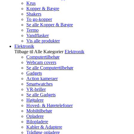
Krus
Kopper & Bægre
Shakers
To go-kopper
Se alle Kopper & Bægre
Termo
Vandflasker
Vis alle produkter
Elektronik
Tilbage til Alle Kategorier
Elektronik
Computertilbehør
Webcam covers
Se alle Computertilbehør
Gadgets
Action kameraer
Smartwatches
VR-briller
Se alle Gadgets
Højtalere
Hoved- & Høretelefoner
Mobiltilbehør
Opladere
Bilopladere
Kabler & Adaptere
Trådløse opladere