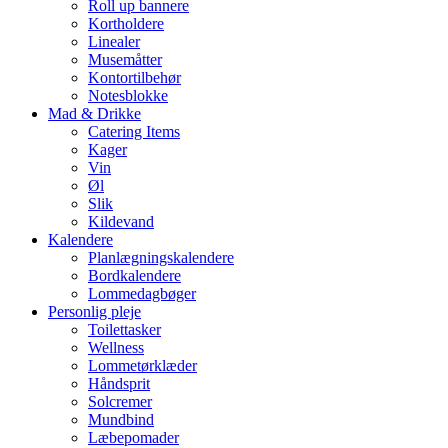
Roll up bannere
Kortholdere
Linealer
Musemåtter
Kontortilbehør
Notesblokke
Mad & Drikke
Catering Items
Kager
Vin
Øl
Slik
Kildevand
Kalendere
Planlægningskalendere
Bordkalendere
Lommedagbøger
Personlig pleje
Toilettasker
Wellness
Lommetørklæder
Håndsprit
Solcremer
Mundbind
Læbepomader