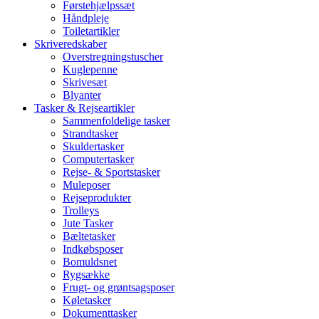
Førstehjælpssæt
Håndpleje
Toiletartikler
Skriveredskaber
Overstregningstuscher
Kuglepenne
Skrivesæt
Blyanter
Tasker & Rejseartikler
Sammenfoldelige tasker
Strandtasker
Skuldertasker
Computertasker
Rejse- & Sportstasker
Muleposer
Rejseprodukter
Trolleys
Jute Tasker
Bæltetasker
Indkøbsposer
Bomuldsnet
Rygsække
Frugt- og grøntsagsposer
Køletasker
Dokumenttasker