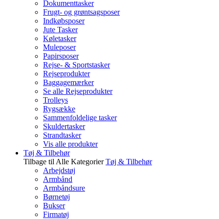
Dokumenttasker
Frugt- og grøntsagsposer
Indkøbsposer
Jute Tasker
Køletasker
Muleposer
Papirsposer
Rejse- & Sportstasker
Rejseprodukter
Baggagemærker
Se alle Rejseprodukter
Trolleys
Rygsække
Sammenfoldelige tasker
Skuldertasker
Strandtasker
Vis alle produkter
Tøj & Tilbehør
Tilbage til Alle Kategorier
Tøj & Tilbehør
Arbejdstøj
Armbånd
Armbåndsure
Børnetøj
Bukser
Firmatøj