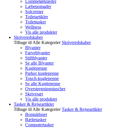
Lommetørklæder
Læbepomader
Solcremer
Toiletartikler
Toilettasker
Wellness
Vis alle produkter
Skriveredskaber
Tilbage til Alle Kategorier
Skriveredskaber
Blyanter
Farveblyanter
Stiftblyanter
Se alle Blyanter
Kuglepenne
Parker kuglepenne
Touch-kuglepenne
Se alle Kuglepenne
Overstregningstuscher
Skrivesæt
Vis alle produkter
Tasker & Rejseartikler
Tilbage til Alle Kategorier
Tasker & Rejseartikler
Bomuldsnet
Bæltetasker
Computertasker