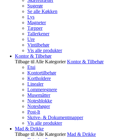
Skærebrætter
Sugerør
Se alle Køkken
Lys
Magneter
Tæpper
Tallerkener
Ure
Vintilbehør
Vis alle produkter
Kontor & Tilbehør
Tilbage til Alle Kategorier
Kontor & Tilbehør
Etui
Kontortilbehør
Kortholdere
Linealer
Lommeregnere
Musemåtter
Notesblokke
Notesbøger
Post-It
Skrive- & Dokumentmapper
Vis alle produkter
Mad & Drikke
Tilbage til Alle Kategorier
Mad & Drikke