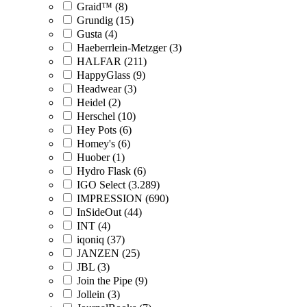
Graid™ (8)
Grundig (15)
Gusta (4)
Haeberrlein-Metzger (3)
HALFAR (211)
HappyGlass (9)
Headwear (3)
Heidel (2)
Herschel (10)
Hey Pots (6)
Homey's (6)
Huober (1)
Hydro Flask (6)
IGO Select (3.289)
IMPRESSION (690)
InSideOut (44)
INT (4)
iqoniq (37)
JANZEN (25)
JBL (3)
Join the Pipe (9)
Jollein (3)