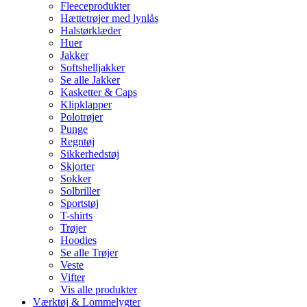
Fleeceprodukter
Hættetrøjer med lynlås
Halstørklæder
Huer
Jakker
Softshelljakker
Se alle Jakker
Kasketter & Caps
Klipklapper
Polotrøjer
Punge
Regntøj
Sikkerhedstøj
Skjorter
Sokker
Solbriller
Sportstøj
T-shirts
Trøjer
Hoodies
Se alle Trøjer
Veste
Vifter
Vis alle produkter
Værktøj & Lommelygter