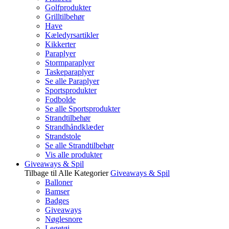
Golfprodukter
Grilltilbehør
Have
Kæledyrsartikler
Kikkerter
Paraplyer
Stormparaplyer
Taskeparaplyer
Se alle Paraplyer
Sportsprodukter
Fodbolde
Se alle Sportsprodukter
Strandtilbehør
Strandhåndklæder
Strandstole
Se alle Strandtilbehør
Vis alle produkter
Giveaways & Spil
Tilbage til Alle Kategorier
Giveaways & Spil
Balloner
Bamser
Badges
Giveaways
Nøglesnore
Legetøj