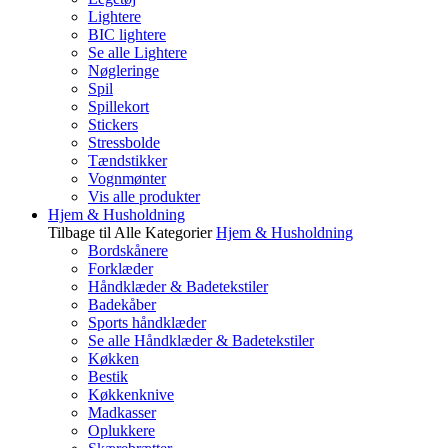
Lightere
BIC lightere
Se alle Lightere
Nøgleringe
Spil
Spillekort
Stickers
Stressbolde
Tændstikker
Vognmønter
Vis alle produkter
Hjem & Husholdning
Tilbage til Alle Kategorier
Hjem & Husholdning
Bordskånere
Forklæder
Håndklæder & Badetekstiler
Badekåber
Sports håndklæder
Se alle Håndklæder & Badetekstiler
Køkken
Bestik
Køkkenknive
Madkasser
Oplukkere