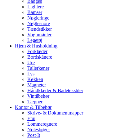
Badges
Lightere
Bamser
Nøgleringe
Nøglesnore
Tændstikker
Vognmønter
Legetøj
Hjem & Husholdning
Forklæder
Bordskånere
Ure
Tallerkener
Lys
Køkken
Magneter
Håndklæder & Badetekstiler
Vintilbehør
Tæpper
Kontor & Tilbehør
Skrive- & Dokumentmapper
Etui
Lommeregnere
Notesbøger
Post-It