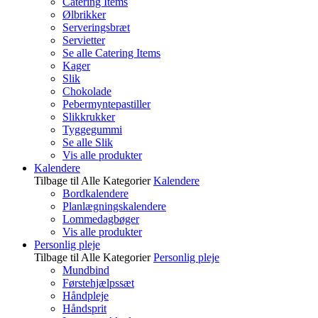
Catering Items
Ølbrikker
Serveringsbræt
Servietter
Se alle Catering Items
Kager
Slik
Chokolade
Pebermyntepastiller
Slikkrukker
Tyggegummi
Se alle Slik
Vis alle produkter
Kalendere
Tilbage til Alle Kategorier
Kalendere
Bordkalendere
Planlægningskalendere
Lommedagbøger
Vis alle produkter
Personlig pleje
Tilbage til Alle Kategorier
Personlig pleje
Mundbind
Førstehjælpssæt
Håndpleje
Håndsprit