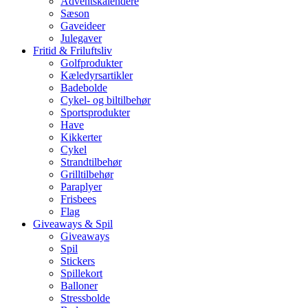
Adventskalendere
Sæson
Gaveideer
Julegaver
Fritid & Friluftsliv
Golfprodukter
Kæledyrsartikler
Badebolde
Cykel- og biltilbehør
Sportsprodukter
Have
Kikkerter
Cykel
Strandtilbehør
Grilltilbehør
Paraplyer
Frisbees
Flag
Giveaways & Spil
Giveaways
Spil
Stickers
Spillekort
Balloner
Stressbolde