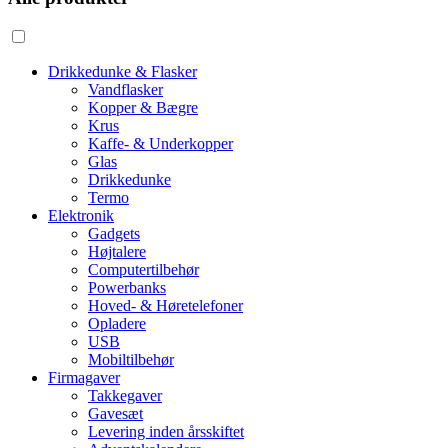
Drikkedunke & Flasker
Vandflasker
Kopper & Bægre
Krus
Kaffe- & Underkopper
Glas
Drikkedunke
Termo
Elektronik
Gadgets
Højtalere
Computertilbehør
Powerbanks
Hoved- & Høretelefoner
Opladere
USB
Mobiltilbehør
Firmagaver
Takkegaver
Gavesæt
Levering inden årsskiftet