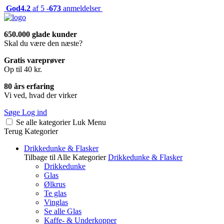
God
4.2
af 5 -
673
anmeldelser
650.000 glade kunder
Skal du være den næste?
Gratis vareprøver
Op til 40 kr.
80 års erfaring
Vi ved, hvad der virker
Søge
Log ind
Se alle kategorier
Luk
Menu
Terug
Kategorier
Drikkedunke & Flasker
Tilbage til Alle Kategorier
Drikkedunke & Flasker
Drikkedunke
Glas
Ølkrus
Te glas
Vinglas
Se alle Glas
Kaffe- & Underkopper