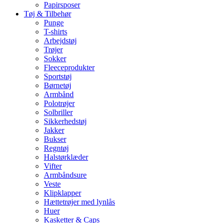
Papirsposer
Tøj & Tilbehør
Punge
T-shirts
Arbejdstøj
Trøjer
Sokker
Fleeceprodukter
Sportstøj
Børnetøj
Armbånd
Polotrøjer
Solbriller
Sikkerhedstøj
Jakker
Bukser
Regntøj
Halstørklæder
Vifter
Armbåndsure
Veste
Klipklapper
Hættetrøjer med lynlås
Huer
Kasketter & Caps