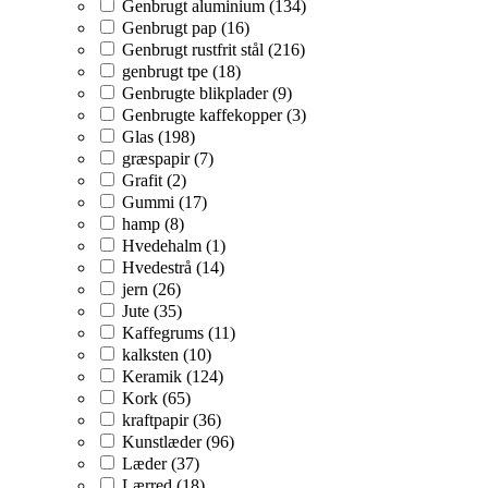
Genbrugt aluminium (134)
Genbrugt pap (16)
Genbrugt rustfrit stål (216)
genbrugt tpe (18)
Genbrugte blikplader (9)
Genbrugte kaffekopper (3)
Glas (198)
græspapir (7)
Grafit (2)
Gummi (17)
hamp (8)
Hvedehalm (1)
Hvedestrå (14)
jern (26)
Jute (35)
Kaffegrums (11)
kalksten (10)
Keramik (124)
Kork (65)
kraftpapir (36)
Kunstlæder (96)
Læder (37)
Lærred (18)