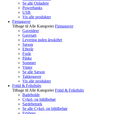
Se alle Opladere
Powerbanks
USB
Vis alle produkter
Firmagaver
Tilbage til Alle Kategorier
Firmagaver
Gaveideer
Gavesæt
Levering inden årsskiftet
Sæson
Efterår
Forår
Påske
Sommer
Vinter
Se alle Sæson
Takkegaver
Vis alle produkter
Fritid & Friluftsliv
Tilbage til Alle Kategorier
Fritid & Friluftsliv
Badebolde
Cykel- og biltilbehør
Sædebetræk
Se alle Cykel- og biltilbehør
Frisbees