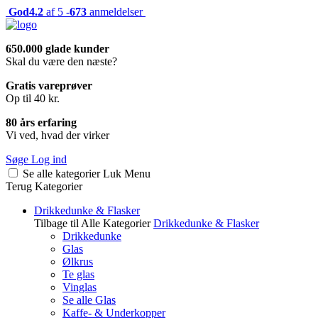
God
4.2
af 5 -
673
anmeldelser
650.000 glade kunder
Skal du være den næste?
Gratis vareprøver
Op til 40 kr.
80 års erfaring
Vi ved, hvad der virker
Søge
Log ind
Se alle kategorier
Luk
Menu
Terug
Kategorier
Drikkedunke & Flasker
Tilbage til Alle Kategorier
Drikkedunke & Flasker
Drikkedunke
Glas
Ølkrus
Te glas
Vinglas
Se alle Glas
Kaffe- & Underkopper