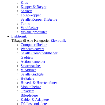
Krus
Kopper & Bægre
Shakers
To go-kopper
Se alle Kopper & Bægre
Termo
Vandflasker
Vis alle produkter
Elektronik
Tilbage til Alle Kategorier
Elektronik
Computertilbehør
Webcam covers
Se alle Computertilbehør
Gadgets
Action kameraer
Smartwatches
VR-briller
Se alle Gadgets
Højtalere
Hoved- & Høretelefoner
Mobiltilbehør
Opladere
Bilopladere
Kabler & Adaptere
Trådløse opladere