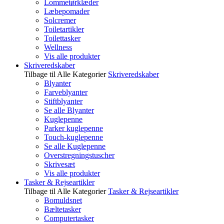
Lommetørklæder
Læbepomader
Solcremer
Toiletartikler
Toilettasker
Wellness
Vis alle produkter
Skriveredskaber
Tilbage til Alle Kategorier
Skriveredskaber
Blyanter
Farveblyanter
Stiftblyanter
Se alle Blyanter
Kuglepenne
Parker kuglepenne
Touch-kuglepenne
Se alle Kuglepenne
Overstregningstuscher
Skrivesæt
Vis alle produkter
Tasker & Rejseartikler
Tilbage til Alle Kategorier
Tasker & Rejseartikler
Bomuldsnet
Bæltetasker
Computertasker