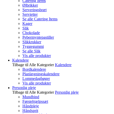
Catering Items
Ølbrikker
Serveringsbræt
Servietter
Se alle Catering Items
Kager
Slik
Chokolade
Pebermyntepastiller
Slikkrukker
Tyggegummi
Se alle Slik
Vis alle produkter
Kalendere
Tilbage til Alle Kategorier
Kalendere
Bordkalendere
Planlægningskalendere
Lommedagbøger
Vis alle produkter
Personlig pleje
Tilbage til Alle Kategorier
Personlig pleje
Mundbind
Førstehjælpssæt
Håndpleje
Håndsprit