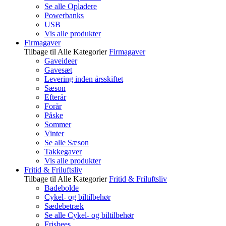
Se alle Opladere
Powerbanks
USB
Vis alle produkter
Firmagaver
Tilbage til Alle Kategorier
Firmagaver
Gaveideer
Gavesæt
Levering inden årsskiftet
Sæson
Efterår
Forår
Påske
Sommer
Vinter
Se alle Sæson
Takkegaver
Vis alle produkter
Fritid & Friluftsliv
Tilbage til Alle Kategorier
Fritid & Friluftsliv
Badebolde
Cykel- og biltilbehør
Sædebetræk
Se alle Cykel- og biltilbehør
Frisbees