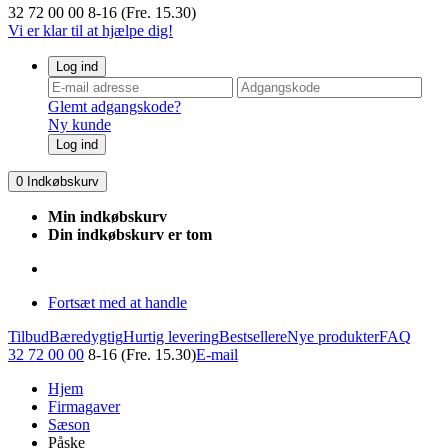
32 72 00 00
8-16 (Fre. 15.30)
Vi er klar til at hjælpe dig!
Log ind
Glemt adgangskode?
Ny kunde
Log ind
0
Indkøbskurv
Min indkøbskurv
Din indkøbskurv er tom
Fortsæt med at handle
Tilbud
Bæredygtig
Hurtig levering
Bestsellere
Nye produkter
FAQ
32 72 00 00
8-16 (Fre. 15.30)
E-mail
Hjem
Firmagaver
Sæson
Påske