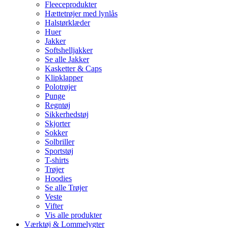
Fleeceprodukter
Hættetrøjer med lynlås
Halstørklæder
Huer
Jakker
Softshelljakker
Se alle Jakker
Kasketter & Caps
Klipklapper
Polotrøjer
Punge
Regntøj
Sikkerhedstøj
Skjorter
Sokker
Solbriller
Sportstøj
T-shirts
Trøjer
Hoodies
Se alle Trøjer
Veste
Vifter
Vis alle produkter
Værktøj & Lommelygter