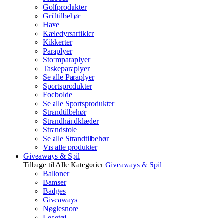
Golfprodukter
Grilltilbehør
Have
Kæledyrsartikler
Kikkerter
Paraplyer
Stormparaplyer
Taskeparaplyer
Se alle Paraplyer
Sportsprodukter
Fodbolde
Se alle Sportsprodukter
Strandtilbehør
Strandhåndklæder
Strandstole
Se alle Strandtilbehør
Vis alle produkter
Giveaways & Spil
Tilbage til Alle Kategorier
Giveaways & Spil
Balloner
Bamser
Badges
Giveaways
Nøglesnore
Legetøj