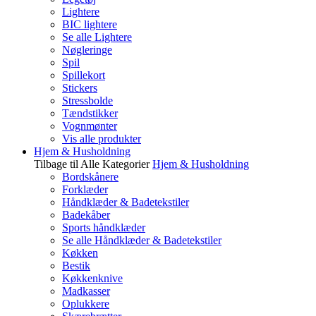
Lightere
BIC lightere
Se alle Lightere
Nøgleringe
Spil
Spillekort
Stickers
Stressbolde
Tændstikker
Vognmønter
Vis alle produkter
Hjem & Husholdning
Tilbage til Alle Kategorier
Hjem & Husholdning
Bordskånere
Forklæder
Håndklæder & Badetekstiler
Badekåber
Sports håndklæder
Se alle Håndklæder & Badetekstiler
Køkken
Bestik
Køkkenknive
Madkasser
Oplukkere