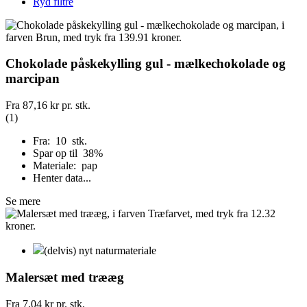
Ryd filtre
Chokolade påskekylling gul - mælkechokolade og
marcipan
Fra
87,16 kr
pr. stk.
(1)
Fra: 10 stk.
Spar op til 38%
Materiale: pap
Henter data...
Se mere
(delvis) nyt naturmateriale
Malersæt med trææg
Fra
7,04 kr
pr. stk.