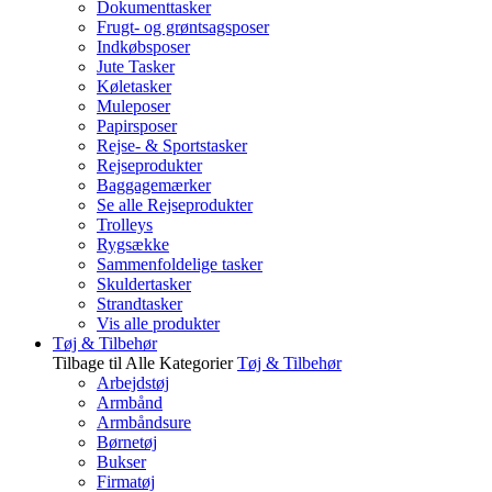
Dokumenttasker
Frugt- og grøntsagsposer
Indkøbsposer
Jute Tasker
Køletasker
Muleposer
Papirsposer
Rejse- & Sportstasker
Rejseprodukter
Baggagemærker
Se alle Rejseprodukter
Trolleys
Rygsække
Sammenfoldelige tasker
Skuldertasker
Strandtasker
Vis alle produkter
Tøj & Tilbehør
Tilbage til Alle Kategorier
Tøj & Tilbehør
Arbejdstøj
Armbånd
Armbåndsure
Børnetøj
Bukser
Firmatøj