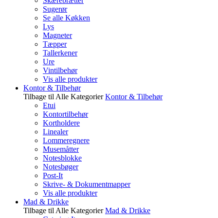
Skærebrætter
Sugerør
Se alle Køkken
Lys
Magneter
Tæpper
Tallerkener
Ure
Vintilbehør
Vis alle produkter
Kontor & Tilbehør
Tilbage til Alle Kategorier
Kontor & Tilbehør
Etui
Kontortilbehør
Kortholdere
Linealer
Lommeregnere
Musemåtter
Notesblokke
Notesbøger
Post-It
Skrive- & Dokumentmapper
Vis alle produkter
Mad & Drikke
Tilbage til Alle Kategorier
Mad & Drikke