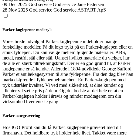
09 Dec 2025
God service
God service
Jane Pedersen
28 Nov 2025
God service
God service
ASTART ApS
Parker-kuglepenne med tryk
Vores brede udvalg af Parker-kuglepenne indeholder mange
forskellige modeller. Få dit logo trykt på en Parker-kuglepen eller en
smuk fyldepen. Du kan vælge mellem følgende materialer: ABS,
metal, rustfrit stål eller stål. Uanset hvilket materiale du vælger, har
de alle en stærk tiltrækningskraft. Der er en god grund til, at Parker-
kuglepenne er så kendte. Allerede i 1894 udviklede George Safford
Parker et antilækagesystem til sine fyldepenne. Fra den dag blev han
markedsførende i fyldepennebranchen. En Parker-kuglepen med
tryk udstråler kvalitet. Vi ved med sikkerhed, at dine kunder og
klienter vil sætte pris på dem. Og det bedste af det hele er, at en
Parker-kuglepen holder i årevis og minder modtageren om din
virksomhed hver eneste gang
Parker notegravering
Hos IGO Profil kan du få Parker-kuglepenne graveret med dit
firmanavn. Det holdbare tryk holder hele livet. Takket være mere