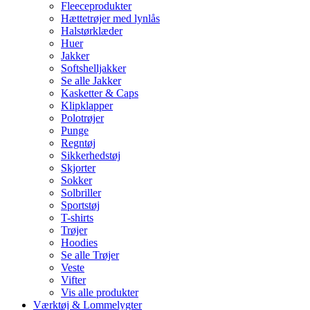
Fleeceprodukter
Hættetrøjer med lynlås
Halstørklæder
Huer
Jakker
Softshelljakker
Se alle Jakker
Kasketter & Caps
Klipklapper
Polotrøjer
Punge
Regntøj
Sikkerhedstøj
Skjorter
Sokker
Solbriller
Sportstøj
T-shirts
Trøjer
Hoodies
Se alle Trøjer
Veste
Vifter
Vis alle produkter
Værktøj & Lommelygter