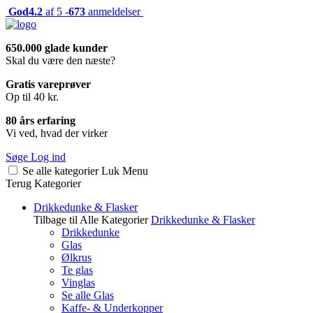
God
4.2
af 5 -
673
anmeldelser
650.000 glade kunder
Skal du være den næste?
Gratis vareprøver
Op til 40 kr.
80 års erfaring
Vi ved, hvad der virker
Søge
Log ind
Se alle kategorier
Luk
Menu
Terug
Kategorier
Drikkedunke & Flasker
Tilbage til Alle Kategorier
Drikkedunke & Flasker
Drikkedunke
Glas
Ølkrus
Te glas
Vinglas
Se alle Glas
Kaffe- & Underkopper