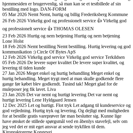
hjemmesiden er brugervenlig, så man kan se et testbillede af sin
bestilling med logo.
DAN-FORM
05 Mar 2026
Nemt
Nemt, hurtig og billig
Frederiksberg Kommune
26 Feb 2026
Virkelig god og professionelt service 👍
Virkelig god
og professionelt service 👍
THOMAS OLESEN
23 Feb 2026
Hurtig og nem betjening
Hurtig og nem betjening
Lone Holst
18 Feb 2026
Nemt bestilling
Nemt bestilling. Hurtig levering og god
kommunikation :)
Circle Of Bytes ApS
12 Feb 2026
Virkelig god service
Virkelig god service
Terkildsen
05 Feb 2026
De levere super kvalitet
De levere super kvalitet, og
levering til tiden
kunde
27 Jan 2026
Meget enkel og hurtig behandling
Meget enkel og
hurtig behandling. Meget trygt med at man skulle godkende flere
gange før købet blev godkendt. Tusind tak! Meget glad for de
muleposer jeg fik lavet.
Liva
23 Jan 2026
Det var nemt og hurtigt levering
Det var nemt og
hurtigt levering
Lene Hyldgaard Jensen
12 Dec 2025
Let og hurtigt. Flot tryk
Let adgang til kundeservice og
god vejledning. Hurtig tryk og levering. Og dejligt med muligheden
for at bestille gratis vareprøver før man beslutter sig. Kunne lige
have ønsket de stillede spørgsmål ved en åbenlys stavefejl, selv om
jeg ved det er mit eget ansvar at sende trykfilen til dem.
Kiropraktorerne Kongevej