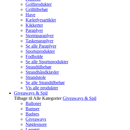
Golfprodukter
Grilltilbehør
Have
Kæledyrsartikler
Kikkerter
Paraplyer
Stormparaplyer
Taskeparaplyer
Se alle Paraplyer
Sportsprodukter
Fodbolde
Se alle Sportsprodukter
Strandtilbehør
Strandhåndklæder
Strandstole
Se alle Strandtilbehør
Vis alle produkter
Giveaways & Spil
Tilbage til Alle Kategorier
Giveaways & Spil
Balloner
Bamser
Badges
Giveaways
Nøglesnore
Legetøj