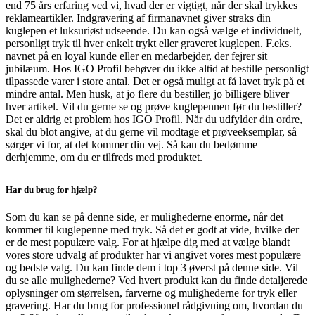
end 75 års erfaring ved vi, hvad der er vigtigt, når der skal trykkes
reklameartikler. Indgravering af firmanavnet giver straks din
kuglepen et luksuriøst udseende. Du kan også vælge et individuelt,
personligt tryk til hver enkelt trykt eller graveret kuglepen. F.eks.
navnet på en loyal kunde eller en medarbejder, der fejrer sit
jubilæum. Hos IGO Profil behøver du ikke altid at bestille personligt
tilpassede varer i store antal. Det er også muligt at få lavet tryk på et
mindre antal. Men husk, at jo flere du bestiller, jo billigere bliver
hver artikel. Vil du gerne se og prøve kuglepennen før du bestiller?
Det er aldrig et problem hos IGO Profil. Når du udfylder din ordre,
skal du blot angive, at du gerne vil modtage et prøveeksemplar, så
sørger vi for, at det kommer din vej. Så kan du bedømme
derhjemme, om du er tilfreds med produktet.
Har du brug for hjælp?
Som du kan se på denne side, er mulighederne enorme, når det
kommer til kuglepenne med tryk. Så det er godt at vide, hvilke der
er de mest populære valg. For at hjælpe dig med at vælge blandt
vores store udvalg af produkter har vi angivet vores mest populære
og bedste valg. Du kan finde dem i top 3 øverst på denne side. Vil
du se alle mulighederne? Ved hvert produkt kan du finde detaljerede
oplysninger om størrelsen, farverne og mulighederne for tryk eller
gravering. Har du brug for professionel rådgivning om, hvordan du