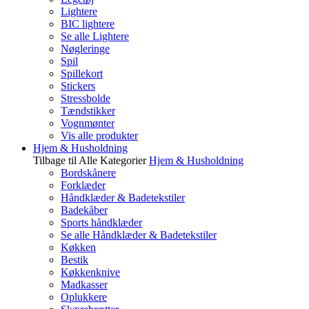
Lightere
BIC lightere
Se alle Lightere
Nøgleringe
Spil
Spillekort
Stickers
Stressbolde
Tændstikker
Vognmønter
Vis alle produkter
Hjem & Husholdning
Tilbage til Alle Kategorier
Hjem & Husholdning
Bordskånere
Forklæder
Håndklæder & Badetekstiler
Badekåber
Sports håndklæder
Se alle Håndklæder & Badetekstiler
Køkken
Bestik
Køkkenknive
Madkasser
Oplukkere