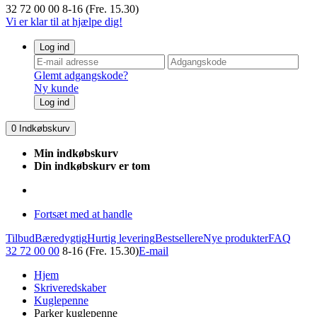
32 72 00 00
8-16 (Fre. 15.30)
Vi er klar til at hjælpe dig!
Log ind
Glemt adgangskode?
Ny kunde
Log ind
0
Indkøbskurv
Min indkøbskurv
Din indkøbskurv er tom
Fortsæt med at handle
Tilbud
Bæredygtig
Hurtig levering
Bestsellere
Nye produkter
FAQ
32 72 00 00
8-16 (Fre. 15.30)
E-mail
Hjem
Skriveredskaber
Kuglepenne
Parker kuglepenne