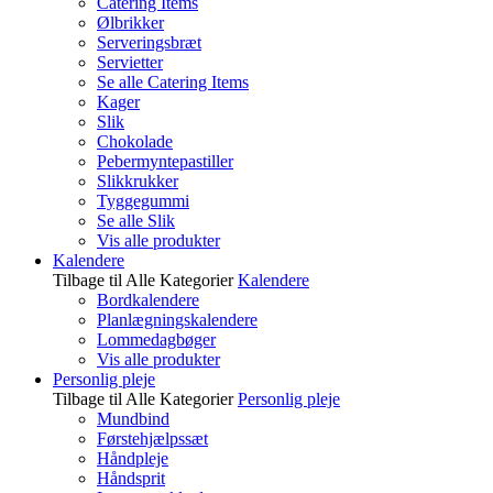
Catering Items
Ølbrikker
Serveringsbræt
Servietter
Se alle Catering Items
Kager
Slik
Chokolade
Pebermyntepastiller
Slikkrukker
Tyggegummi
Se alle Slik
Vis alle produkter
Kalendere
Tilbage til Alle Kategorier
Kalendere
Bordkalendere
Planlægningskalendere
Lommedagbøger
Vis alle produkter
Personlig pleje
Tilbage til Alle Kategorier
Personlig pleje
Mundbind
Førstehjælpssæt
Håndpleje
Håndsprit