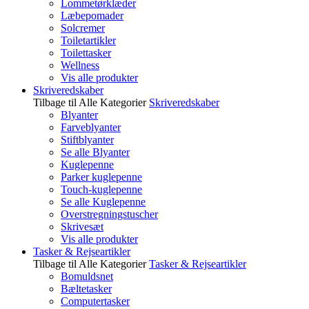
Lommetørklæder
Læbepomader
Solcremer
Toiletartikler
Toilettasker
Wellness
Vis alle produkter
Skriveredskaber
Tilbage til Alle Kategorier
Skriveredskaber
Blyanter
Farveblyanter
Stiftblyanter
Se alle Blyanter
Kuglepenne
Parker kuglepenne
Touch-kuglepenne
Se alle Kuglepenne
Overstregningstuscher
Skrivesæt
Vis alle produkter
Tasker & Rejseartikler
Tilbage til Alle Kategorier
Tasker & Rejseartikler
Bomuldsnet
Bæltetasker
Computertasker