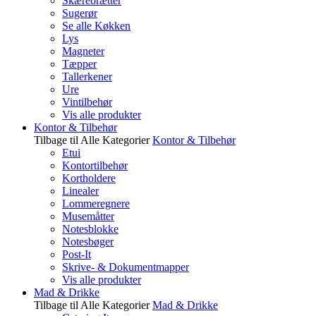
Skærebrætter
Sugerør
Se alle Køkken
Lys
Magneter
Tæpper
Tallerkener
Ure
Vintilbehør
Vis alle produkter
Kontor & Tilbehør
Tilbage til Alle Kategorier
Kontor & Tilbehør
Etui
Kontortilbehør
Kortholdere
Linealer
Lommeregnere
Musemåtter
Notesblokke
Notesbøger
Post-It
Skrive- & Dokumentmapper
Vis alle produkter
Mad & Drikke
Tilbage til Alle Kategorier
Mad & Drikke