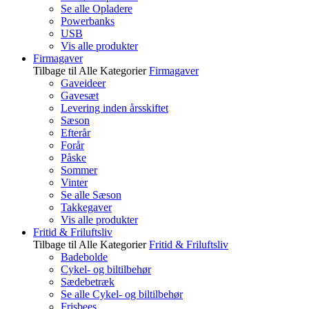
Se alle Opladere
Powerbanks
USB
Vis alle produkter
Firmagaver
Tilbage til Alle Kategorier
Firmagaver
Gaveideer
Gavesæt
Levering inden årsskiftet
Sæson
Efterår
Forår
Påske
Sommer
Vinter
Se alle Sæson
Takkegaver
Vis alle produkter
Fritid & Friluftsliv
Tilbage til Alle Kategorier
Fritid & Friluftsliv
Badebolde
Cykel- og biltilbehør
Sædebetræk
Se alle Cykel- og biltilbehør
Frisbees