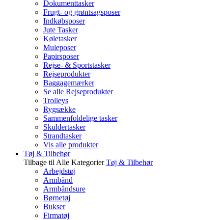
Dokumenttasker
Frugt- og grøntsagsposer
Indkøbsposer
Jute Tasker
Køletasker
Muleposer
Papirsposer
Rejse- & Sportstasker
Rejseprodukter
Baggagemærker
Se alle Rejseprodukter
Trolleys
Rygsække
Sammenfoldelige tasker
Skuldertasker
Strandtasker
Vis alle produkter
Tøj & Tilbehør
Tilbage til Alle Kategorier
Tøj & Tilbehør
Arbejdstøj
Armbånd
Armbåndsure
Børnetøj
Bukser
Firmatøj