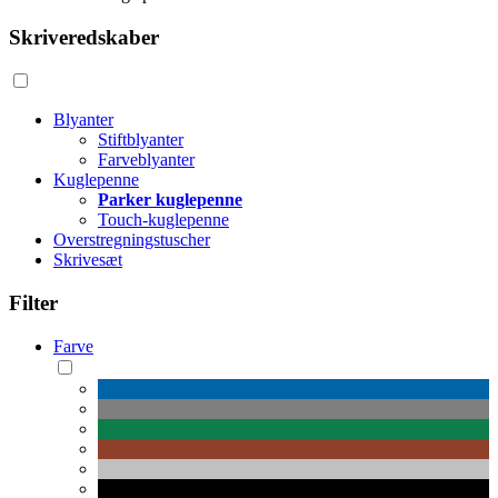
Skriveredskaber
Blyanter
Stiftblyanter
Farveblyanter
Kuglepenne
Parker kuglepenne
Touch-kuglepenne
Overstregningstuscher
Skrivesæt
Filter
Farve