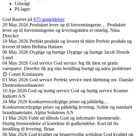
Udsolgt
På lager
God
Baseret på
673 anmeldelser
20 May 2026
Produktet lever op til forventningerne…
Produktet
lever op til forventningerne og leveringstiden er rimelig.
Nina
Dencker
19 May 2026
Perfekt produkt og leveret til tiden
Perfekt produkt og
leveret til tiden
Bethina Hansen
06 May 2026
Dygtige og hurtige
Dygtige og hurtige
Jacob Henrik
Lund
04 May 2026
God service
God service Jeg fik først en gratis
vareprøve. Derefter fik jeg min bestilling hurtigt og uden problemer
😊
Conni Kristiansen
03 May 2026
God service
Perfekt service med tilretning mv.
Danske
Demenskoordinatorer
10 Apr 2026
God og hurtig service
God og hurtig service
Kramer
Industri A/S
24 Mar 2026
Konkurrencedygtige priser og pålidelig…
Konkurrencedygtige priser og pålidelig levering. Solide og standard
brandmaterialer.
Alpha Solutions A/S
13 Mar 2026
Fuldt ud tilfreds
God og informativ hjemmeside.
Hurtig fremsendelse af korrektur til godkendelse. Kort tid fra
bestilling til levering.
Brian
06 Mar 2026
God kvalitet og brugervenlig webshop
God kvalitet og