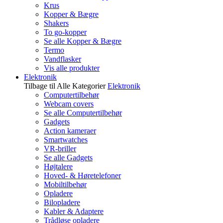
Krus
Kopper & Bægre
Shakers
To go-kopper
Se alle Kopper & Bægre
Termo
Vandflasker
Vis alle produkter
Elektronik
Tilbage til Alle Kategorier
Elektronik
Computertilbehør
Webcam covers
Se alle Computertilbehør
Gadgets
Action kameraer
Smartwatches
VR-briller
Se alle Gadgets
Højtalere
Hoved- & Høretelefoner
Mobiltilbehør
Opladere
Bilopladere
Kabler & Adaptere
Trådløse opladere