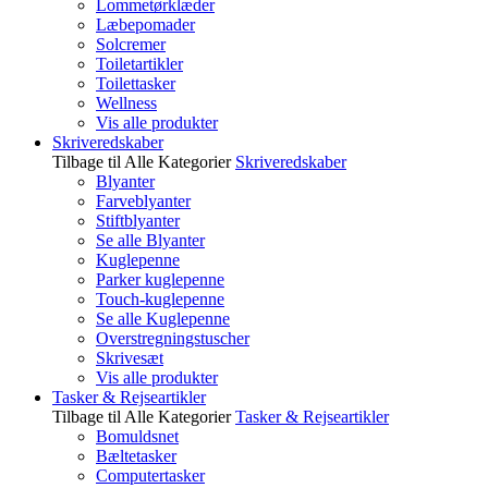
Lommetørklæder
Læbepomader
Solcremer
Toiletartikler
Toilettasker
Wellness
Vis alle produkter
Skriveredskaber
Tilbage til Alle Kategorier
Skriveredskaber
Blyanter
Farveblyanter
Stiftblyanter
Se alle Blyanter
Kuglepenne
Parker kuglepenne
Touch-kuglepenne
Se alle Kuglepenne
Overstregningstuscher
Skrivesæt
Vis alle produkter
Tasker & Rejseartikler
Tilbage til Alle Kategorier
Tasker & Rejseartikler
Bomuldsnet
Bæltetasker
Computertasker