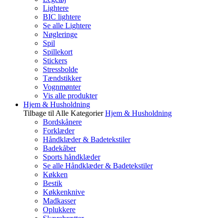
Lightere
BIC lightere
Se alle Lightere
Nøgleringe
Spil
Spillekort
Stickers
Stressbolde
Tændstikker
Vognmønter
Vis alle produkter
Hjem & Husholdning
Tilbage til Alle Kategorier
Hjem & Husholdning
Bordskånere
Forklæder
Håndklæder & Badetekstiler
Badekåber
Sports håndklæder
Se alle Håndklæder & Badetekstiler
Køkken
Bestik
Køkkenknive
Madkasser
Oplukkere