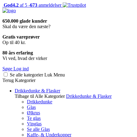
God
4.2
af 5 -
673
anmeldelser
650.000 glade kunder
Skal du være den næste?
Gratis vareprøver
Op til 40 kr.
80 års erfaring
Vi ved, hvad der virker
Søge
Log ind
Se alle kategorier
Luk
Menu
Terug
Kategorier
Drikkedunke & Flasker
Tilbage til Alle Kategorier
Drikkedunke & Flasker
Drikkedunke
Glas
Ølkrus
Te glas
Vinglas
Se alle Glas
Kaffe- & Underkopper