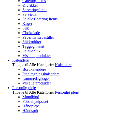
Catering Items
Ølbrikker
Serveringsbræt
Servietter
Se alle Catering Items
Kager
Slik
Chokolade
Pebermyntepastiller
Slikkrukker
Tyggegummi
Se alle Slik
Vis alle produkter
Kalendere
Tilbage til Alle Kategorier
Kalendere
Bordkalendere
Planlægningskalendere
Lommedagbøger
Vis alle produkter
Personlig pleje
Tilbage til Alle Kategorier
Personlig pleje
Mundbind
Førstehjælpssæt
Håndpleje
Håndsprit