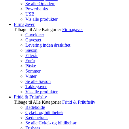
Se alle Opladere
Powerbanks
USB
Vis alle produkter
Firmagaver
Tilbage til Alle Kategorier
Firmagaver
Gaveideer
Gavesæt
Levering inden årsskiftet
Sæson
Efterår
Forår
Påske
Sommer
Vinter
Se alle Sæson
Takkegaver
Vis alle produkter
Fritid & Friluftsliv
Tilbage til Alle Kategorier
Fritid & Friluftsliv
Badebolde
Cykel- og biltilbehør
Sædebetræk
Se alle Cykel- og biltilbehør
Frisbees