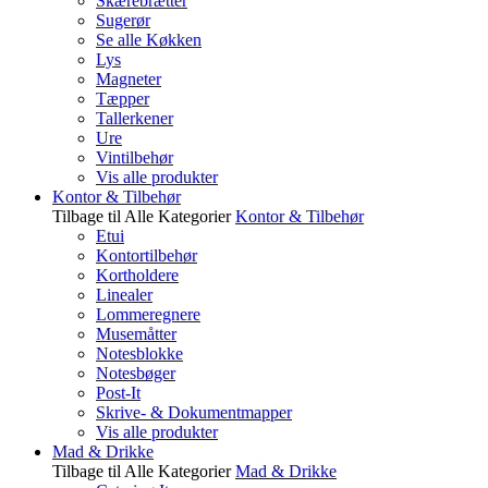
Skærebrætter
Sugerør
Se alle Køkken
Lys
Magneter
Tæpper
Tallerkener
Ure
Vintilbehør
Vis alle produkter
Kontor & Tilbehør
Tilbage til Alle Kategorier
Kontor & Tilbehør
Etui
Kontortilbehør
Kortholdere
Linealer
Lommeregnere
Musemåtter
Notesblokke
Notesbøger
Post-It
Skrive- & Dokumentmapper
Vis alle produkter
Mad & Drikke
Tilbage til Alle Kategorier
Mad & Drikke