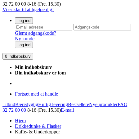
32 72 00 00
8-16 (Fre. 15.30)
Vi er klar til at hjælpe dig!
Log ind
Glemt adgangskode?
Ny kunde
Log ind
0
Indkøbskurv
Min indkøbskurv
Din indkøbskurv er tom
Fortsæt med at handle
Tilbud
Bæredygtig
Hurtig levering
Bestsellere
Nye produkter
FAQ
32 72 00 00
8-16 (Fre. 15.30)
E-mail
Hjem
Drikkedunke & Flasker
Kaffe- & Underkopper