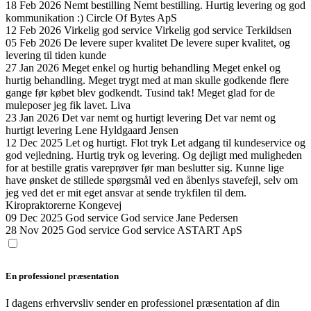
18 Feb 2026
Nemt bestilling
Nemt bestilling. Hurtig levering og god
kommunikation :)
Circle Of Bytes ApS
12 Feb 2026
Virkelig god service
Virkelig god service
Terkildsen
05 Feb 2026
De levere super kvalitet
De levere super kvalitet, og
levering til tiden
kunde
27 Jan 2026
Meget enkel og hurtig behandling
Meget enkel og
hurtig behandling. Meget trygt med at man skulle godkende flere
gange før købet blev godkendt. Tusind tak! Meget glad for de
muleposer jeg fik lavet.
Liva
23 Jan 2026
Det var nemt og hurtigt levering
Det var nemt og
hurtigt levering
Lene Hyldgaard Jensen
12 Dec 2025
Let og hurtigt. Flot tryk
Let adgang til kundeservice og
god vejledning. Hurtig tryk og levering. Og dejligt med muligheden
for at bestille gratis vareprøver før man beslutter sig. Kunne lige
have ønsket de stillede spørgsmål ved en åbenlys stavefejl, selv om
jeg ved det er mit eget ansvar at sende trykfilen til dem.
Kiropraktorerne Kongevej
09 Dec 2025
God service
God service
Jane Pedersen
28 Nov 2025
God service
God service
ASTART ApS
En professionel præsentation
I dagens erhvervsliv sender en professionel præsentation af din