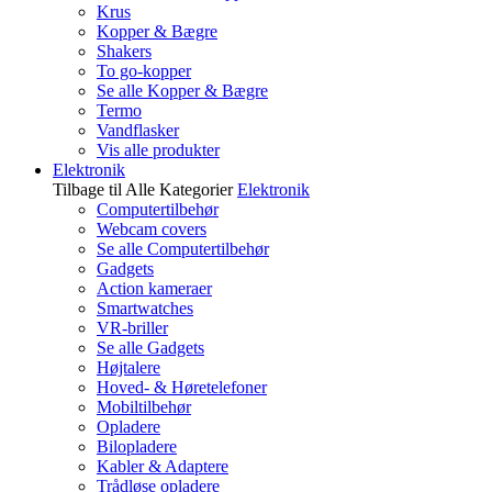
Krus
Kopper & Bægre
Shakers
To go-kopper
Se alle Kopper & Bægre
Termo
Vandflasker
Vis alle produkter
Elektronik
Tilbage til Alle Kategorier
Elektronik
Computertilbehør
Webcam covers
Se alle Computertilbehør
Gadgets
Action kameraer
Smartwatches
VR-briller
Se alle Gadgets
Højtalere
Hoved- & Høretelefoner
Mobiltilbehør
Opladere
Bilopladere
Kabler & Adaptere
Trådløse opladere