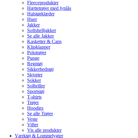
Fleeceprodukter
Hættetrøjer med lynlås
Halstørklæder
Huer
Jakker
Softshelljakker
Se alle Jakker
Kasketter & Caps
Klipklapper
Polotrøjer
Punge
Regntøj
Sikkerhedstøj
Skjorter
Sokker
Solbriller
Sportstøj
T-shirts
Trøjer
Hoodies
Se alle Trøjer
Veste
Vifter
Vis alle produkter
Værktøj & Lommelygter