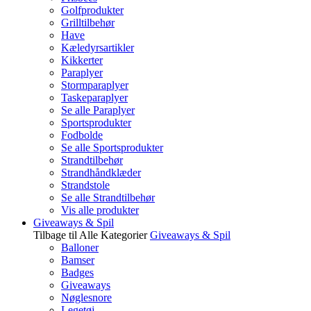
Golfprodukter
Grilltilbehør
Have
Kæledyrsartikler
Kikkerter
Paraplyer
Stormparaplyer
Taskeparaplyer
Se alle Paraplyer
Sportsprodukter
Fodbolde
Se alle Sportsprodukter
Strandtilbehør
Strandhåndklæder
Strandstole
Se alle Strandtilbehør
Vis alle produkter
Giveaways & Spil
Tilbage til Alle Kategorier
Giveaways & Spil
Balloner
Bamser
Badges
Giveaways
Nøglesnore
Legetøj