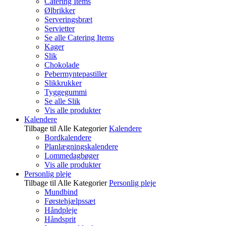
Catering Items
Ølbrikker
Serveringsbræt
Servietter
Se alle Catering Items
Kager
Slik
Chokolade
Pebermyntepastiller
Slikkrukker
Tyggegummi
Se alle Slik
Vis alle produkter
Kalendere
Tilbage til Alle Kategorier
Kalendere
Bordkalendere
Planlægningskalendere
Lommedagbøger
Vis alle produkter
Personlig pleje
Tilbage til Alle Kategorier
Personlig pleje
Mundbind
Førstehjælpssæt
Håndpleje
Håndsprit