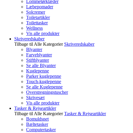
Lommetørklæder
Læbepomader
Solcremer
Toiletartikler
Toilettasker
Wellness
Vis alle produkter
Skriveredskaber
Tilbage til Alle Kategorier
Skriveredskaber
Blyanter
Farveblyanter
Stiftblyanter
Se alle Blyanter
Kuglepenne
Parker kuglepenne
Touch-kuglepenne
Se alle Kuglepenne
Overstregningstuscher
Skrivesæt
Vis alle produkter
Tasker & Rejseartikler
Tilbage til Alle Kategorier
Tasker & Rejseartikler
Bomuldsnet
Bæltetasker
Computertasker