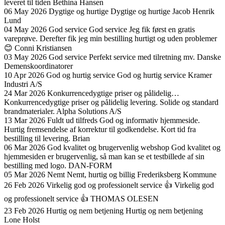
leveret til tiden
Bethina Hansen
06 May 2026
Dygtige og hurtige
Dygtige og hurtige
Jacob Henrik
Lund
04 May 2026
God service
God service Jeg fik først en gratis
vareprøve. Derefter fik jeg min bestilling hurtigt og uden problemer
😊
Conni Kristiansen
03 May 2026
God service
Perfekt service med tilretning mv.
Danske
Demenskoordinatorer
10 Apr 2026
God og hurtig service
God og hurtig service
Kramer
Industri A/S
24 Mar 2026
Konkurrencedygtige priser og pålidelig…
Konkurrencedygtige priser og pålidelig levering. Solide og standard
brandmaterialer.
Alpha Solutions A/S
13 Mar 2026
Fuldt ud tilfreds
God og informativ hjemmeside.
Hurtig fremsendelse af korrektur til godkendelse. Kort tid fra
bestilling til levering.
Brian
06 Mar 2026
God kvalitet og brugervenlig webshop
God kvalitet og
hjemmesiden er brugervenlig, så man kan se et testbillede af sin
bestilling med logo.
DAN-FORM
05 Mar 2026
Nemt
Nemt, hurtig og billig
Frederiksberg Kommune
26 Feb 2026
Virkelig god og professionelt service 👍
Virkelig god
og professionelt service 👍
THOMAS OLESEN
23 Feb 2026
Hurtig og nem betjening
Hurtig og nem betjening
Lone Holst