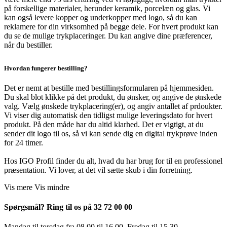
på forskellige materialer, herunder keramik, porcelæn og glas. Vi
kan også levere kopper og underkopper med logo, så du kan
reklamere for din virksomhed på begge dele. For hvert produkt kan
du se de mulige trykplaceringer. Du kan angive dine præferencer,
når du bestiller.
Hvordan fungerer bestilling?
Det er nemt at bestille med bestillingsformularen på hjemmesiden.
Du skal blot klikke på det produkt, du ønsker, og angive de ønskede
valg. Vælg ønskede trykplacering(er), og angiv antallet af prdoukter.
Vi viser dig automatisk den tidligst mulige leveringsdato for hvert
produkt. På den måde har du altid klarhed. Det er vigtigt, at du
sender dit logo til os, så vi kan sende dig en digital trykprøve inden
for 24 timer.
Hos IGO Profil finder du alt, hvad du har brug for til en professionel
præsentation. Vi lover, at det vil sætte skub i din forretning.
Vis mere
Vis mindre
Spørgsmål? Ring til os på 32 72 00 00
Mandag til torsdag fra 08.00 til 16.00. Fredag ​​til 15.30