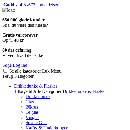
God
4.2
af 5 -
673
anmeldelser
650.000 glade kunder
Skal du være den næste?
Gratis vareprøver
Op til 40 kr.
80 års erfaring
Vi ved, hvad der virker
Søge
Log ind
Se alle kategorier
Luk
Menu
Terug
Kategorier
Drikkedunke & Flasker
Tilbage til Alle Kategorier
Drikkedunke & Flasker
Drikkedunke
Glas
Ølkrus
Te glas
Vinglas
Se alle Glas
Kaffe- & Underkopper