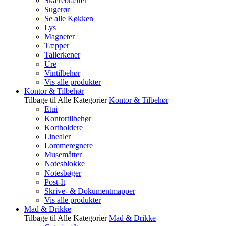
Skærebrætter
Sugerør
Se alle Køkken
Lys
Magneter
Tæpper
Tallerkener
Ure
Vintilbehør
Vis alle produkter
Kontor & Tilbehør
Tilbage til Alle Kategorier
Kontor & Tilbehør
Etui
Kontortilbehør
Kortholdere
Linealer
Lommeregnere
Musemåtter
Notesblokke
Notesbøger
Post-It
Skrive- & Dokumentmapper
Vis alle produkter
Mad & Drikke
Tilbage til Alle Kategorier
Mad & Drikke