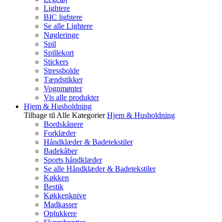
Lightere
BIC lightere
Se alle Lightere
Nøgleringe
Spil
Spillekort
Stickers
Stressbolde
Tændstikker
Vognmønter
Vis alle produkter
Hjem & Husholdning
Tilbage til Alle Kategorier
Hjem & Husholdning
Bordskånere
Forklæder
Håndklæder & Badetekstiler
Badekåber
Sports håndklæder
Se alle Håndklæder & Badetekstiler
Køkken
Bestik
Køkkenknive
Madkasser
Oplukkere