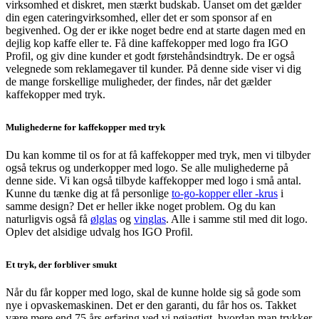
virksomhed et diskret, men stærkt budskab. Uanset om det gælder
din egen cateringvirksomhed, eller det er som sponsor af en
begivenhed. Og der er ikke noget bedre end at starte dagen med en
dejlig kop kaffe eller te. Få dine kaffekopper med logo fra IGO
Profil, og giv dine kunder et godt førstehåndsindtryk. De er også
velegnede som reklamegaver til kunder. På denne side viser vi dig
de mange forskellige muligheder, der findes, når det gælder
kaffekopper med tryk.
Mulighederne for kaffekopper med tryk
Du kan komme til os for at få kaffekopper med tryk, men vi tilbyder
også tekrus og underkopper med logo. Se alle mulighederne på
denne side. Vi kan også tilbyde kaffekopper med logo i små antal.
Kunne du tænke dig at få personlige
to-go-kopper eller -krus
i
samme design? Det er heller ikke noget problem. Og du kan
naturligvis også få
ølglas
og
vinglas
. Alle i samme stil med dit logo.
Oplev det alsidige udvalg hos IGO Profil.
Et tryk, der forbliver smukt
Når du får kopper med logo, skal de kunne holde sig så gode som
nye i opvaskemaskinen. Det er den garanti, du får hos os. Takket
være mere end 75 års erfaring ved vi nøjagtigt, hvordan man trykker