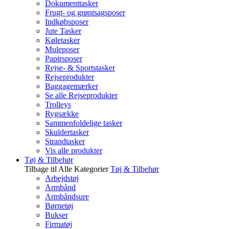
Dokumenttasker
Frugt- og grøntsagsposer
Indkøbsposer
Jute Tasker
Køletasker
Muleposer
Papirsposer
Rejse- & Sportstasker
Rejseprodukter
Baggagemærker
Se alle Rejseprodukter
Trolleys
Rygsække
Sammenfoldelige tasker
Skuldertasker
Strandtasker
Vis alle produkter
Tøj & Tilbehør
Tilbage til Alle Kategorier
Tøj & Tilbehør
Arbejdstøj
Armbånd
Armbåndsure
Børnetøj
Bukser
Firmatøj