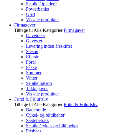
Se alle Opladere
Powerbanks
USB
Vis alle produkter
Firmagaver
Tilbage til Alle Kategorier
Firmagaver
Gaveideer
Gavesæt
Levering inden årsskiftet
Sæson
Efterår
Forår
Påske
Sommer
Vinter
Se alle Sæson
Takkegaver
Vis alle produkter
Fritid & Friluftsliv
Tilbage til Alle Kategorier
Fritid & Friluftsliv
Badebolde
Cykel- og biltilbehør
Sædebetræk
Se alle Cykel- og biltilbehør
Frisbees