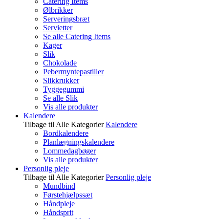
Catering Items
Ølbrikker
Serveringsbræt
Servietter
Se alle Catering Items
Kager
Slik
Chokolade
Pebermyntepastiller
Slikkrukker
Tyggegummi
Se alle Slik
Vis alle produkter
Kalendere
Tilbage til Alle Kategorier
Kalendere
Bordkalendere
Planlægningskalendere
Lommedagbøger
Vis alle produkter
Personlig pleje
Tilbage til Alle Kategorier
Personlig pleje
Mundbind
Førstehjælpssæt
Håndpleje
Håndsprit