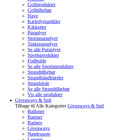
Golfprodukter
Grilltilbehør
Have
Kæledyrsartikler
Kikkerter
Paraplyer
Stormparaplyer
Taskeparaplyer
Se alle Paraplyer
Sportsprodukter
Fodbolde
Se alle Sportsprodukter
Strandtilbehør
Strandhåndklæder
Strandstole
Se alle Strandtilbehør
Vis alle produkter
Giveaways & Spil
Tilbage til Alle Kategorier
Giveaways & Spil
Balloner
Bamser
Badges
Giveaways
Nøglesnore
Legetøj