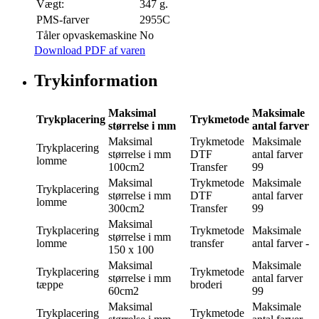
Vægt:
347 g.
PMS-farver
2955C
Tåler opvaskemaskine
No
Download PDF af varen
Trykinformation
Maksimal
Maksimale
Trykplacering
Trykmetode
størrelse i mm
antal farver
Maksimal
Trykmetode
Maksimale
Trykplacering
størrelse i mm
DTF
antal farver
lomme
100cm2
Transfer
99
Maksimal
Trykmetode
Maksimale
Trykplacering
størrelse i mm
DTF
antal farver
lomme
300cm2
Transfer
99
Maksimal
Trykplacering
Trykmetode
Maksimale
størrelse i mm
lomme
transfer
antal farver
-
150 x 100
Maksimal
Maksimale
Trykplacering
Trykmetode
størrelse i mm
antal farver
tæppe
broderi
60cm2
99
Maksimal
Maksimale
Trykplacering
Trykmetode