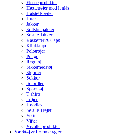
Fleeceprodukter
Hættetrøjer med lynlås
Halstørklæder
Huer
Jakker
Softshelljakker
Se alle Jakker
Kasketter & Caps
Klipklapper
Polotrøjer
Punge
Regntøj
Sikkerhedstøj
Skjorter
Sokker
Solbriller
Sportstøj
T-shirts
Trøjer
Hoodies
Se alle Trøjer
Veste
Vifter
Vis alle produkter
Værktøj & Lommelygter