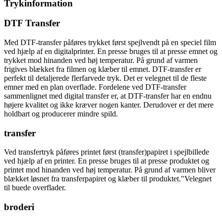
Trykinformation
DTF Transfer
Med DTF-transfer påføres trykket først spejlvendt på en speciel film
ved hjælp af en digitalprinter. En presse bruges til at presse emnet og
trykket mod hinanden ved høj temperatur. På grund af varmen
frigives blækket fra filmen og klæber til emnet. DTF-transfer er
perfekt til detaljerede flerfarvede tryk. Det er velegnet til de fleste
emner med en plan overflade. Fordelene ved DTF-transfer
sammenlignet med digital transfer er, at DTF-transfer har en endnu
højere kvalitet og ikke kræver nogen kanter. Derudover er det mere
holdbart og producerer mindre spild.
transfer
Ved transfertryk påføres printet først (transfer)papiret i spejlbillede
ved hjælp af en printer. En presse bruges til at presse produktet og
printet mod hinanden ved høj temperatur. På grund af varmen bliver
blækket løsnet fra transferpapiret og klæber til produktet."Velegnet
til buede overflader.
broderi