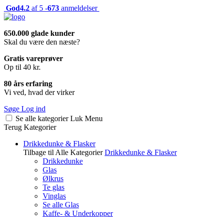
God
4.2
af 5 -
673
anmeldelser
650.000 glade kunder
Skal du være den næste?
Gratis vareprøver
Op til 40 kr.
80 års erfaring
Vi ved, hvad der virker
Søge
Log ind
Se alle kategorier
Luk
Menu
Terug
Kategorier
Drikkedunke & Flasker
Tilbage til Alle Kategorier
Drikkedunke & Flasker
Drikkedunke
Glas
Ølkrus
Te glas
Vinglas
Se alle Glas
Kaffe- & Underkopper