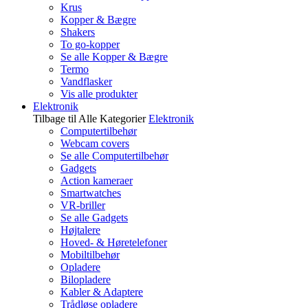
Krus
Kopper & Bægre
Shakers
To go-kopper
Se alle Kopper & Bægre
Termo
Vandflasker
Vis alle produkter
Elektronik
Tilbage til Alle Kategorier
Elektronik
Computertilbehør
Webcam covers
Se alle Computertilbehør
Gadgets
Action kameraer
Smartwatches
VR-briller
Se alle Gadgets
Højtalere
Hoved- & Høretelefoner
Mobiltilbehør
Opladere
Bilopladere
Kabler & Adaptere
Trådløse opladere