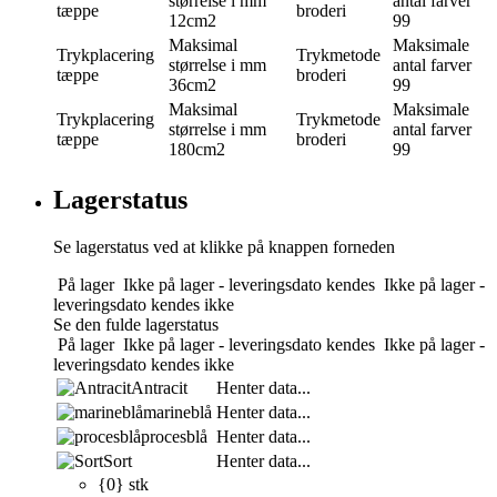
størrelse i mm
antal farver
tæppe
broderi
12cm2
99
Maksimal
Maksimale
Trykplacering
Trykmetode
størrelse i mm
antal farver
tæppe
broderi
36cm2
99
Maksimal
Maksimale
Trykplacering
Trykmetode
størrelse i mm
antal farver
tæppe
broderi
180cm2
99
Lagerstatus
Se lagerstatus ved at klikke på knappen forneden
På lager
Ikke på lager - leveringsdato kendes
Ikke på lager -
leveringsdato kendes ikke
Se den fulde lagerstatus
På lager
Ikke på lager - leveringsdato kendes
Ikke på lager -
leveringsdato kendes ikke
Antracit
Henter data...
marineblå
Henter data...
procesblå
Henter data...
Sort
Henter data...
{0} stk