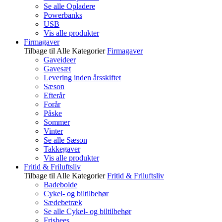
Se alle Opladere
Powerbanks
USB
Vis alle produkter
Firmagaver
Tilbage til Alle Kategorier
Firmagaver
Gaveideer
Gavesæt
Levering inden årsskiftet
Sæson
Efterår
Forår
Påske
Sommer
Vinter
Se alle Sæson
Takkegaver
Vis alle produkter
Fritid & Friluftsliv
Tilbage til Alle Kategorier
Fritid & Friluftsliv
Badebolde
Cykel- og biltilbehør
Sædebetræk
Se alle Cykel- og biltilbehør
Frisbees