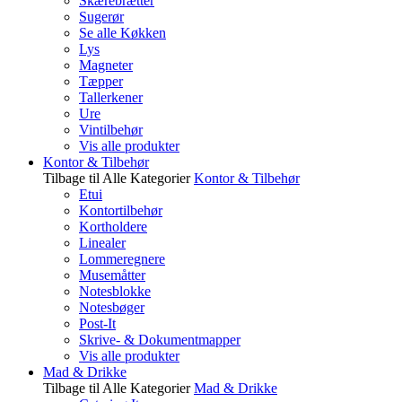
Skærebrætter
Sugerør
Se alle Køkken
Lys
Magneter
Tæpper
Tallerkener
Ure
Vintilbehør
Vis alle produkter
Kontor & Tilbehør
Tilbage til Alle Kategorier
Kontor & Tilbehør
Etui
Kontortilbehør
Kortholdere
Linealer
Lommeregnere
Musemåtter
Notesblokke
Notesbøger
Post-It
Skrive- & Dokumentmapper
Vis alle produkter
Mad & Drikke
Tilbage til Alle Kategorier
Mad & Drikke