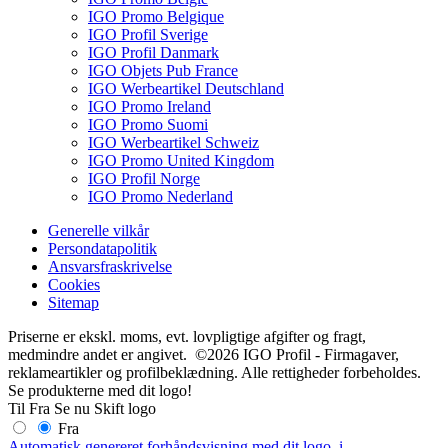
IGO Promo Belgique
IGO Profil Sverige
IGO Profil Danmark
IGO Objets Pub France
IGO Werbeartikel Deutschland
IGO Promo Ireland
IGO Promo Suomi
IGO Werbeartikel Schweiz
IGO Promo United Kingdom
IGO Profil Norge
IGO Promo Nederland
Generelle vilkår
Persondatapolitik
Ansvarsfraskrivelse
Cookies
Sitemap
Priserne er ekskl. moms, evt. lovpligtige afgifter og fragt,
medmindre andet er angivet. ©2026 IGO Profil - Firmagaver,
reklameartikler og profilbeklædning. Alle rettigheder forbeholdes.
Se produkterne med dit logo!
Til
Fra
Se nu
Skift logo
Fra
Automatisk genereret forhåndsvisning med dit logo.
i