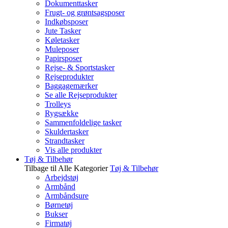
Dokumenttasker
Frugt- og grøntsagsposer
Indkøbsposer
Jute Tasker
Køletasker
Muleposer
Papirsposer
Rejse- & Sportstasker
Rejseprodukter
Baggagemærker
Se alle Rejseprodukter
Trolleys
Rygsække
Sammenfoldelige tasker
Skuldertasker
Strandtasker
Vis alle produkter
Tøj & Tilbehør
Tilbage til Alle Kategorier
Tøj & Tilbehør
Arbejdstøj
Armbånd
Armbåndsure
Børnetøj
Bukser
Firmatøj