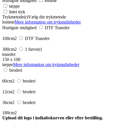
Hurtigste mulighed
lomme
tæppe
Intet tryk
Trykmetode(r)
Vælg din trykmetode
lomme
Mere information om trykmuligheder
Hurtigste mulighed
DTF Transfer
100cm2
DTF Transfer
300cm2
1 farve(r)
transfer
150 x 100
tæppe
Mere information om trykmuligheder
broderi
60cm2
broderi
12cm2
broderi
36cm2
broderi
180cm2
Upload dit logo i indkøbskurven eller efter bestilling.