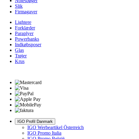
Notesbøger
Slik
Firmagaver
Lightere
Forklæder
Paraplyer
Powerbanks
Indkøbsposer
Glas
Trøjer
Krus
IGO Profil Danmark
IGO Werbeartikel Österreich
IGO Promo Italia
IGO Promo België