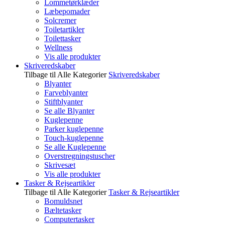
Lommetørklæder
Læbepomader
Solcremer
Toiletartikler
Toilettasker
Wellness
Vis alle produkter
Skriveredskaber
Tilbage til Alle Kategorier
Skriveredskaber
Blyanter
Farveblyanter
Stiftblyanter
Se alle Blyanter
Kuglepenne
Parker kuglepenne
Touch-kuglepenne
Se alle Kuglepenne
Overstregningstuscher
Skrivesæt
Vis alle produkter
Tasker & Rejseartikler
Tilbage til Alle Kategorier
Tasker & Rejseartikler
Bomuldsnet
Bæltetasker
Computertasker