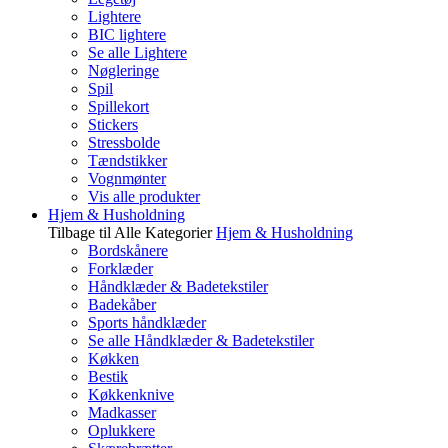
Lightere
BIC lightere
Se alle Lightere
Nøgleringe
Spil
Spillekort
Stickers
Stressbolde
Tændstikker
Vognmønter
Vis alle produkter
Hjem & Husholdning
Tilbage til Alle Kategorier
Hjem & Husholdning
Bordskånere
Forklæder
Håndklæder & Badetekstiler
Badekåber
Sports håndklæder
Se alle Håndklæder & Badetekstiler
Køkken
Bestik
Køkkenknive
Madkasser
Oplukkere