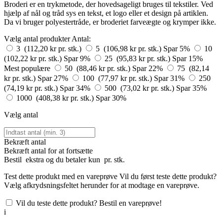
Broderi er en trykmetode, der hovedsageligt bruges til tekstiler. Ved
hjælp af nål og tråd sys en tekst, et logo eller et design på artiklen.
Da vi bruger polyestertråde, er broderiet farveægte og krymper ikke.
Vælg antal produkter
Antal:
3 (112,20 kr pr. stk.)
5 (106,98 kr pr. stk.)
Spar 5%
10
(102,22 kr pr. stk.)
Spar 9%
25 (95,83 kr pr. stk.)
Spar 15%
Mest populære
50 (88,46 kr pr. stk.)
Spar 22%
75 (82,14
kr pr. stk.)
Spar 27%
100 (77,97 kr pr. stk.)
Spar 31%
250
(74,19 kr pr. stk.)
Spar 34%
500 (73,02 kr pr. stk.)
Spar 35%
1000 (408,38 kr pr. stk.)
Spar 30%
Vælg antal
Bekræft antal
Bekræft antal for at fortsætte
Bestil
ekstra og du betaler kun
pr. stk.
Test dette produkt med en vareprøve
Vil du først teste dette produkt?
Vælg afkrydsningsfeltet herunder for at modtage en vareprøve.
Vil du teste dette produkt? Bestil en vareprøve!
i