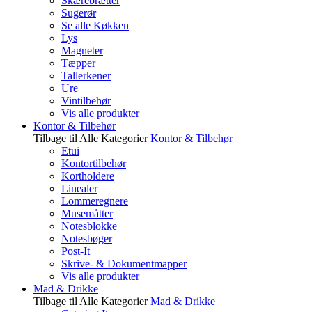
Skærebrætter
Sugerør
Se alle Køkken
Lys
Magneter
Tæpper
Tallerkener
Ure
Vintilbehør
Vis alle produkter
Kontor & Tilbehør
Tilbage til Alle Kategorier
Kontor & Tilbehør
Etui
Kontortilbehør
Kortholdere
Linealer
Lommeregnere
Musemåtter
Notesblokke
Notesbøger
Post-It
Skrive- & Dokumentmapper
Vis alle produkter
Mad & Drikke
Tilbage til Alle Kategorier
Mad & Drikke