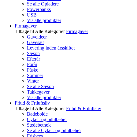
Se alle Opladere
Powerbanks
USB
Vis alle produkter
Firmagaver
Tilbage til Alle Kategorier
Firmagaver
Gaveideer
Gavesæt
Levering inden årsskiftet
Sæson
Efterår
Forår
Påske
Sommer
Vinter
Se alle Sæson
Takkegaver
Vis alle produkter
Fritid & Friluftsliv
Tilbage til Alle Kategorier
Fritid & Friluftsliv
Badebolde
Cykel- og biltilbehør
Sædebetræk
Se alle Cykel- og biltilbehør
Frisbees