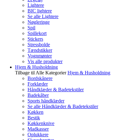
Lightere
BIC lightere
Se alle Lightere
Nøgleringe
Spil
Spillekort
Stickers
Stressbolde
Tændstikker
Vognmønter
Vis alle produkter
Hjem & Husholdning
Tilbage til Alle Kategorier
Hjem & Husholdning
Bordskånere
Forklæder
Håndklæder & Badetekstiler
Badekåber
Sports håndklæder
Se alle Håndklæder & Badetekstiler
Køkken
Bestik
Køkkenknive
Madkasser
Oplukkere