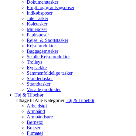
Dokumenttasker
Frugt- og grøntsagsposer
Indkøbsposer
Jute Tasker
Køletasker
Muleposer
Papirsposer
Rejse- & Sportstasker
Rejseprodukter
Baggagemærker
Se alle Rejseprodukter
Trolleys
Rygsække
Sammenfoldelige tasker
Skuldertasker
Strandtasker
Vis alle produkter
Tøj & Tilbehør
Tilbage til Alle Kategorier
Tøj & Tilbehør
Arbejdstøj
Armbånd
Armbåndsure
Børnetøj
Bukser
Firmatøj