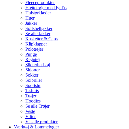
Fleeceprodukter
Hættetrøjer med lynlås
Halstørklæder
Huer
Jakker
Softshelljakker
Se alle Jakker
Kasketter & Caps
Klipklapper
Polotrøjer
Punge
Regntøj
Sikkerhedstøj
Skjorter
Sokker
Solbriller
Sportstøj
T-shirts
Trøjer
Hoodies
Se alle Trøjer
Veste
Vifter
Vis alle produkter
Værktøj & Lommelygter