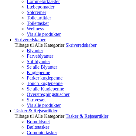
Lommetørklæder
Læbepomader
Solcremer
Toiletartikler
Toilettasker
Wellness
Vis alle produkter
Skriveredskaber
Tilbage til Alle Kategorier
Skriveredskaber
Blyanter
Farveblyanter
Stiftblyanter
Se alle Blyanter
Kuglepenne
Parker kuglepenne
Touch-kuglepenne
Se alle Kuglepenne
Overstregningstuscher
Skrivesæt
Vis alle produkter
Tasker & Rejseartikler
Tilbage til Alle Kategorier
Tasker & Rejseartikler
Bomuldsnet
Bæltetasker
Computertasker