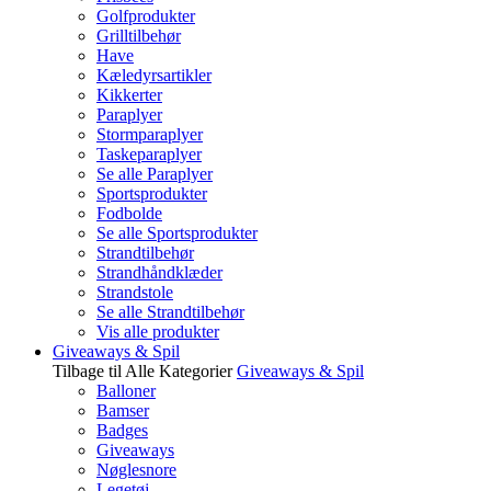
Golfprodukter
Grilltilbehør
Have
Kæledyrsartikler
Kikkerter
Paraplyer
Stormparaplyer
Taskeparaplyer
Se alle Paraplyer
Sportsprodukter
Fodbolde
Se alle Sportsprodukter
Strandtilbehør
Strandhåndklæder
Strandstole
Se alle Strandtilbehør
Vis alle produkter
Giveaways & Spil
Tilbage til Alle Kategorier
Giveaways & Spil
Balloner
Bamser
Badges
Giveaways
Nøglesnore
Legetøj