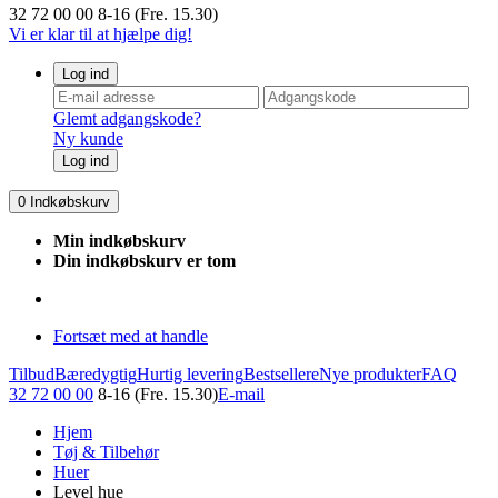
32 72 00 00
8-16 (Fre. 15.30)
Vi er klar til at hjælpe dig!
Log ind
Glemt adgangskode?
Ny kunde
Log ind
0
Indkøbskurv
Min indkøbskurv
Din indkøbskurv er tom
Fortsæt med at handle
Tilbud
Bæredygtig
Hurtig levering
Bestsellere
Nye produkter
FAQ
32 72 00 00
8-16 (Fre. 15.30)
E-mail
Hjem
Tøj & Tilbehør
Huer
Level hue