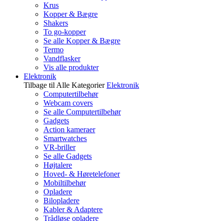
Krus
Kopper & Bægre
Shakers
To go-kopper
Se alle Kopper & Bægre
Termo
Vandflasker
Vis alle produkter
Elektronik
Tilbage til Alle Kategorier
Elektronik
Computertilbehør
Webcam covers
Se alle Computertilbehør
Gadgets
Action kameraer
Smartwatches
VR-briller
Se alle Gadgets
Højtalere
Hoved- & Høretelefoner
Mobiltilbehør
Opladere
Bilopladere
Kabler & Adaptere
Trådløse opladere