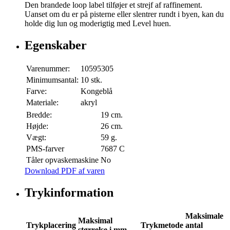
Den brandede loop label tilføjer et strejf af raffinement.
Uanset om du er på pisterne eller slentrer rundt i byen, kan du
holde dig lun og moderigtig med Level huen.
Egenskaber
Varenummer:
10595305
Minimumsantal:
10 stk.
Farve:
Kongeblå
Materiale:
akryl
Bredde:
19 cm.
Højde:
26 cm.
Vægt:
59 g.
PMS-farver
7687 C
Tåler opvaskemaskine
No
Download PDF af varen
Trykinformation
Maksimale
Maksimal
Trykplacering
Trykmetode
antal
størrelse i mm