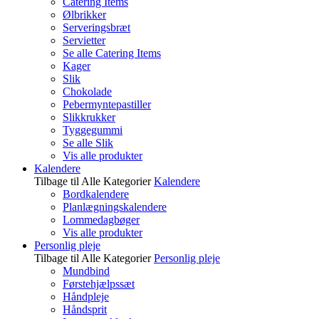
Catering Items
Ølbrikker
Serveringsbræt
Servietter
Se alle Catering Items
Kager
Slik
Chokolade
Pebermyntepastiller
Slikkrukker
Tyggegummi
Se alle Slik
Vis alle produkter
Kalendere
Tilbage til Alle Kategorier
Kalendere
Bordkalendere
Planlægningskalendere
Lommedagbøger
Vis alle produkter
Personlig pleje
Tilbage til Alle Kategorier
Personlig pleje
Mundbind
Førstehjælpssæt
Håndpleje
Håndsprit