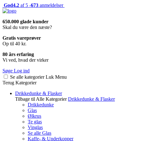
God
4.2
af 5 -
673
anmeldelser
650.000 glade kunder
Skal du være den næste?
Gratis vareprøver
Op til 40 kr.
80 års erfaring
Vi ved, hvad der virker
Søge
Log ind
Se alle kategorier
Luk
Menu
Terug
Kategorier
Drikkedunke & Flasker
Tilbage til Alle Kategorier
Drikkedunke & Flasker
Drikkedunke
Glas
Ølkrus
Te glas
Vinglas
Se alle Glas
Kaffe- & Underkopper