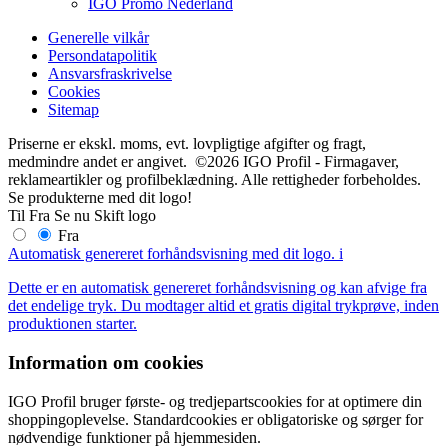
IGO Promo Nederland
Generelle vilkår
Persondatapolitik
Ansvarsfraskrivelse
Cookies
Sitemap
Priserne er ekskl. moms, evt. lovpligtige afgifter og fragt,
medmindre andet er angivet. ©2026 IGO Profil - Firmagaver,
reklameartikler og profilbeklædning. Alle rettigheder forbeholdes.
Se produkterne med dit logo!
Til
Fra
Se nu
Skift logo
Fra
Automatisk genereret forhåndsvisning med dit logo.
i
Dette er en automatisk genereret forhåndsvisning og kan afvige fra
det endelige tryk. Du modtager altid et gratis digital trykprøve, inden
produktionen starter.
Information om cookies
IGO Profil bruger første- og tredjepartscookies for at optimere din
shoppingoplevelse. Standardcookies er obligatoriske og sørger for
nødvendige funktioner på hjemmesiden.