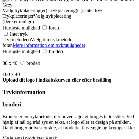
Grey
Vælg trykplacering(er)
Trykplacering(er):
Intet tryk
Trykplaceringer
Vælg trykplacering
(flere er mulige)
Hurtigste mulighed
foran
Intet tryk
Trykmetode(r)
Vælg din trykmetode
foran
Mere information om trykmuligheder
Hurtigste mulighed
broderi
80 x 40
broderi
100 x 40
Upload dit logo i indkøbskurven eller efter bestilling.
Trykinformation
broderi
Broderi er en trykmetode, der hovedsageligt bruges til tekstiler. Ved
hjælp af nål og tråd sys en tekst, et logo eller et design på artiklen.
Da vi bruger polyestertråde, er broderiet farveægte og krymper ikke.
Vælg antal produkter
Antal: