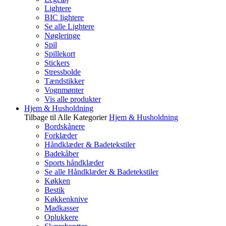
Lightere
BIC lightere
Se alle Lightere
Nøgleringe
Spil
Spillekort
Stickers
Stressbolde
Tændstikker
Vognmønter
Vis alle produkter
Hjem & Husholdning
Tilbage til Alle Kategorier
Hjem & Husholdning
Bordskånere
Forklæder
Håndklæder & Badetekstiler
Badekåber
Sports håndklæder
Se alle Håndklæder & Badetekstiler
Køkken
Bestik
Køkkenknive
Madkasser
Oplukkere