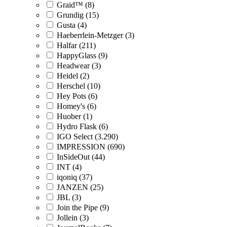
Graid™ (8)
Grundig (15)
Gusta (4)
Haeberrlein-Metzger (3)
Halfar (211)
HappyGlass (9)
Headwear (3)
Heidel (2)
Herschel (10)
Hey Pots (6)
Homey's (6)
Huober (1)
Hydro Flask (6)
IGO Select (3.290)
IMPRESSION (690)
InSideOut (44)
INT (4)
iqoniq (37)
JANZEN (25)
JBL (3)
Join the Pipe (9)
Jollein (3)