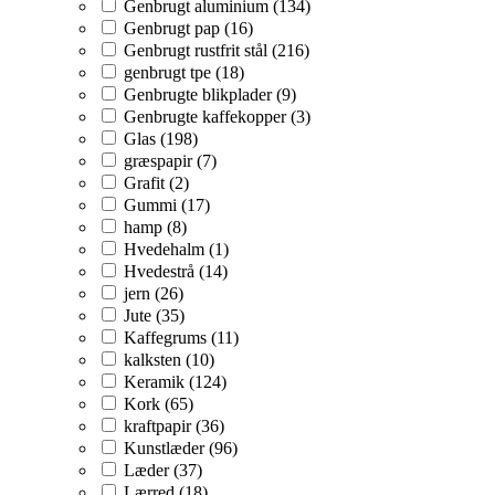
Genbrugt aluminium (134)
Genbrugt pap (16)
Genbrugt rustfrit stål (216)
genbrugt tpe (18)
Genbrugte blikplader (9)
Genbrugte kaffekopper (3)
Glas (198)
græspapir (7)
Grafit (2)
Gummi (17)
hamp (8)
Hvedehalm (1)
Hvedestrå (14)
jern (26)
Jute (35)
Kaffegrums (11)
kalksten (10)
Keramik (124)
Kork (65)
kraftpapir (36)
Kunstlæder (96)
Læder (37)
Lærred (18)