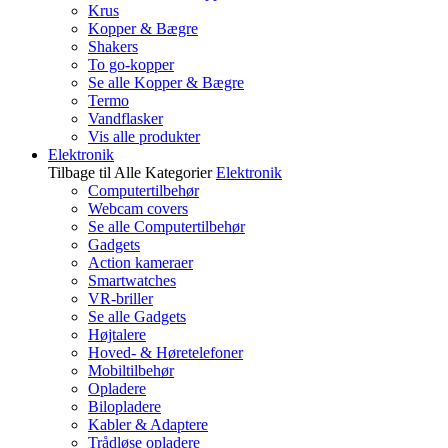
Krus
Kopper & Bægre
Shakers
To go-kopper
Se alle Kopper & Bægre
Termo
Vandflasker
Vis alle produkter
Elektronik
Tilbage til Alle Kategorier
Elektronik
Computertilbehør
Webcam covers
Se alle Computertilbehør
Gadgets
Action kameraer
Smartwatches
VR-briller
Se alle Gadgets
Højtalere
Hoved- & Høretelefoner
Mobiltilbehør
Opladere
Bilopladere
Kabler & Adaptere
Trådløse opladere