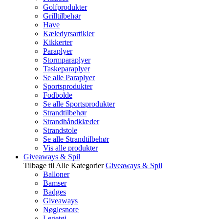
Golfprodukter
Grilltilbehør
Have
Kæledyrsartikler
Kikkerter
Paraplyer
Stormparaplyer
Taskeparaplyer
Se alle Paraplyer
Sportsprodukter
Fodbolde
Se alle Sportsprodukter
Strandtilbehør
Strandhåndklæder
Strandstole
Se alle Strandtilbehør
Vis alle produkter
Giveaways & Spil
Tilbage til Alle Kategorier
Giveaways & Spil
Balloner
Bamser
Badges
Giveaways
Nøglesnore
Legetøj