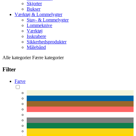
Skjorter
Bukser
Værktøj & Lommelygter
Stav- & Lommelygter
Lommeknive
Værktøj
Isskrabere
Sikkerhedsprodukter
Målebånd
Alle kategorier
Færre kategorier
Filter
Farve