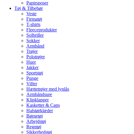
Papirsposer
Tøj & Tilbehør
Veste
Firmatøj
T-shirts
Fleeceprodukter
Solbriller
Sokker
Armbånd
Trøjer
Polotrøjer
Huer
Jakker
Sportstøj
Punge
Vifter
Hættetrøjer med lynlås
Armbåndsure
Klipklapper
Kasketter & Caps
Halstørklæder
Børnetøj
Arbejdstøj
Regntøj
Sikkerhedstøj