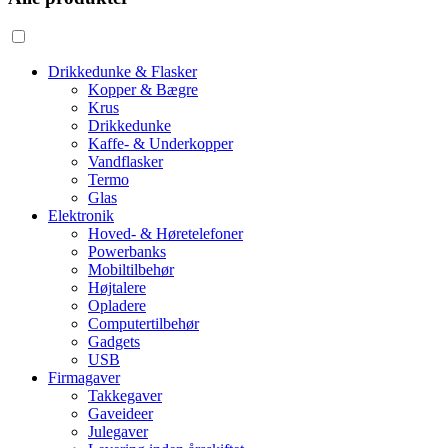
Drikkedunke & Flasker
Kopper & Bægre
Krus
Drikkedunke
Kaffe- & Underkopper
Vandflasker
Termo
Glas
Elektronik
Hoved- & Høretelefoner
Powerbanks
Mobiltilbehør
Højtalere
Opladere
Computertilbehør
Gadgets
USB
Firmagaver
Takkegaver
Gaveideer
Julegaver