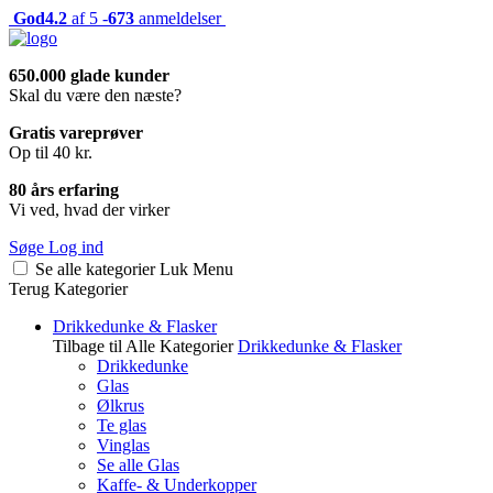
God
4.2
af 5 -
673
anmeldelser
650.000 glade kunder
Skal du være den næste?
Gratis vareprøver
Op til 40 kr.
80 års erfaring
Vi ved, hvad der virker
Søge
Log ind
Se alle kategorier
Luk
Menu
Terug
Kategorier
Drikkedunke & Flasker
Tilbage til Alle Kategorier
Drikkedunke & Flasker
Drikkedunke
Glas
Ølkrus
Te glas
Vinglas
Se alle Glas
Kaffe- & Underkopper