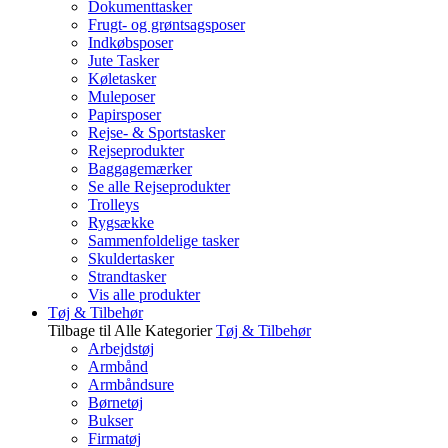
Dokumenttasker
Frugt- og grøntsagsposer
Indkøbsposer
Jute Tasker
Køletasker
Muleposer
Papirsposer
Rejse- & Sportstasker
Rejseprodukter
Baggagemærker
Se alle Rejseprodukter
Trolleys
Rygsække
Sammenfoldelige tasker
Skuldertasker
Strandtasker
Vis alle produkter
Tøj & Tilbehør
Tilbage til Alle Kategorier
Tøj & Tilbehør
Arbejdstøj
Armbånd
Armbåndsure
Børnetøj
Bukser
Firmatøj