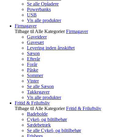
Se alle Opladere
Powerbanks
USB
Vis alle produkter
Firmagaver
Tilbage til Alle Kategorier
Firmagaver
Gaveideer
Gavesæt
Levering inden årsskiftet
Sæson
Efterår
Forår
Påske
Sommer
Vinter
Se alle Sæson
Takkegaver
Vis alle produkter
Fritid & Friluftsliv
Tilbage til Alle Kategorier
Fritid & Friluftsliv
Badebolde
Cykel- og biltilbehør
Sædebetræk
Se alle Cykel- og biltilbehør
Frisbees