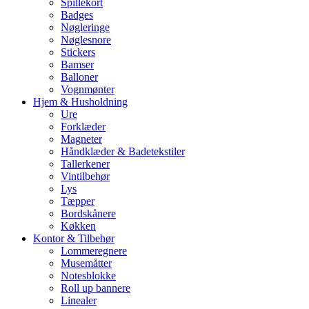
Spillekort
Badges
Nøgleringe
Nøglesnore
Stickers
Bamser
Balloner
Vognmønter
Hjem & Husholdning
Ure
Forklæder
Magneter
Håndklæder & Badetekstiler
Tallerkener
Vintilbehør
Lys
Tæpper
Bordskånere
Køkken
Kontor & Tilbehør
Lommeregnere
Musemåtter
Notesblokke
Roll up bannere
Linealer