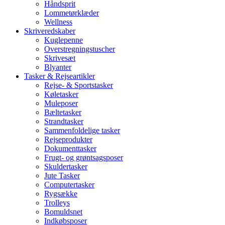
Håndsprit
Lommetørklæder
Wellness
Skriveredskaber
Kuglepenne
Overstregningstuscher
Skrivesæt
Blyanter
Tasker & Rejseartikler
Rejse- & Sportstasker
Køletasker
Muleposer
Bæltetasker
Strandtasker
Sammenfoldelige tasker
Rejseprodukter
Dokumenttasker
Frugt- og grøntsagsposer
Skuldertasker
Jute Tasker
Computertasker
Rygsække
Trolleys
Bomuldsnet
Indkøbsposer