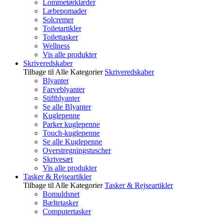
Lommetørklæder
Læbepomader
Solcremer
Toiletartikler
Toilettasker
Wellness
Vis alle produkter
Skriveredskaber
Tilbage til Alle Kategorier
Skriveredskaber
Blyanter
Farveblyanter
Stiftblyanter
Se alle Blyanter
Kuglepenne
Parker kuglepenne
Touch-kuglepenne
Se alle Kuglepenne
Overstregningstuscher
Skrivesæt
Vis alle produkter
Tasker & Rejseartikler
Tilbage til Alle Kategorier
Tasker & Rejseartikler
Bomuldsnet
Bæltetasker
Computertasker