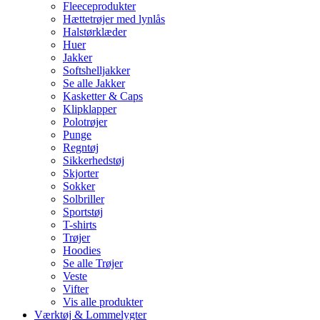
Fleeceprodukter
Hættetrøjer med lynlås
Halstørklæder
Huer
Jakker
Softshelljakker
Se alle Jakker
Kasketter & Caps
Klipklapper
Polotrøjer
Punge
Regntøj
Sikkerhedstøj
Skjorter
Sokker
Solbriller
Sportstøj
T-shirts
Trøjer
Hoodies
Se alle Trøjer
Veste
Vifter
Vis alle produkter
Værktøj & Lommelygter