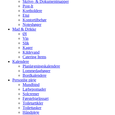
Skrive- & Dokumentmapper
Post-It
Kortholdere
Etui
Kontortilbehør
Notesbøger
Mad & Drikke
Øl
Vin
Slik
Kager
Kildevand
Catering Items
Kalendere
Planlægningskalendere
Lommedagbøger
Bordkalendere
Personlig pleje
Mundbind
Læbepomader
Solcremer
Førstehjælpssæt
Toiletartikler
Toilettasker
Håndpleje