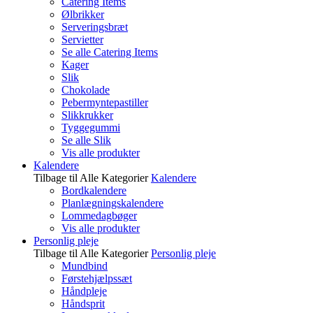
Catering Items
Ølbrikker
Serveringsbræt
Servietter
Se alle Catering Items
Kager
Slik
Chokolade
Pebermyntepastiller
Slikkrukker
Tyggegummi
Se alle Slik
Vis alle produkter
Kalendere
Tilbage til Alle Kategorier
Kalendere
Bordkalendere
Planlægningskalendere
Lommedagbøger
Vis alle produkter
Personlig pleje
Tilbage til Alle Kategorier
Personlig pleje
Mundbind
Førstehjælpssæt
Håndpleje
Håndsprit