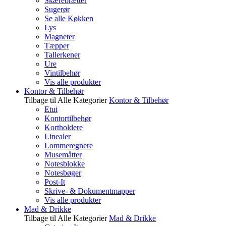
Skærebrætter
Sugerør
Se alle Køkken
Lys
Magneter
Tæpper
Tallerkener
Ure
Vintilbehør
Vis alle produkter
Kontor & Tilbehør
Tilbage til Alle Kategorier
Kontor & Tilbehør
Etui
Kontortilbehør
Kortholdere
Linealer
Lommeregnere
Musemåtter
Notesblokke
Notesbøger
Post-It
Skrive- & Dokumentmapper
Vis alle produkter
Mad & Drikke
Tilbage til Alle Kategorier
Mad & Drikke