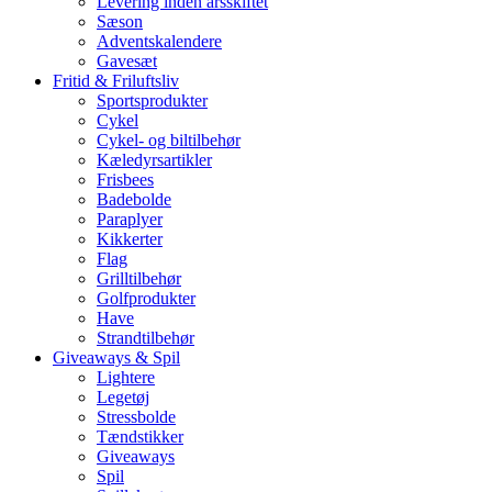
Levering inden årsskiftet
Sæson
Adventskalendere
Gavesæt
Fritid & Friluftsliv
Sportsprodukter
Cykel
Cykel- og biltilbehør
Kæledyrsartikler
Frisbees
Badebolde
Paraplyer
Kikkerter
Flag
Grilltilbehør
Golfprodukter
Have
Strandtilbehør
Giveaways & Spil
Lightere
Legetøj
Stressbolde
Tændstikker
Giveaways
Spil