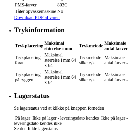
PMS-farver
803C
Tåler opvaskemaskine
No
Download PDF af varen
Trykinformation
Maksimal
Maksimale
Trykplacering
Trykmetode
størrelse i mm
antal farver
Maksimal
Trykplacering
Trykmetode
Maksimale
størrelse i mm
64
foran
silketryk
antal farver
-
x 64
Maksimal
Trykplacering
Trykmetode
Maksimale
størrelse i mm
64
på ryggen
silketryk
antal farver
-
x 64
Lagerstatus
Se lagerstatus ved at klikke på knappen forneden
På lager
Ikke på lager - leveringsdato kendes
Ikke på lager -
leveringsdato kendes ikke
Se den fulde lagerstatus