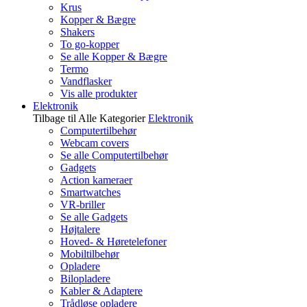
Krus
Kopper & Bægre
Shakers
To go-kopper
Se alle Kopper & Bægre
Termo
Vandflasker
Vis alle produkter
Elektronik
Tilbage til Alle Kategorier
Elektronik
Computertilbehør
Webcam covers
Se alle Computertilbehør
Gadgets
Action kameraer
Smartwatches
VR-briller
Se alle Gadgets
Højtalere
Hoved- & Høretelefoner
Mobiltilbehør
Opladere
Bilopladere
Kabler & Adaptere
Trådløse opladere