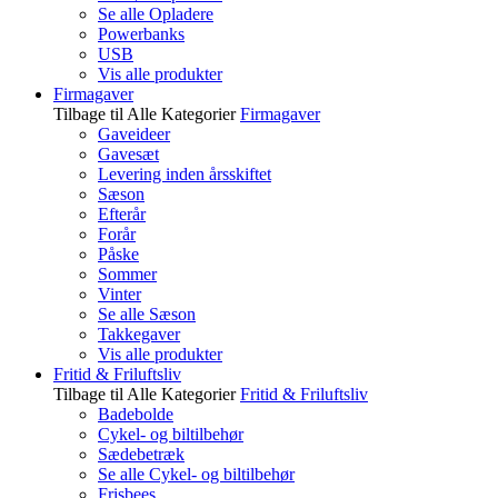
Se alle Opladere
Powerbanks
USB
Vis alle produkter
Firmagaver
Tilbage til Alle Kategorier
Firmagaver
Gaveideer
Gavesæt
Levering inden årsskiftet
Sæson
Efterår
Forår
Påske
Sommer
Vinter
Se alle Sæson
Takkegaver
Vis alle produkter
Fritid & Friluftsliv
Tilbage til Alle Kategorier
Fritid & Friluftsliv
Badebolde
Cykel- og biltilbehør
Sædebetræk
Se alle Cykel- og biltilbehør
Frisbees