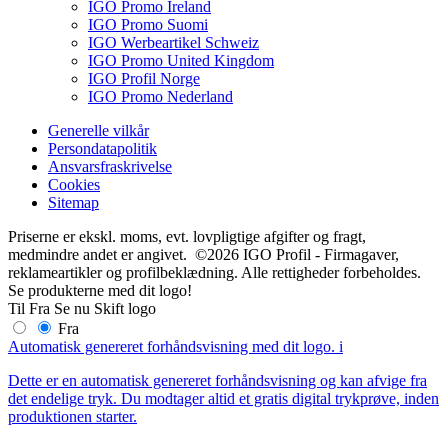
IGO Promo Ireland
IGO Promo Suomi
IGO Werbeartikel Schweiz
IGO Promo United Kingdom
IGO Profil Norge
IGO Promo Nederland
Generelle vilkår
Persondatapolitik
Ansvarsfraskrivelse
Cookies
Sitemap
Priserne er ekskl. moms, evt. lovpligtige afgifter og fragt,
medmindre andet er angivet. ©2026 IGO Profil - Firmagaver,
reklameartikler og profilbeklædning. Alle rettigheder forbeholdes.
Se produkterne med dit logo!
Til
Fra
Se nu
Skift logo
Fra
Automatisk genereret forhåndsvisning med dit logo.
i
Dette er en automatisk genereret forhåndsvisning og kan afvige fra
det endelige tryk. Du modtager altid et gratis digital trykprøve, inden
produktionen starter.