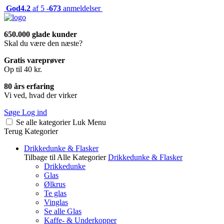
God
4.2
af 5 -
673
anmeldelser
650.000 glade kunder
Skal du være den næste?
Gratis vareprøver
Op til 40 kr.
80 års erfaring
Vi ved, hvad der virker
Søge
Log ind
Se alle kategorier
Luk
Menu
Terug
Kategorier
Drikkedunke & Flasker
Tilbage til Alle Kategorier
Drikkedunke & Flasker
Drikkedunke
Glas
Ølkrus
Te glas
Vinglas
Se alle Glas
Kaffe- & Underkopper