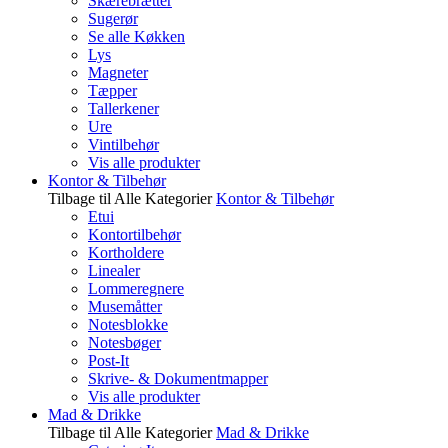
Skærebrætter
Sugerør
Se alle Køkken
Lys
Magneter
Tæpper
Tallerkener
Ure
Vintilbehør
Vis alle produkter
Kontor & Tilbehør
Tilbage til Alle Kategorier
Kontor & Tilbehør
Etui
Kontortilbehør
Kortholdere
Linealer
Lommeregnere
Musemåtter
Notesblokke
Notesbøger
Post-It
Skrive- & Dokumentmapper
Vis alle produkter
Mad & Drikke
Tilbage til Alle Kategorier
Mad & Drikke