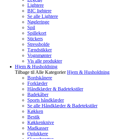
Lightere
BIC lightere
Se alle Lightere
Nøgleringe
Spil
Spillekort
Stickers
Stressbolde
Tændstikker
Vognmønter
Vis alle produkter
Hjem & Husholdning
Tilbage til Alle Kategorier
Hjem & Husholdning
Bordskånere
Forklæder
Håndklæder & Badetekstiler
Badekåber
Sports håndklæder
Se alle Håndklæder & Badetekstiler
Køkken
Bestik
Køkkenknive
Madkasser
Oplukkere