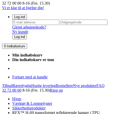
32 72 00 00
8-16 (Fre. 15.30)
Vi er klar til at hjælpe dig!
Log ind
Glemt adgangskode?
Ny kunde
Log ind
0
Indkøbskurv
Min indkøbskurv
Din indkøbskurv er tom
Fortsæt med at handle
Tilbud
Bæredygtig
Hurtig levering
Bestsellere
Nye produkter
FAQ
32 72 00 00
8-16 (Fre. 15.30)
Ring op
Hjem
Værktøj & Lommelygter
Sikkerhedsprodukter
RFX™ H-09 trapezformet reflekterende hanger i TPU