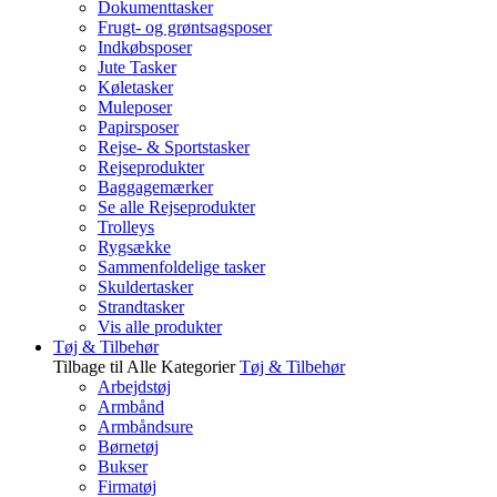
Dokumenttasker
Frugt- og grøntsagsposer
Indkøbsposer
Jute Tasker
Køletasker
Muleposer
Papirsposer
Rejse- & Sportstasker
Rejseprodukter
Baggagemærker
Se alle Rejseprodukter
Trolleys
Rygsække
Sammenfoldelige tasker
Skuldertasker
Strandtasker
Vis alle produkter
Tøj & Tilbehør
Tilbage til Alle Kategorier
Tøj & Tilbehør
Arbejdstøj
Armbånd
Armbåndsure
Børnetøj
Bukser
Firmatøj