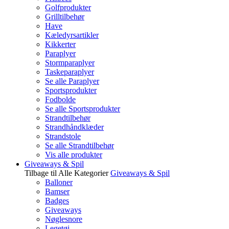
Golfprodukter
Grilltilbehør
Have
Kæledyrsartikler
Kikkerter
Paraplyer
Stormparaplyer
Taskeparaplyer
Se alle Paraplyer
Sportsprodukter
Fodbolde
Se alle Sportsprodukter
Strandtilbehør
Strandhåndklæder
Strandstole
Se alle Strandtilbehør
Vis alle produkter
Giveaways & Spil
Tilbage til Alle Kategorier
Giveaways & Spil
Balloner
Bamser
Badges
Giveaways
Nøglesnore
Legetøj