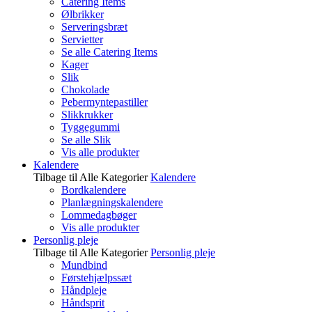
Catering Items
Ølbrikker
Serveringsbræt
Servietter
Se alle Catering Items
Kager
Slik
Chokolade
Pebermyntepastiller
Slikkrukker
Tyggegummi
Se alle Slik
Vis alle produkter
Kalendere
Tilbage til Alle Kategorier
Kalendere
Bordkalendere
Planlægningskalendere
Lommedagbøger
Vis alle produkter
Personlig pleje
Tilbage til Alle Kategorier
Personlig pleje
Mundbind
Førstehjælpssæt
Håndpleje
Håndsprit