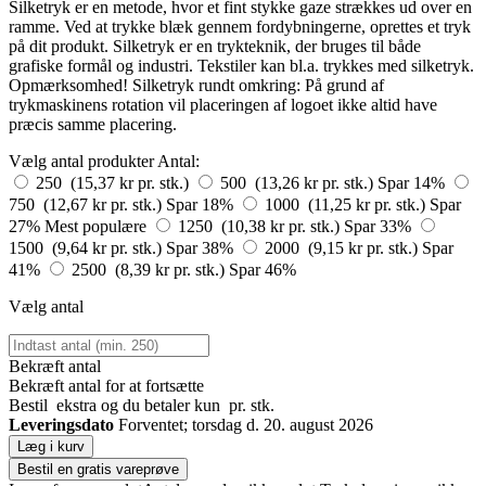
Silketryk er en metode, hvor et fint stykke gaze strækkes ud over en
ramme. Ved at trykke blæk gennem fordybningerne, oprettes et tryk
på dit produkt. Silketryk er en trykteknik, der bruges til både
grafiske formål og industri. Tekstiler kan bl.a. trykkes med silketryk.
Opmærksomhed! Silketryk rundt omkring: På grund af
trykmaskinens rotation vil placeringen af logoet ikke altid have
præcis samme placering.
Vælg antal produkter
Antal:
250 (15,37 kr pr. stk.)
500 (13,26 kr pr. stk.)
Spar 14%
750 (12,67 kr pr. stk.)
Spar 18%
1000 (11,25 kr pr. stk.)
Spar
27%
Mest populære
1250 (10,38 kr pr. stk.)
Spar 33%
1500 (9,64 kr pr. stk.)
Spar 38%
2000 (9,15 kr pr. stk.)
Spar
41%
2500 (8,39 kr pr. stk.)
Spar 46%
Vælg antal
Bekræft antal
Bekræft antal for at fortsætte
Bestil
ekstra og du betaler kun
pr. stk.
Leveringsdato
Forventet; torsdag d. 20. august 2026
Læg i kurv
Bestil en gratis vareprøve