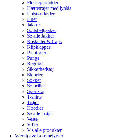
Fleeceprodukter
Hættetrøjer med lynlås
Halstørklæder
Huer
Jakker
Softshelljakker
Se alle Jakker
Kasketter & Caps
Klipklapper
Polotrøjer
Punge
Regntøj
Sikkerhedstøj
Skjorter
Sokker
Solbriller
Sportstøj
T-shirts
Trøjer
Hoodies
Se alle Trøjer
Veste
Vifter
Vis alle produkter
Værktøj & Lommelygter