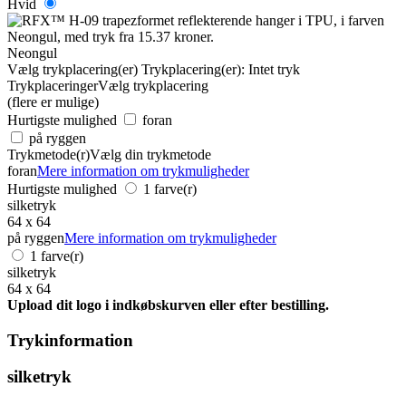
Hvid
Neongul
Vælg trykplacering(er)
Trykplacering(er):
Intet tryk
Trykplaceringer
Vælg trykplacering
(flere er mulige)
Hurtigste mulighed
foran
på ryggen
Trykmetode(r)
Vælg din trykmetode
foran
Mere information om trykmuligheder
Hurtigste mulighed
1 farve(r)
silketryk
64 x 64
på ryggen
Mere information om trykmuligheder
1 farve(r)
silketryk
64 x 64
Upload dit logo i indkøbskurven eller efter bestilling.
Trykinformation
silketryk