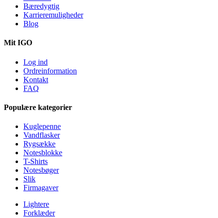
Bæredygtig
Karrieremuligheder
Blog
Mit IGO
Log ind
Ordreinformation
Kontakt
FAQ
Populære kategorier
Kuglepenne
Vandflasker
Rygsække
Notesblokke
T-Shirts
Notesbøger
Slik
Firmagaver
Lightere
Forklæder