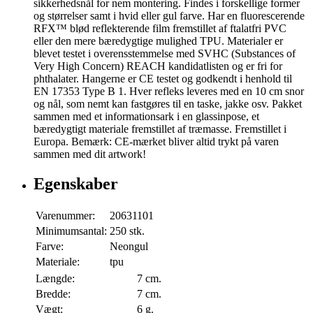
sikkerhedsnål for nem montering. Findes i forskellige former
og størrelser samt i hvid eller gul farve. Har en fluorescerende
RFX™ blød reflekterende film fremstillet af ftalatfri PVC
eller den mere bæredygtige mulighed TPU. Materialer er
blevet testet i overensstemmelse med SVHC (Substances of
Very High Concern) REACH kandidatlisten og er fri for
phthalater. Hangerne er CE testet og godkendt i henhold til
EN 17353 Type B 1. Hver refleks leveres med en 10 cm snor
og nål, som nemt kan fastgøres til en taske, jakke osv. Pakket
sammen med et informationsark i en glassinpose, et
bæredygtigt materiale fremstillet af træmasse. Fremstillet i
Europa. Bemærk: CE-mærket bliver altid trykt på varen
sammen med dit artwork!
Egenskaber
Varenummer:
20631101
Minimumsantal:
250 stk.
Farve:
Neongul
Materiale:
tpu
Længde:
7 cm.
Bredde:
7 cm.
Vægt:
6 g.