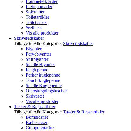
Lommetørklæder
Læbepomader
Solcremer
Toiletartikler
Toilettasker
Wellness
Vis alle produkter
Skriveredskaber
Tilbage til Alle Kategorier
Skriveredskaber
Blyanter
Farveblyanter
Stiftblyanter
Se alle Blyanter
Kuglepenne
Parker kuglepenne
Touch-kuglepenne
Se alle Kuglepenne
Overstregningstuscher
Skrivesæt
Vis alle produkter
Tasker & Rejseartikler
Tilbage til Alle Kategorier
Tasker & Rejseartikler
Bomuldsnet
Bæltetasker
Computertasker