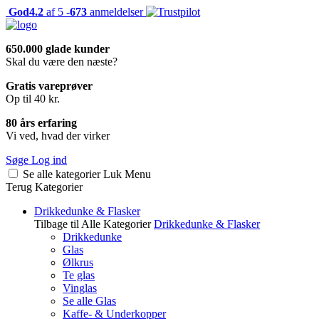
God
4.2
af 5 -
673
anmeldelser
650.000 glade kunder
Skal du være den næste?
Gratis vareprøver
Op til 40 kr.
80 års erfaring
Vi ved, hvad der virker
Søge
Log ind
Se alle kategorier
Luk
Menu
Terug
Kategorier
Drikkedunke & Flasker
Tilbage til Alle Kategorier
Drikkedunke & Flasker
Drikkedunke
Glas
Ølkrus
Te glas
Vinglas
Se alle Glas
Kaffe- & Underkopper