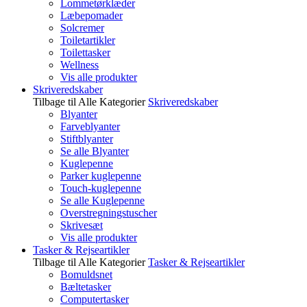
Lommetørklæder
Læbepomader
Solcremer
Toiletartikler
Toilettasker
Wellness
Vis alle produkter
Skriveredskaber
Tilbage til Alle Kategorier
Skriveredskaber
Blyanter
Farveblyanter
Stiftblyanter
Se alle Blyanter
Kuglepenne
Parker kuglepenne
Touch-kuglepenne
Se alle Kuglepenne
Overstregningstuscher
Skrivesæt
Vis alle produkter
Tasker & Rejseartikler
Tilbage til Alle Kategorier
Tasker & Rejseartikler
Bomuldsnet
Bæltetasker
Computertasker