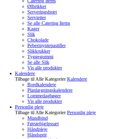
Catering Items
Ølbrikker
Serveringsbræt
Servietter
Se alle Catering Items
Kager
Slik
Chokolade
Pebermyntepastiller
Slikkrukker
Tyggegummi
Se alle Slik
Vis alle produkter
Kalendere
Tilbage til Alle Kategorier
Kalendere
Bordkalendere
Planlægningskalendere
Lommedagbøger
Vis alle produkter
Personlig pleje
Tilbage til Alle Kategorier
Personlig pleje
Mundbind
Førstehjælpssæt
Håndpleje
Håndsprit