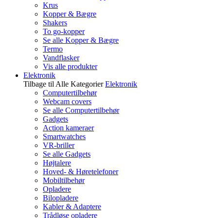
Krus
Kopper & Bægre
Shakers
To go-kopper
Se alle Kopper & Bægre
Termo
Vandflasker
Vis alle produkter
Elektronik
Tilbage til Alle Kategorier
Elektronik
Computertilbehør
Webcam covers
Se alle Computertilbehør
Gadgets
Action kameraer
Smartwatches
VR-briller
Se alle Gadgets
Højtalere
Hoved- & Høretelefoner
Mobiltilbehør
Opladere
Bilopladere
Kabler & Adaptere
Trådløse opladere