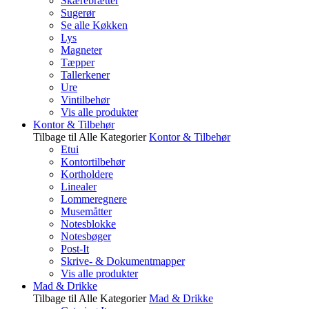
Skærebrætter
Sugerør
Se alle Køkken
Lys
Magneter
Tæpper
Tallerkener
Ure
Vintilbehør
Vis alle produkter
Kontor & Tilbehør
Tilbage til Alle Kategorier
Kontor & Tilbehør
Etui
Kontortilbehør
Kortholdere
Linealer
Lommeregnere
Musemåtter
Notesblokke
Notesbøger
Post-It
Skrive- & Dokumentmapper
Vis alle produkter
Mad & Drikke
Tilbage til Alle Kategorier
Mad & Drikke