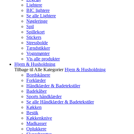
Lightere
BIC lightere
Se alle Lightere
Nøgleringe
Spil
Spillekort
Stickers
Stressbolde
Tændstikker
Vognmønter
Vis alle produkter
Hjem & Husholdning
Tilbage til Alle Kategorier
Hjem & Husholdning
Bordskånere
Forklæder
Håndklæder & Badetekstiler
Badekåber
Sports håndklæder
Se alle Håndklæder & Badetekstiler
Køkken
Bestik
Køkkenknive
Madkasser
Oplukkere