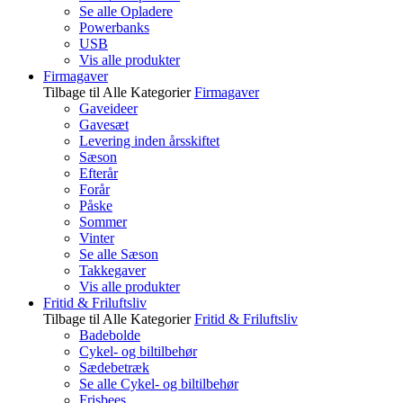
Se alle Opladere
Powerbanks
USB
Vis alle produkter
Firmagaver
Tilbage til Alle Kategorier
Firmagaver
Gaveideer
Gavesæt
Levering inden årsskiftet
Sæson
Efterår
Forår
Påske
Sommer
Vinter
Se alle Sæson
Takkegaver
Vis alle produkter
Fritid & Friluftsliv
Tilbage til Alle Kategorier
Fritid & Friluftsliv
Badebolde
Cykel- og biltilbehør
Sædebetræk
Se alle Cykel- og biltilbehør
Frisbees