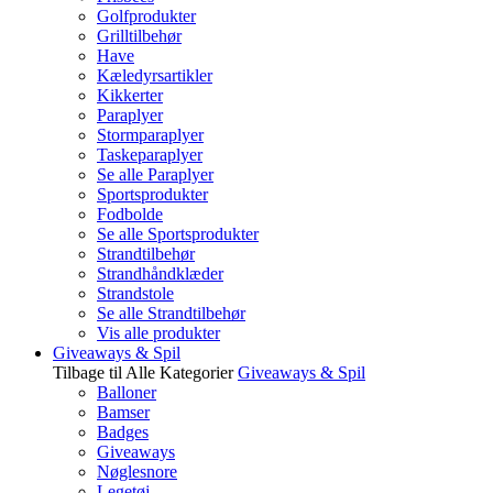
Golfprodukter
Grilltilbehør
Have
Kæledyrsartikler
Kikkerter
Paraplyer
Stormparaplyer
Taskeparaplyer
Se alle Paraplyer
Sportsprodukter
Fodbolde
Se alle Sportsprodukter
Strandtilbehør
Strandhåndklæder
Strandstole
Se alle Strandtilbehør
Vis alle produkter
Giveaways & Spil
Tilbage til Alle Kategorier
Giveaways & Spil
Balloner
Bamser
Badges
Giveaways
Nøglesnore
Legetøj