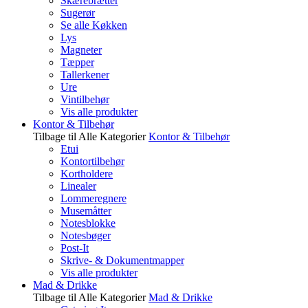
Skærebrætter
Sugerør
Se alle Køkken
Lys
Magneter
Tæpper
Tallerkener
Ure
Vintilbehør
Vis alle produkter
Kontor & Tilbehør
Tilbage til Alle Kategorier
Kontor & Tilbehør
Etui
Kontortilbehør
Kortholdere
Linealer
Lommeregnere
Musemåtter
Notesblokke
Notesbøger
Post-It
Skrive- & Dokumentmapper
Vis alle produkter
Mad & Drikke
Tilbage til Alle Kategorier
Mad & Drikke