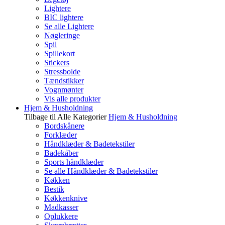
Lightere
BIC lightere
Se alle Lightere
Nøgleringe
Spil
Spillekort
Stickers
Stressbolde
Tændstikker
Vognmønter
Vis alle produkter
Hjem & Husholdning
Tilbage til Alle Kategorier
Hjem & Husholdning
Bordskånere
Forklæder
Håndklæder & Badetekstiler
Badekåber
Sports håndklæder
Se alle Håndklæder & Badetekstiler
Køkken
Bestik
Køkkenknive
Madkasser
Oplukkere