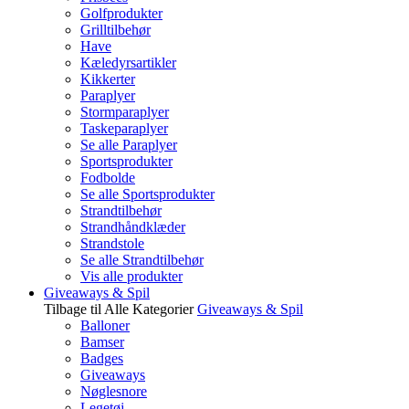
Golfprodukter
Grilltilbehør
Have
Kæledyrsartikler
Kikkerter
Paraplyer
Stormparaplyer
Taskeparaplyer
Se alle Paraplyer
Sportsprodukter
Fodbolde
Se alle Sportsprodukter
Strandtilbehør
Strandhåndklæder
Strandstole
Se alle Strandtilbehør
Vis alle produkter
Giveaways & Spil
Tilbage til Alle Kategorier
Giveaways & Spil
Balloner
Bamser
Badges
Giveaways
Nøglesnore
Legetøj