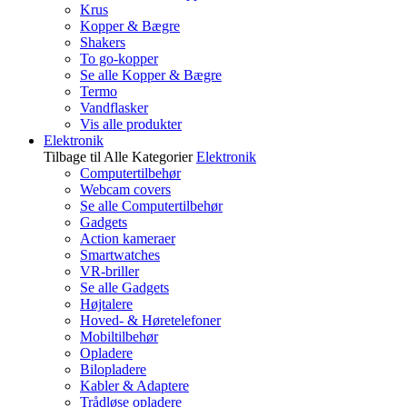
Krus
Kopper & Bægre
Shakers
To go-kopper
Se alle Kopper & Bægre
Termo
Vandflasker
Vis alle produkter
Elektronik
Tilbage til Alle Kategorier
Elektronik
Computertilbehør
Webcam covers
Se alle Computertilbehør
Gadgets
Action kameraer
Smartwatches
VR-briller
Se alle Gadgets
Højtalere
Hoved- & Høretelefoner
Mobiltilbehør
Opladere
Bilopladere
Kabler & Adaptere
Trådløse opladere