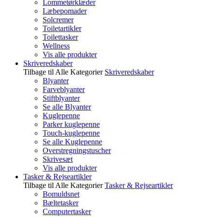
Lommetørklæder
Læbepomader
Solcremer
Toiletartikler
Toilettasker
Wellness
Vis alle produkter
Skriveredskaber
Tilbage til Alle Kategorier
Skriveredskaber
Blyanter
Farveblyanter
Stiftblyanter
Se alle Blyanter
Kuglepenne
Parker kuglepenne
Touch-kuglepenne
Se alle Kuglepenne
Overstregningstuscher
Skrivesæt
Vis alle produkter
Tasker & Rejseartikler
Tilbage til Alle Kategorier
Tasker & Rejseartikler
Bomuldsnet
Bæltetasker
Computertasker