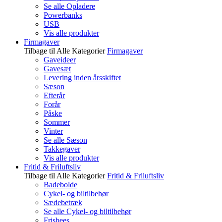
Se alle Opladere
Powerbanks
USB
Vis alle produkter
Firmagaver
Tilbage til Alle Kategorier
Firmagaver
Gaveideer
Gavesæt
Levering inden årsskiftet
Sæson
Efterår
Forår
Påske
Sommer
Vinter
Se alle Sæson
Takkegaver
Vis alle produkter
Fritid & Friluftsliv
Tilbage til Alle Kategorier
Fritid & Friluftsliv
Badebolde
Cykel- og biltilbehør
Sædebetræk
Se alle Cykel- og biltilbehør
Frisbees