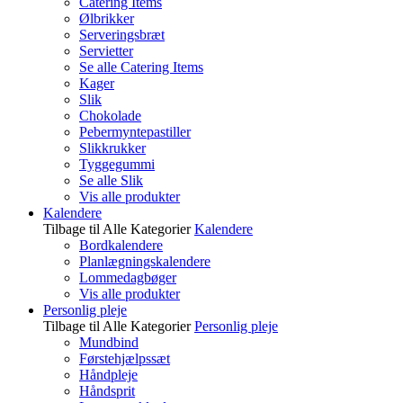
Catering Items
Ølbrikker
Serveringsbræt
Servietter
Se alle Catering Items
Kager
Slik
Chokolade
Pebermyntepastiller
Slikkrukker
Tyggegummi
Se alle Slik
Vis alle produkter
Kalendere
Tilbage til Alle Kategorier
Kalendere
Bordkalendere
Planlægningskalendere
Lommedagbøger
Vis alle produkter
Personlig pleje
Tilbage til Alle Kategorier
Personlig pleje
Mundbind
Førstehjælpssæt
Håndpleje
Håndsprit