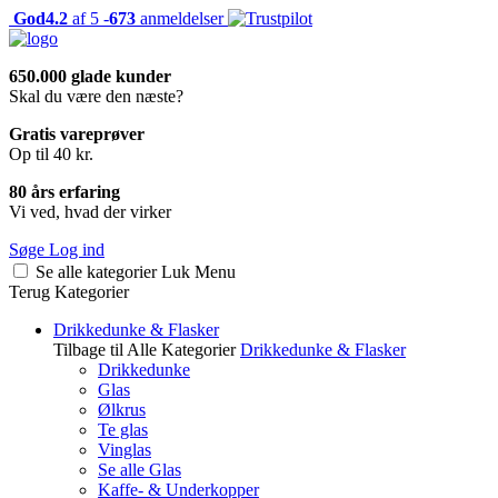
God
4.2
af 5 -
673
anmeldelser
650.000 glade kunder
Skal du være den næste?
Gratis vareprøver
Op til 40 kr.
80 års erfaring
Vi ved, hvad der virker
Søge
Log ind
Se alle kategorier
Luk
Menu
Terug
Kategorier
Drikkedunke & Flasker
Tilbage til Alle Kategorier
Drikkedunke & Flasker
Drikkedunke
Glas
Ølkrus
Te glas
Vinglas
Se alle Glas
Kaffe- & Underkopper