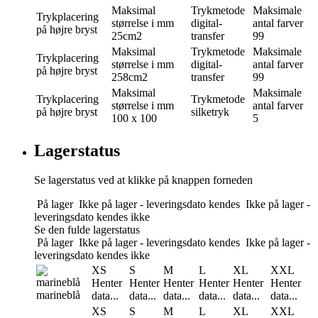
Maksimal
Trykmetode
Maksimale
Trykplacering
størrelse i mm
digital-
antal farver
på højre bryst
25cm2
transfer
99
Maksimal
Trykmetode
Maksimale
Trykplacering
størrelse i mm
digital-
antal farver
på højre bryst
258cm2
transfer
99
Maksimal
Maksimale
Trykplacering
Trykmetode
størrelse i mm
antal farver
på højre bryst
silketryk
100 x 100
5
Lagerstatus
Se lagerstatus ved at klikke på knappen forneden
På lager
Ikke på lager - leveringsdato kendes
Ikke på lager -
leveringsdato kendes ikke
Se den fulde lagerstatus
På lager
Ikke på lager - leveringsdato kendes
Ikke på lager -
leveringsdato kendes ikke
XS
S
M
L
XL
XXL
Henter
Henter
Henter
Henter
Henter
Henter
marineblå
data...
data...
data...
data...
data...
data...
XS
S
M
L
XL
XXL