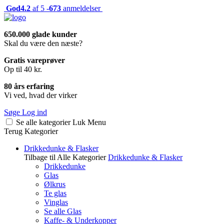
God
4.2
af 5 -
673
anmeldelser
650.000 glade kunder
Skal du være den næste?
Gratis vareprøver
Op til 40 kr.
80 års erfaring
Vi ved, hvad der virker
Søge
Log ind
Se alle kategorier
Luk
Menu
Terug
Kategorier
Drikkedunke & Flasker
Tilbage til Alle Kategorier
Drikkedunke & Flasker
Drikkedunke
Glas
Ølkrus
Te glas
Vinglas
Se alle Glas
Kaffe- & Underkopper