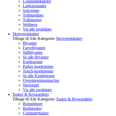
Lommetørklæder
Læbepomader
Solcremer
Toiletartikler
Toilettasker
Wellness
Vis alle produkter
Skriveredskaber
Tilbage til Alle Kategorier
Skriveredskaber
Blyanter
Farveblyanter
Stiftblyanter
Se alle Blyanter
Kuglepenne
Parker kuglepenne
Touch-kuglepenne
Se alle Kuglepenne
Overstregningstuscher
Skrivesæt
Vis alle produkter
Tasker & Rejseartikler
Tilbage til Alle Kategorier
Tasker & Rejseartikler
Bomuldsnet
Bæltetasker
Computertasker