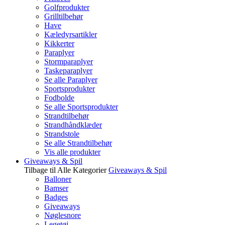
Golfprodukter
Grilltilbehør
Have
Kæledyrsartikler
Kikkerter
Paraplyer
Stormparaplyer
Taskeparaplyer
Se alle Paraplyer
Sportsprodukter
Fodbolde
Se alle Sportsprodukter
Strandtilbehør
Strandhåndklæder
Strandstole
Se alle Strandtilbehør
Vis alle produkter
Giveaways & Spil
Tilbage til Alle Kategorier
Giveaways & Spil
Balloner
Bamser
Badges
Giveaways
Nøglesnore
Legetøj