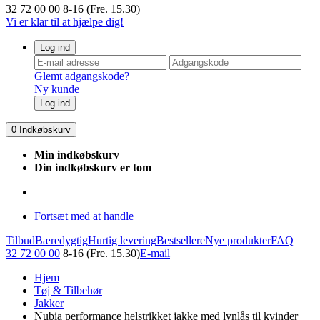
32 72 00 00
8-16 (Fre. 15.30)
Vi er klar til at hjælpe dig!
Log ind
Glemt adgangskode?
Ny kunde
Log ind
0
Indkøbskurv
Min indkøbskurv
Din indkøbskurv er tom
Fortsæt med at handle
Tilbud
Bæredygtig
Hurtig levering
Bestsellere
Nye produkter
FAQ
32 72 00 00
8-16 (Fre. 15.30)
E-mail
Hjem
Tøj & Tilbehør
Jakker
Nubia performance helstrikket jakke med lynlås til kvinder