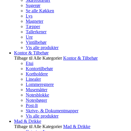
Skærebrætter
Sugerør
Se alle Køkken
Lys
Magneter
Tæpper
Tallerkener
Ure
Vintilbehør
Vis alle produkter
Kontor & Tilbehør
Tilbage til Alle Kategorier
Kontor & Tilbehør
Etui
Kontortilbehør
Kortholdere
Linealer
Lommeregnere
Musemåtter
Notesblokke
Notesbøger
Post-It
Skrive- & Dokumentmapper
Vis alle produkter
Mad & Drikke
Tilbage til Alle Kategorier
Mad & Drikke