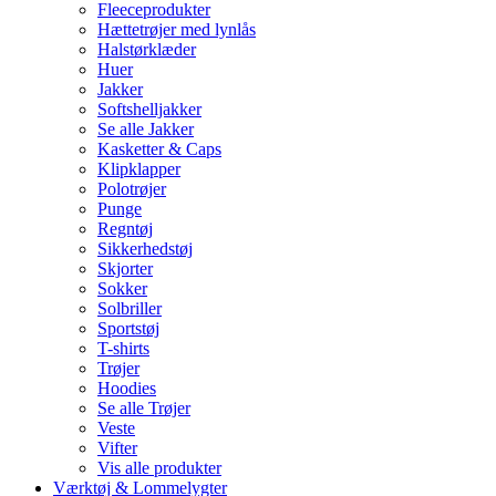
Fleeceprodukter
Hættetrøjer med lynlås
Halstørklæder
Huer
Jakker
Softshelljakker
Se alle Jakker
Kasketter & Caps
Klipklapper
Polotrøjer
Punge
Regntøj
Sikkerhedstøj
Skjorter
Sokker
Solbriller
Sportstøj
T-shirts
Trøjer
Hoodies
Se alle Trøjer
Veste
Vifter
Vis alle produkter
Værktøj & Lommelygter