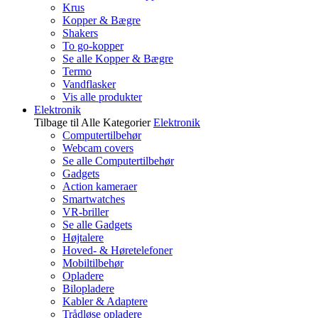
Krus
Kopper & Bægre
Shakers
To go-kopper
Se alle Kopper & Bægre
Termo
Vandflasker
Vis alle produkter
Elektronik
Tilbage til Alle Kategorier
Elektronik
Computertilbehør
Webcam covers
Se alle Computertilbehør
Gadgets
Action kameraer
Smartwatches
VR-briller
Se alle Gadgets
Højtalere
Hoved- & Høretelefoner
Mobiltilbehør
Opladere
Bilopladere
Kabler & Adaptere
Trådløse opladere