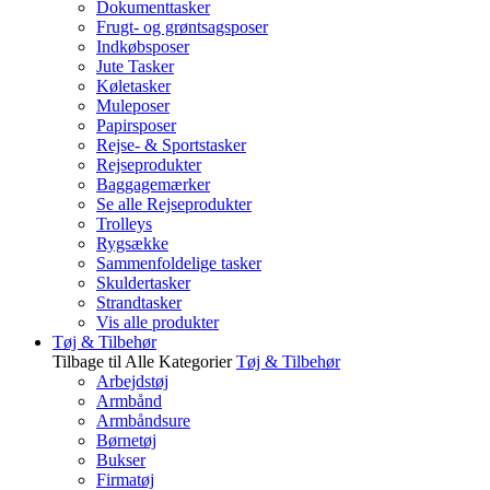
Dokumenttasker
Frugt- og grøntsagsposer
Indkøbsposer
Jute Tasker
Køletasker
Muleposer
Papirsposer
Rejse- & Sportstasker
Rejseprodukter
Baggagemærker
Se alle Rejseprodukter
Trolleys
Rygsække
Sammenfoldelige tasker
Skuldertasker
Strandtasker
Vis alle produkter
Tøj & Tilbehør
Tilbage til Alle Kategorier
Tøj & Tilbehør
Arbejdstøj
Armbånd
Armbåndsure
Børnetøj
Bukser
Firmatøj