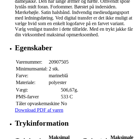
damejakke. Den har lange ærmer og hætte. Omvendt spole
lynlås midt foran. Forlommer. Børstet på indersiden.
Mærkebøjle. Satin halsbånd. Indvendig medieudgangsport
med ledningsføring. Ved digital transfer er det ikke muligt at
vælge hvid som en enkelt logofarve på en farvet variant.
Vælg venligst transfer i dette tilfælde. Med en trykt jakke får
din virksomhed maksimal opmærksomhed.
Egenskaber
Varenummer:
20907505
Minimumsantal:
2 stk.
Farve:
marineblå
Materiale:
polyester
Vægt:
506,67g.
PMS-farver
533 C
Tåler opvaskemaskine
No
Download PDF af varen
Trykinformation
Maksimal
Maksimale