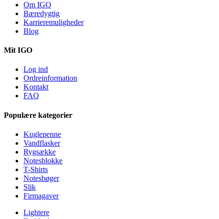
Om IGO
Bæredygtig
Karrieremuligheder
Blog
Mit IGO
Log ind
Ordreinformation
Kontakt
FAQ
Populære kategorier
Kuglepenne
Vandflasker
Rygsække
Notesblokke
T-Shirts
Notesbøger
Slik
Firmagaver
Lightere