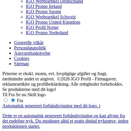
IGO Werbeartikel Deutschland
IGO Promo Ireland
IGO Promo Suomi
IGO Werbeartikel Schweiz
IGO Promo United Kingdom
IGO Profil Norge
IGO Promo Nederland
Generelle vilkår
Persondatapolitik
Ansvarsfraskrivelse
Cookies
Sitemap
Priserne er ekskl. moms, evt. lovpligtige afgifter og fragt,
medmindre andet er angivet. ©2026 IGO Profil - Firmagaver,
reklameartikler og profilbeklædning. Alle rettigheder forbeholdes.
Se produkterne med dit logo!
Til
Fra
Se nu
Skift logo
Fra
Automatisk genereret forhåndsvisning med dit logo.
i
Dette er en automatisk genereret forhåndsvisning og kan afvige fra
det endelige tryk. Du modtager altid et gratis digital trykprøve, inden
produktionen starter.