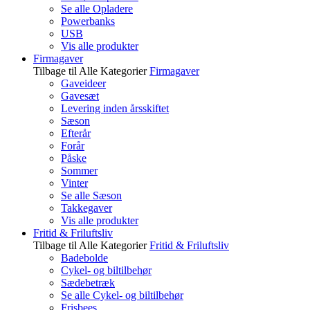
Se alle Opladere
Powerbanks
USB
Vis alle produkter
Firmagaver
Tilbage til Alle Kategorier
Firmagaver
Gaveideer
Gavesæt
Levering inden årsskiftet
Sæson
Efterår
Forår
Påske
Sommer
Vinter
Se alle Sæson
Takkegaver
Vis alle produkter
Fritid & Friluftsliv
Tilbage til Alle Kategorier
Fritid & Friluftsliv
Badebolde
Cykel- og biltilbehør
Sædebetræk
Se alle Cykel- og biltilbehør
Frisbees