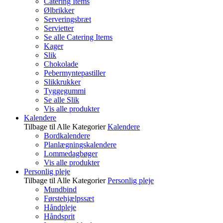
Catering Items
Ølbrikker
Serveringsbræt
Servietter
Se alle Catering Items
Kager
Slik
Chokolade
Pebermyntepastiller
Slikkrukker
Tyggegummi
Se alle Slik
Vis alle produkter
Kalendere
Tilbage til Alle Kategorier
Kalendere
Bordkalendere
Planlægningskalendere
Lommedagbøger
Vis alle produkter
Personlig pleje
Tilbage til Alle Kategorier
Personlig pleje
Mundbind
Førstehjælpssæt
Håndpleje
Håndsprit