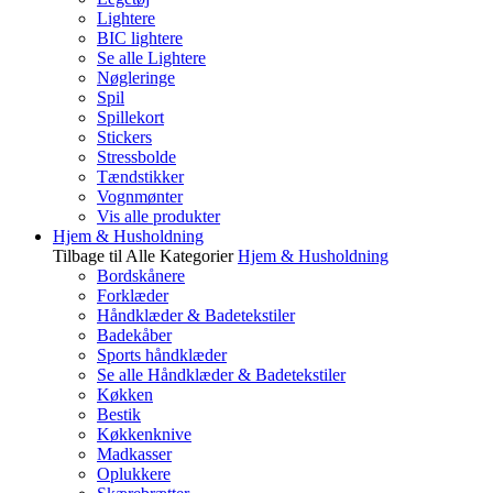
Lightere
BIC lightere
Se alle Lightere
Nøgleringe
Spil
Spillekort
Stickers
Stressbolde
Tændstikker
Vognmønter
Vis alle produkter
Hjem & Husholdning
Tilbage til Alle Kategorier
Hjem & Husholdning
Bordskånere
Forklæder
Håndklæder & Badetekstiler
Badekåber
Sports håndklæder
Se alle Håndklæder & Badetekstiler
Køkken
Bestik
Køkkenknive
Madkasser
Oplukkere