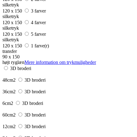
silketryk
120 x 150
3 farver
silketryk
120 x 150
4 farver
silketryk
120 x 150
5 farver
silketryk
120 x 150
1 farve(r)
transfer
90 x 150
højt ryglæn
Mere information om trykmuligheder
3D broderi
48cm2
3D broderi
36cm2
3D broderi
6cm2
3D broderi
60cm2
3D broderi
12cm2
3D broderi