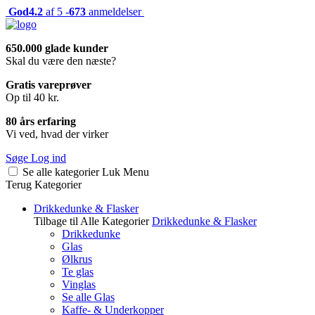
God
4.2
af 5 -
673
anmeldelser
650.000 glade kunder
Skal du være den næste?
Gratis vareprøver
Op til 40 kr.
80 års erfaring
Vi ved, hvad der virker
Søge
Log ind
Se alle kategorier
Luk
Menu
Terug
Kategorier
Drikkedunke & Flasker
Tilbage til Alle Kategorier
Drikkedunke & Flasker
Drikkedunke
Glas
Ølkrus
Te glas
Vinglas
Se alle Glas
Kaffe- & Underkopper