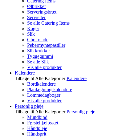
Catering Items
Ølbrikker
Serveringsbræt
Servietter
Se alle Catering Items
Kager
Slik
Chokolade
Pebermyntepastiller
Slikkrukker
Tyggegummi
Se alle Slik
Vis alle produkter
Kalendere
Tilbage til Alle Kategorier
Kalendere
Bordkalendere
Planlægningskalendere
Lommedagbøger
Vis alle produkter
Personlig pleje
Tilbage til Alle Kategorier
Personlig pleje
Mundbind
Førstehjælpssæt
Håndpleje
Håndsprit