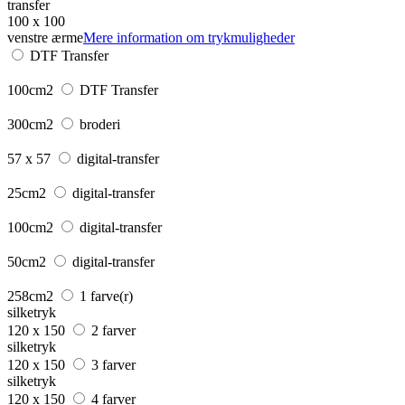
transfer
100 x 100
venstre ærme
Mere information om trykmuligheder
DTF Transfer
100cm2
DTF Transfer
300cm2
broderi
57 x 57
digital-transfer
25cm2
digital-transfer
100cm2
digital-transfer
50cm2
digital-transfer
258cm2
1 farve(r)
silketryk
120 x 150
2 farver
silketryk
120 x 150
3 farver
silketryk
120 x 150
4 farver