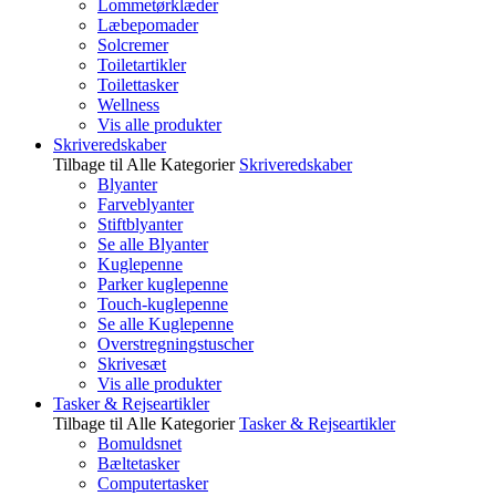
Lommetørklæder
Læbepomader
Solcremer
Toiletartikler
Toilettasker
Wellness
Vis alle produkter
Skriveredskaber
Tilbage til Alle Kategorier
Skriveredskaber
Blyanter
Farveblyanter
Stiftblyanter
Se alle Blyanter
Kuglepenne
Parker kuglepenne
Touch-kuglepenne
Se alle Kuglepenne
Overstregningstuscher
Skrivesæt
Vis alle produkter
Tasker & Rejseartikler
Tilbage til Alle Kategorier
Tasker & Rejseartikler
Bomuldsnet
Bæltetasker
Computertasker