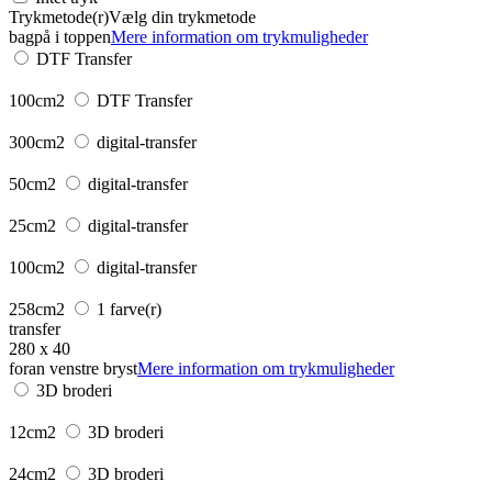
Trykmetode(r)
Vælg din trykmetode
bagpå i toppen
Mere information om trykmuligheder
DTF Transfer
100cm2
DTF Transfer
300cm2
digital-transfer
50cm2
digital-transfer
25cm2
digital-transfer
100cm2
digital-transfer
258cm2
1 farve(r)
transfer
280 x 40
foran venstre bryst
Mere information om trykmuligheder
3D broderi
12cm2
3D broderi
24cm2
3D broderi