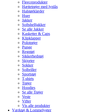
Fleeceprodukter
Hættetrøjer med lynlås
Halstørklæder
Huer
Jakker
Softshelljakker
Se alle Jakker
Kasketter & Caps
Klipklapper
Polotrøjer
Punge
Regntøj
Sikkerhedstøj
Skjorter
Sokker
Solbriller
Sportstøj
T-shirts
Trøjer
Hoodies
Se alle Trøjer
Veste
Vifter
Vis alle produkter
Værktøj & Lommelygter