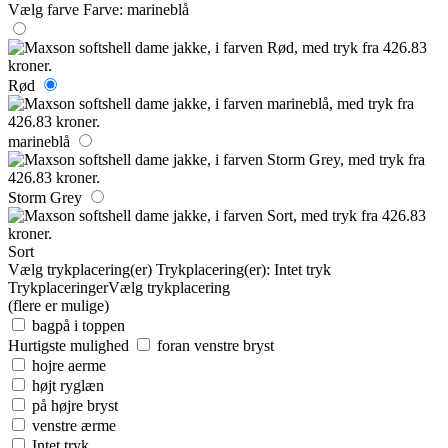
Vælg farve
Farve:
marineblå
Rød
marineblå
Storm Grey
Sort
Vælg trykplacering(er)
Trykplacering(er):
Intet tryk
Trykplaceringer
Vælg trykplacering
(flere er mulige)
bagpå i toppen
Hurtigste mulighed
foran venstre bryst
hojre aerme
højt ryglæn
på højre bryst
venstre ærme
Intet tryk