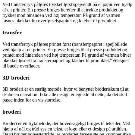
Ved transfertryk påføres trykket først spejvendt på et papir ved hjælp
af en printer. En presse bruges herefter til at trykke produktet og
trykket mod hinanden ved høj temperatur. På grund af varmen
løsnes blækket fra overførselspapiret og klæber til produktet.
transfer
Ved transfertryk påføres printet først (transfer)papiret i spejlbillede
ved hjælp af en printer. En presse bruges til at presse produktet og
printet mod hinanden ved høj temperatur. På grund af varmen bliver
blækket løsnet fra transferpapiret og klæber til produktet."Velegnet
til buede overflader.
3D broderi
3D broderi er en særlig metode, hvor vi benytter broderiskum til at
skabe en elevation. Ikke alle design er egnede til dette, da det skal
passe inden for en vis størrelse.
broderi
Broderi er en trykmetode, der hovedsageligt bruges til tekstiler. Ved
hjælp af nål og tråd sys en tekst, et logo eller et design på artiklen.
Da vi bruger polyestertråde, er broderiet farveægte og krymper ikke.