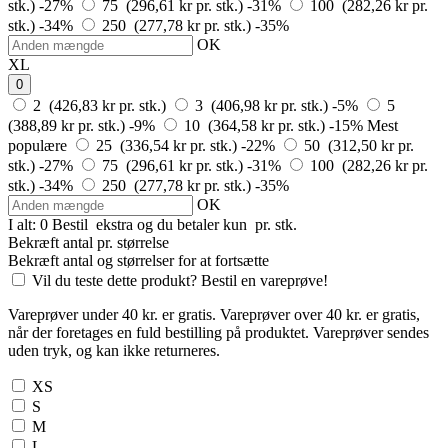
stk.)
-27%
75 (296,61 kr pr. stk.)
-31%
100 (282,26 kr pr.
stk.)
-34%
250 (277,78 kr pr. stk.)
-35%
OK
XL
0
2 (426,83 kr pr. stk.)
3 (406,98 kr pr. stk.)
-5%
5
(388,89 kr pr. stk.)
-9%
10 (364,58 kr pr. stk.)
-15%
Mest
populære
25 (336,54 kr pr. stk.)
-22%
50 (312,50 kr pr.
stk.)
-27%
75 (296,61 kr pr. stk.)
-31%
100 (282,26 kr pr.
stk.)
-34%
250 (277,78 kr pr. stk.)
-35%
OK
I alt:
0
Bestil
ekstra og du betaler kun
pr. stk.
Bekræft antal pr. størrelse
Bekræft antal og størrelser for at fortsætte
Vil du teste dette produkt? Bestil en vareprøve!
Vareprøver under 40 kr. er gratis. Vareprøver over 40 kr. er gratis,
når der foretages en fuld bestilling på produktet. Vareprøver sendes
uden tryk, og kan ikke returneres.
XS
S
M
L