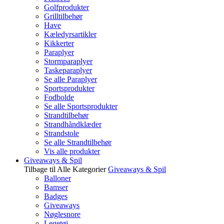
Golfprodukter
Grilltilbehør
Have
Kæledyrsartikler
Kikkerter
Paraplyer
Stormparaplyer
Taskeparaplyer
Se alle Paraplyer
Sportsprodukter
Fodbolde
Se alle Sportsprodukter
Strandtilbehør
Strandhåndklæder
Strandstole
Se alle Strandtilbehør
Vis alle produkter
Giveaways & Spil
Tilbage til Alle Kategorier
Giveaways & Spil
Balloner
Bamser
Badges
Giveaways
Nøglesnore
Legetøj