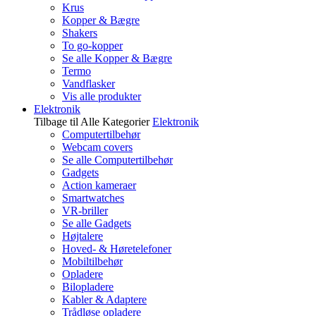
Krus
Kopper & Bægre
Shakers
To go-kopper
Se alle Kopper & Bægre
Termo
Vandflasker
Vis alle produkter
Elektronik
Tilbage til Alle Kategorier
Elektronik
Computertilbehør
Webcam covers
Se alle Computertilbehør
Gadgets
Action kameraer
Smartwatches
VR-briller
Se alle Gadgets
Højtalere
Hoved- & Høretelefoner
Mobiltilbehør
Opladere
Bilopladere
Kabler & Adaptere
Trådløse opladere