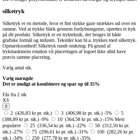
silketryk
Silketryk er en metode, hvor et fint stykke gaze strækkes ud over en
ramme. Ved at trykke blæk gennem fordybningerne, oprettes et tryk
på dit produkt. Silketryk er en trykteknik, der bruges til både
grafiske formål og industri. Tekstiler kan bl.a. trykkes med silketryk.
Opmærksomhed! Silketryk rundt omkring: På grund af
trykmaskinens rotation vil placeringen af logoet ikke altid have
præcis samme placering.
Vælg antal
stk.
Vælg mængde
Det er muligt at kombinere og
spar op til 35%
Fås fra 2 stk
XS
0
2 (426,83 kr pr. stk.)
3 (406,98 kr pr. stk.)
-5%
5
(388,89 kr pr. stk.)
-9%
10 (364,58 kr pr. stk.)
-15%
Mest
populære
25 (336,54 kr pr. stk.)
-22%
50 (312,50 kr pr.
stk.)
-27%
75 (296,61 kr pr. stk.)
-31%
100 (282,26 kr pr.
stk.)
-34%
250 (277,78 kr pr. stk.)
-35%