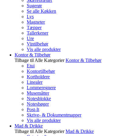
Skærebrætter
Sugerør
Se alle Køkken
Lys
Magneter
Tæpper
Tallerkener
Ure
Vintilbehør
Vis alle produkter
Kontor & Tilbehør
Tilbage til Alle Kategorier
Kontor & Tilbehør
Etui
Kontortilbehør
Kortholdere
Linealer
Lommeregnere
Musemåtter
Notesblokke
Notesbøger
Post-It
Skrive- & Dokumentmapper
Vis alle produkter
Mad & Drikke
Tilbage til Alle Kategorier
Mad & Drikke