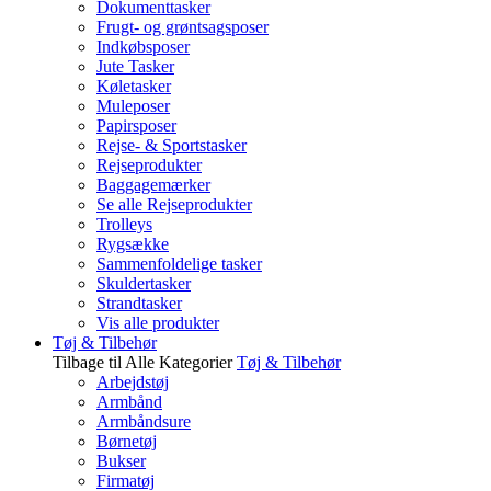
Dokumenttasker
Frugt- og grøntsagsposer
Indkøbsposer
Jute Tasker
Køletasker
Muleposer
Papirsposer
Rejse- & Sportstasker
Rejseprodukter
Baggagemærker
Se alle Rejseprodukter
Trolleys
Rygsække
Sammenfoldelige tasker
Skuldertasker
Strandtasker
Vis alle produkter
Tøj & Tilbehør
Tilbage til Alle Kategorier
Tøj & Tilbehør
Arbejdstøj
Armbånd
Armbåndsure
Børnetøj
Bukser
Firmatøj