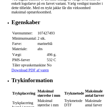
enkelt logofarve på en farvet variant. Vælg venligst transfer i
dette tilfælde. Med en trykt jakke får din virksomhed
maksimal opmærksomhed.
Egenskaber
Varenummer:
107427493
Minimumsantal:
2 stk.
Farve:
marineblå
Materiale:
abs
Vægt:
496 g.
PMS-farver
532 C
Tåler opvaskemaskine
No
Download PDF af varen
Trykinformation
Maksimal
Maksimale
Trykplacering
Trykmetode
størrelse i mm
antal farver
Maksimal
Trykmetode
Maksimale
Trykplacering
størrelse i mm
DTF
antal farver