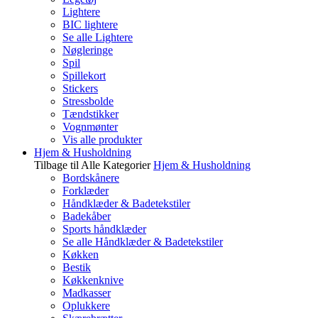
Lightere
BIC lightere
Se alle Lightere
Nøgleringe
Spil
Spillekort
Stickers
Stressbolde
Tændstikker
Vognmønter
Vis alle produkter
Hjem & Husholdning
Tilbage til Alle Kategorier
Hjem & Husholdning
Bordskånere
Forklæder
Håndklæder & Badetekstiler
Badekåber
Sports håndklæder
Se alle Håndklæder & Badetekstiler
Køkken
Bestik
Køkkenknive
Madkasser
Oplukkere