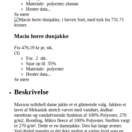
Materiale: polyester, elastan
Henter data...
Se mere
Macin herre dunjakke
Fra
476,19 kr
pr. stk.
(3)
Fra: 2 stk.
Spar op til 35%
Materiale: polyester
Henter data...
Se mere
Beskrivelse
Maxson softshell dame jakke er et glimrende valg. Jakken er
lavet af Mekanisk stretch vævet med vandtæt, åndbar
membran og vandafvisende funktion af 100% Polyester, 270
g/m2, Bonding, Mikro fleece af 100% Polyester. Stoffets vægt
er 270 g/m². Dette er en damejakke. Den har lange ærmer.
Ved digital transfer er det ikke muligt at vælge hvid som en