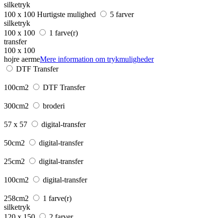
silketryk
100 x 100
Hurtigste mulighed
5 farver
silketryk
100 x 100
1 farve(r)
transfer
100 x 100
hojre aerme
Mere information om trykmuligheder
DTF Transfer
100cm2
DTF Transfer
300cm2
broderi
57 x 57
digital-transfer
50cm2
digital-transfer
25cm2
digital-transfer
100cm2
digital-transfer
258cm2
1 farve(r)
silketryk
120 x 150
2 farver