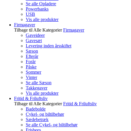
Se alle Opladere
Powerbanks
USB
Vis alle produkter
Firmagaver
Tilbage til Alle Kategorier
Firmagaver
Gaveideer
Gavesæt
Levering inden årsskiftet
Sæson
Efterår
Forår
Påske
Sommer
Vinter
Se alle Sæson
Takkegaver
Vis alle produkter
Fritid & Friluftsliv
Tilbage til Alle Kategorier
Fritid & Friluftsliv
Badebolde
Cykel- og biltilbehør
Sædebetræk
Se alle Cykel- og biltilbehør
Frisbees