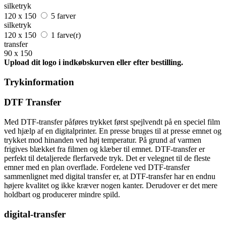
silketryk
120 x 150
5 farver
silketryk
120 x 150
1 farve(r)
transfer
90 x 150
Upload dit logo i indkøbskurven eller efter bestilling.
Trykinformation
DTF Transfer
Med DTF-transfer påføres trykket først spejlvendt på en speciel film
ved hjælp af en digitalprinter. En presse bruges til at presse emnet og
trykket mod hinanden ved høj temperatur. På grund af varmen
frigives blækket fra filmen og klæber til emnet. DTF-transfer er
perfekt til detaljerede flerfarvede tryk. Det er velegnet til de fleste
emner med en plan overflade. Fordelene ved DTF-transfer
sammenlignet med digital transfer er, at DTF-transfer har en endnu
højere kvalitet og ikke kræver nogen kanter. Derudover er det mere
holdbart og producerer mindre spild.
digital-transfer