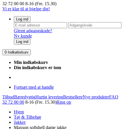
32 72 00 00
8-16 (Fre. 15.30)
Vi er klar til at hjælpe dig!
Log ind
Glemt adgangskode?
Ny kunde
Log ind
0
Indkøbskurv
Min indkøbskurv
Din indkøbskurv er tom
Fortsæt med at handle
Tilbud
Bæredygtig
Hurtig levering
Bestsellere
Nye produkter
FAQ
32 72 00 00
8-16 (Fre. 15.30)
Ring op
Hjem
Tøj & Tilbehør
Jakker
Maxson softshell dame jakke