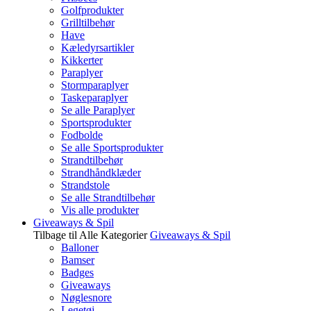
Golfprodukter
Grilltilbehør
Have
Kæledyrsartikler
Kikkerter
Paraplyer
Stormparaplyer
Taskeparaplyer
Se alle Paraplyer
Sportsprodukter
Fodbolde
Se alle Sportsprodukter
Strandtilbehør
Strandhåndklæder
Strandstole
Se alle Strandtilbehør
Vis alle produkter
Giveaways & Spil
Tilbage til Alle Kategorier
Giveaways & Spil
Balloner
Bamser
Badges
Giveaways
Nøglesnore
Legetøj