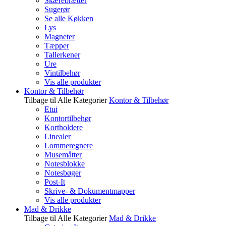
Skærebrætter
Sugerør
Se alle Køkken
Lys
Magneter
Tæpper
Tallerkener
Ure
Vintilbehør
Vis alle produkter
Kontor & Tilbehør
Tilbage til Alle Kategorier
Kontor & Tilbehør
Etui
Kontortilbehør
Kortholdere
Linealer
Lommeregnere
Musemåtter
Notesblokke
Notesbøger
Post-It
Skrive- & Dokumentmapper
Vis alle produkter
Mad & Drikke
Tilbage til Alle Kategorier
Mad & Drikke