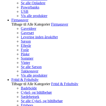
Se alle Opladere
Powerbanks
USB
Vis alle produkter
Firmagaver
Tilbage til Alle Kategorier
Firmagaver
Gaveideer
Gavesæt
Levering inden årsskiftet
Sæson
Efterår
Forår
Påske
Sommer
Vinter
Se alle Sæson
Takkegaver
Vis alle produkter
Fritid & Friluftsliv
Tilbage til Alle Kategorier
Fritid & Friluftsliv
Badebolde
Cykel- og biltilbehør
Sædebetræk
Se alle Cykel- og biltilbehør
Frisbees