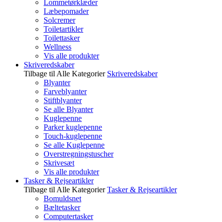
Lommetørklæder
Læbepomader
Solcremer
Toiletartikler
Toilettasker
Wellness
Vis alle produkter
Skriveredskaber
Tilbage til Alle Kategorier
Skriveredskaber
Blyanter
Farveblyanter
Stiftblyanter
Se alle Blyanter
Kuglepenne
Parker kuglepenne
Touch-kuglepenne
Se alle Kuglepenne
Overstregningstuscher
Skrivesæt
Vis alle produkter
Tasker & Rejseartikler
Tilbage til Alle Kategorier
Tasker & Rejseartikler
Bomuldsnet
Bæltetasker
Computertasker