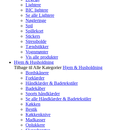
Lightere
BIC lightere
Se alle Lightere
Nøgleringe
Spil
Spillekort
Stickers
Stressbolde
Tændstikker
Vognmønter
Vis alle produkter
Hjem & Husholdning
Tilbage til Alle Kategorier
Hjem & Husholdning
Bordskånere
Forklæder
Håndklæder & Badetekstiler
Badekåber
Sports håndklæder
Se alle Håndklæder & Badetekstiler
Køkken
Bestik
Køkkenknive
Madkasser
Oplukkere