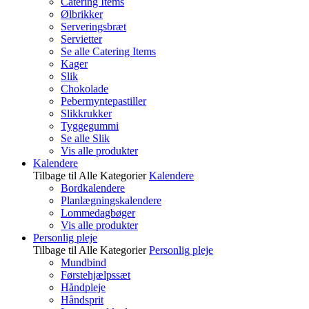
Catering Items
Ølbrikker
Serveringsbræt
Servietter
Se alle Catering Items
Kager
Slik
Chokolade
Pebermyntepastiller
Slikkrukker
Tyggegummi
Se alle Slik
Vis alle produkter
Kalendere
Tilbage til Alle Kategorier
Kalendere
Bordkalendere
Planlægningskalendere
Lommedagbøger
Vis alle produkter
Personlig pleje
Tilbage til Alle Kategorier
Personlig pleje
Mundbind
Førstehjælpssæt
Håndpleje
Håndsprit