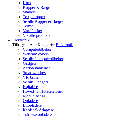
Krus
Kopper & Bægre
Shakers
To go-kopper
Se alle Kopper & Bægre
Termo
Vandflasker
Vis alle produkter
Elektronik
Tilbage til Alle Kategorier
Elektronik
Computertilbehør
Webcam covers
Se alle Computertilbehør
Gadgets
Action kameraer
Smartwatches
VR-briller
Se alle Gadgets
Højtalere
Hoved- & Høretelefoner
Mobiltilbehør
Opladere
Bilopladere
Kabler & Adaptere
Trådløse opladere