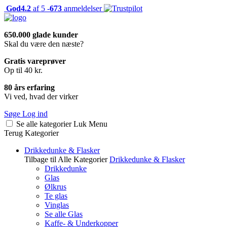
God
4.2
af 5 -
673
anmeldelser
650.000 glade kunder
Skal du være den næste?
Gratis vareprøver
Op til 40 kr.
80 års erfaring
Vi ved, hvad der virker
Søge
Log ind
Se alle kategorier
Luk
Menu
Terug
Kategorier
Drikkedunke & Flasker
Tilbage til Alle Kategorier
Drikkedunke & Flasker
Drikkedunke
Glas
Ølkrus
Te glas
Vinglas
Se alle Glas
Kaffe- & Underkopper