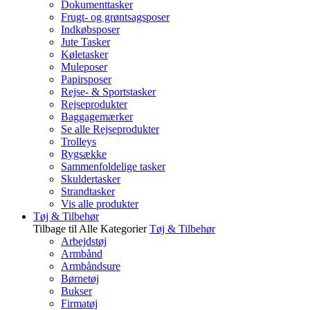
Dokumenttasker
Frugt- og grøntsagsposer
Indkøbsposer
Jute Tasker
Køletasker
Muleposer
Papirsposer
Rejse- & Sportstasker
Rejseprodukter
Baggagemærker
Se alle Rejseprodukter
Trolleys
Rygsække
Sammenfoldelige tasker
Skuldertasker
Strandtasker
Vis alle produkter
Tøj & Tilbehør
Tilbage til Alle Kategorier
Tøj & Tilbehør
Arbejdstøj
Armbånd
Armbåndsure
Børnetøj
Bukser
Firmatøj