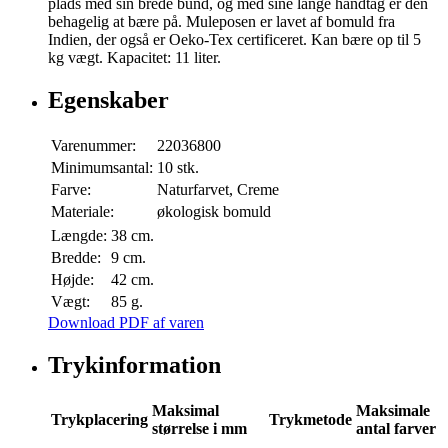
plads med sin brede bund, og med sine lange håndtag er den
behagelig at bære på. Muleposen er lavet af bomuld fra
Indien, der også er Oeko-Tex certificeret. Kan bære op til 5
kg vægt. Kapacitet: 11 liter.
Egenskaber
Varenummer:
22036800
Minimumsantal:
10 stk.
Farve:
Naturfarvet, Creme
Materiale:
økologisk bomuld
Længde:
38 cm.
Bredde:
9 cm.
Højde:
42 cm.
Vægt:
85 g.
Download PDF af varen
Trykinformation
Maksimal
Maksimale
Trykplacering
Trykmetode
størrelse i mm
antal farver