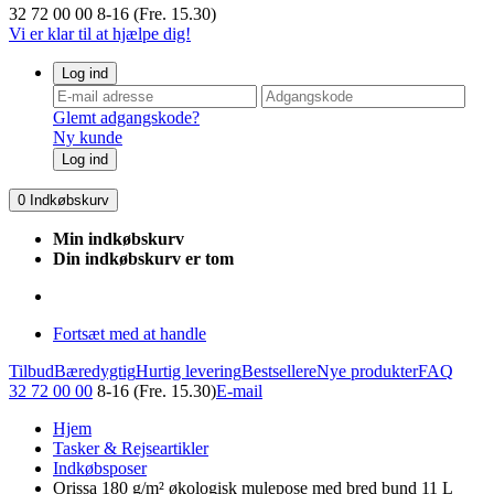
32 72 00 00
8-16 (Fre. 15.30)
Vi er klar til at hjælpe dig!
Log ind
Glemt adgangskode?
Ny kunde
Log ind
0
Indkøbskurv
Min indkøbskurv
Din indkøbskurv er tom
Fortsæt med at handle
Tilbud
Bæredygtig
Hurtig levering
Bestsellere
Nye produkter
FAQ
32 72 00 00
8-16 (Fre. 15.30)
E-mail
Hjem
Tasker & Rejseartikler
Indkøbsposer
Orissa 180 g/m² økologisk mulepose med bred bund 11 L