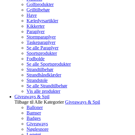
Golfprodukter
Grilltilbehør
Have
Kæledyrsartikler
Kikkerter
Paraplyer
Stormparaplyer
Taskeparaplyer
Se alle Paraplyer
Sportsprodukter
Fodbolde
Se alle Sportsprodukter
Strandtilbehør
Strandhåndklæder
Strandstole
Se alle Strandtilbehør
Vis alle produkter
Giveaways & Spil
Tilbage til Alle Kategorier
Giveaways & Spil
Balloner
Bamser
Badges
Giveaways
Nøglesnore
Legetøj