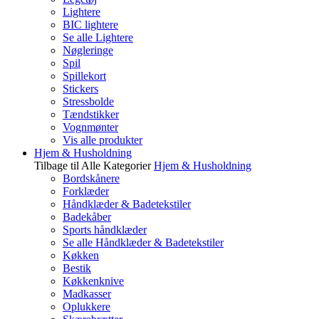
Lightere
BIC lightere
Se alle Lightere
Nøgleringe
Spil
Spillekort
Stickers
Stressbolde
Tændstikker
Vognmønter
Vis alle produkter
Hjem & Husholdning
Tilbage til Alle Kategorier
Hjem & Husholdning
Bordskånere
Forklæder
Håndklæder & Badetekstiler
Badekåber
Sports håndklæder
Se alle Håndklæder & Badetekstiler
Køkken
Bestik
Køkkenknive
Madkasser
Oplukkere