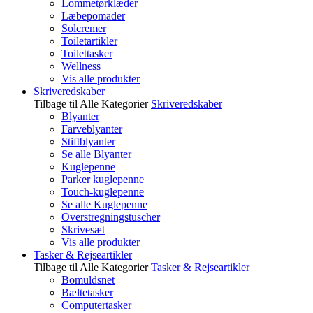
Lommetørklæder
Læbepomader
Solcremer
Toiletartikler
Toilettasker
Wellness
Vis alle produkter
Skriveredskaber
Tilbage til Alle Kategorier
Skriveredskaber
Blyanter
Farveblyanter
Stiftblyanter
Se alle Blyanter
Kuglepenne
Parker kuglepenne
Touch-kuglepenne
Se alle Kuglepenne
Overstregningstuscher
Skrivesæt
Vis alle produkter
Tasker & Rejseartikler
Tilbage til Alle Kategorier
Tasker & Rejseartikler
Bomuldsnet
Bæltetasker
Computertasker