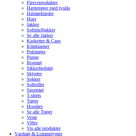
Fleeceprodukter
Hættetrøjer med lynlås
Halstørklæder
Huer
Jakker
Softshelljakker
Se alle Jakker
Kasketter & Caps
Klipklapper
Polotrøjer
Punge
Regntøj
Sikkerhedstøj
Skjorter
Sokker
Solbriller
Sportstøj
T-shirts
Trøjer
Hoodies
Se alle Trøjer
Veste
Vifter
Vis alle produkter
Værktøj & Lommelygter