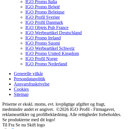
IGO Promo Italia
IGO Promo België
IGO Promo Belgique
IGO Profil Sverige
IGO Profil Danmark
IGO Objets Pub France
IGO Werbeartikel Deutschland
IGO Promo Ireland
IGO Promo Suomi
IGO Werbeartikel Schweiz
IGO Promo United Kingdom
IGO Profil Norge
IGO Promo Nederland
Generelle vilkår
Persondatapolitik
Ansvarsfraskrivelse
Cookies
Sitemap
Priserne er ekskl. moms, evt. lovpligtige afgifter og fragt,
medmindre andet er angivet. ©2026 IGO Profil - Firmagaver,
reklameartikler og profilbeklædning. Alle rettigheder forbeholdes.
Se produkterne med dit logo!
Til
Fra
Se nu
Skift logo