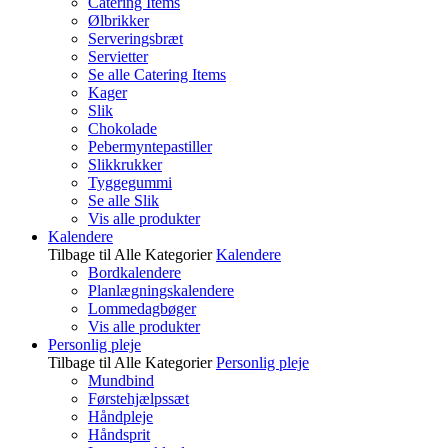
Catering Items
Ølbrikker
Serveringsbræt
Servietter
Se alle Catering Items
Kager
Slik
Chokolade
Pebermyntepastiller
Slikkrukker
Tyggegummi
Se alle Slik
Vis alle produkter
Kalendere
Tilbage til Alle Kategorier
Kalendere
Bordkalendere
Planlægningskalendere
Lommedagbøger
Vis alle produkter
Personlig pleje
Tilbage til Alle Kategorier
Personlig pleje
Mundbind
Førstehjælpssæt
Håndpleje
Håndsprit