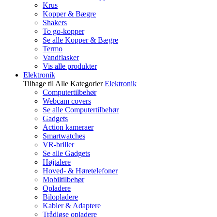
Krus
Kopper & Bægre
Shakers
To go-kopper
Se alle Kopper & Bægre
Termo
Vandflasker
Vis alle produkter
Elektronik
Tilbage til Alle Kategorier
Elektronik
Computertilbehør
Webcam covers
Se alle Computertilbehør
Gadgets
Action kameraer
Smartwatches
VR-briller
Se alle Gadgets
Højtalere
Hoved- & Høretelefoner
Mobiltilbehør
Opladere
Bilopladere
Kabler & Adaptere
Trådløse opladere