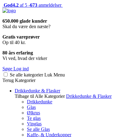
God
4.2
af 5 -
673
anmeldelser
650.000 glade kunder
Skal du være den næste?
Gratis vareprøver
Op til 40 kr.
80 års erfaring
Vi ved, hvad der virker
Søge
Log ind
Se alle kategorier
Luk
Menu
Terug
Kategorier
Drikkedunke & Flasker
Tilbage til Alle Kategorier
Drikkedunke & Flasker
Drikkedunke
Glas
Ølkrus
Te glas
Vinglas
Se alle Glas
Kaffe- & Underkopper