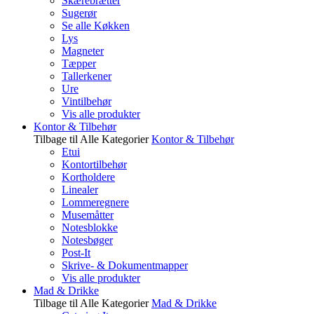
Skærebrætter
Sugerør
Se alle Køkken
Lys
Magneter
Tæpper
Tallerkener
Ure
Vintilbehør
Vis alle produkter
Kontor & Tilbehør
Tilbage til Alle Kategorier
Kontor & Tilbehør
Etui
Kontortilbehør
Kortholdere
Linealer
Lommeregnere
Musemåtter
Notesblokke
Notesbøger
Post-It
Skrive- & Dokumentmapper
Vis alle produkter
Mad & Drikke
Tilbage til Alle Kategorier
Mad & Drikke