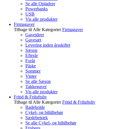
Se alle Opladere
Powerbanks
USB
Vis alle produkter
Firmagaver
Tilbage til Alle Kategorier
Firmagaver
Gaveideer
Gavesæt
Levering inden årsskiftet
Sæson
Efterår
Forår
Påske
Sommer
Vinter
Se alle Sæson
Takkegaver
Vis alle produkter
Fritid & Friluftsliv
Tilbage til Alle Kategorier
Fritid & Friluftsliv
Badebolde
Cykel- og biltilbehør
Sædebetræk
Se alle Cykel- og biltilbehør
Frisbees