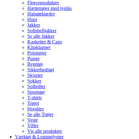
Fleeceprodukter
Hættetrøjer med lynlås
Halstørklæder
Huer
Jakker
Softshelljakker
Se alle Jakker
Kasketter & Caps
Klipklapper
Polotrøjer
Punge
Regntøj
Sikkerhedstøj
Skjorter
Sokker
Solbriller
Sportstøj
T-shirts
Trøjer
Hoodies
Se alle Trøjer
Veste
Vifter
Vis alle produkter
Værktøj & Lommelygter