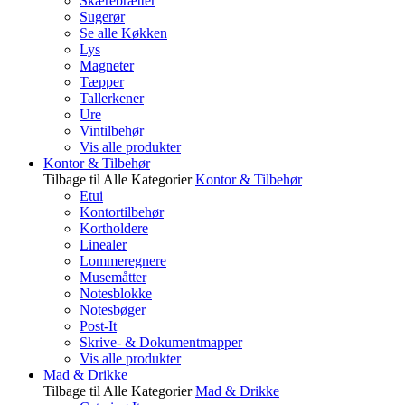
Skærebrætter
Sugerør
Se alle Køkken
Lys
Magneter
Tæpper
Tallerkener
Ure
Vintilbehør
Vis alle produkter
Kontor & Tilbehør
Tilbage til Alle Kategorier
Kontor & Tilbehør
Etui
Kontortilbehør
Kortholdere
Linealer
Lommeregnere
Musemåtter
Notesblokke
Notesbøger
Post-It
Skrive- & Dokumentmapper
Vis alle produkter
Mad & Drikke
Tilbage til Alle Kategorier
Mad & Drikke