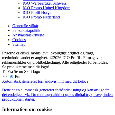
IGO Werbeartikel Schweiz
IGO Promo United Kingdom
IGO Profil Norge
IGO Promo Nederland
Generelle vilkår
Persondatapolitik
Ansvarsfraskrivelse
Cookies
Sitemap
Priserne er ekskl. moms, evt. lovpligtige afgifter og fragt,
medmindre andet er angivet. ©2026 IGO Profil - Firmagaver,
reklameartikler og profilbeklædning. Alle rettigheder forbeholdes.
Se produkterne med dit logo!
Til
Fra
Se nu
Skift logo
Fra
Automatisk genereret forhåndsvisning med dit logo.
i
Dette er en automatisk genereret forhåndsvisning og kan afvige fra
det endelige tryk. Du modtager altid et gratis digital trykprøve, inden
produktionen starter.
Information om cookies