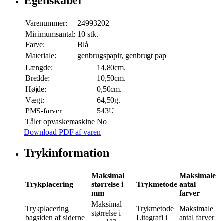
Egenskaber
Varenummer:
24993202
Minimumsantal:
10 stk.
Farve:
Blå
Materiale:
genbrugspapir, genbrugt pap
Længde:
14,80cm.
Bredde:
10,50cm.
Højde:
0,50cm.
Vægt:
64,50g.
PMS-farver
543U
Tåler opvaskemaskine
No
Download PDF af varen
Trykinformation
Maksimal
Maksimale
Trykplacering
størrelse i
Trykmetode
antal
mm
farver
Maksimal
Trykplacering
Trykmetode
Maksimale
størrelse i
bagsiden af siderne
Litografi i
antal farver