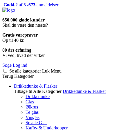
God
4.2
af 5 -
673
anmeldelser
650.000 glade kunder
Skal du være den næste?
Gratis vareprøver
Op til 40 kr.
80 års erfaring
Vi ved, hvad der virker
Søge
Log ind
Se alle kategorier
Luk
Menu
Terug
Kategorier
Drikkedunke & Flasker
Tilbage til Alle Kategorier
Drikkedunke & Flasker
Drikkedunke
Glas
Ølkrus
Te glas
Vinglas
Se alle Glas
Kaffe- & Underkopper