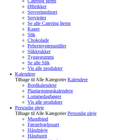
Catering Items
Ølbrikker
Serveringsbræt
Servietter
Se alle Catering Items
Kager
Slik
Chokolade
Pebermyntepastiller
Slikkrukker
Tyggegummi
Se alle Slik
Vis alle produkter
Kalendere
Tilbage til Alle Kategorier
Kalendere
Bordkalendere
Planlægningskalendere
Lommedagbøger
Vis alle produkter
Personlig pleje
Tilbage til Alle Kategorier
Personlig pleje
Mundbind
Førstehjælpssæt
Håndpleje
Håndsprit