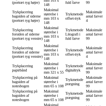
mm
103 x
(portræt ryg højre)
fuld farve
99
148
Maksimal
Trykplacering
Maksimale
størrelse i
Trykmetode
bagsiden af siderne
antal farver
mm
103 x
offset-tryk
(portræt ryg højre)
4
148
Maksimal
Trykplacering
Trykmetode
Maksimale
størrelse i
forsiden af siderne
Litografi i
antal farver
mm
103 x
(portræt ryg venstre)
fuld farve
99
148
Maksimal
Trykplacering
Maksimale
størrelse i
Trykmetode
forsiden af siderne
antal farver
mm
103 x
offset-tryk
(portræt ryg venstre)
4
148
Maksimal
Maksimale
Trykplacering
Trykmetode
størrelse i
antal farver
papirbånd
digitaltryk
mm
321 x 55
99
Trykplacering
på
Maksimal
Maksimale
Trykmetode
bagsiden af ​​
størrelse i
antal farver
prægning
notesbogen
mm
65 x 108
99
Trykplacering
på
Maksimal
Maksimale
Trykmetode
bagsiden af ​​
størrelse i
antal farver
prægning
notesbogen
mm
65 x 108
99
Maksimal