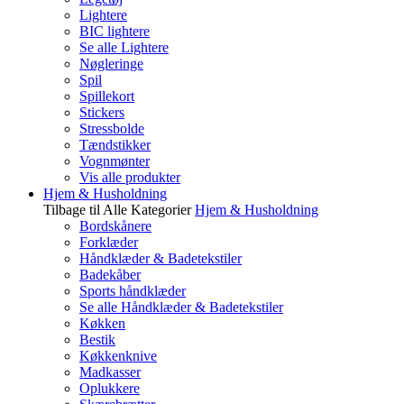
Lightere
BIC lightere
Se alle Lightere
Nøgleringe
Spil
Spillekort
Stickers
Stressbolde
Tændstikker
Vognmønter
Vis alle produkter
Hjem & Husholdning
Tilbage til Alle Kategorier
Hjem & Husholdning
Bordskånere
Forklæder
Håndklæder & Badetekstiler
Badekåber
Sports håndklæder
Se alle Håndklæder & Badetekstiler
Køkken
Bestik
Køkkenknive
Madkasser
Oplukkere