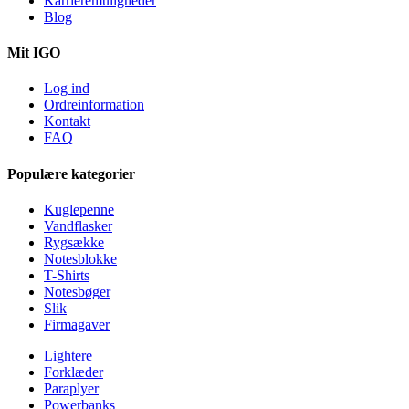
Karrieremuligheder
Blog
Mit IGO
Log ind
Ordreinformation
Kontakt
FAQ
Populære kategorier
Kuglepenne
Vandflasker
Rygsække
Notesblokke
T-Shirts
Notesbøger
Slik
Firmagaver
Lightere
Forklæder
Paraplyer
Powerbanks