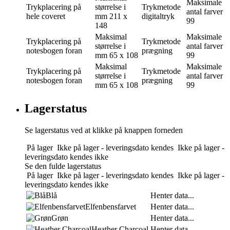
Maksimale
Trykplacering
på
størrelse i
Trykmetode
antal farver
hele coveret
mm
211 x
digitaltryk
99
148
Maksimal
Maksimale
Trykplacering
på
Trykmetode
størrelse i
antal farver
notesbogen foran
prægning
mm
65 x 108
99
Maksimal
Maksimale
Trykplacering
på
Trykmetode
størrelse i
antal farver
notesbogen foran
prægning
mm
65 x 108
99
Lagerstatus
Se lagerstatus ved at klikke på knappen forneden
På lager
Ikke på lager - leveringsdato kendes
Ikke på lager -
leveringsdato kendes ikke
Se den fulde lagerstatus
På lager
Ikke på lager - leveringsdato kendes
Ikke på lager -
leveringsdato kendes ikke
Blå
Henter data...
Elfenbensfarvet
Henter data...
Grøn
Henter data...
Heather Charcoal
Henter data...