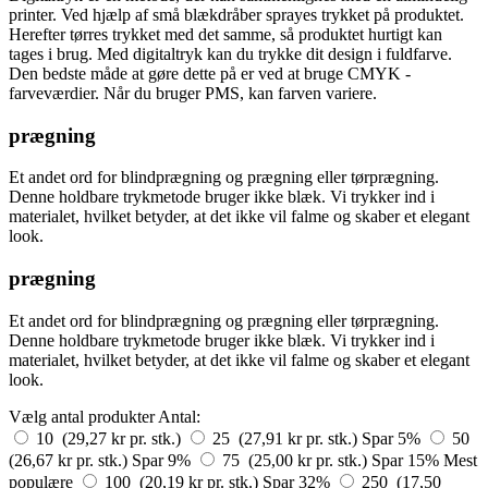
printer. Ved hjælp af små blækdråber sprayes trykket på produktet.
Herefter tørres trykket med det samme, så produktet hurtigt kan
tages i brug. Med digitaltryk kan du trykke dit design i fuldfarve.
Den bedste måde at gøre dette på er ved at bruge CMYK -
farveværdier. Når du bruger PMS, kan farven variere.
prægning
Et andet ord for blindprægning og prægning eller tørprægning.
Denne holdbare trykmetode bruger ikke blæk. Vi trykker ind i
materialet, hvilket betyder, at det ikke vil falme og skaber et elegant
look.
prægning
Et andet ord for blindprægning og prægning eller tørprægning.
Denne holdbare trykmetode bruger ikke blæk. Vi trykker ind i
materialet, hvilket betyder, at det ikke vil falme og skaber et elegant
look.
Vælg antal produkter
Antal:
10 (29,27 kr pr. stk.)
25 (27,91 kr pr. stk.)
Spar 5%
50
(26,67 kr pr. stk.)
Spar 9%
75 (25,00 kr pr. stk.)
Spar 15%
Mest
populære
100 (20,19 kr pr. stk.)
Spar 32%
250 (17,50