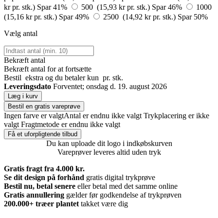
kr pr. stk.)
Spar 41%
500 (15,93 kr pr. stk.)
Spar 46%
1000
(15,16 kr pr. stk.)
Spar 49%
2500 (14,92 kr pr. stk.)
Spar 50%
Vælg antal
Bekræft antal
Bekræft antal for at fortsætte
Bestil
ekstra og du betaler kun
pr. stk.
Leveringsdato
Forventet; onsdag d. 19. august 2026
Læg i kurv
Bestil en gratis vareprøve
Ingen farve er valgt
Antal er endnu ikke valgt
Trykplacering er ikke
valgt
Fragtmetode er endnu ikke valgt
Få et uforpligtende tilbud
Du kan uploade dit logo i indkøbskurven
Vareprøver leveres altid uden tryk
Gratis fragt fra 4.000 kr.
Se dit design på forhånd
gratis digital trykprøve
Bestil nu, betal senere
eller betal med det samme online
Gratis annullering
gælder før godkendelse af trykprøven
200.000+
træer plantet
takket være dig