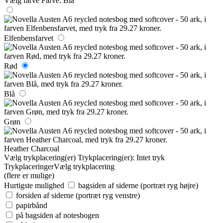
Vælg farve
Farve:
Blå
Elfenbensfarvet
Rød
Blå
Grøn
Heather Charcoal
Vælg trykplacering(er)
Trykplacering(er):
Intet tryk
Trykplaceringer
Vælg trykplacering
(flere er mulige)
Hurtigste mulighed
bagsiden af siderne (portræt ryg højre)
forsiden af siderne (portræt ryg venstre)
papirbånd
på bagsiden af ​​notesbogen