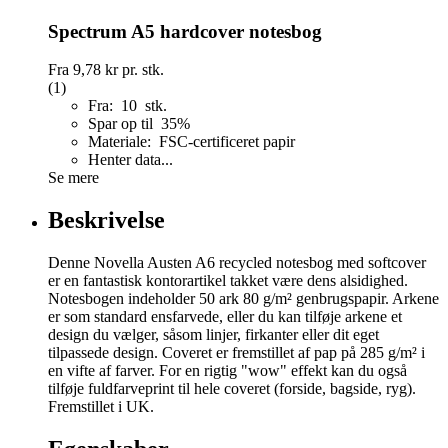
Spectrum A5 hardcover notesbog
Fra
9,78 kr
pr. stk.
(1)
Fra: 10 stk.
Spar op til 35%
Materiale: FSC-certificeret papir
Henter data...
Se mere
Beskrivelse
Denne Novella Austen A6 recycled notesbog med softcover
er en fantastisk kontorartikel takket være dens alsidighed.
Notesbogen indeholder 50 ark 80 g/m² genbrugspapir. Arkene
er som standard ensfarvede, eller du kan tilføje arkene et
design du vælger, såsom linjer, firkanter eller dit eget
tilpassede design. Coveret er fremstillet af pap på 285 g/m² i
en vifte af farver. For en rigtig "wow" effekt kan du også
tilføje fuldfarveprint til hele coveret (forside, bagside, ryg).
Fremstillet i UK.