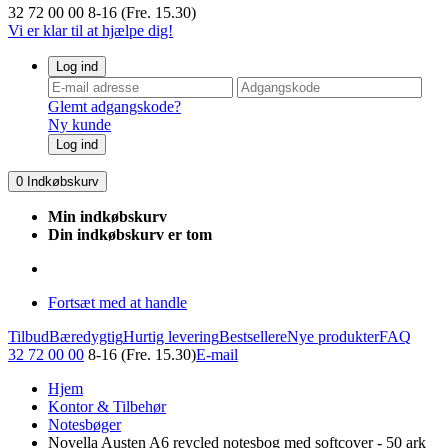
32 72 00 00
8-16 (Fre. 15.30)
Vi er klar til at hjælpe dig!
Log ind
Glemt adgangskode?
Ny kunde
Log ind
0
Indkøbskurv
Min indkøbskurv
Din indkøbskurv er tom
Fortsæt med at handle
Tilbud
Bæredygtig
Hurtig levering
Bestsellere
Nye produkter
FAQ
32 72 00 00
8-16 (Fre. 15.30)
E-mail
Hjem
Kontor & Tilbehør
Notesbøger
Novella Austen A6 reycled notesbog med softcover - 50 ark