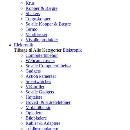
Krus
Kopper & Bægre
Shakers
To go-kopper
Se alle Kopper & Bægre
Termo
Vandflasker
Vis alle produkter
Elektronik
Tilbage til Alle Kategorier
Elektronik
Computertilbehør
Webcam covers
Se alle Computertilbehør
Gadgets
Action kameraer
Smartwatches
VR-briller
Se alle Gadgets
Højtalere
Hoved- & Høretelefoner
Mobiltilbehør
Opladere
Bilopladere
Kabler & Adaptere
Trådløse opladere