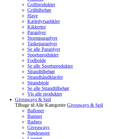
Golfprodukter
Grilltilbehør
Have
Kæledyrsartikler
Kikkerter
Paraplyer
Stormparaplyer
Taskeparaplyer
Se alle Paraplyer
Sportsprodukter
Fodbolde
Se alle Sportsprodukter
Strandtilbehør
Strandhåndklæder
Strandstole
Se alle Strandtilbehør
Vis alle produkter
Giveaways & Spil
Tilbage til Alle Kategorier
Giveaways & Spil
Balloner
Bamser
Badges
Giveaways
Nøglesnore
Legetøj