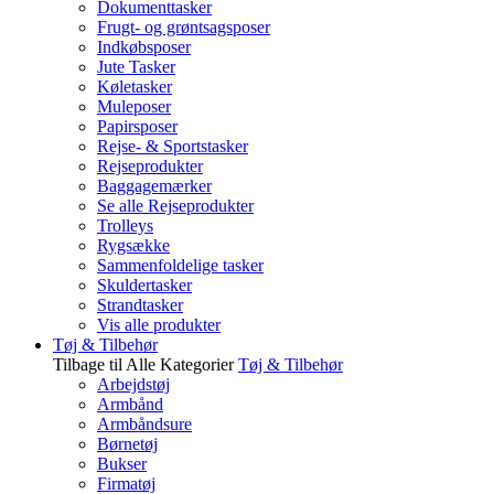
Dokumenttasker
Frugt- og grøntsagsposer
Indkøbsposer
Jute Tasker
Køletasker
Muleposer
Papirsposer
Rejse- & Sportstasker
Rejseprodukter
Baggagemærker
Se alle Rejseprodukter
Trolleys
Rygsække
Sammenfoldelige tasker
Skuldertasker
Strandtasker
Vis alle produkter
Tøj & Tilbehør
Tilbage til Alle Kategorier
Tøj & Tilbehør
Arbejdstøj
Armbånd
Armbåndsure
Børnetøj
Bukser
Firmatøj