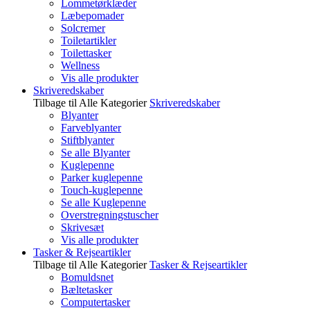
Lommetørklæder
Læbepomader
Solcremer
Toiletartikler
Toilettasker
Wellness
Vis alle produkter
Skriveredskaber
Tilbage til Alle Kategorier
Skriveredskaber
Blyanter
Farveblyanter
Stiftblyanter
Se alle Blyanter
Kuglepenne
Parker kuglepenne
Touch-kuglepenne
Se alle Kuglepenne
Overstregningstuscher
Skrivesæt
Vis alle produkter
Tasker & Rejseartikler
Tilbage til Alle Kategorier
Tasker & Rejseartikler
Bomuldsnet
Bæltetasker
Computertasker