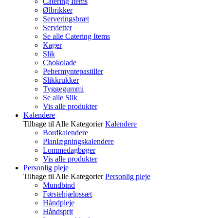
Catering Items
Ølbrikker
Serveringsbræt
Servietter
Se alle Catering Items
Kager
Slik
Chokolade
Pebermyntepastiller
Slikkrukker
Tyggegummi
Se alle Slik
Vis alle produkter
Kalendere
Tilbage til Alle Kategorier
Kalendere
Bordkalendere
Planlægningskalendere
Lommedagbøger
Vis alle produkter
Personlig pleje
Tilbage til Alle Kategorier
Personlig pleje
Mundbind
Førstehjælpssæt
Håndpleje
Håndsprit