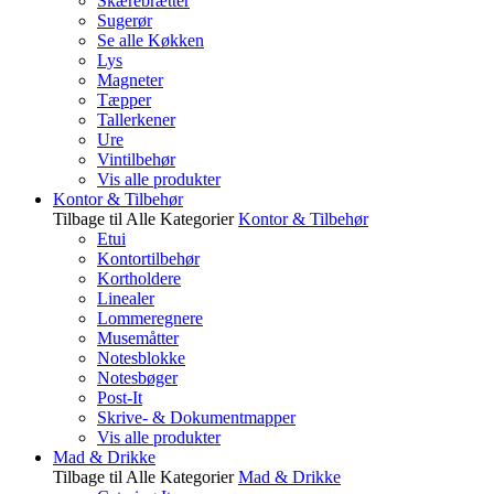
Skærebrætter
Sugerør
Se alle Køkken
Lys
Magneter
Tæpper
Tallerkener
Ure
Vintilbehør
Vis alle produkter
Kontor & Tilbehør
Tilbage til Alle Kategorier
Kontor & Tilbehør
Etui
Kontortilbehør
Kortholdere
Linealer
Lommeregnere
Musemåtter
Notesblokke
Notesbøger
Post-It
Skrive- & Dokumentmapper
Vis alle produkter
Mad & Drikke
Tilbage til Alle Kategorier
Mad & Drikke