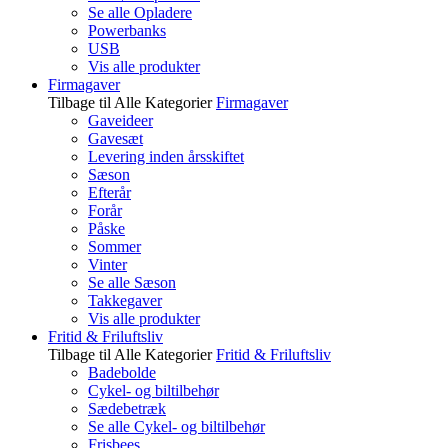
Se alle Opladere
Powerbanks
USB
Vis alle produkter
Firmagaver
Tilbage til Alle Kategorier
Firmagaver
Gaveideer
Gavesæt
Levering inden årsskiftet
Sæson
Efterår
Forår
Påske
Sommer
Vinter
Se alle Sæson
Takkegaver
Vis alle produkter
Fritid & Friluftsliv
Tilbage til Alle Kategorier
Fritid & Friluftsliv
Badebolde
Cykel- og biltilbehør
Sædebetræk
Se alle Cykel- og biltilbehør
Frisbees