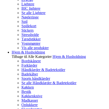
Lightere
BIC lightere
Se alle Lightere
Nøgleringe
Spil
Spillekort
Stickers
Stressbolde
Tændstikker
Vognmønter
Vis alle produkter
Hjem & Husholdning
Tilbage til Alle Kategorier
Hjem & Husholdning
Bordskånere
Forklæder
Håndklæder & Badetekstiler
Badekåber
Sports håndklæder
Se alle Håndklæder & Badetekstiler
Køkken
Bestik
Køkkenknive
Madkasser
Oplukkere