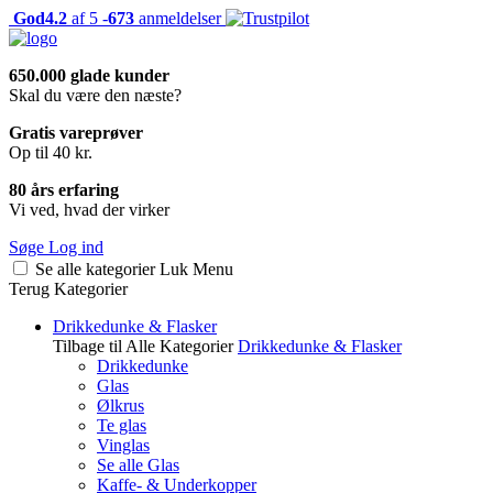
God
4.2
af 5 -
673
anmeldelser
650.000 glade kunder
Skal du være den næste?
Gratis vareprøver
Op til 40 kr.
80 års erfaring
Vi ved, hvad der virker
Søge
Log ind
Se alle kategorier
Luk
Menu
Terug
Kategorier
Drikkedunke & Flasker
Tilbage til Alle Kategorier
Drikkedunke & Flasker
Drikkedunke
Glas
Ølkrus
Te glas
Vinglas
Se alle Glas
Kaffe- & Underkopper