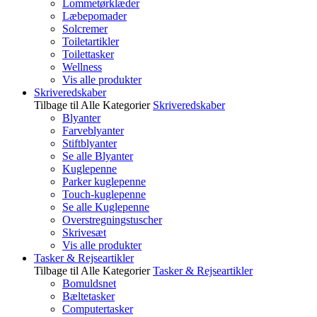
Lommetørklæder
Læbepomader
Solcremer
Toiletartikler
Toilettasker
Wellness
Vis alle produkter
Skriveredskaber
Tilbage til Alle Kategorier
Skriveredskaber
Blyanter
Farveblyanter
Stiftblyanter
Se alle Blyanter
Kuglepenne
Parker kuglepenne
Touch-kuglepenne
Se alle Kuglepenne
Overstregningstuscher
Skrivesæt
Vis alle produkter
Tasker & Rejseartikler
Tilbage til Alle Kategorier
Tasker & Rejseartikler
Bomuldsnet
Bæltetasker
Computertasker