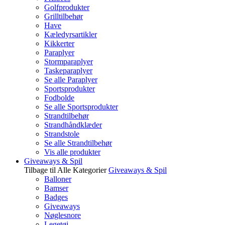
Golfprodukter
Grilltilbehør
Have
Kæledyrsartikler
Kikkerter
Paraplyer
Stormparaplyer
Taskeparaplyer
Se alle Paraplyer
Sportsprodukter
Fodbolde
Se alle Sportsprodukter
Strandtilbehør
Strandhåndklæder
Strandstole
Se alle Strandtilbehør
Vis alle produkter
Giveaways & Spil
Tilbage til Alle Kategorier
Giveaways & Spil
Balloner
Bamser
Badges
Giveaways
Nøglesnore
Legetøj