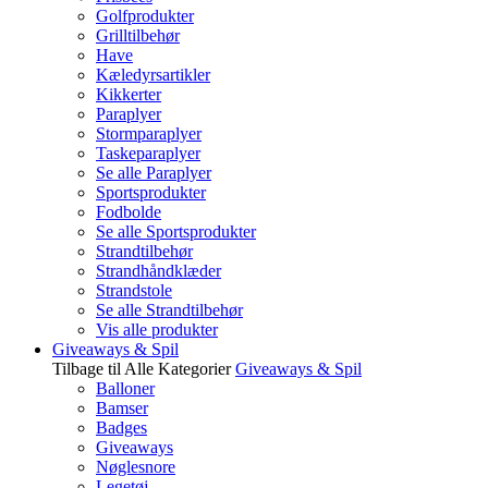
Golfprodukter
Grilltilbehør
Have
Kæledyrsartikler
Kikkerter
Paraplyer
Stormparaplyer
Taskeparaplyer
Se alle Paraplyer
Sportsprodukter
Fodbolde
Se alle Sportsprodukter
Strandtilbehør
Strandhåndklæder
Strandstole
Se alle Strandtilbehør
Vis alle produkter
Giveaways & Spil
Tilbage til Alle Kategorier
Giveaways & Spil
Balloner
Bamser
Badges
Giveaways
Nøglesnore
Legetøj