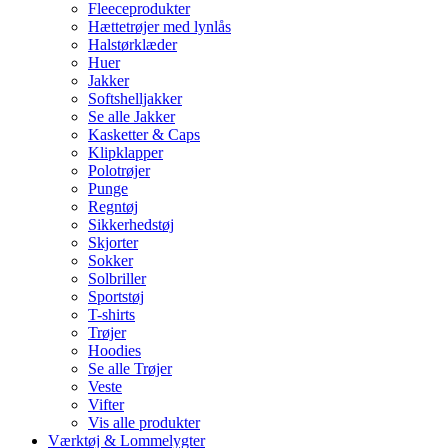
Fleeceprodukter
Hættetrøjer med lynlås
Halstørklæder
Huer
Jakker
Softshelljakker
Se alle Jakker
Kasketter & Caps
Klipklapper
Polotrøjer
Punge
Regntøj
Sikkerhedstøj
Skjorter
Sokker
Solbriller
Sportstøj
T-shirts
Trøjer
Hoodies
Se alle Trøjer
Veste
Vifter
Vis alle produkter
Værktøj & Lommelygter