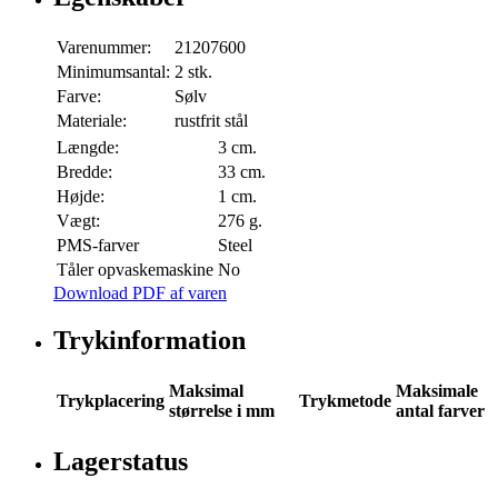
Varenummer:
21207600
Minimumsantal:
2 stk.
Farve:
Sølv
Materiale:
rustfrit stål
Længde:
3 cm.
Bredde:
33 cm.
Højde:
1 cm.
Vægt:
276 g.
PMS-farver
Steel
Tåler opvaskemaskine
No
Download PDF af varen
Trykinformation
Maksimal
Maksimale
Trykplacering
Trykmetode
størrelse i mm
antal farver
Lagerstatus