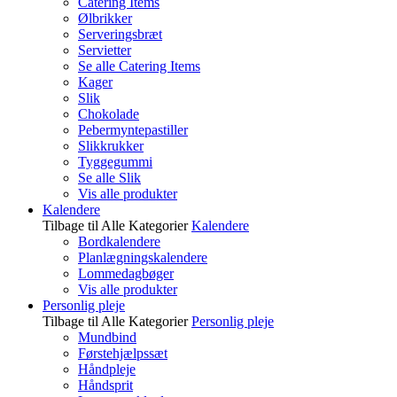
Catering Items
Ølbrikker
Serveringsbræt
Servietter
Se alle Catering Items
Kager
Slik
Chokolade
Pebermyntepastiller
Slikkrukker
Tyggegummi
Se alle Slik
Vis alle produkter
Kalendere
Tilbage til Alle Kategorier
Kalendere
Bordkalendere
Planlægningskalendere
Lommedagbøger
Vis alle produkter
Personlig pleje
Tilbage til Alle Kategorier
Personlig pleje
Mundbind
Førstehjælpssæt
Håndpleje
Håndsprit