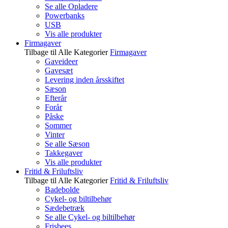
Se alle Opladere
Powerbanks
USB
Vis alle produkter
Firmagaver
Tilbage til Alle Kategorier
Firmagaver
Gaveideer
Gavesæt
Levering inden årsskiftet
Sæson
Efterår
Forår
Påske
Sommer
Vinter
Se alle Sæson
Takkegaver
Vis alle produkter
Fritid & Friluftsliv
Tilbage til Alle Kategorier
Fritid & Friluftsliv
Badebolde
Cykel- og biltilbehør
Sædebetræk
Se alle Cykel- og biltilbehør
Frisbees