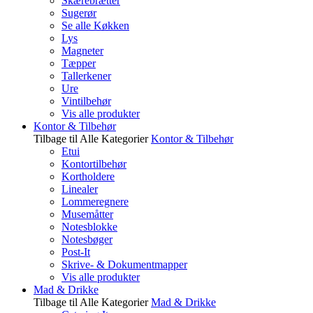
Skærebrætter
Sugerør
Se alle Køkken
Lys
Magneter
Tæpper
Tallerkener
Ure
Vintilbehør
Vis alle produkter
Kontor & Tilbehør
Tilbage til Alle Kategorier
Kontor & Tilbehør
Etui
Kontortilbehør
Kortholdere
Linealer
Lommeregnere
Musemåtter
Notesblokke
Notesbøger
Post-It
Skrive- & Dokumentmapper
Vis alle produkter
Mad & Drikke
Tilbage til Alle Kategorier
Mad & Drikke