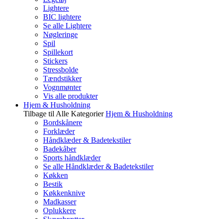
Lightere
BIC lightere
Se alle Lightere
Nøgleringe
Spil
Spillekort
Stickers
Stressbolde
Tændstikker
Vognmønter
Vis alle produkter
Hjem & Husholdning
Tilbage til Alle Kategorier
Hjem & Husholdning
Bordskånere
Forklæder
Håndklæder & Badetekstiler
Badekåber
Sports håndklæder
Se alle Håndklæder & Badetekstiler
Køkken
Bestik
Køkkenknive
Madkasser
Oplukkere