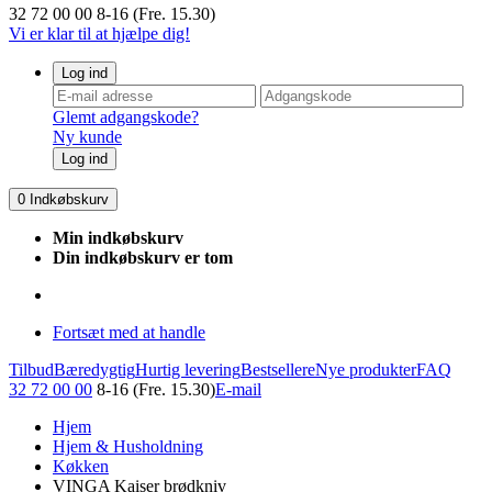
32 72 00 00
8-16 (Fre. 15.30)
Vi er klar til at hjælpe dig!
Log ind
Glemt adgangskode?
Ny kunde
Log ind
0
Indkøbskurv
Min indkøbskurv
Din indkøbskurv er tom
Fortsæt med at handle
Tilbud
Bæredygtig
Hurtig levering
Bestsellere
Nye produkter
FAQ
32 72 00 00
8-16 (Fre. 15.30)
E-mail
Hjem
Hjem & Husholdning
Køkken
VINGA Kaiser brødkniv