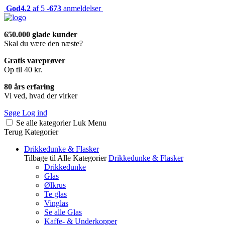
God
4.2
af 5 -
673
anmeldelser
650.000 glade kunder
Skal du være den næste?
Gratis vareprøver
Op til 40 kr.
80 års erfaring
Vi ved, hvad der virker
Søge
Log ind
Se alle kategorier
Luk
Menu
Terug
Kategorier
Drikkedunke & Flasker
Tilbage til Alle Kategorier
Drikkedunke & Flasker
Drikkedunke
Glas
Ølkrus
Te glas
Vinglas
Se alle Glas
Kaffe- & Underkopper