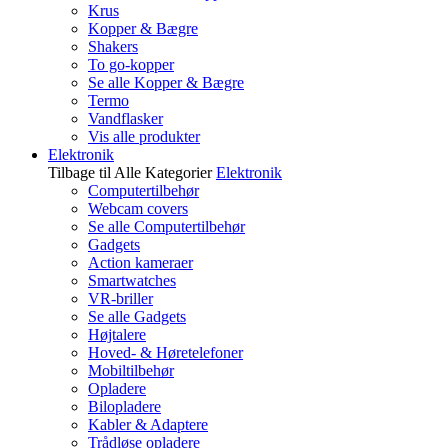
Krus
Kopper & Bægre
Shakers
To go-kopper
Se alle Kopper & Bægre
Termo
Vandflasker
Vis alle produkter
Elektronik
Tilbage til Alle Kategorier
Elektronik
Computertilbehør
Webcam covers
Se alle Computertilbehør
Gadgets
Action kameraer
Smartwatches
VR-briller
Se alle Gadgets
Højtalere
Hoved- & Høretelefoner
Mobiltilbehør
Opladere
Bilopladere
Kabler & Adaptere
Trådløse opladere