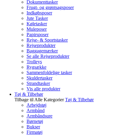
Dokumenttasker
Frugt- og grøntsagsposer
Indkøbsposer
Jute Tasker
Køletasker
Muleposer
Papirsposer
Rejse- & Sportstasker
Rejseprodukter
Baggagemærker
Se alle Rejseprodukter
Trolleys
Rygsække
Sammenfoldelige tasker
Skuldertasker
Strandtasker
Vis alle produkter
Tøj & Tilbehør
Tilbage til Alle Kategorier
Tøj & Tilbehør
Arbejdstøj
Armbånd
Armbåndsure
Børnetøj
Bukser
Firmatøj