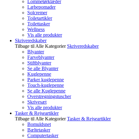
Lommetørklæder
Læbepomader
Solcremer
Toiletartikler
Toilettasker
Wellness
Vis alle produkter
Skriveredskaber
Tilbage til Alle Kategorier
Skriveredskaber
Blyanter
Farveblyanter
Stiftblyanter
Se alle Blyanter
Kuglepenne
Parker kuglepenne
Touch-kuglepenne
Se alle Kuglepenne
Overstregningstuscher
Skrivesæt
Vis alle produkter
Tasker & Rejseartikler
Tilbage til Alle Kategorier
Tasker & Rejseartikler
Bomuldsnet
Bæltetasker
Computertasker