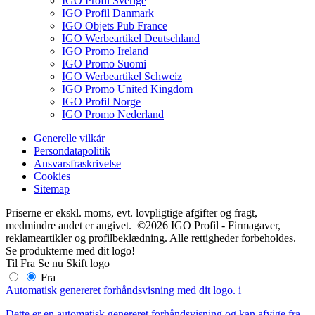
IGO Profil Sverige
IGO Profil Danmark
IGO Objets Pub France
IGO Werbeartikel Deutschland
IGO Promo Ireland
IGO Promo Suomi
IGO Werbeartikel Schweiz
IGO Promo United Kingdom
IGO Profil Norge
IGO Promo Nederland
Generelle vilkår
Persondatapolitik
Ansvarsfraskrivelse
Cookies
Sitemap
Priserne er ekskl. moms, evt. lovpligtige afgifter og fragt,
medmindre andet er angivet. ©2026 IGO Profil - Firmagaver,
reklameartikler og profilbeklædning. Alle rettigheder forbeholdes.
Se produkterne med dit logo!
Til
Fra
Se nu
Skift logo
Fra
Automatisk genereret forhåndsvisning med dit logo.
i
Dette er en automatisk genereret forhåndsvisning og kan afvige fra