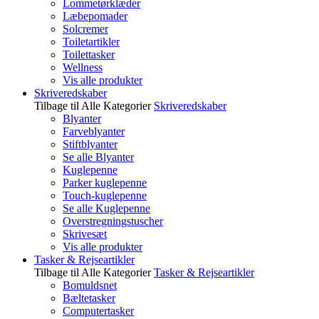
Lommetørklæder
Læbepomader
Solcremer
Toiletartikler
Toilettasker
Wellness
Vis alle produkter
Skriveredskaber
Tilbage til Alle Kategorier
Skriveredskaber
Blyanter
Farveblyanter
Stiftblyanter
Se alle Blyanter
Kuglepenne
Parker kuglepenne
Touch-kuglepenne
Se alle Kuglepenne
Overstregningstuscher
Skrivesæt
Vis alle produkter
Tasker & Rejseartikler
Tilbage til Alle Kategorier
Tasker & Rejseartikler
Bomuldsnet
Bæltetasker
Computertasker