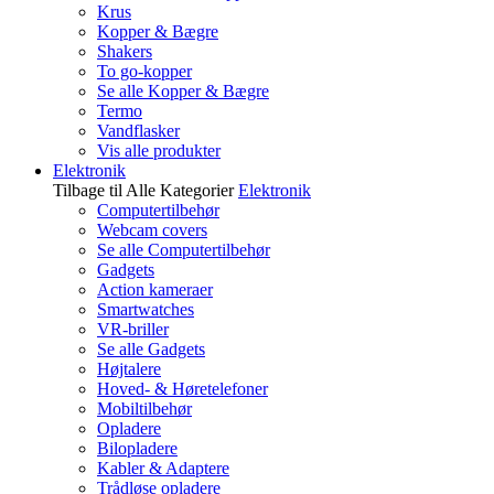
Krus
Kopper & Bægre
Shakers
To go-kopper
Se alle Kopper & Bægre
Termo
Vandflasker
Vis alle produkter
Elektronik
Tilbage til Alle Kategorier
Elektronik
Computertilbehør
Webcam covers
Se alle Computertilbehør
Gadgets
Action kameraer
Smartwatches
VR-briller
Se alle Gadgets
Højtalere
Hoved- & Høretelefoner
Mobiltilbehør
Opladere
Bilopladere
Kabler & Adaptere
Trådløse opladere