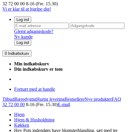
32 72 00 00
8-16 (Fre. 15.30)
Vi er klar til at hjælpe dig!
Log ind
Glemt adgangskode?
Ny kunde
Log ind
0
Indkøbskurv
Min indkøbskurv
Din indkøbskurv er tom
Fortsæt med at handle
Tilbud
Bæredygtig
Hurtig levering
Bestsellere
Nye produkter
FAQ
32 72 00 00
8-16 (Fre. 15.30)
E-mail
Hjem
Hjem & Husholdning
Køkken
Hey Pots indendørs have blomsterblanding, sæt med tre