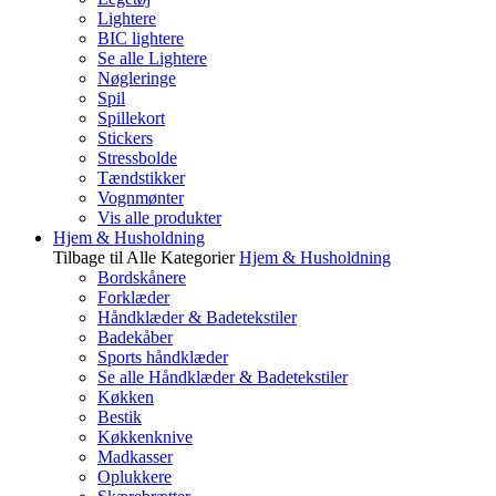
Lightere
BIC lightere
Se alle Lightere
Nøgleringe
Spil
Spillekort
Stickers
Stressbolde
Tændstikker
Vognmønter
Vis alle produkter
Hjem & Husholdning
Tilbage til Alle Kategorier
Hjem & Husholdning
Bordskånere
Forklæder
Håndklæder & Badetekstiler
Badekåber
Sports håndklæder
Se alle Håndklæder & Badetekstiler
Køkken
Bestik
Køkkenknive
Madkasser
Oplukkere