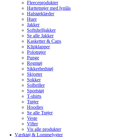
Fleeceprodukter
Hættetrøjer med lynlås
Halstørklæder
Huer
Jakker
Softshelljakker
Se alle Jakker
Kasketter & Caps
Klipklapper
Polotrøjer
Punge
Regntøj
Sikkerhedstøj
Skjorter
Sokker
Solbriller
Sportstøj
T-shirts
Trøjer
Hoodies
Se alle Trøjer
Veste
Vifter
Vis alle produkter
Værktøj & Lommelygter