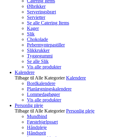
Catering Items
Ølbrikker
Serveringsbræt
Servietter
Se alle Catering Items
Kager
Slik
Chokolade
Pebermyntepastiller
Slikkrukker
Tyggegummi
Se alle Slik
Vis alle produkter
Kalendere
Tilbage til Alle Kategorier
Kalendere
Bordkalendere
Planlægningskalendere
Lommedagbøger
Vis alle produkter
Personlig pleje
Tilbage til Alle Kategorier
Personlig pleje
Mundbind
Førstehjælpssæt
Håndpleje
Håndsprit