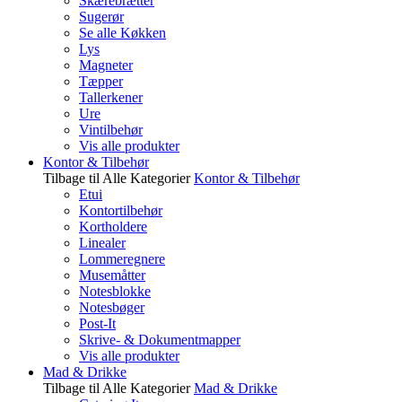
Skærebrætter
Sugerør
Se alle Køkken
Lys
Magneter
Tæpper
Tallerkener
Ure
Vintilbehør
Vis alle produkter
Kontor & Tilbehør
Tilbage til Alle Kategorier
Kontor & Tilbehør
Etui
Kontortilbehør
Kortholdere
Linealer
Lommeregnere
Musemåtter
Notesblokke
Notesbøger
Post-It
Skrive- & Dokumentmapper
Vis alle produkter
Mad & Drikke
Tilbage til Alle Kategorier
Mad & Drikke