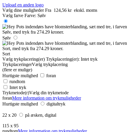
Upload en anden logo
Vælg dine muligheder
Fra
124,56 kr
ekskl. moms
Vælg farve
Farve:
Sølv
Sølv
Sort
Vælg trykplacering(er)
Trykplacering(er):
Intet tryk
Trykplaceringer
Vælg trykplacering
(flere er mulige)
Hurtigste mulighed
foran
rundtom
Intet tryk
Trykmetode(r)
Vælg din trykmetode
foran
Mere information om trykmuligheder
Hurtigste mulighed
digitaltryk
22 x 20
på æsken, digital
115 x 95
rundtom
Mere information om trykmuligheder