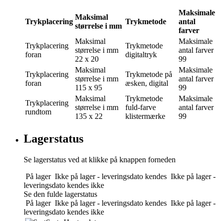
Maksimale
Maksimal
Trykplacering
Trykmetode
antal
størrelse i mm
farver
Maksimal
Maksimale
Trykplacering
Trykmetode
størrelse i mm
antal farver
foran
digitaltryk
22 x 20
99
Maksimal
Maksimale
Trykplacering
Trykmetode
på
størrelse i mm
antal farver
foran
æsken, digital
115 x 95
99
Maksimal
Trykmetode
Maksimale
Trykplacering
størrelse i mm
fuld-farve
antal farver
rundtom
135 x 22
klistermærke
99
Lagerstatus
Se lagerstatus ved at klikke på knappen forneden
På lager
Ikke på lager - leveringsdato kendes
Ikke på lager -
leveringsdato kendes ikke
Se den fulde lagerstatus
På lager
Ikke på lager - leveringsdato kendes
Ikke på lager -
leveringsdato kendes ikke