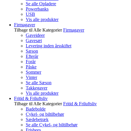
Se alle Opladere
Powerbanks
USB
Vis alle produkter
Firmagaver
Tilbage til Alle Kategorier
Firmagaver
Gaveideer
Gavesæt
Levering inden årsskiftet
Sæson
Efterår
Forår
Påske
Sommer
Vinter
Se alle Sæson
Takkegaver
Vis alle produkter
Fritid & Friluftsliv
Tilbage til Alle Kategorier
Fritid & Friluftsliv
Badebolde
Cykel- og biltilbehør
Sædebetræk
Se alle Cykel- og biltilbehør
Frisbees