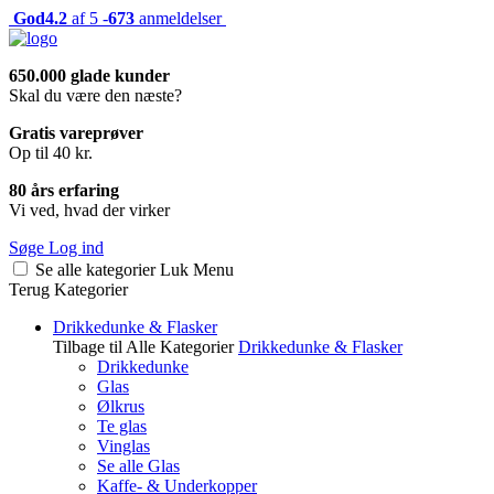
God
4.2
af 5 -
673
anmeldelser
650.000 glade kunder
Skal du være den næste?
Gratis vareprøver
Op til 40 kr.
80 års erfaring
Vi ved, hvad der virker
Søge
Log ind
Se alle kategorier
Luk
Menu
Terug
Kategorier
Drikkedunke & Flasker
Tilbage til Alle Kategorier
Drikkedunke & Flasker
Drikkedunke
Glas
Ølkrus
Te glas
Vinglas
Se alle Glas
Kaffe- & Underkopper