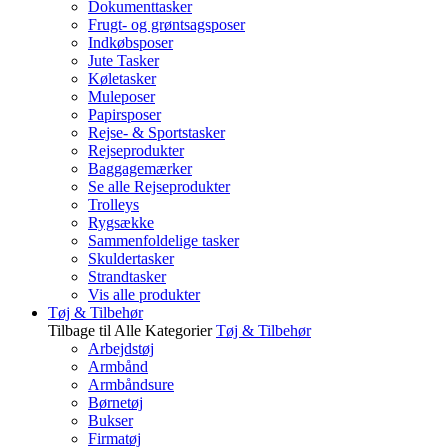
Dokumenttasker
Frugt- og grøntsagsposer
Indkøbsposer
Jute Tasker
Køletasker
Muleposer
Papirsposer
Rejse- & Sportstasker
Rejseprodukter
Baggagemærker
Se alle Rejseprodukter
Trolleys
Rygsække
Sammenfoldelige tasker
Skuldertasker
Strandtasker
Vis alle produkter
Tøj & Tilbehør
Tilbage til Alle Kategorier
Tøj & Tilbehør
Arbejdstøj
Armbånd
Armbåndsure
Børnetøj
Bukser
Firmatøj