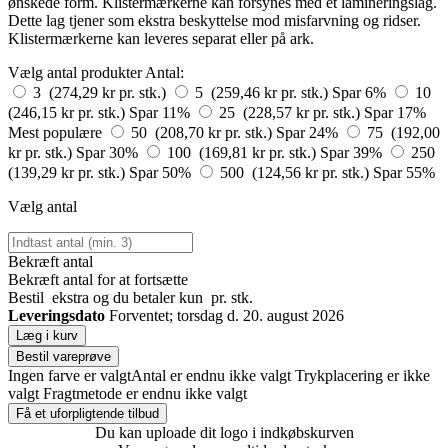
ønskede form. Klistermærkerne kan forsynes med et lamineringslag.
Dette lag tjener som ekstra beskyttelse mod misfarvning og ridser.
Klistermærkerne kan leveres separat eller på ark.
Vælg antal produkter
Antal:
3 (274,29 kr pr. stk.)
5 (259,46 kr pr. stk.)
Spar 6%
10
(246,15 kr pr. stk.)
Spar 11%
25 (228,57 kr pr. stk.)
Spar 17%
Mest populære
50 (208,70 kr pr. stk.)
Spar 24%
75 (192,00
kr pr. stk.)
Spar 30%
100 (169,81 kr pr. stk.)
Spar 39%
250
(139,29 kr pr. stk.)
Spar 50%
500 (124,56 kr pr. stk.)
Spar 55%
Vælg antal
Bekræft antal
Bekræft antal for at fortsætte
Bestil
ekstra og du betaler kun
pr. stk.
Leveringsdato
Forventet; torsdag d. 20. august 2026
Læg i kurv
Bestil vareprøve
Ingen farve er valgt
Antal er endnu ikke valgt
Trykplacering er ikke
valgt
Fragtmetode er endnu ikke valgt
Få et uforpligtende tilbud
Du kan uploade dit logo i indkøbskurven