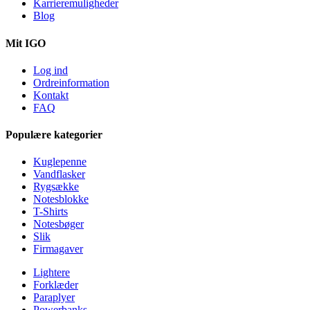
Karrieremuligheder
Blog
Mit IGO
Log ind
Ordreinformation
Kontakt
FAQ
Populære kategorier
Kuglepenne
Vandflasker
Rygsække
Notesblokke
T-Shirts
Notesbøger
Slik
Firmagaver
Lightere
Forklæder
Paraplyer
Powerbanks