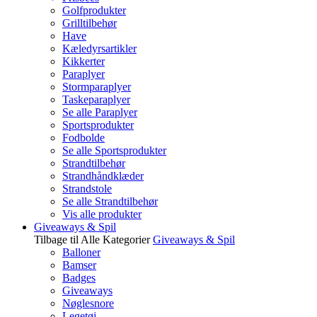
Golfprodukter
Grilltilbehør
Have
Kæledyrsartikler
Kikkerter
Paraplyer
Stormparaplyer
Taskeparaplyer
Se alle Paraplyer
Sportsprodukter
Fodbolde
Se alle Sportsprodukter
Strandtilbehør
Strandhåndklæder
Strandstole
Se alle Strandtilbehør
Vis alle produkter
Giveaways & Spil
Tilbage til Alle Kategorier
Giveaways & Spil
Balloner
Bamser
Badges
Giveaways
Nøglesnore
Legetøj