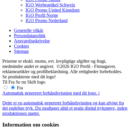
IGO Werbeartikel Schweiz
IGO Promo United Kingdom
IGO Profil Norge
IGO Promo Nederland
Generelle vilkår
Persondatapolitik
Ansvarsfraskrivelse
Cookies
Sitemap
Priserne er ekskl. moms, evt. lovpligtige afgifter og fragt,
medmindre andet er angivet. ©2026 IGO Profil - Firmagaver,
reklameartikler og profilbeklædning. Alle rettigheder forbeholdes.
Se produkterne med dit logo!
Til
Fra
Se nu
Skift logo
Fra
Automatisk genereret forhåndsvisning med dit logo.
i
Dette er en automatisk genereret forhåndsvisning og kan afvige fra
det endelige tryk. Du modtager altid et gratis digital trykprøve, inden
produktionen starter.
Information om cookies