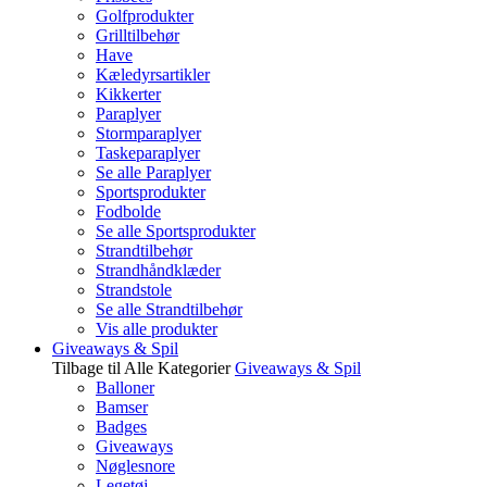
Golfprodukter
Grilltilbehør
Have
Kæledyrsartikler
Kikkerter
Paraplyer
Stormparaplyer
Taskeparaplyer
Se alle Paraplyer
Sportsprodukter
Fodbolde
Se alle Sportsprodukter
Strandtilbehør
Strandhåndklæder
Strandstole
Se alle Strandtilbehør
Vis alle produkter
Giveaways & Spil
Tilbage til Alle Kategorier
Giveaways & Spil
Balloner
Bamser
Badges
Giveaways
Nøglesnore
Legetøj