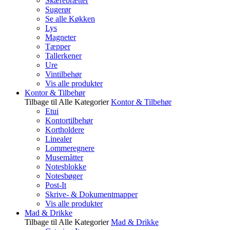
Skærebrætter
Sugerør
Se alle Køkken
Lys
Magneter
Tæpper
Tallerkener
Ure
Vintilbehør
Vis alle produkter
Kontor & Tilbehør
Tilbage til Alle Kategorier
Kontor & Tilbehør
Etui
Kontortilbehør
Kortholdere
Linealer
Lommeregnere
Musemåtter
Notesblokke
Notesbøger
Post-It
Skrive- & Dokumentmapper
Vis alle produkter
Mad & Drikke
Tilbage til Alle Kategorier
Mad & Drikke