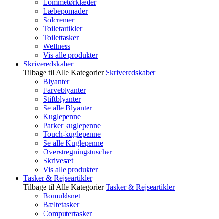
Lommetørklæder
Læbepomader
Solcremer
Toiletartikler
Toilettasker
Wellness
Vis alle produkter
Skriveredskaber
Tilbage til Alle Kategorier
Skriveredskaber
Blyanter
Farveblyanter
Stiftblyanter
Se alle Blyanter
Kuglepenne
Parker kuglepenne
Touch-kuglepenne
Se alle Kuglepenne
Overstregningstuscher
Skrivesæt
Vis alle produkter
Tasker & Rejseartikler
Tilbage til Alle Kategorier
Tasker & Rejseartikler
Bomuldsnet
Bæltetasker
Computertasker