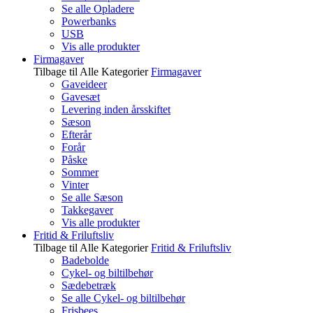
Se alle Opladere
Powerbanks
USB
Vis alle produkter
Firmagaver
Tilbage til Alle Kategorier
Firmagaver
Gaveideer
Gavesæt
Levering inden årsskiftet
Sæson
Efterår
Forår
Påske
Sommer
Vinter
Se alle Sæson
Takkegaver
Vis alle produkter
Fritid & Friluftsliv
Tilbage til Alle Kategorier
Fritid & Friluftsliv
Badebolde
Cykel- og biltilbehør
Sædebetræk
Se alle Cykel- og biltilbehør
Frisbees