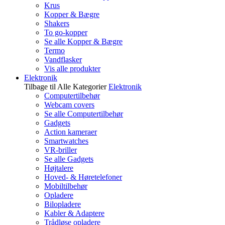
Krus
Kopper & Bægre
Shakers
To go-kopper
Se alle Kopper & Bægre
Termo
Vandflasker
Vis alle produkter
Elektronik
Tilbage til Alle Kategorier
Elektronik
Computertilbehør
Webcam covers
Se alle Computertilbehør
Gadgets
Action kameraer
Smartwatches
VR-briller
Se alle Gadgets
Højtalere
Hoved- & Høretelefoner
Mobiltilbehør
Opladere
Bilopladere
Kabler & Adaptere
Trådløse opladere