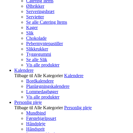
Catering Items
Ølbrikker
Serveringsbræt
Servietter
Se alle Catering Items
Kager
Slik
Chokolade
Pebermyntepastiller
Slikkrukker
Tyggegummi
Se alle Slik
Vis alle produkter
Kalendere
Tilbage til Alle Kategorier
Kalendere
Bordkalendere
Planlægningskalendere
Lommedagbøger
Vis alle produkter
Personlig pleje
Tilbage til Alle Kategorier
Personlig pleje
Mundbind
Førstehjælpssæt
Håndpleje
Håndsprit