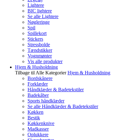
Lightere
BIC lightere
Se alle Lightere
Nøgleringe
Spil
Spillekort
Stickers
Stressbolde
Tændstikker
Vognmønter
Vis alle produkter
Hjem & Husholdning
Tilbage til Alle Kategorier
Hjem & Husholdning
Bordskånere
Forklæder
Håndklæder & Badetekstiler
Badekåber
Sports håndklæder
Se alle Håndklæder & Badetekstiler
Køkken
Bestik
Køkkenknive
Madkasser
Oplukkere