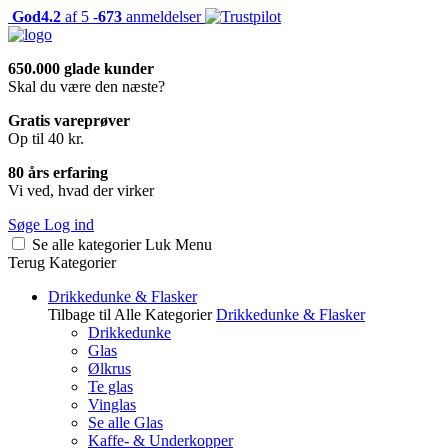
God
4.2
af 5 -
673
anmeldelser
650.000 glade kunder
Skal du være den næste?
Gratis vareprøver
Op til 40 kr.
80 års erfaring
Vi ved, hvad der virker
Søge
Log ind
Se alle kategorier
Luk
Menu
Terug
Kategorier
Drikkedunke & Flasker
Tilbage til Alle Kategorier
Drikkedunke & Flasker
Drikkedunke
Glas
Ølkrus
Te glas
Vinglas
Se alle Glas
Kaffe- & Underkopper