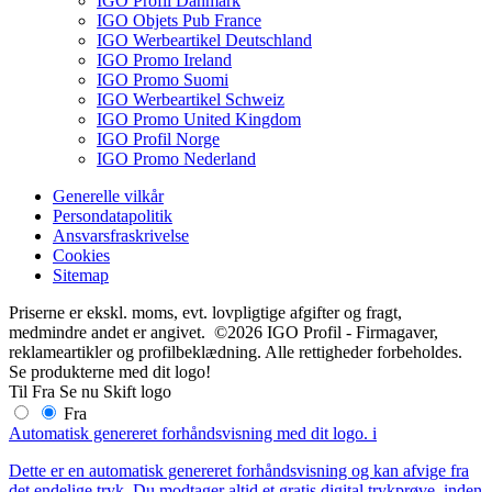
IGO Profil Danmark
IGO Objets Pub France
IGO Werbeartikel Deutschland
IGO Promo Ireland
IGO Promo Suomi
IGO Werbeartikel Schweiz
IGO Promo United Kingdom
IGO Profil Norge
IGO Promo Nederland
Generelle vilkår
Persondatapolitik
Ansvarsfraskrivelse
Cookies
Sitemap
Priserne er ekskl. moms, evt. lovpligtige afgifter og fragt,
medmindre andet er angivet. ©2026 IGO Profil - Firmagaver,
reklameartikler og profilbeklædning. Alle rettigheder forbeholdes.
Se produkterne med dit logo!
Til
Fra
Se nu
Skift logo
Fra
Automatisk genereret forhåndsvisning med dit logo.
i
Dette er en automatisk genereret forhåndsvisning og kan afvige fra
det endelige tryk. Du modtager altid et gratis digital trykprøve, inden