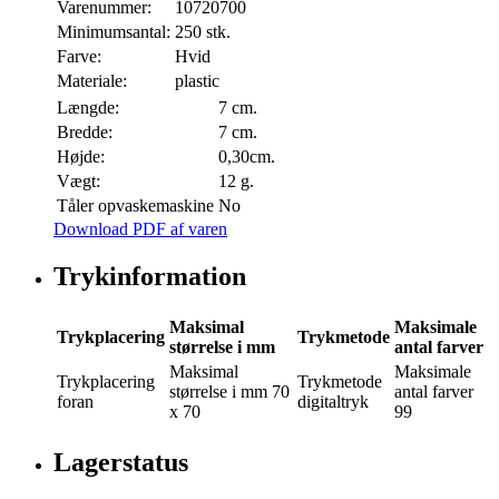
Varenummer:
10720700
Minimumsantal:
250 stk.
Farve:
Hvid
Materiale:
plastic
Længde:
7 cm.
Bredde:
7 cm.
Højde:
0,30cm.
Vægt:
12 g.
Tåler opvaskemaskine
No
Download PDF af varen
Trykinformation
Maksimal
Maksimale
Trykplacering
Trykmetode
størrelse i mm
antal farver
Maksimal
Maksimale
Trykplacering
Trykmetode
størrelse i mm
70
antal farver
foran
digitaltryk
x 70
99
Lagerstatus