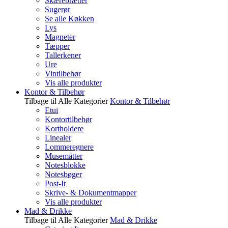
Skærebrætter
Sugerør
Se alle Køkken
Lys
Magneter
Tæpper
Tallerkener
Ure
Vintilbehør
Vis alle produkter
Kontor & Tilbehør
Tilbage til Alle Kategorier
Kontor & Tilbehør
Etui
Kontortilbehør
Kortholdere
Linealer
Lommeregnere
Musemåtter
Notesblokke
Notesbøger
Post-It
Skrive- & Dokumentmapper
Vis alle produkter
Mad & Drikke
Tilbage til Alle Kategorier
Mad & Drikke