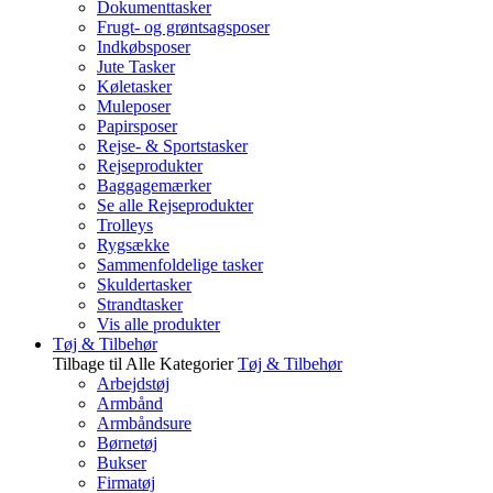
Dokumenttasker
Frugt- og grøntsagsposer
Indkøbsposer
Jute Tasker
Køletasker
Muleposer
Papirsposer
Rejse- & Sportstasker
Rejseprodukter
Baggagemærker
Se alle Rejseprodukter
Trolleys
Rygsække
Sammenfoldelige tasker
Skuldertasker
Strandtasker
Vis alle produkter
Tøj & Tilbehør
Tilbage til Alle Kategorier
Tøj & Tilbehør
Arbejdstøj
Armbånd
Armbåndsure
Børnetøj
Bukser
Firmatøj