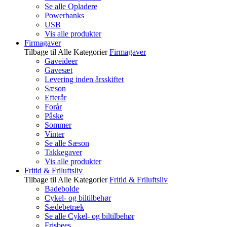
Se alle Opladere
Powerbanks
USB
Vis alle produkter
Firmagaver
Tilbage til Alle Kategorier
Firmagaver
Gaveideer
Gavesæt
Levering inden årsskiftet
Sæson
Efterår
Forår
Påske
Sommer
Vinter
Se alle Sæson
Takkegaver
Vis alle produkter
Fritid & Friluftsliv
Tilbage til Alle Kategorier
Fritid & Friluftsliv
Badebolde
Cykel- og biltilbehør
Sædebetræk
Se alle Cykel- og biltilbehør
Frisbees