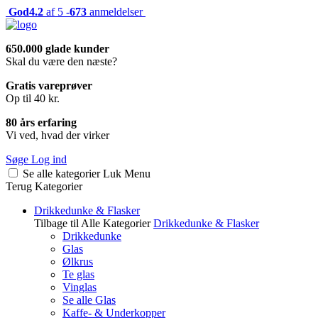
God
4.2
af 5 -
673
anmeldelser
650.000 glade kunder
Skal du være den næste?
Gratis vareprøver
Op til 40 kr.
80 års erfaring
Vi ved, hvad der virker
Søge
Log ind
Se alle kategorier
Luk
Menu
Terug
Kategorier
Drikkedunke & Flasker
Tilbage til Alle Kategorier
Drikkedunke & Flasker
Drikkedunke
Glas
Ølkrus
Te glas
Vinglas
Se alle Glas
Kaffe- & Underkopper