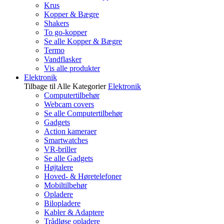
Krus
Kopper & Bægre
Shakers
To go-kopper
Se alle Kopper & Bægre
Termo
Vandflasker
Vis alle produkter
Elektronik
Tilbage til Alle Kategorier
Elektronik
Computertilbehør
Webcam covers
Se alle Computertilbehør
Gadgets
Action kameraer
Smartwatches
VR-briller
Se alle Gadgets
Højtalere
Hoved- & Høretelefoner
Mobiltilbehør
Opladere
Bilopladere
Kabler & Adaptere
Trådløse opladere