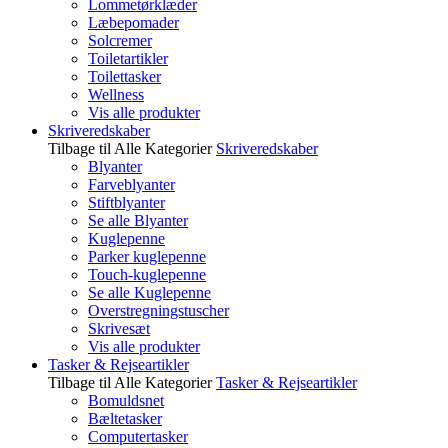
Lommetørklæder
Læbepomader
Solcremer
Toiletartikler
Toilettasker
Wellness
Vis alle produkter
Skriveredskaber
Tilbage til Alle Kategorier
Skriveredskaber
Blyanter
Farveblyanter
Stiftblyanter
Se alle Blyanter
Kuglepenne
Parker kuglepenne
Touch-kuglepenne
Se alle Kuglepenne
Overstregningstuscher
Skrivesæt
Vis alle produkter
Tasker & Rejseartikler
Tilbage til Alle Kategorier
Tasker & Rejseartikler
Bomuldsnet
Bæltetasker
Computertasker