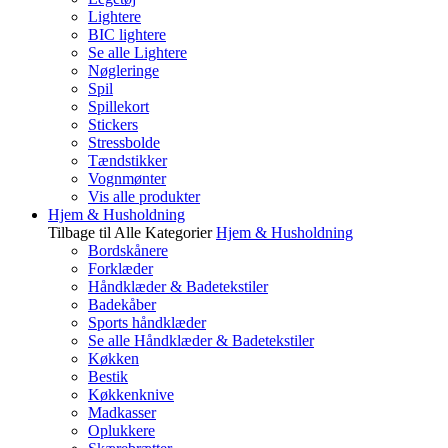
Lightere
BIC lightere
Se alle Lightere
Nøgleringe
Spil
Spillekort
Stickers
Stressbolde
Tændstikker
Vognmønter
Vis alle produkter
Hjem & Husholdning
Tilbage til Alle Kategorier
Hjem & Husholdning
Bordskånere
Forklæder
Håndklæder & Badetekstiler
Badekåber
Sports håndklæder
Se alle Håndklæder & Badetekstiler
Køkken
Bestik
Køkkenknive
Madkasser
Oplukkere