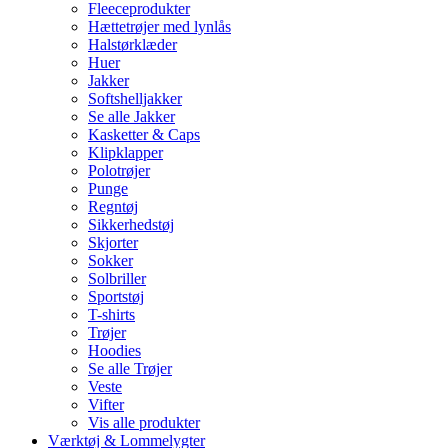
Fleeceprodukter
Hættetrøjer med lynlås
Halstørklæder
Huer
Jakker
Softshelljakker
Se alle Jakker
Kasketter & Caps
Klipklapper
Polotrøjer
Punge
Regntøj
Sikkerhedstøj
Skjorter
Sokker
Solbriller
Sportstøj
T-shirts
Trøjer
Hoodies
Se alle Trøjer
Veste
Vifter
Vis alle produkter
Værktøj & Lommelygter