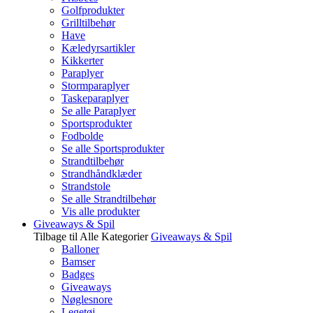
Golfprodukter
Grilltilbehør
Have
Kæledyrsartikler
Kikkerter
Paraplyer
Stormparaplyer
Taskeparaplyer
Se alle Paraplyer
Sportsprodukter
Fodbolde
Se alle Sportsprodukter
Strandtilbehør
Strandhåndklæder
Strandstole
Se alle Strandtilbehør
Vis alle produkter
Giveaways & Spil
Tilbage til Alle Kategorier
Giveaways & Spil
Balloner
Bamser
Badges
Giveaways
Nøglesnore
Legetøj