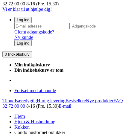
32 72 00 00
8-16 (Fre. 15.30)
Vi er klar til at hjælpe dig!
Log ind
Glemt adgangskode?
Ny kunde
Log ind
0
Indkøbskurv
Min indkøbskurv
Din indkøbskurv er tom
Fortsæt med at handle
Tilbud
Bæredygtig
Hurtig levering
Bestsellere
Nye produkter
FAQ
32 72 00 00
8-16 (Fre. 15.30)
E-mail
Hjem
Hjem & Husholdning
Køkken
Condo husformet oplukker