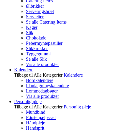
Catering Items
Ølbrikker
Serveringsbræt
Servietter
Se alle Catering Items
Kager
Slik
Chokolade
Pebermyntepastiller
Slikkrukker
Tyggegummi
Se alle Slik
Vis alle produkter
Kalendere
Tilbage til Alle Kategorier
Kalendere
Bordkalendere
Planlægningskalendere
Lommedagbøger
Vis alle produkter
Personlig pleje
Tilbage til Alle Kategorier
Personlig pleje
Mundbind
Førstehjælpssæt
Håndpleje
Håndsprit