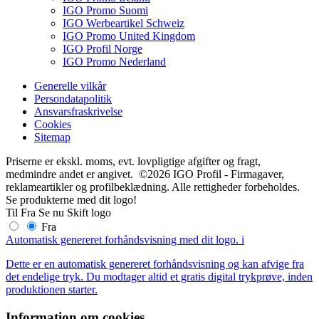
IGO Promo Suomi
IGO Werbeartikel Schweiz
IGO Promo United Kingdom
IGO Profil Norge
IGO Promo Nederland
Generelle vilkår
Persondatapolitik
Ansvarsfraskrivelse
Cookies
Sitemap
Priserne er ekskl. moms, evt. lovpligtige afgifter og fragt,
medmindre andet er angivet. ©2026 IGO Profil - Firmagaver,
reklameartikler og profilbeklædning. Alle rettigheder forbeholdes.
Se produkterne med dit logo!
Til
Fra
Se nu
Skift logo
Fra
Automatisk genereret forhåndsvisning med dit logo.
i
Dette er en automatisk genereret forhåndsvisning og kan afvige fra
det endelige tryk. Du modtager altid et gratis digital trykprøve, inden
produktionen starter.
Information om cookies