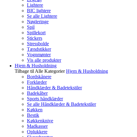
Lightere
BIC lightere
Se alle Lightere
Nøgleringe
Spil
Spillekort
Stickers
Stressbolde
Tændstikker
Vognmønter
Vis alle produkter
Hjem & Husholdning
Tilbage til Alle Kategorier
Hjem & Husholdning
Bordskånere
Forklæder
Håndklæder & Badetekstiler
Badekåber
Sports håndklæder
Se alle Håndklæder & Badetekstiler
Køkken
Bestik
Køkkenknive
Madkasser
Oplukkere