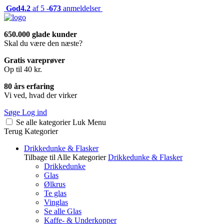
God
4.2
af 5 -
673
anmeldelser
650.000 glade kunder
Skal du være den næste?
Gratis vareprøver
Op til 40 kr.
80 års erfaring
Vi ved, hvad der virker
Søge
Log ind
Se alle kategorier
Luk
Menu
Terug
Kategorier
Drikkedunke & Flasker
Tilbage til Alle Kategorier
Drikkedunke & Flasker
Drikkedunke
Glas
Ølkrus
Te glas
Vinglas
Se alle Glas
Kaffe- & Underkopper