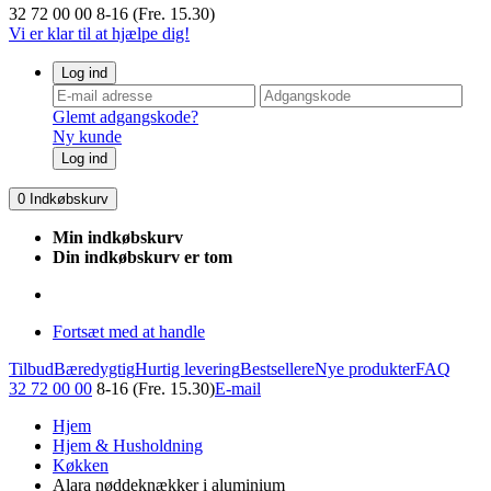
32 72 00 00
8-16 (Fre. 15.30)
Vi er klar til at hjælpe dig!
Log ind
Glemt adgangskode?
Ny kunde
Log ind
0
Indkøbskurv
Min indkøbskurv
Din indkøbskurv er tom
Fortsæt med at handle
Tilbud
Bæredygtig
Hurtig levering
Bestsellere
Nye produkter
FAQ
32 72 00 00
8-16 (Fre. 15.30)
E-mail
Hjem
Hjem & Husholdning
Køkken
Alara nøddeknækker i aluminium