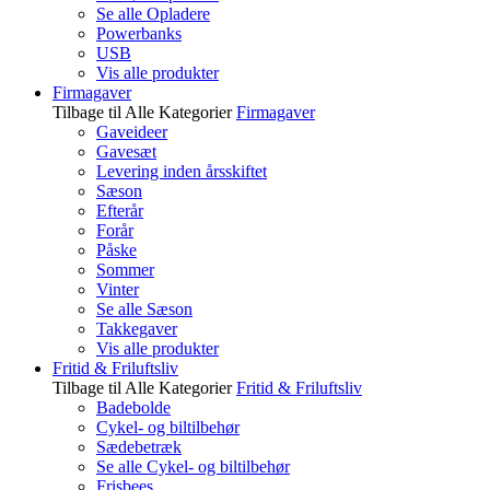
Se alle Opladere
Powerbanks
USB
Vis alle produkter
Firmagaver
Tilbage til Alle Kategorier
Firmagaver
Gaveideer
Gavesæt
Levering inden årsskiftet
Sæson
Efterår
Forår
Påske
Sommer
Vinter
Se alle Sæson
Takkegaver
Vis alle produkter
Fritid & Friluftsliv
Tilbage til Alle Kategorier
Fritid & Friluftsliv
Badebolde
Cykel- og biltilbehør
Sædebetræk
Se alle Cykel- og biltilbehør
Frisbees