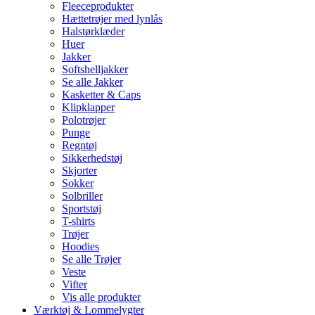
Fleeceprodukter
Hættetrøjer med lynlås
Halstørklæder
Huer
Jakker
Softshelljakker
Se alle Jakker
Kasketter & Caps
Klipklapper
Polotrøjer
Punge
Regntøj
Sikkerhedstøj
Skjorter
Sokker
Solbriller
Sportstøj
T-shirts
Trøjer
Hoodies
Se alle Trøjer
Veste
Vifter
Vis alle produkter
Værktøj & Lommelygter