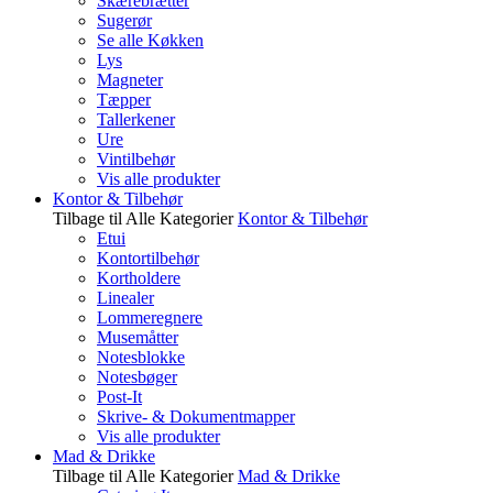
Skærebrætter
Sugerør
Se alle Køkken
Lys
Magneter
Tæpper
Tallerkener
Ure
Vintilbehør
Vis alle produkter
Kontor & Tilbehør
Tilbage til Alle Kategorier
Kontor & Tilbehør
Etui
Kontortilbehør
Kortholdere
Linealer
Lommeregnere
Musemåtter
Notesblokke
Notesbøger
Post-It
Skrive- & Dokumentmapper
Vis alle produkter
Mad & Drikke
Tilbage til Alle Kategorier
Mad & Drikke