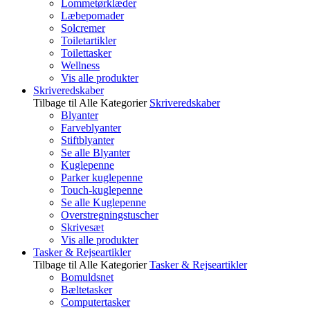
Lommetørklæder
Læbepomader
Solcremer
Toiletartikler
Toilettasker
Wellness
Vis alle produkter
Skriveredskaber
Tilbage til Alle Kategorier
Skriveredskaber
Blyanter
Farveblyanter
Stiftblyanter
Se alle Blyanter
Kuglepenne
Parker kuglepenne
Touch-kuglepenne
Se alle Kuglepenne
Overstregningstuscher
Skrivesæt
Vis alle produkter
Tasker & Rejseartikler
Tilbage til Alle Kategorier
Tasker & Rejseartikler
Bomuldsnet
Bæltetasker
Computertasker