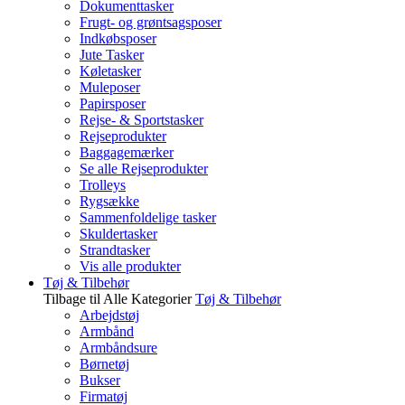
Dokumenttasker
Frugt- og grøntsagsposer
Indkøbsposer
Jute Tasker
Køletasker
Muleposer
Papirsposer
Rejse- & Sportstasker
Rejseprodukter
Baggagemærker
Se alle Rejseprodukter
Trolleys
Rygsække
Sammenfoldelige tasker
Skuldertasker
Strandtasker
Vis alle produkter
Tøj & Tilbehør
Tilbage til Alle Kategorier
Tøj & Tilbehør
Arbejdstøj
Armbånd
Armbåndsure
Børnetøj
Bukser
Firmatøj