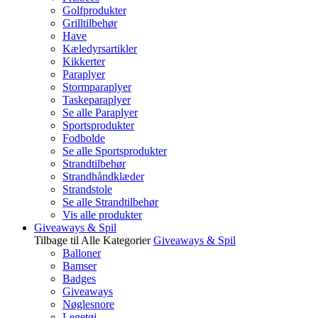
Golfprodukter
Grilltilbehør
Have
Kæledyrsartikler
Kikkerter
Paraplyer
Stormparaplyer
Taskeparaplyer
Se alle Paraplyer
Sportsprodukter
Fodbolde
Se alle Sportsprodukter
Strandtilbehør
Strandhåndklæder
Strandstole
Se alle Strandtilbehør
Vis alle produkter
Giveaways & Spil
Tilbage til Alle Kategorier
Giveaways & Spil
Balloner
Bamser
Badges
Giveaways
Nøglesnore
Legetøj