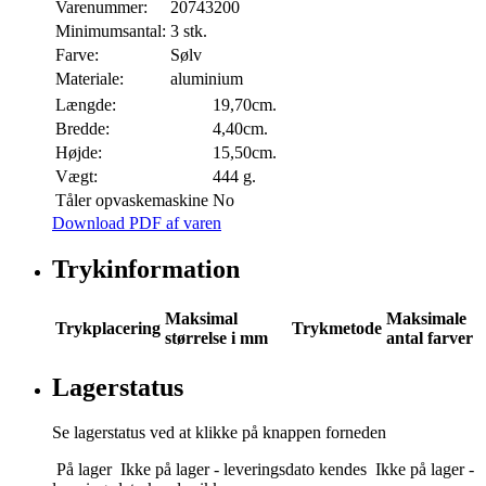
Varenummer:
20743200
Minimumsantal:
3 stk.
Farve:
Sølv
Materiale:
aluminium
Længde:
19,70cm.
Bredde:
4,40cm.
Højde:
15,50cm.
Vægt:
444 g.
Tåler opvaskemaskine
No
Download PDF af varen
Trykinformation
Maksimal
Maksimale
Trykplacering
Trykmetode
størrelse i mm
antal farver
Lagerstatus
Se lagerstatus ved at klikke på knappen forneden
På lager
Ikke på lager - leveringsdato kendes
Ikke på lager -