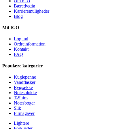
Om IGO
Bæredygtig
Karrieremuligheder
Blog
Mit IGO
Log ind
Ordreinformation
Kontakt
FAQ
Populære kategorier
Kuglepenne
Vandflasker
Rygsække
Notesblokke
T-Shirts
Notesbøger
Slik
Firmagaver
Lightere
Forklæder