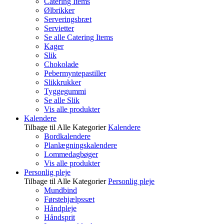
Catering Items
Ølbrikker
Serveringsbræt
Servietter
Se alle Catering Items
Kager
Slik
Chokolade
Pebermyntepastiller
Slikkrukker
Tyggegummi
Se alle Slik
Vis alle produkter
Kalendere
Tilbage til Alle Kategorier
Kalendere
Bordkalendere
Planlægningskalendere
Lommedagbøger
Vis alle produkter
Personlig pleje
Tilbage til Alle Kategorier
Personlig pleje
Mundbind
Førstehjælpssæt
Håndpleje
Håndsprit