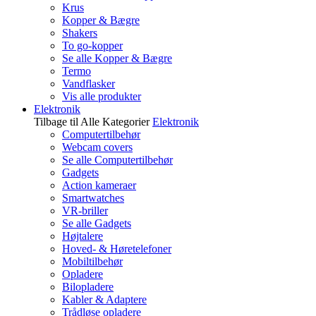
Krus
Kopper & Bægre
Shakers
To go-kopper
Se alle Kopper & Bægre
Termo
Vandflasker
Vis alle produkter
Elektronik
Tilbage til Alle Kategorier
Elektronik
Computertilbehør
Webcam covers
Se alle Computertilbehør
Gadgets
Action kameraer
Smartwatches
VR-briller
Se alle Gadgets
Højtalere
Hoved- & Høretelefoner
Mobiltilbehør
Opladere
Bilopladere
Kabler & Adaptere
Trådløse opladere