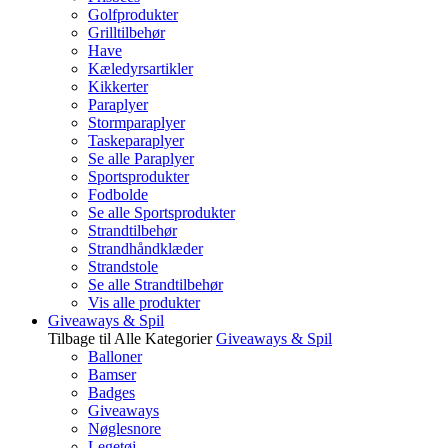
Golfprodukter
Grilltilbehør
Have
Kæledyrsartikler
Kikkerter
Paraplyer
Stormparaplyer
Taskeparaplyer
Se alle Paraplyer
Sportsprodukter
Fodbolde
Se alle Sportsprodukter
Strandtilbehør
Strandhåndklæder
Strandstole
Se alle Strandtilbehør
Vis alle produkter
Giveaways & Spil
Tilbage til Alle Kategorier
Giveaways & Spil
Balloner
Bamser
Badges
Giveaways
Nøglesnore
Legetøj