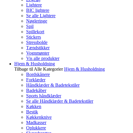
Lightere
BIC lightere
Se alle Lightere
Nøgleringe
Spil
Spillekort
Stickers
Stressbolde
Tændstikker
Vognmønter
Vis alle produkter
Hjem & Husholdning
Tilbage til Alle Kategorier
Hjem & Husholdning
Bordskånere
Forklæder
Håndklæder & Badetekstiler
Badekåber
Sports håndklæder
Se alle Håndklæder & Badetekstiler
Køkken
Bestik
Køkkenknive
Madkasser
Oplukkere