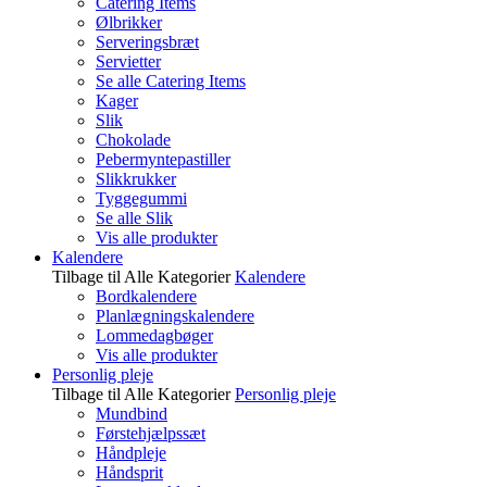
Catering Items
Ølbrikker
Serveringsbræt
Servietter
Se alle Catering Items
Kager
Slik
Chokolade
Pebermyntepastiller
Slikkrukker
Tyggegummi
Se alle Slik
Vis alle produkter
Kalendere
Tilbage til Alle Kategorier
Kalendere
Bordkalendere
Planlægningskalendere
Lommedagbøger
Vis alle produkter
Personlig pleje
Tilbage til Alle Kategorier
Personlig pleje
Mundbind
Førstehjælpssæt
Håndpleje
Håndsprit