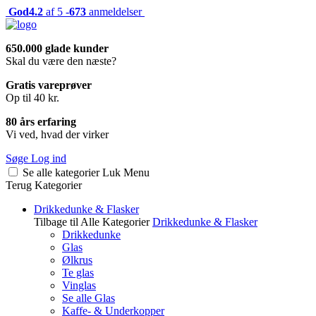
God
4.2
af 5 -
673
anmeldelser
650.000 glade kunder
Skal du være den næste?
Gratis vareprøver
Op til 40 kr.
80 års erfaring
Vi ved, hvad der virker
Søge
Log ind
Se alle kategorier
Luk
Menu
Terug
Kategorier
Drikkedunke & Flasker
Tilbage til Alle Kategorier
Drikkedunke & Flasker
Drikkedunke
Glas
Ølkrus
Te glas
Vinglas
Se alle Glas
Kaffe- & Underkopper