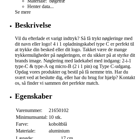
Materiale: bøgetræ
Henter data...
Se mere
Beskrivelse
Vil du efterlade et varigt indtryk? Så få trykt nøgleringe med
dit navn eller logo! 4 i 1 opladningskabel type C er perfekt til
at trykke din besked eller dit logo. Takket være de mange
trykkemuligheder på nøgleringen, er du sikker på at styrke dit
brands image. Nøglering med ladekabel med indgang: 2-i-1
type-C & type-A og micro-B (2 i 1 pin) og Type C-udgang.
Opdag vores produkter og bestil på få nemme trin. Har du
svært ved at beslutte dig, eller har du brug for hjælp? Kontakt
os, så finder vi sammen det perfekte match.
Egenskaber
Varenummer:
21650102
Minimumsantal:
10 stk.
Farve:
koboltblå
Materiale:
aluminium
Længde:
17 cm.