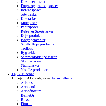
Dokumenttasker
Frugt- og grøntsagsposer
Indkøbsposer
Jute Tasker
Køletasker
Muleposer
Papirsposer
Rejse- & Sportstasker
Rejseprodukter
Baggagemærker
Se alle Rejseprodukter
Trolleys
Rygsække
Sammenfoldelige tasker
Skuldertasker
Strandtasker
Vis alle produkter
Tøj & Tilbehør
Tilbage til Alle Kategorier
Tøj & Tilbehør
Arbejdstøj
Armbånd
Armbåndsure
Børnetøj
Bukser
Firmatøj