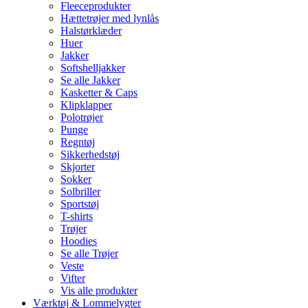
Fleeceprodukter
Hættetrøjer med lynlås
Halstørklæder
Huer
Jakker
Softshelljakker
Se alle Jakker
Kasketter & Caps
Klipklapper
Polotrøjer
Punge
Regntøj
Sikkerhedstøj
Skjorter
Sokker
Solbriller
Sportstøj
T-shirts
Trøjer
Hoodies
Se alle Trøjer
Veste
Vifter
Vis alle produkter
Værktøj & Lommelygter