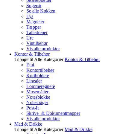
Skærebrætter
Sugerør
Se alle Køkken
Lys
Magneter
Tæpper
Tallerkener
Ure
Vintilbehør
Vis alle produkter
Kontor & Tilbehør
Tilbage til Alle Kategorier
Kontor & Tilbehør
Etui
Kontortilbehør
Kortholdere
Linealer
Lommeregnere
Musemåtter
Notesblokke
Notesbøger
Post-It
Skrive- & Dokumentmapper
Vis alle produkter
Mad & Drikke
Tilbage til Alle Kategorier
Mad & Drikke