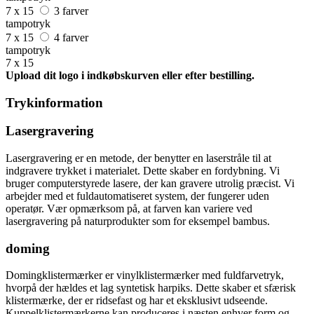
7 x 15
3 farver
tampotryk
7 x 15
4 farver
tampotryk
7 x 15
Upload dit logo i indkøbskurven eller efter bestilling.
Trykinformation
Lasergravering
Lasergravering er en metode, der benytter en laserstråle til at
indgravere trykket i materialet. Dette skaber en fordybning. Vi
bruger computerstyrede lasere, der kan gravere utrolig præcist. Vi
arbejder med et fuldautomatiseret system, der fungerer uden
operatør. Vær opmærksom på, at farven kan variere ved
lasergravering på naturprodukter som for eksempel bambus.
doming
Domingklistermærker er vinylklistermærker med fuldfarvetryk,
hvorpå der hældes et lag syntetisk harpiks. Dette skaber et sfærisk
klistermærke, der er ridsefast og har et eksklusivt udseende.
Kuppelklistermærkerne kan produceres i næsten enhver form og