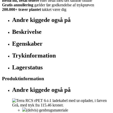
Bestil nu, betal senere
eller betal med det samme online
Gratis annullering
gælder før godkendelse af trykprøven
200.000+
træer plantet
takket være dig
Andre kiggede også på
Beskrivelse
Egenskaber
Trykinformation
Lagerstatus
Produktinformation
Andre kiggede også på
(delvis) genbrugsmateriale