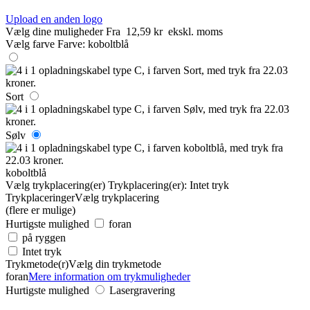
Upload en anden logo
Vælg dine muligheder
Fra
12,59 kr
ekskl. moms
Vælg farve
Farve:
koboltblå
Sort
Sølv
koboltblå
Vælg trykplacering(er)
Trykplacering(er):
Intet tryk
Trykplaceringer
Vælg trykplacering
(flere er mulige)
Hurtigste mulighed
foran
på ryggen
Intet tryk
Trykmetode(r)
Vælg din trykmetode
foran
Mere information om trykmuligheder
Hurtigste mulighed
Lasergravering