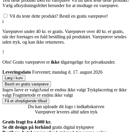
Test dette produkt med en vareprøve
Vil du først teste dette produkt?
Vælg afkrydsningsfeltet herunder for at modtage en vareprøve.
Vil du teste dette produkt? Bestil en gratis vareprøve!
i
Vareprøver under 40 kr. er gratis. Vareprøver over 40 kr. er gratis,
når der foretages en fuld bestilling på produktet. Vareprøver sendes
uden tryk, og kan ikke returneres.
!
Obs! Gratis vareprøver er
ikke
tilgængelige for privatkunder.
Leveringsdato
Forventet; mandag d. 17. august 2026
Læg i kurv
Bestil en gratis vareprøve
Ingen farve er valgt
Antal er endnu ikke valgt
Trykplacering er ikke
valgt
Fragtmetode er endnu ikke valgt
Få et uforpligtende tilbud
Du kan uploade dit logo i indkøbskurven
Vareprøver leveres altid uden tryk
Gratis fragt fra 4.000 kr.
Se dit design på forhånd
gratis digital trykprøve