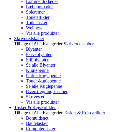
Lommetørklæder
Læbepomader
Solcremer
Toiletartikler
Toilettasker
Wellness
Vis alle produkter
Skriveredskaber
Tilbage til Alle Kategorier
Skriveredskaber
Blyanter
Farveblyanter
Stiftblyanter
Se alle Blyanter
Kuglepenne
Parker kuglepenne
Touch-kuglepenne
Se alle Kuglepenne
Overstregningstuscher
Skrivesæt
Vis alle produkter
Tasker & Rejseartikler
Tilbage til Alle Kategorier
Tasker & Rejseartikler
Bomuldsnet
Bæltetasker
Computertasker