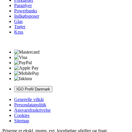
Forklæder
Paraplyer
Powerbanks
Indkøbsposer
Glas
Trøjer
Krus
IGO Profil Danmark
Generelle vilkår
Persondatapolitik
Ansvarsfraskrivelse
Cookies
Sitemap
Priserne er ekskl. moms, evt. lovpligtige afgifter og fragt,