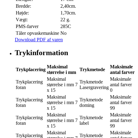
Bredde:
2,40cm.
Højde:
1,70cm.
Vægt:
22 g.
PMS-farver
285C
Tåler opvaskemaskine
No
Download PDF af varen
Trykinformation
Maksimal
Maksimale
Trykplacering
Trykmetode
størrelse i mm
antal farver
Maksimal
Maksimale
Trykplacering
Trykmetode
størrelse i mm
7
antal farver
foran
Lasergravering
x 15
0
Maksimal
Maksimale
Trykplacering
Trykmetode
størrelse i mm
7
antal farver
foran
doming
x 15
99
Maksimal
Maksimale
Trykplacering
Trykmetode
størrelse i mm
7
antal farver
foran
label
x 15
99
Maksimal
Maksimale
Trykplacering
Trykmetode