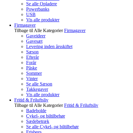
Se alle Opladere
Powerbanks
USB
Vis alle produkter
Firmagaver
Tilbage til Alle Kategorier
Firmagaver
Gaveideer
Gavesæt
Levering inden årsskiftet
Sæson
Efterår
Forår
Påske
Sommer
Vinter
Se alle Sæson
Takkegaver
Vis alle produkter
Fritid & Friluftsliv
Tilbage til Alle Kategorier
Fritid & Friluftsliv
Badebolde
Cykel- og biltilbehør
Sædebetræk
Se alle Cykel- og biltilbehør
Frisbees