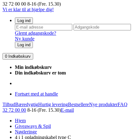
32 72 00 00
8-16 (Fre. 15.30)
Vi er klar til at hjælpe dig!
Log ind
Glemt adgangskode?
Ny kunde
Log ind
0
Indkøbskurv
Min indkøbskurv
Din indkøbskurv er tom
Fortsæt med at handle
Tilbud
Bæredygtig
Hurtig levering
Bestsellere
Nye produkter
FAQ
32 72 00 00
8-16 (Fre. 15.30)
E-mail
Hjem
Giveaways & Spil
Nøgleringe
4 i 1 opladningskabel type C