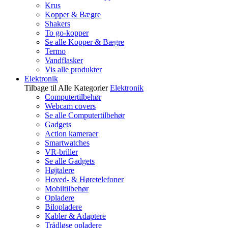
Krus
Kopper & Bægre
Shakers
To go-kopper
Se alle Kopper & Bægre
Termo
Vandflasker
Vis alle produkter
Elektronik
Tilbage til Alle Kategorier
Elektronik
Computertilbehør
Webcam covers
Se alle Computertilbehør
Gadgets
Action kameraer
Smartwatches
VR-briller
Se alle Gadgets
Højtalere
Hoved- & Høretelefoner
Mobiltilbehør
Opladere
Bilopladere
Kabler & Adaptere
Trådløse opladere