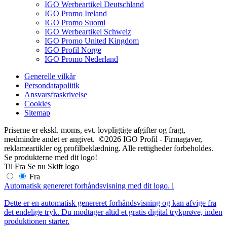
IGO Werbeartikel Deutschland
IGO Promo Ireland
IGO Promo Suomi
IGO Werbeartikel Schweiz
IGO Promo United Kingdom
IGO Profil Norge
IGO Promo Nederland
Generelle vilkår
Persondatapolitik
Ansvarsfraskrivelse
Cookies
Sitemap
Priserne er ekskl. moms, evt. lovpligtige afgifter og fragt,
medmindre andet er angivet. ©2026 IGO Profil - Firmagaver,
reklameartikler og profilbeklædning. Alle rettigheder forbeholdes.
Se produkterne med dit logo!
Til
Fra
Se nu
Skift logo
Fra
Automatisk genereret forhåndsvisning med dit logo.
i
Dette er en automatisk genereret forhåndsvisning og kan afvige fra
det endelige tryk. Du modtager altid et gratis digital trykprøve, inden
produktionen starter.