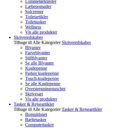
Lommetørklæder
Læbepomader
Solcremer
Toiletartikler
Toilettasker
Wellness
Vis alle produkter
Skriveredskaber
Tilbage til Alle Kategorier
Skriveredskaber
Blyanter
Farveblyanter
Stiftblyanter
Se alle Blyanter
Kuglepenne
Parker kuglepenne
Touch-kuglepenne
Se alle Kuglepenne
Overstregningstuscher
Skrivesæt
Vis alle produkter
Tasker & Rejseartikler
Tilbage til Alle Kategorier
Tasker & Rejseartikler
Bomuldsnet
Bæltetasker
Computertasker