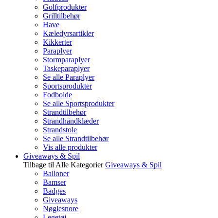
Golfprodukter
Grilltilbehør
Have
Kæledyrsartikler
Kikkerter
Paraplyer
Stormparaplyer
Taskeparaplyer
Se alle Paraplyer
Sportsprodukter
Fodbolde
Se alle Sportsprodukter
Strandtilbehør
Strandhåndklæder
Strandstole
Se alle Strandtilbehør
Vis alle produkter
Giveaways & Spil
Tilbage til Alle Kategorier
Giveaways & Spil
Balloner
Bamser
Badges
Giveaways
Nøglesnore
Legetøj