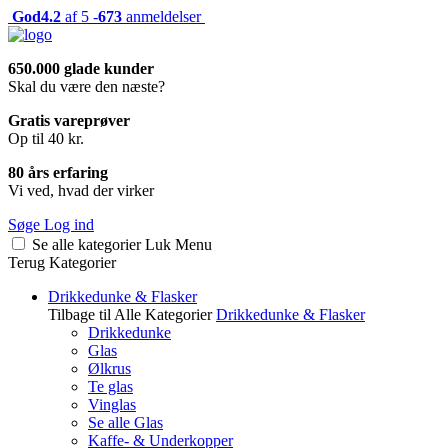
God
4.2
af 5 -
673
anmeldelser
650.000 glade kunder
Skal du være den næste?
Gratis vareprøver
Op til 40 kr.
80 års erfaring
Vi ved, hvad der virker
Søge
Log ind
Se alle kategorier
Luk
Menu
Terug
Kategorier
Drikkedunke & Flasker
Tilbage til Alle Kategorier
Drikkedunke & Flasker
Drikkedunke
Glas
Ølkrus
Te glas
Vinglas
Se alle Glas
Kaffe- & Underkopper