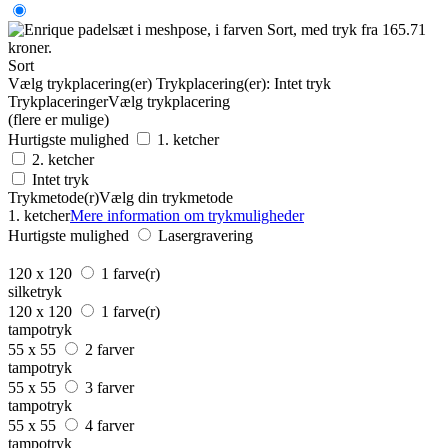
Sort
Vælg trykplacering(er)
Trykplacering(er):
Intet tryk
Trykplaceringer
Vælg trykplacering
(flere er mulige)
Hurtigste mulighed
1. ketcher
2. ketcher
Intet tryk
Trykmetode(r)
Vælg din trykmetode
1. ketcher
Mere information om trykmuligheder
Hurtigste mulighed
Lasergravering
120 x 120
1 farve(r)
silketryk
120 x 120
1 farve(r)
tampotryk
55 x 55
2 farver
tampotryk
55 x 55
3 farver
tampotryk
55 x 55
4 farver
tampotryk