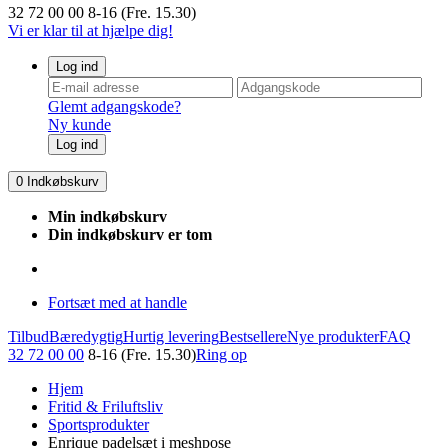
32 72 00 00
8-16 (Fre. 15.30)
Vi er klar til at hjælpe dig!
Log ind
Glemt adgangskode?
Ny kunde
Log ind
0
Indkøbskurv
Min indkøbskurv
Din indkøbskurv er tom
Fortsæt med at handle
Tilbud
Bæredygtig
Hurtig levering
Bestsellere
Nye produkter
FAQ
32 72 00 00
8-16 (Fre. 15.30)
Ring op
Hjem
Fritid & Friluftsliv
Sportsprodukter
Enrique padelsæt i meshpose