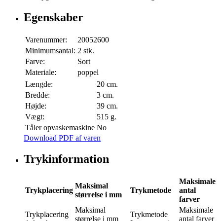
Egenskaber
Varenummer:
20052600
Minimumsantal:
2 stk.
Farve:
Sort
Materiale:
poppel
Længde:
20 cm.
Bredde:
3 cm.
Højde:
39 cm.
Vægt:
515 g.
Tåler opvaskemaskine
No
Download PDF af varen
Trykinformation
Maksimale
Maksimal
Trykplacering
Trykmetode
antal
størrelse i mm
farver
Maksimal
Maksimale
Trykplacering
Trykmetode
størrelse i mm
antal farver