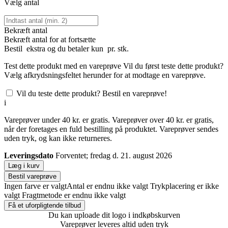
Vælg antal
Bekræft antal
Bekræft antal for at fortsætte
Bestil
ekstra og du betaler kun
pr. stk.
Test dette produkt med en vareprøve
Vil du først teste dette produkt?
Vælg afkrydsningsfeltet herunder for at modtage en vareprøve.
Vil du teste dette produkt? Bestil en vareprøve!
i
Vareprøver under 40 kr. er gratis. Vareprøver over 40 kr. er gratis,
når der foretages en fuld bestilling på produktet. Vareprøver sendes
uden tryk, og kan ikke returneres.
Leveringsdato
Forventet; fredag d. 21. august 2026
Læg i kurv
Bestil vareprøve
Ingen farve er valgt
Antal er endnu ikke valgt
Trykplacering er ikke
valgt
Fragtmetode er endnu ikke valgt
Få et uforpligtende tilbud
Du kan uploade dit logo i indkøbskurven
Vareprøver leveres altid uden tryk