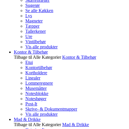
Skærebrætter
Sugerør
Se alle Køkken
Lys
Magneter
Tæpper
Tallerkener
Ure
Vintilbehør
Vis alle produkter
Kontor & Tilbehør
Tilbage til Alle Kategorier
Kontor & Tilbehør
Etui
Kontortilbehør
Kortholdere
Linealer
Lommeregnere
Musemåtter
Notesblokke
Notesbøger
Post-It
Skrive- & Dokumentmapper
Vis alle produkter
Mad & Drikke
Tilbage til Alle Kategorier
Mad & Drikke