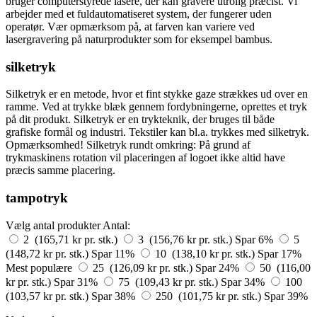
bruger computerstyrede lasere, der kan gravere utrolig præcist. Vi
arbejder med et fuldautomatiseret system, der fungerer uden
operatør. Vær opmærksom på, at farven kan variere ved
lasergravering på naturprodukter som for eksempel bambus.
silketryk
Silketryk er en metode, hvor et fint stykke gaze strækkes ud over en
ramme. Ved at trykke blæk gennem fordybningerne, oprettes et tryk
på dit produkt. Silketryk er en trykteknik, der bruges til både
grafiske formål og industri. Tekstiler kan bl.a. trykkes med silketryk.
Opmærksomhed! Silketryk rundt omkring: På grund af
trykmaskinens rotation vil placeringen af logoet ikke altid have
præcis samme placering.
tampotryk
Vælg antal produkter
Antal:
2 (165,71 kr pr. stk.)
3 (156,76 kr pr. stk.)
Spar 6%
5
(148,72 kr pr. stk.)
Spar 11%
10 (138,10 kr pr. stk.)
Spar 17%
Mest populære
25 (126,09 kr pr. stk.)
Spar 24%
50 (116,00
kr pr. stk.)
Spar 31%
75 (109,43 kr pr. stk.)
Spar 34%
100
(103,57 kr pr. stk.)
Spar 38%
250 (101,75 kr pr. stk.)
Spar 39%