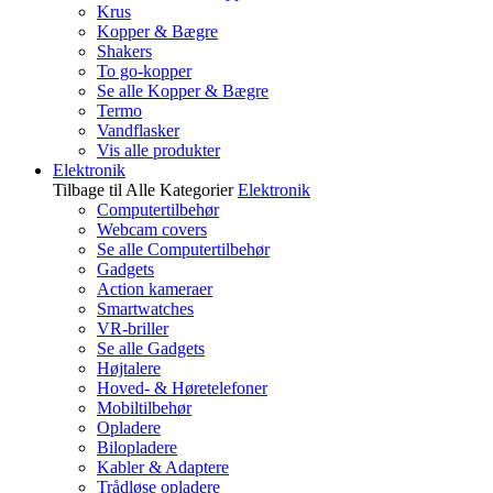
Krus
Kopper & Bægre
Shakers
To go-kopper
Se alle Kopper & Bægre
Termo
Vandflasker
Vis alle produkter
Elektronik
Tilbage til Alle Kategorier
Elektronik
Computertilbehør
Webcam covers
Se alle Computertilbehør
Gadgets
Action kameraer
Smartwatches
VR-briller
Se alle Gadgets
Højtalere
Hoved- & Høretelefoner
Mobiltilbehør
Opladere
Bilopladere
Kabler & Adaptere
Trådløse opladere