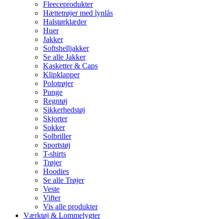
Fleeceprodukter
Hættetrøjer med lynlås
Halstørklæder
Huer
Jakker
Softshelljakker
Se alle Jakker
Kasketter & Caps
Klipklapper
Polotrøjer
Punge
Regntøj
Sikkerhedstøj
Skjorter
Sokker
Solbriller
Sportstøj
T-shirts
Trøjer
Hoodies
Se alle Trøjer
Veste
Vifter
Vis alle produkter
Værktøj & Lommelygter