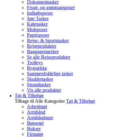
Dokumenttasker
Frugt- og grøntsagsposer
Indkøbsposer
Jute Tasker
Køletasker
Muleposer
Papirsposer
Rejse- & Sportstasker
Rejseprodukter
Baggagemærker
Se alle Rejseprodukter
Trolleys
Rygsække
Sammenfoldelige tasker
Skuldertasker
Strandtasker
Vis alle produkter
Tøj & Tilbehør
Tilbage til Alle Kategorier
Tøj & Tilbehør
Arbejdstøj
Armbånd
Armbåndsure
Børnetøj
Bukser
Firmatøj