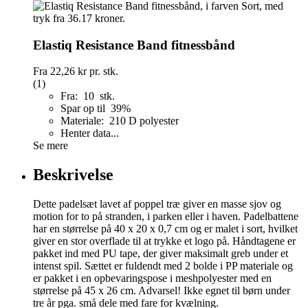
Elastiq Resistance Band fitnessbånd
Fra
22,26 kr
pr. stk.
(1)
Fra: 10 stk.
Spar op til 39%
Materiale: 210 D polyester
Henter data...
Se mere
Beskrivelse
Dette padelsæt lavet af poppel træ giver en masse sjov og
motion for to på stranden, i parken eller i haven. Padelbattene
har en størrelse på 40 x 20 x 0,7 cm og er malet i sort, hvilket
giver en stor overflade til at trykke et logo på. Håndtagene er
pakket ind med PU tape, der giver maksimalt greb under et
intenst spil. Sættet er fuldendt med 2 bolde i PP materiale og
er pakket i en opbevaringspose i meshpolyester med en
størrelse på 45 x 26 cm. Advarsel! Ikke egnet til børn under
tre år pga. små dele med fare for kvælning.