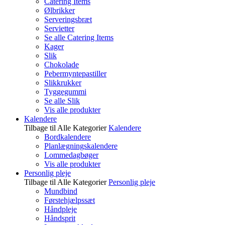
Catering Items
Ølbrikker
Serveringsbræt
Servietter
Se alle Catering Items
Kager
Slik
Chokolade
Pebermyntepastiller
Slikkrukker
Tyggegummi
Se alle Slik
Vis alle produkter
Kalendere
Tilbage til Alle Kategorier
Kalendere
Bordkalendere
Planlægningskalendere
Lommedagbøger
Vis alle produkter
Personlig pleje
Tilbage til Alle Kategorier
Personlig pleje
Mundbind
Førstehjælpssæt
Håndpleje
Håndsprit