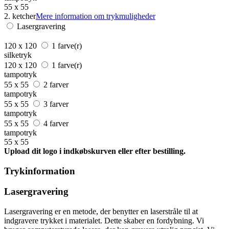
55 x 55
2. ketcher
Mere information om trykmuligheder
Lasergravering
120 x 120
1 farve(r)
silketryk
120 x 120
1 farve(r)
tampotryk
55 x 55
2 farver
tampotryk
55 x 55
3 farver
tampotryk
55 x 55
4 farver
tampotryk
55 x 55
Upload dit logo i indkøbskurven eller efter bestilling.
Trykinformation
Lasergravering
Lasergravering er en metode, der benytter en laserstråle til at
indgravere trykket i materialet. Dette skaber en fordybning. Vi