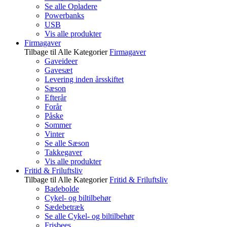
Se alle Opladere
Powerbanks
USB
Vis alle produkter
Firmagaver
Tilbage til Alle Kategorier
Firmagaver
Gaveideer
Gavesæt
Levering inden årsskiftet
Sæson
Efterår
Forår
Påske
Sommer
Vinter
Se alle Sæson
Takkegaver
Vis alle produkter
Fritid & Friluftsliv
Tilbage til Alle Kategorier
Fritid & Friluftsliv
Badebolde
Cykel- og biltilbehør
Sædebetræk
Se alle Cykel- og biltilbehør
Frisbees