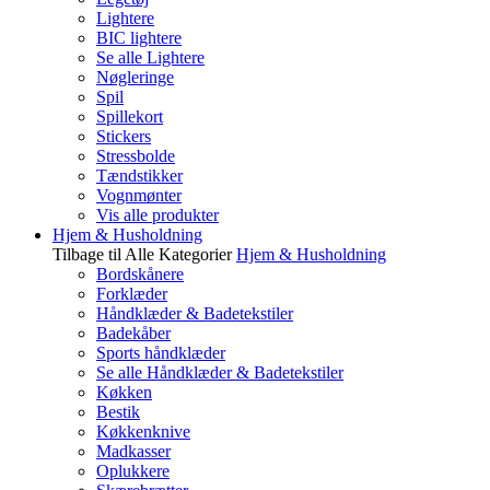
Lightere
BIC lightere
Se alle Lightere
Nøgleringe
Spil
Spillekort
Stickers
Stressbolde
Tændstikker
Vognmønter
Vis alle produkter
Hjem & Husholdning
Tilbage til Alle Kategorier
Hjem & Husholdning
Bordskånere
Forklæder
Håndklæder & Badetekstiler
Badekåber
Sports håndklæder
Se alle Håndklæder & Badetekstiler
Køkken
Bestik
Køkkenknive
Madkasser
Oplukkere