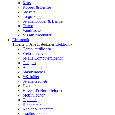
Krus
Kopper & Bægre
Shakers
To go-kopper
Se alle Kopper & Bægre
Termo
Vandflasker
Vis alle produkter
Elektronik
Tilbage til Alle Kategorier
Elektronik
Computertilbehør
Webcam covers
Se alle Computertilbehør
Gadgets
Action kameraer
Smartwatches
VR-briller
Se alle Gadgets
Højtalere
Hoved- & Høretelefoner
Mobiltilbehør
Opladere
Bilopladere
Kabler & Adaptere
Trådløse opladere