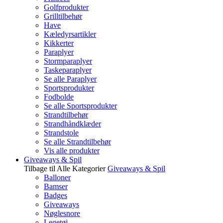
Golfprodukter
Grilltilbehør
Have
Kæledyrsartikler
Kikkerter
Paraplyer
Stormparaplyer
Taskeparaplyer
Se alle Paraplyer
Sportsprodukter
Fodbolde
Se alle Sportsprodukter
Strandtilbehør
Strandhåndklæder
Strandstole
Se alle Strandtilbehør
Vis alle produkter
Giveaways & Spil
Tilbage til Alle Kategorier
Giveaways & Spil
Balloner
Bamser
Badges
Giveaways
Nøglesnore
Legetøj