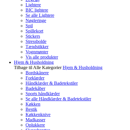
Lightere
BIC lightere
Se alle Lightere
Nøgleringe
Spil
Spillekort
Stickers
Stressbolde
Tændstikker
Vognmønter
Vis alle produkter
Hjem & Husholdning
Tilbage til Alle Kategorier
Hjem & Husholdning
Bordskånere
Forklæder
Håndklæder & Badetekstiler
Badekåber
Sports håndklæder
Se alle Håndklæder & Badetekstiler
Køkken
Bestik
Køkkenknive
Madkasser
Oplukkere