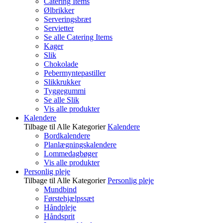
Catering Items
Ølbrikker
Serveringsbræt
Servietter
Se alle Catering Items
Kager
Slik
Chokolade
Pebermyntepastiller
Slikkrukker
Tyggegummi
Se alle Slik
Vis alle produkter
Kalendere
Tilbage til Alle Kategorier
Kalendere
Bordkalendere
Planlægningskalendere
Lommedagbøger
Vis alle produkter
Personlig pleje
Tilbage til Alle Kategorier
Personlig pleje
Mundbind
Førstehjælpssæt
Håndpleje
Håndsprit