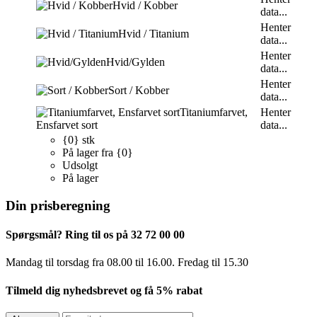
Hvid / Kobber
data...
Henter
Hvid / Titanium
data...
Henter
Hvid/Gylden
data...
Henter
Sort / Kobber
data...
Titaniumfarvet,
Henter
Ensfarvet sort
data...
{0} stk
På lager fra {0}
Udsolgt
På lager
Din prisberegning
Spørgsmål? Ring til os på 32 72 00 00
Mandag til torsdag fra 08.00 til 16.00. Fredag ​​til 15.30
Tilmeld dig nyhedsbrevet og få 5% rabat