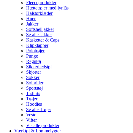
Fleeceprodukter
Hættetrøjer med lynlås
Halstørklæder
Huer
Jakker
Softshelljakker
Se alle Jakker
Kasketter & Caps
Klipklapper
Polotrøjer
Punge
Regntøj
Sikkerhedstøj
Skjorter
Sokker
Solbriller
Sportstøj
T-shirts
Trøjer
Hoodies
Se alle Trøjer
Veste
Vifter
Vis alle produkter
Værktøj & Lommelygter