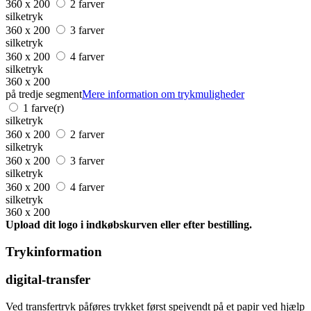
360 x 200
2 farver
silketryk
360 x 200
3 farver
silketryk
360 x 200
4 farver
silketryk
360 x 200
på tredje segment
Mere information om trykmuligheder
1 farve(r)
silketryk
360 x 200
2 farver
silketryk
360 x 200
3 farver
silketryk
360 x 200
4 farver
silketryk
360 x 200
Upload dit logo i indkøbskurven eller efter bestilling.
Trykinformation
digital-transfer
Ved transfertryk påføres trykket først spejvendt på et papir ved hjælp