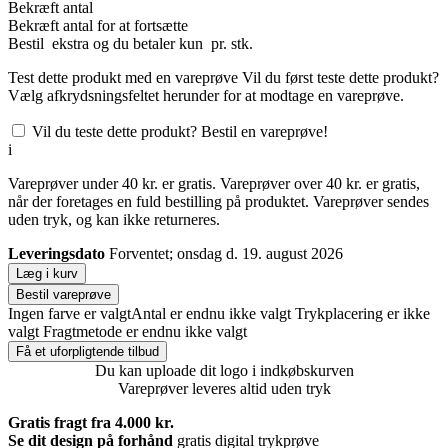
Bekræft antal
Bekræft antal for at fortsætte
Bestil
ekstra og du betaler kun
pr. stk.
Test dette produkt med en vareprøve
Vil du først teste dette produkt?
Vælg afkrydsningsfeltet herunder for at modtage en vareprøve.
Vil du teste dette produkt? Bestil en vareprøve!
i
Vareprøver under 40 kr. er gratis. Vareprøver over 40 kr. er gratis,
når der foretages en fuld bestilling på produktet. Vareprøver sendes
uden tryk, og kan ikke returneres.
Leveringsdato
Forventet; onsdag d. 19. august 2026
Læg i kurv
Bestil vareprøve
Ingen farve er valgt
Antal er endnu ikke valgt
Trykplacering er ikke
valgt
Fragtmetode er endnu ikke valgt
Få et uforpligtende tilbud
Du kan uploade dit logo i indkøbskurven
Vareprøver leveres altid uden tryk
Gratis fragt fra 4.000 kr.
Se dit design på forhånd
gratis digital trykprøve