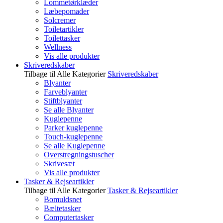
Lommetørklæder
Læbepomader
Solcremer
Toiletartikler
Toilettasker
Wellness
Vis alle produkter
Skriveredskaber
Tilbage til Alle Kategorier
Skriveredskaber
Blyanter
Farveblyanter
Stiftblyanter
Se alle Blyanter
Kuglepenne
Parker kuglepenne
Touch-kuglepenne
Se alle Kuglepenne
Overstregningstuscher
Skrivesæt
Vis alle produkter
Tasker & Rejseartikler
Tilbage til Alle Kategorier
Tasker & Rejseartikler
Bomuldsnet
Bæltetasker
Computertasker