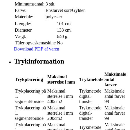
Minimumsantal:
3 stk.
Farve:
Ensfarvet sort/Gylden
Materiale:
polyester
Længde:
101 cm.
Diameter
133 cm.
Vægt:
640 g.
Tåler opvaskemaskine
No
Download PDF af varen
Trykinformation
Maksimale
Maksimal
Trykplacering
Trykmetode
antal
størrelse i mm
farver
Trykplacering
på
Maksimal
Trykmetode
Maksimale
1.
størrelse i mm
digital-
antal farver
segment/forside
400cm2
transfer
99
Trykplacering
på
Maksimal
Trykmetode
Maksimale
1.
størrelse i mm
digital-
antal farver
segment/forside
200cm2
transfer
99
Trykplacering
på
Maksimal
Maksimale
Trykmetode
1.
størrelse i mm
antal farver