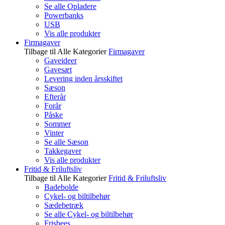
Se alle Opladere
Powerbanks
USB
Vis alle produkter
Firmagaver
Tilbage til Alle Kategorier
Firmagaver
Gaveideer
Gavesæt
Levering inden årsskiftet
Sæson
Efterår
Forår
Påske
Sommer
Vinter
Se alle Sæson
Takkegaver
Vis alle produkter
Fritid & Friluftsliv
Tilbage til Alle Kategorier
Fritid & Friluftsliv
Badebolde
Cykel- og biltilbehør
Sædebetræk
Se alle Cykel- og biltilbehør
Frisbees