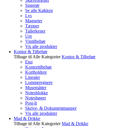
Skærebrætter
Sugerør
Se alle Køkken
Lys
Magneter
Tæpper
Tallerkener
Ure
Vintilbehør
Vis alle produkter
Kontor & Tilbehør
Tilbage til Alle Kategorier
Kontor & Tilbehør
Etui
Kontortilbehør
Kortholdere
Linealer
Lommeregnere
Musemåtter
Notesblokke
Notesbøger
Post-It
Skrive- & Dokumentmapper
Vis alle produkter
Mad & Drikke
Tilbage til Alle Kategorier
Mad & Drikke