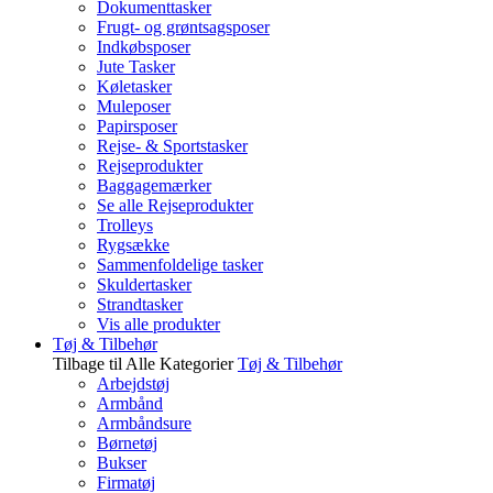
Dokumenttasker
Frugt- og grøntsagsposer
Indkøbsposer
Jute Tasker
Køletasker
Muleposer
Papirsposer
Rejse- & Sportstasker
Rejseprodukter
Baggagemærker
Se alle Rejseprodukter
Trolleys
Rygsække
Sammenfoldelige tasker
Skuldertasker
Strandtasker
Vis alle produkter
Tøj & Tilbehør
Tilbage til Alle Kategorier
Tøj & Tilbehør
Arbejdstøj
Armbånd
Armbåndsure
Børnetøj
Bukser
Firmatøj