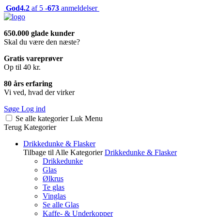
God
4.2
af 5 -
673
anmeldelser
650.000 glade kunder
Skal du være den næste?
Gratis vareprøver
Op til 40 kr.
80 års erfaring
Vi ved, hvad der virker
Søge
Log ind
Se alle kategorier
Luk
Menu
Terug
Kategorier
Drikkedunke & Flasker
Tilbage til Alle Kategorier
Drikkedunke & Flasker
Drikkedunke
Glas
Ølkrus
Te glas
Vinglas
Se alle Glas
Kaffe- & Underkopper