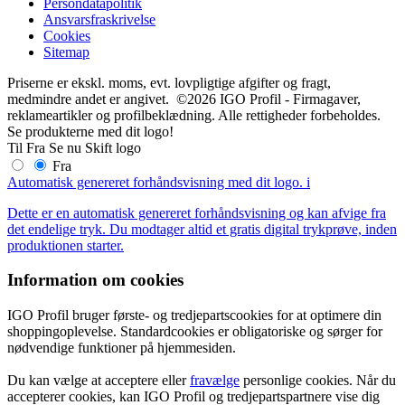
Persondatapolitik
Ansvarsfraskrivelse
Cookies
Sitemap
Priserne er ekskl. moms, evt. lovpligtige afgifter og fragt,
medmindre andet er angivet. ©2026 IGO Profil - Firmagaver,
reklameartikler og profilbeklædning. Alle rettigheder forbeholdes.
Se produkterne med dit logo!
Til
Fra
Se nu
Skift logo
Fra
Automatisk genereret forhåndsvisning med dit logo.
i
Dette er en automatisk genereret forhåndsvisning og kan afvige fra
det endelige tryk. Du modtager altid et gratis digital trykprøve, inden
produktionen starter.
Information om cookies
IGO Profil bruger første- og tredjepartscookies for at optimere din
shoppingoplevelse. Standardcookies er obligatoriske og sørger for
nødvendige funktioner på hjemmesiden.
Du kan vælge at acceptere eller
fravælge
personlige cookies. Når du
accepterer cookies, kan IGO Profil og tredjepartspartnere vise dig