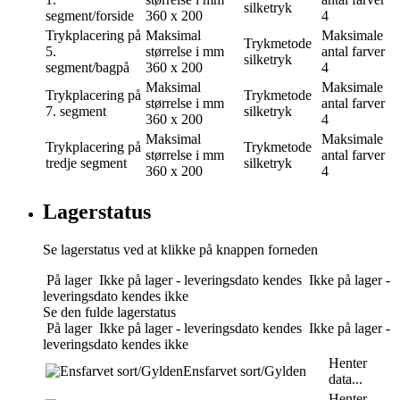
silketryk
segment/forside
360 x 200
4
Trykplacering
på
Maksimal
Maksimale
Trykmetode
5.
størrelse i mm
antal farver
silketryk
segment/bagpå
360 x 200
4
Maksimal
Maksimale
Trykplacering
på
Trykmetode
størrelse i mm
antal farver
7. segment
silketryk
360 x 200
4
Maksimal
Maksimale
Trykplacering
på
Trykmetode
størrelse i mm
antal farver
tredje segment
silketryk
360 x 200
4
Lagerstatus
Se lagerstatus ved at klikke på knappen forneden
På lager
Ikke på lager - leveringsdato kendes
Ikke på lager -
leveringsdato kendes ikke
Se den fulde lagerstatus
På lager
Ikke på lager - leveringsdato kendes
Ikke på lager -
leveringsdato kendes ikke
Henter
Ensfarvet sort/Gylden
data...
Henter