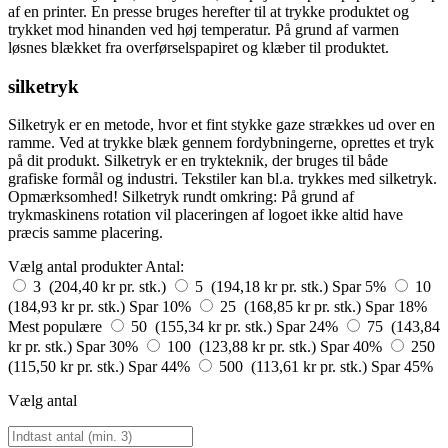
af en printer. En presse bruges herefter til at trykke produktet og
trykket mod hinanden ved høj temperatur. På grund af varmen
løsnes blækket fra overførselspapiret og klæber til produktet.
silketryk
Silketryk er en metode, hvor et fint stykke gaze strækkes ud over en
ramme. Ved at trykke blæk gennem fordybningerne, oprettes et tryk
på dit produkt. Silketryk er en trykteknik, der bruges til både
grafiske formål og industri. Tekstiler kan bl.a. trykkes med silketryk.
Opmærksomhed! Silketryk rundt omkring: På grund af
trykmaskinens rotation vil placeringen af logoet ikke altid have
præcis samme placering.
Vælg antal produkter
Antal:
3 (204,40 kr pr. stk.)
5 (194,18 kr pr. stk.)
Spar 5%
10
(184,93 kr pr. stk.)
Spar 10%
25 (168,85 kr pr. stk.)
Spar 18%
Mest populære
50 (155,34 kr pr. stk.)
Spar 24%
75 (143,84
kr pr. stk.)
Spar 30%
100 (123,88 kr pr. stk.)
Spar 40%
250
(115,50 kr pr. stk.)
Spar 44%
500 (113,61 kr pr. stk.)
Spar 45%
Vælg antal