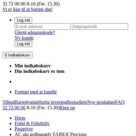
32 72 00 00
8-16 (Fre. 15.30)
Vi er klar til at hjælpe dig!
Log ind
Glemt adgangskode?
Ny kunde
Log ind
0
Indkøbskurv
Min indkøbskurv
Din indkøbskurv er tom
Fortsæt med at handle
Tilbud
Bæredygtig
Hurtig levering
Bestsellere
Nye produkter
FAQ
32 72 00 00
8-16 (Fre. 15.30)
Ring op
Hjem
Fritid & Friluftsliv
Paraplyer
AC alu golfparaply FARE® Precious