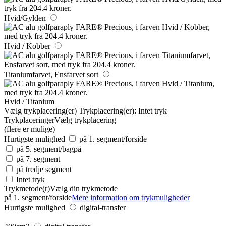
Hvid/Gylden
Hvid / Kobber
Titaniumfarvet, Ensfarvet sort
Hvid / Titanium
Vælg trykplacering(er)
Trykplacering(er):
Intet tryk
Trykplaceringer
Vælg trykplacering
(flere er mulige)
Hurtigste mulighed
på 1. segment/forside
på 5. segment/bagpå
på 7. segment
på tredje segment
Intet tryk
Trykmetode(r)
Vælg din trykmetode
på 1. segment/forside
Mere information om trykmuligheder
Hurtigste mulighed
digital-transfer