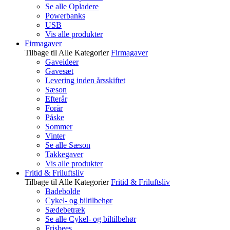
Se alle Opladere
Powerbanks
USB
Vis alle produkter
Firmagaver
Tilbage til Alle Kategorier
Firmagaver
Gaveideer
Gavesæt
Levering inden årsskiftet
Sæson
Efterår
Forår
Påske
Sommer
Vinter
Se alle Sæson
Takkegaver
Vis alle produkter
Fritid & Friluftsliv
Tilbage til Alle Kategorier
Fritid & Friluftsliv
Badebolde
Cykel- og biltilbehør
Sædebetræk
Se alle Cykel- og biltilbehør
Frisbees