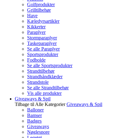
Golfprodukter
Grilltilbehør
Have
Kæledyrsartikler
Kikkerter
Paraplyer
Stormparaplyer
Taskeparaplyer
Se alle Paraplyer
Sportsprodukter
Fodbolde
Se alle Sportsprodukter
Strandtilbehør
Strandhåndklæder
Strandstole
Se alle Strandtilbehør
Vis alle produkter
Giveaways & Spil
Tilbage til Alle Kategorier
Giveaways & Spil
Balloner
Bamser
Badges
Giveaways
Nøglesnore
Legetøj