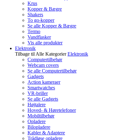
Krus
Kopper & Bægre
Shakers
To go-kopper
Se alle Kopper & Bægre
Termo
Vandflasker
Vis alle produkter
Elektronik
Tilbage til Alle Kategorier
Elektronik
Computertilbehør
Webcam covers
Se alle Computertilbehør
Gadgets
Action kameraer
Smartwatches
VR-briller
Se alle Gadgets
Højtalere
Hoved- & Høretelefoner
Mobiltilbehør
Opladere
Bilopladere
Kabler & Adaptere
Trådløse opladere