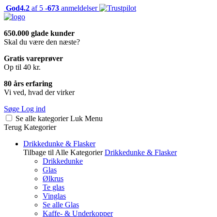
God
4.2
af 5 -
673
anmeldelser
650.000 glade kunder
Skal du være den næste?
Gratis vareprøver
Op til 40 kr.
80 års erfaring
Vi ved, hvad der virker
Søge
Log ind
Se alle kategorier
Luk
Menu
Terug
Kategorier
Drikkedunke & Flasker
Tilbage til Alle Kategorier
Drikkedunke & Flasker
Drikkedunke
Glas
Ølkrus
Te glas
Vinglas
Se alle Glas
Kaffe- & Underkopper