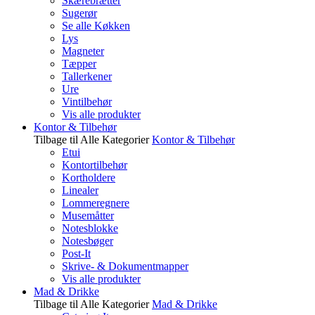
Skærebrætter
Sugerør
Se alle Køkken
Lys
Magneter
Tæpper
Tallerkener
Ure
Vintilbehør
Vis alle produkter
Kontor & Tilbehør
Tilbage til Alle Kategorier
Kontor & Tilbehør
Etui
Kontortilbehør
Kortholdere
Linealer
Lommeregnere
Musemåtter
Notesblokke
Notesbøger
Post-It
Skrive- & Dokumentmapper
Vis alle produkter
Mad & Drikke
Tilbage til Alle Kategorier
Mad & Drikke