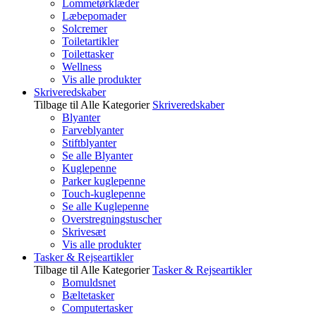
Lommetørklæder
Læbepomader
Solcremer
Toiletartikler
Toilettasker
Wellness
Vis alle produkter
Skriveredskaber
Tilbage til Alle Kategorier
Skriveredskaber
Blyanter
Farveblyanter
Stiftblyanter
Se alle Blyanter
Kuglepenne
Parker kuglepenne
Touch-kuglepenne
Se alle Kuglepenne
Overstregningstuscher
Skrivesæt
Vis alle produkter
Tasker & Rejseartikler
Tilbage til Alle Kategorier
Tasker & Rejseartikler
Bomuldsnet
Bæltetasker
Computertasker