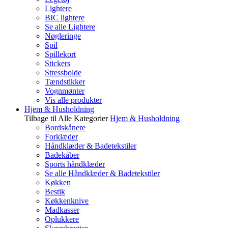
Lightere
BIC lightere
Se alle Lightere
Nøgleringe
Spil
Spillekort
Stickers
Stressbolde
Tændstikker
Vognmønter
Vis alle produkter
Hjem & Husholdning
Tilbage til Alle Kategorier
Hjem & Husholdning
Bordskånere
Forklæder
Håndklæder & Badetekstiler
Badekåber
Sports håndklæder
Se alle Håndklæder & Badetekstiler
Køkken
Bestik
Køkkenknive
Madkasser
Oplukkere