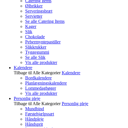
Catering Items
Ølbrikker
Serveringsbræt
Servietter
Se alle Catering Items
Kager
Slik
Chokolade
Pebermyntepastiller
Slikkrukker
Tyggegummi
Se alle Slik
Vis alle produkter
Kalendere
Tilbage til Alle Kategorier
Kalendere
Bordkalendere
Planlægningskalendere
Lommedagbøger
Vis alle produkter
Personlig pleje
Tilbage til Alle Kategorier
Personlig pleje
Mundbind
Førstehjælpssæt
Håndpleje
Håndsprit