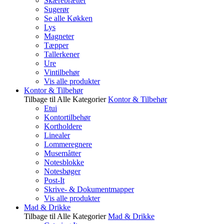
Skærebrætter
Sugerør
Se alle Køkken
Lys
Magneter
Tæpper
Tallerkener
Ure
Vintilbehør
Vis alle produkter
Kontor & Tilbehør
Tilbage til Alle Kategorier
Kontor & Tilbehør
Etui
Kontortilbehør
Kortholdere
Linealer
Lommeregnere
Musemåtter
Notesblokke
Notesbøger
Post-It
Skrive- & Dokumentmapper
Vis alle produkter
Mad & Drikke
Tilbage til Alle Kategorier
Mad & Drikke