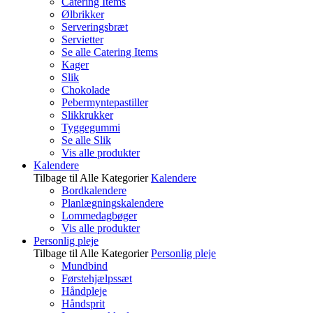
Catering Items
Ølbrikker
Serveringsbræt
Servietter
Se alle Catering Items
Kager
Slik
Chokolade
Pebermyntepastiller
Slikkrukker
Tyggegummi
Se alle Slik
Vis alle produkter
Kalendere
Tilbage til Alle Kategorier
Kalendere
Bordkalendere
Planlægningskalendere
Lommedagbøger
Vis alle produkter
Personlig pleje
Tilbage til Alle Kategorier
Personlig pleje
Mundbind
Førstehjælpssæt
Håndpleje
Håndsprit