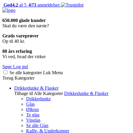
God
4.2
af 5 -
673
anmeldelser
650.000 glade kunder
Skal du være den næste?
Gratis vareprøver
Op til 40 kr.
80 års erfaring
Vi ved, hvad der virker
Søge
Log ind
Se alle kategorier
Luk
Menu
Terug
Kategorier
Drikkedunke & Flasker
Tilbage til Alle Kategorier
Drikkedunke & Flasker
Drikkedunke
Glas
Ølkrus
Te glas
Vinglas
Se alle Glas
Kaffe- & Underkopper