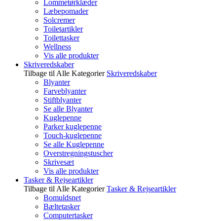
Lommetørklæder
Læbepomader
Solcremer
Toiletartikler
Toilettasker
Wellness
Vis alle produkter
Skriveredskaber
Tilbage til Alle Kategorier
Skriveredskaber
Blyanter
Farveblyanter
Stiftblyanter
Se alle Blyanter
Kuglepenne
Parker kuglepenne
Touch-kuglepenne
Se alle Kuglepenne
Overstregningstuscher
Skrivesæt
Vis alle produkter
Tasker & Rejseartikler
Tilbage til Alle Kategorier
Tasker & Rejseartikler
Bomuldsnet
Bæltetasker
Computertasker