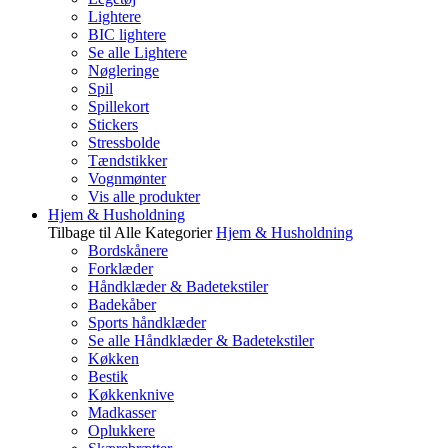
Lightere
BIC lightere
Se alle Lightere
Nøgleringe
Spil
Spillekort
Stickers
Stressbolde
Tændstikker
Vognmønter
Vis alle produkter
Hjem & Husholdning
Tilbage til Alle Kategorier
Hjem & Husholdning
Bordskånere
Forklæder
Håndklæder & Badetekstiler
Badekåber
Sports håndklæder
Se alle Håndklæder & Badetekstiler
Køkken
Bestik
Køkkenknive
Madkasser
Oplukkere