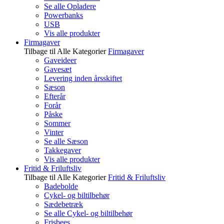
Se alle Opladere
Powerbanks
USB
Vis alle produkter
Firmagaver
Tilbage til Alle Kategorier
Firmagaver
Gaveideer
Gavesæt
Levering inden årsskiftet
Sæson
Efterår
Forår
Påske
Sommer
Vinter
Se alle Sæson
Takkegaver
Vis alle produkter
Fritid & Friluftsliv
Tilbage til Alle Kategorier
Fritid & Friluftsliv
Badebolde
Cykel- og biltilbehør
Sædebetræk
Se alle Cykel- og biltilbehør
Frisbees