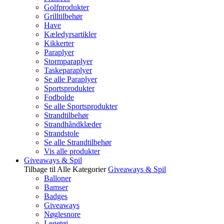
Golfprodukter
Grilltilbehør
Have
Kæledyrsartikler
Kikkerter
Paraplyer
Stormparaplyer
Taskeparaplyer
Se alle Paraplyer
Sportsprodukter
Fodbolde
Se alle Sportsprodukter
Strandtilbehør
Strandhåndklæder
Strandstole
Se alle Strandtilbehør
Vis alle produkter
Giveaways & Spil
Tilbage til Alle Kategorier
Giveaways & Spil
Balloner
Bamser
Badges
Giveaways
Nøglesnore
Legetøj