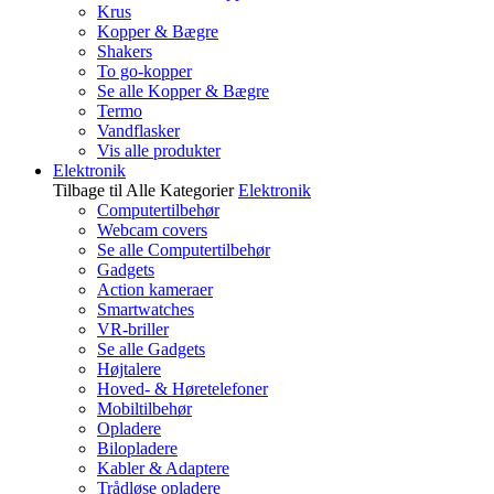
Krus
Kopper & Bægre
Shakers
To go-kopper
Se alle Kopper & Bægre
Termo
Vandflasker
Vis alle produkter
Elektronik
Tilbage til Alle Kategorier
Elektronik
Computertilbehør
Webcam covers
Se alle Computertilbehør
Gadgets
Action kameraer
Smartwatches
VR-briller
Se alle Gadgets
Højtalere
Hoved- & Høretelefoner
Mobiltilbehør
Opladere
Bilopladere
Kabler & Adaptere
Trådløse opladere