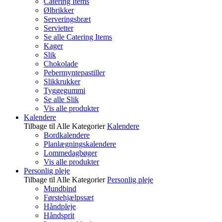
Catering Items
Ølbrikker
Serveringsbræt
Servietter
Se alle Catering Items
Kager
Slik
Chokolade
Pebermyntepastiller
Slikkrukker
Tyggegummi
Se alle Slik
Vis alle produkter
Kalendere
Tilbage til Alle Kategorier
Kalendere
Bordkalendere
Planlægningskalendere
Lommedagbøger
Vis alle produkter
Personlig pleje
Tilbage til Alle Kategorier
Personlig pleje
Mundbind
Førstehjælpssæt
Håndpleje
Håndsprit