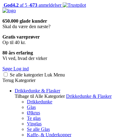
God
4.2
af 5 -
673
anmeldelser
650.000 glade kunder
Skal du være den næste?
Gratis vareprøver
Op til 40 kr.
80 års erfaring
Vi ved, hvad der virker
Søge
Log ind
Se alle kategorier
Luk
Menu
Terug
Kategorier
Drikkedunke & Flasker
Tilbage til Alle Kategorier
Drikkedunke & Flasker
Drikkedunke
Glas
Ølkrus
Te glas
Vinglas
Se alle Glas
Kaffe- & Underkopper