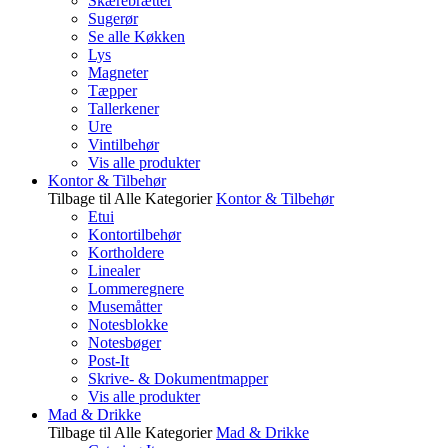
Skærebrætter
Sugerør
Se alle Køkken
Lys
Magneter
Tæpper
Tallerkener
Ure
Vintilbehør
Vis alle produkter
Kontor & Tilbehør
Tilbage til Alle Kategorier
Kontor & Tilbehør
Etui
Kontortilbehør
Kortholdere
Linealer
Lommeregnere
Musemåtter
Notesblokke
Notesbøger
Post-It
Skrive- & Dokumentmapper
Vis alle produkter
Mad & Drikke
Tilbage til Alle Kategorier
Mad & Drikke