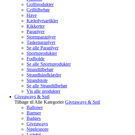
Golfprodukter
Grilltilbehør
Have
Kæledyrsartikler
Kikkerter
Paraplyer
Stormparaplyer
Taskeparaplyer
Se alle Paraplyer
Sportsprodukter
Fodbolde
Se alle Sportsprodukter
Strandtilbehør
Strandhåndklæder
Strandstole
Se alle Strandtilbehør
Vis alle produkter
Giveaways & Spil
Tilbage til Alle Kategorier
Giveaways & Spil
Balloner
Bamser
Badges
Giveaways
Nøglesnore
Legetøj