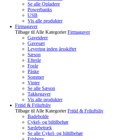
Se alle Opladere
Powerbanks
USB
Vis alle produkter
Firmagaver
Tilbage til Alle Kategorier
Firmagaver
Gaveideer
Gavesæt
Levering inden årsskiftet
Sæson
Efterår
Forår
Påske
Sommer
Vinter
Se alle Sæson
Takkegaver
Vis alle produkter
Fritid & Friluftsliv
Tilbage til Alle Kategorier
Fritid & Friluftsliv
Badebolde
Cykel- og biltilbehør
Sædebetræk
Se alle Cykel- og biltilbehør
Frisbees