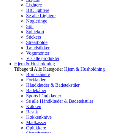
Lightere
BIC lightere
Se alle Lightere
Nøgleringe
Spil
Spillekort
Stickers
Stressbolde
Tændstikker
Vognmønter
Vis alle produkter
Hjem & Husholdning
Tilbage til Alle Kategorier
Hjem & Husholdning
Bordskånere
Forklæder
Håndklæder & Badetekstiler
Badekåber
Sports håndklæder
Se alle Håndklæder & Badetekstiler
Køkken
Bestik
Køkkenknive
Madkasser
Oplukkere