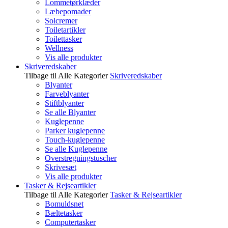
Lommetørklæder
Læbepomader
Solcremer
Toiletartikler
Toilettasker
Wellness
Vis alle produkter
Skriveredskaber
Tilbage til Alle Kategorier
Skriveredskaber
Blyanter
Farveblyanter
Stiftblyanter
Se alle Blyanter
Kuglepenne
Parker kuglepenne
Touch-kuglepenne
Se alle Kuglepenne
Overstregningstuscher
Skrivesæt
Vis alle produkter
Tasker & Rejseartikler
Tilbage til Alle Kategorier
Tasker & Rejseartikler
Bomuldsnet
Bæltetasker
Computertasker