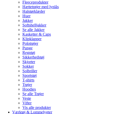
Fleeceprodukter
Hættetrøjer med lynlås
Halstørklæder
Huer
Jakker
Softshelljakker
Se alle Jakker
Kasketter & Caps
Klipklapper
Polotrøjer
Punge
Regntøj
Sikkerhedstøj
Skjorter
Sokker
Solbriller
Sportstøj
T-shirts
Trøjer
Hoodies
Se alle Trøjer
Veste
Vifter
Vis alle produkter
Værktøj & Lommelygter