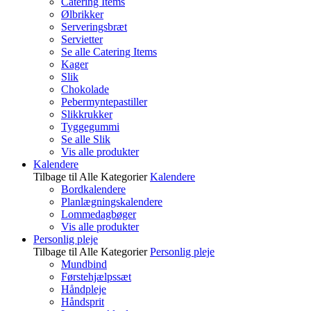
Catering Items
Ølbrikker
Serveringsbræt
Servietter
Se alle Catering Items
Kager
Slik
Chokolade
Pebermyntepastiller
Slikkrukker
Tyggegummi
Se alle Slik
Vis alle produkter
Kalendere
Tilbage til Alle Kategorier
Kalendere
Bordkalendere
Planlægningskalendere
Lommedagbøger
Vis alle produkter
Personlig pleje
Tilbage til Alle Kategorier
Personlig pleje
Mundbind
Førstehjælpssæt
Håndpleje
Håndsprit