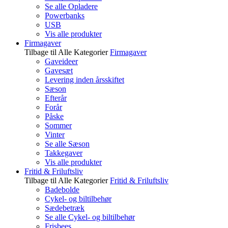
Se alle Opladere
Powerbanks
USB
Vis alle produkter
Firmagaver
Tilbage til Alle Kategorier
Firmagaver
Gaveideer
Gavesæt
Levering inden årsskiftet
Sæson
Efterår
Forår
Påske
Sommer
Vinter
Se alle Sæson
Takkegaver
Vis alle produkter
Fritid & Friluftsliv
Tilbage til Alle Kategorier
Fritid & Friluftsliv
Badebolde
Cykel- og biltilbehør
Sædebetræk
Se alle Cykel- og biltilbehør
Frisbees