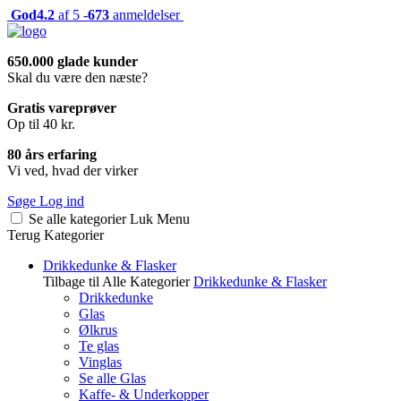
God
4.2
af 5 -
673
anmeldelser
650.000 glade kunder
Skal du være den næste?
Gratis vareprøver
Op til 40 kr.
80 års erfaring
Vi ved, hvad der virker
Søge
Log ind
Se alle kategorier
Luk
Menu
Terug
Kategorier
Drikkedunke & Flasker
Tilbage til Alle Kategorier
Drikkedunke & Flasker
Drikkedunke
Glas
Ølkrus
Te glas
Vinglas
Se alle Glas
Kaffe- & Underkopper