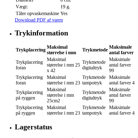
Vægt:
19 g.
Tåler opvaskemaskine
Yes
Download PDF af varen
Trykinformation
Maksimal
Maksimale
Trykplacering
Trykmetode
størrelse i mm
antal farver
Maksimal
Maksimale
Trykplacering
Trykmetode
størrelse i mm
25
antal farver
foran
digitaltryk
x 42
99
Trykplacering
Maksimal
Trykmetode
Maksimale
foran
størrelse i mm
23
tampotryk
antal farver
4
Maksimal
Maksimale
Trykplacering
Trykmetode
størrelse i mm
antal farver
på ryggen
digitaltryk
25cm2
99
Trykplacering
Maksimal
Trykmetode
Maksimale
på ryggen
størrelse i mm
23
tampotryk
antal farver
4
Lagerstatus