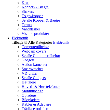
Krus
Kopper & Bægre
Shakers
To go-kopper
Se alle Kopper & Bægre
Termo
Vandflasker
Vis alle produkter
Elektronik
Tilbage til Alle Kategorier
Elektronik
Computertilbehør
Webcam covers
Se alle Computertilbehør
Gadgets
Action kameraer
Smartwatches
VR-briller
Se alle Gadgets
Højtalere
Hoved- & Høretelefoner
Mobiltilbehør
Opladere
Bilopladere
Kabler & Adaptere
Trådløse opladere