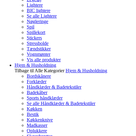
Lightere
BIC lightere
Se alle Lightere
Nøgleringe
Spil
Spillekort
Stickers
Stressbolde
Tændstikker
Vognmønter
Vis alle produkter
Hjem & Husholdning
Tilbage til Alle Kategorier
Hjem & Husholdning
Bordskånere
Forklæder
Håndklæder & Badetekstiler
Badekåber
Sports håndklæder
Se alle Håndklæder & Badetekstiler
Køkken
Bestik
Køkkenknive
Madkasser
Oplukkere