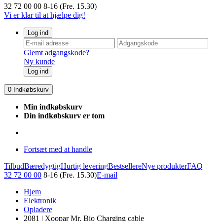
32 72 00 00
8-16 (Fre. 15.30)
Vi er klar til at hjælpe dig!
Log ind
Glemt adgangskode?
Ny kunde
Log ind
0
Indkøbskurv
Min indkøbskurv
Din indkøbskurv er tom
Fortsæt med at handle
Tilbud
Bæredygtig
Hurtig levering
Bestsellere
Nye produkter
FAQ
32 72 00 00
8-16 (Fre. 15.30)
E-mail
Hjem
Elektronik
Opladere
2081 | Xoopar Mr. Bio Charging cable