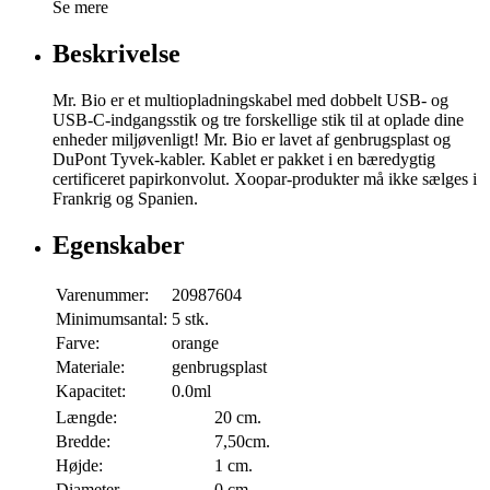
Se mere
Beskrivelse
Mr. Bio er et multiopladningskabel med dobbelt USB- og
USB-C-indgangsstik og tre forskellige stik til at oplade dine
enheder miljøvenligt! Mr. Bio er lavet af genbrugsplast og
DuPont Tyvek-kabler. Kablet er pakket i en bæredygtig
certificeret papirkonvolut. Xoopar-produkter må ikke sælges i
Frankrig og Spanien.
Egenskaber
Varenummer:
20987604
Minimumsantal:
5 stk.
Farve:
orange
Materiale:
genbrugsplast
Kapacitet:
0.0ml
Længde:
20 cm.
Bredde:
7,50cm.
Højde:
1 cm.
Diameter
0 cm.