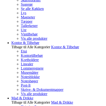
Skærebrætter
Sugerør
Se alle Køkken
Lys
Magneter
Tæpper
Tallerkener
Ure
Vintilbehør
Vis alle produkter
Kontor & Tilbehør
Tilbage til Alle Kategorier
Kontor & Tilbehør
Etui
Kontortilbehør
Kortholdere
Linealer
Lommeregnere
Musemåtter
Notesblokke
Notesbøger
Post-It
Skrive- & Dokumentmapper
Vis alle produkter
Mad & Drikke
Tilbage til Alle Kategorier
Mad & Drikke