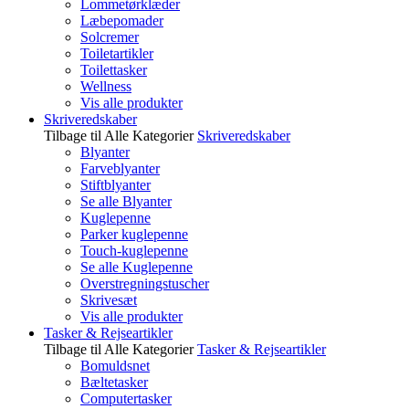
Lommetørklæder
Læbepomader
Solcremer
Toiletartikler
Toilettasker
Wellness
Vis alle produkter
Skriveredskaber
Tilbage til Alle Kategorier
Skriveredskaber
Blyanter
Farveblyanter
Stiftblyanter
Se alle Blyanter
Kuglepenne
Parker kuglepenne
Touch-kuglepenne
Se alle Kuglepenne
Overstregningstuscher
Skrivesæt
Vis alle produkter
Tasker & Rejseartikler
Tilbage til Alle Kategorier
Tasker & Rejseartikler
Bomuldsnet
Bæltetasker
Computertasker