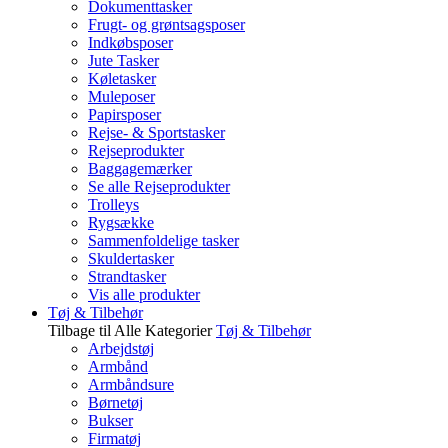
Dokumenttasker
Frugt- og grøntsagsposer
Indkøbsposer
Jute Tasker
Køletasker
Muleposer
Papirsposer
Rejse- & Sportstasker
Rejseprodukter
Baggagemærker
Se alle Rejseprodukter
Trolleys
Rygsække
Sammenfoldelige tasker
Skuldertasker
Strandtasker
Vis alle produkter
Tøj & Tilbehør
Tilbage til Alle Kategorier
Tøj & Tilbehør
Arbejdstøj
Armbånd
Armbåndsure
Børnetøj
Bukser
Firmatøj