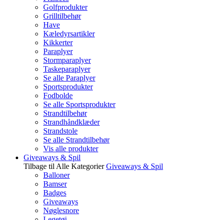
Golfprodukter
Grilltilbehør
Have
Kæledyrsartikler
Kikkerter
Paraplyer
Stormparaplyer
Taskeparaplyer
Se alle Paraplyer
Sportsprodukter
Fodbolde
Se alle Sportsprodukter
Strandtilbehør
Strandhåndklæder
Strandstole
Se alle Strandtilbehør
Vis alle produkter
Giveaways & Spil
Tilbage til Alle Kategorier
Giveaways & Spil
Balloner
Bamser
Badges
Giveaways
Nøglesnore
Legetøj