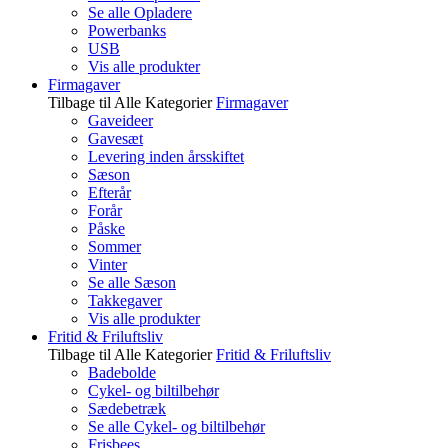
Se alle Opladere
Powerbanks
USB
Vis alle produkter
Firmagaver
Tilbage til Alle Kategorier
Firmagaver
Gaveideer
Gavesæt
Levering inden årsskiftet
Sæson
Efterår
Forår
Påske
Sommer
Vinter
Se alle Sæson
Takkegaver
Vis alle produkter
Fritid & Friluftsliv
Tilbage til Alle Kategorier
Fritid & Friluftsliv
Badebolde
Cykel- og biltilbehør
Sædebetræk
Se alle Cykel- og biltilbehør
Frisbees