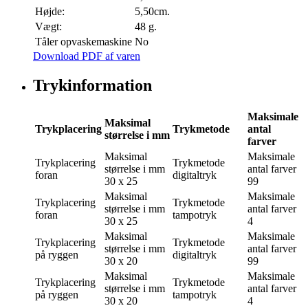
Højde:
5,50cm.
Vægt:
48 g.
Tåler opvaskemaskine
No
Download PDF af varen
Trykinformation
Maksimale
Maksimal
Trykplacering
Trykmetode
antal
størrelse i mm
farver
Maksimal
Maksimale
Trykplacering
Trykmetode
størrelse i mm
antal farver
foran
digitaltryk
30 x 25
99
Maksimal
Maksimale
Trykplacering
Trykmetode
størrelse i mm
antal farver
foran
tampotryk
30 x 25
4
Maksimal
Maksimale
Trykplacering
Trykmetode
størrelse i mm
antal farver
på ryggen
digitaltryk
30 x 20
99
Maksimal
Maksimale
Trykplacering
Trykmetode
størrelse i mm
antal farver
på ryggen
tampotryk
30 x 20
4