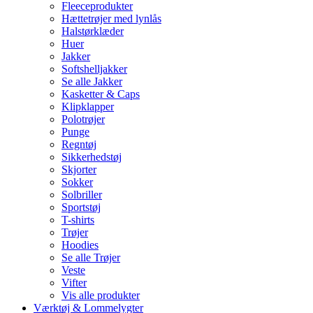
Fleeceprodukter
Hættetrøjer med lynlås
Halstørklæder
Huer
Jakker
Softshelljakker
Se alle Jakker
Kasketter & Caps
Klipklapper
Polotrøjer
Punge
Regntøj
Sikkerhedstøj
Skjorter
Sokker
Solbriller
Sportstøj
T-shirts
Trøjer
Hoodies
Se alle Trøjer
Veste
Vifter
Vis alle produkter
Værktøj & Lommelygter