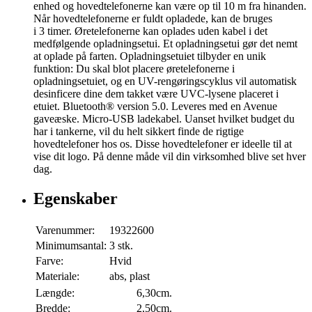
enhed og hovedtelefonerne kan være op til 10 m fra hinanden.
Når hovedtelefonerne er fuldt opladede, kan de bruges
i 3 timer. Øretelefonerne kan oplades uden kabel i det
medfølgende opladningsetui. Et opladningsetui gør det nemt
at oplade på farten. Opladningsetuiet tilbyder en unik
funktion: Du skal blot placere øretelefonerne i
opladningsetuiet, og en UV-rengøringscyklus vil automatisk
desinficere dine dem takket være UVC-lysene placeret i
etuiet. Bluetooth® version 5.0. Leveres med en Avenue
gaveæske. Micro-USB ladekabel. Uanset hvilket budget du
har i tankerne, vil du helt sikkert finde de rigtige
hovedtelefoner hos os. Disse hovedtelefoner er ideelle til at
vise dit logo. På denne måde vil din virksomhed blive set hver
dag.
Egenskaber
Varenummer:
19322600
Minimumsantal:
3 stk.
Farve:
Hvid
Materiale:
abs, plast
Længde:
6,30cm.
Bredde:
2,50cm.