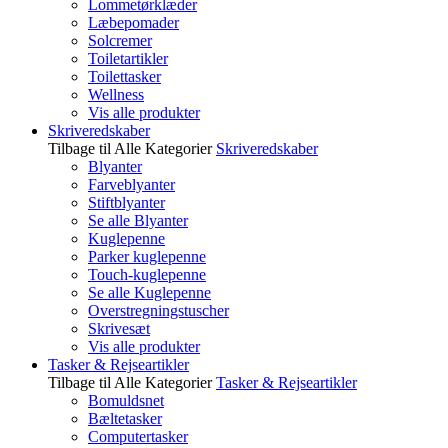
Lommetørklæder
Læbepomader
Solcremer
Toiletartikler
Toilettasker
Wellness
Vis alle produkter
Skriveredskaber
Tilbage til Alle Kategorier
Skriveredskaber
Blyanter
Farveblyanter
Stiftblyanter
Se alle Blyanter
Kuglepenne
Parker kuglepenne
Touch-kuglepenne
Se alle Kuglepenne
Overstregningstuscher
Skrivesæt
Vis alle produkter
Tasker & Rejseartikler
Tilbage til Alle Kategorier
Tasker & Rejseartikler
Bomuldsnet
Bæltetasker
Computertasker