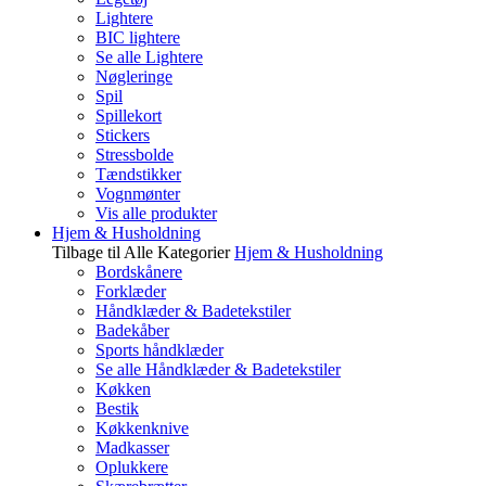
Lightere
BIC lightere
Se alle Lightere
Nøgleringe
Spil
Spillekort
Stickers
Stressbolde
Tændstikker
Vognmønter
Vis alle produkter
Hjem & Husholdning
Tilbage til Alle Kategorier
Hjem & Husholdning
Bordskånere
Forklæder
Håndklæder & Badetekstiler
Badekåber
Sports håndklæder
Se alle Håndklæder & Badetekstiler
Køkken
Bestik
Køkkenknive
Madkasser
Oplukkere