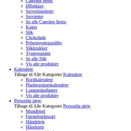
Catering Items
Ølbrikker
Serveringsbræt
Servietter
Se alle Catering Items
Kager
Slik
Chokolade
Pebermyntepastiller
Slikkrukker
Tyggegummi
Se alle Slik
Vis alle produkter
Kalendere
Tilbage til Alle Kategorier
Kalendere
Bordkalendere
Planlægningskalendere
Lommedagbøger
Vis alle produkter
Personlig pleje
Tilbage til Alle Kategorier
Personlig pleje
Mundbind
Førstehjælpssæt
Håndpleje
Håndsprit