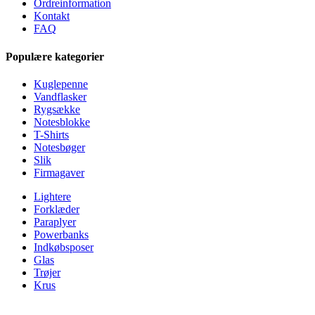
Ordreinformation
Kontakt
FAQ
Populære kategorier
Kuglepenne
Vandflasker
Rygsække
Notesblokke
T-Shirts
Notesbøger
Slik
Firmagaver
Lightere
Forklæder
Paraplyer
Powerbanks
Indkøbsposer
Glas
Trøjer
Krus