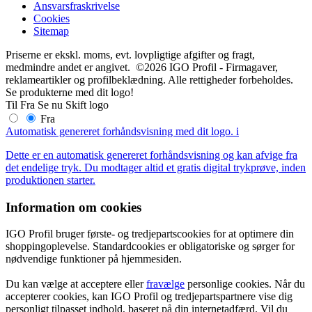
Ansvarsfraskrivelse
Cookies
Sitemap
Priserne er ekskl. moms, evt. lovpligtige afgifter og fragt,
medmindre andet er angivet. ©2026 IGO Profil - Firmagaver,
reklameartikler og profilbeklædning. Alle rettigheder forbeholdes.
Se produkterne med dit logo!
Til
Fra
Se nu
Skift logo
Fra
Automatisk genereret forhåndsvisning med dit logo.
i
Dette er en automatisk genereret forhåndsvisning og kan afvige fra
det endelige tryk. Du modtager altid et gratis digital trykprøve, inden
produktionen starter.
Information om cookies
IGO Profil bruger første- og tredjepartscookies for at optimere din
shoppingoplevelse. Standardcookies er obligatoriske og sørger for
nødvendige funktioner på hjemmesiden.
Du kan vælge at acceptere eller
fravælge
personlige cookies. Når du
accepterer cookies, kan IGO Profil og tredjepartspartnere vise dig
personligt tilpasset indhold, baseret på din internetadfærd. Vil du