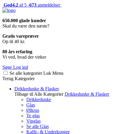
God
4.2
af 5 -
673
anmeldelser
650.000 glade kunder
Skal du være den næste?
Gratis vareprøver
Op til 40 kr.
80 års erfaring
Vi ved, hvad der virker
Søge
Log ind
Se alle kategorier
Luk
Menu
Terug
Kategorier
Drikkedunke & Flasker
Tilbage til Alle Kategorier
Drikkedunke & Flasker
Drikkedunke
Glas
Ølkrus
Te glas
Vinglas
Se alle Glas
Kaffe- & Underkopper