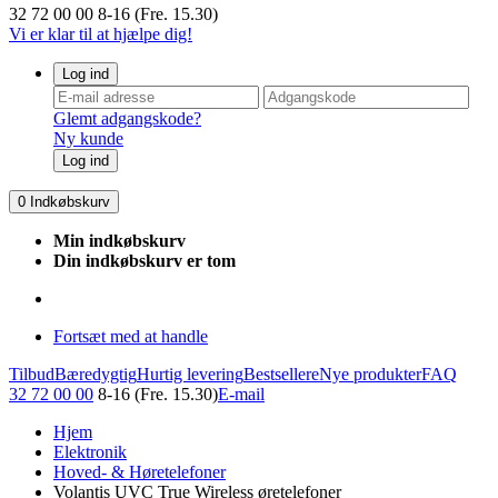
32 72 00 00
8-16 (Fre. 15.30)
Vi er klar til at hjælpe dig!
Log ind
Glemt adgangskode?
Ny kunde
Log ind
0
Indkøbskurv
Min indkøbskurv
Din indkøbskurv er tom
Fortsæt med at handle
Tilbud
Bæredygtig
Hurtig levering
Bestsellere
Nye produkter
FAQ
32 72 00 00
8-16 (Fre. 15.30)
E-mail
Hjem
Elektronik
Hoved- & Høretelefoner
Volantis UVC True Wireless øretelefoner