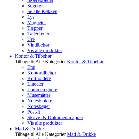
Skærebrætter
Sugerør
Se alle Køkken
Lys
Magneter
Tæpper
Tallerkener
Ure
Vintilbehør
Vis alle produkter
Kontor & Tilbehør
Tilbage til Alle Kategorier
Kontor & Tilbehør
Etui
Kontortilbehør
Kortholdere
Linealer
Lommeregnere
Musemåtter
Notesblokke
Notesbøger
Post-It
Skrive- & Dokumentmapper
Vis alle produkter
Mad & Drikke
Tilbage til Alle Kategorier
Mad & Drikke