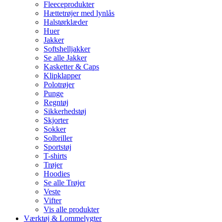
Fleeceprodukter
Hættetrøjer med lynlås
Halstørklæder
Huer
Jakker
Softshelljakker
Se alle Jakker
Kasketter & Caps
Klipklapper
Polotrøjer
Punge
Regntøj
Sikkerhedstøj
Skjorter
Sokker
Solbriller
Sportstøj
T-shirts
Trøjer
Hoodies
Se alle Trøjer
Veste
Vifter
Vis alle produkter
Værktøj & Lommelygter