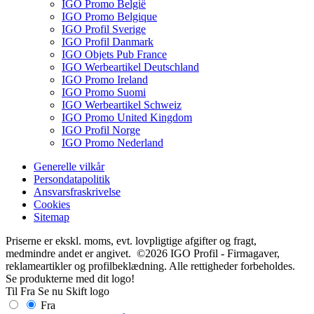
IGO Promo België
IGO Promo Belgique
IGO Profil Sverige
IGO Profil Danmark
IGO Objets Pub France
IGO Werbeartikel Deutschland
IGO Promo Ireland
IGO Promo Suomi
IGO Werbeartikel Schweiz
IGO Promo United Kingdom
IGO Profil Norge
IGO Promo Nederland
Generelle vilkår
Persondatapolitik
Ansvarsfraskrivelse
Cookies
Sitemap
Priserne er ekskl. moms, evt. lovpligtige afgifter og fragt,
medmindre andet er angivet. ©2026 IGO Profil - Firmagaver,
reklameartikler og profilbeklædning. Alle rettigheder forbeholdes.
Se produkterne med dit logo!
Til
Fra
Se nu
Skift logo
Fra