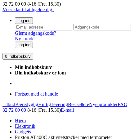
32 72 00 00
8-16 (Fre. 15.30)
Vi er klar til at hjælpe dig!
Log ind
Glemt adgangskode?
Ny kunde
Log ind
0
Indkøbskurv
Min indkøbskurv
Din indkøbskurv er tom
Fortsæt med at handle
Tilbud
Bæredygtig
Hurtig levering
Bestsellere
Nye produkter
FAQ
32 72 00 00
8-16 (Fre. 15.30)
E-mail
Hjem
Elektronik
Gadgets
Prixton AT400C aktivitetstracker med termometer