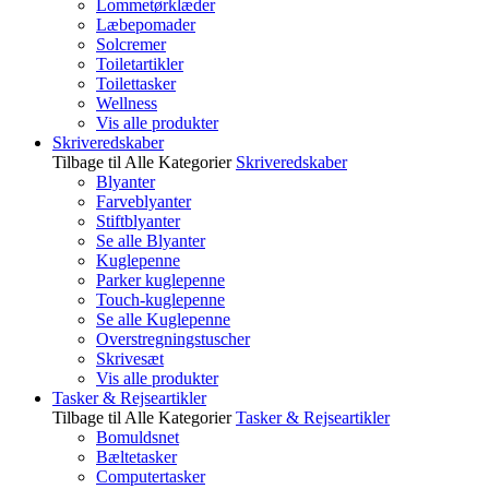
Lommetørklæder
Læbepomader
Solcremer
Toiletartikler
Toilettasker
Wellness
Vis alle produkter
Skriveredskaber
Tilbage til Alle Kategorier
Skriveredskaber
Blyanter
Farveblyanter
Stiftblyanter
Se alle Blyanter
Kuglepenne
Parker kuglepenne
Touch-kuglepenne
Se alle Kuglepenne
Overstregningstuscher
Skrivesæt
Vis alle produkter
Tasker & Rejseartikler
Tilbage til Alle Kategorier
Tasker & Rejseartikler
Bomuldsnet
Bæltetasker
Computertasker