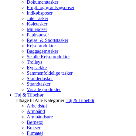
Dokumenttasker
Frugt- og grøntsagsposer
Indkøbsposer
Jute Tasker
Køletasker
Muleposer
Papirsposer
Rejse- & Sportstasker
Rejseprodukter
Baggagemærker
Se alle Rejseprodukter
Trolleys
Rygsække
Sammenfoldelige tasker
Skuldertasker
Strandtasker
Vis alle produkter
Tøj & Tilbehør
Tilbage til Alle Kategorier
Tøj & Tilbehør
Arbejdstøj
Armbånd
Armbåndsure
Børnetøj
Bukser
Firmatøj