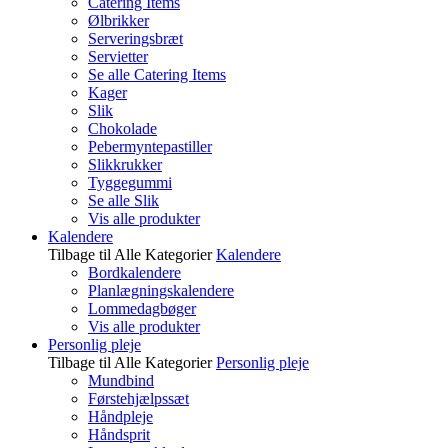
Catering Items
Ølbrikker
Serveringsbræt
Servietter
Se alle Catering Items
Kager
Slik
Chokolade
Pebermyntepastiller
Slikkrukker
Tyggegummi
Se alle Slik
Vis alle produkter
Kalendere
Tilbage til Alle Kategorier
Kalendere
Bordkalendere
Planlægningskalendere
Lommedagbøger
Vis alle produkter
Personlig pleje
Tilbage til Alle Kategorier
Personlig pleje
Mundbind
Førstehjælpssæt
Håndpleje
Håndsprit