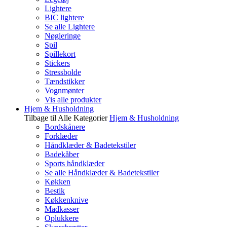
Lightere
BIC lightere
Se alle Lightere
Nøgleringe
Spil
Spillekort
Stickers
Stressbolde
Tændstikker
Vognmønter
Vis alle produkter
Hjem & Husholdning
Tilbage til Alle Kategorier
Hjem & Husholdning
Bordskånere
Forklæder
Håndklæder & Badetekstiler
Badekåber
Sports håndklæder
Se alle Håndklæder & Badetekstiler
Køkken
Bestik
Køkkenknive
Madkasser
Oplukkere