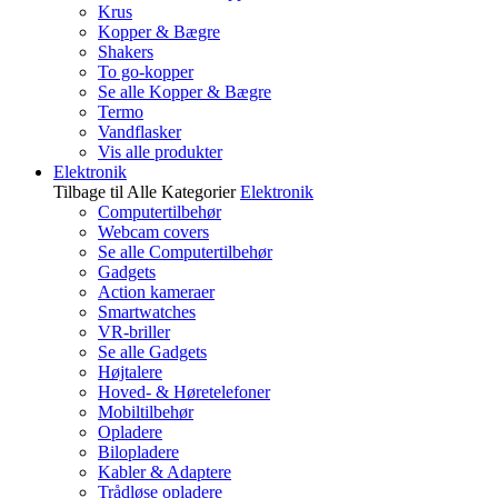
Krus
Kopper & Bægre
Shakers
To go-kopper
Se alle Kopper & Bægre
Termo
Vandflasker
Vis alle produkter
Elektronik
Tilbage til Alle Kategorier
Elektronik
Computertilbehør
Webcam covers
Se alle Computertilbehør
Gadgets
Action kameraer
Smartwatches
VR-briller
Se alle Gadgets
Højtalere
Hoved- & Høretelefoner
Mobiltilbehør
Opladere
Bilopladere
Kabler & Adaptere
Trådløse opladere