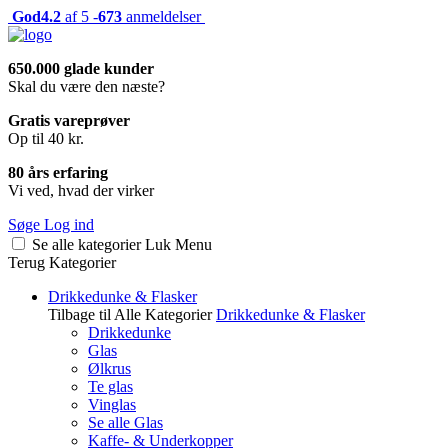
God
4.2
af 5 -
673
anmeldelser
650.000 glade kunder
Skal du være den næste?
Gratis vareprøver
Op til 40 kr.
80 års erfaring
Vi ved, hvad der virker
Søge
Log ind
Se alle kategorier
Luk
Menu
Terug
Kategorier
Drikkedunke & Flasker
Tilbage til Alle Kategorier
Drikkedunke & Flasker
Drikkedunke
Glas
Ølkrus
Te glas
Vinglas
Se alle Glas
Kaffe- & Underkopper