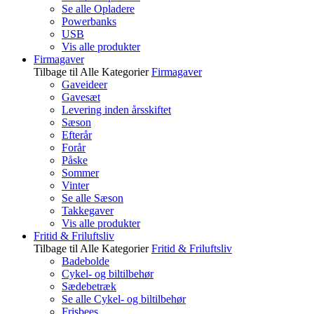
Se alle Opladere
Powerbanks
USB
Vis alle produkter
Firmagaver
Tilbage til Alle Kategorier
Firmagaver
Gaveideer
Gavesæt
Levering inden årsskiftet
Sæson
Efterår
Forår
Påske
Sommer
Vinter
Se alle Sæson
Takkegaver
Vis alle produkter
Fritid & Friluftsliv
Tilbage til Alle Kategorier
Fritid & Friluftsliv
Badebolde
Cykel- og biltilbehør
Sædebetræk
Se alle Cykel- og biltilbehør
Frisbees