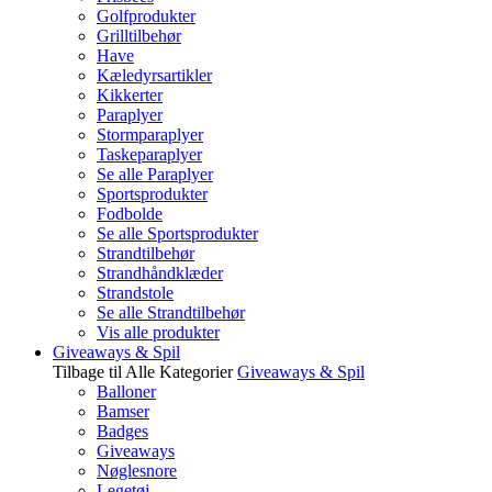
Golfprodukter
Grilltilbehør
Have
Kæledyrsartikler
Kikkerter
Paraplyer
Stormparaplyer
Taskeparaplyer
Se alle Paraplyer
Sportsprodukter
Fodbolde
Se alle Sportsprodukter
Strandtilbehør
Strandhåndklæder
Strandstole
Se alle Strandtilbehør
Vis alle produkter
Giveaways & Spil
Tilbage til Alle Kategorier
Giveaways & Spil
Balloner
Bamser
Badges
Giveaways
Nøglesnore
Legetøj