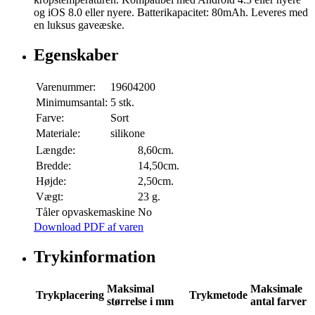
og iOS 8.0 eller nyere. Batterikapacitet: 80mAh. Leveres med
en luksus gaveæske.
Egenskaber
Varenummer:
19604200
Minimumsantal:
5 stk.
Farve:
Sort
Materiale:
silikone
Længde:
8,60cm.
Bredde:
14,50cm.
Højde:
2,50cm.
Vægt:
23 g.
Tåler opvaskemaskine
No
Download PDF af varen
Trykinformation
Maksimal
Maksimale
Trykplacering
Trykmetode
størrelse i mm
antal farver