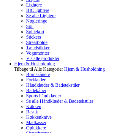
Lightere
BIC lightere
Se alle Lightere
Nøgleringe
Spil
Spillekort
Stickers
Stressbolde
Tændstikker
Vognmønter
Vis alle produkter
Hjem & Husholdning
Tilbage til Alle Kategorier
Hjem & Husholdning
Bordskånere
Forklæder
Håndklæder & Badetekstiler
Badekåber
Sports håndklæder
Se alle Håndklæder & Badetekstiler
Køkken
Bestik
Køkkenknive
Madkasser
Oplukkere