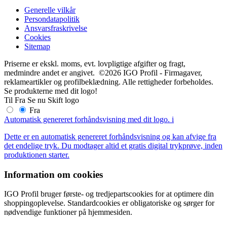
Generelle vilkår
Persondatapolitik
Ansvarsfraskrivelse
Cookies
Sitemap
Priserne er ekskl. moms, evt. lovpligtige afgifter og fragt,
medmindre andet er angivet. ©2026 IGO Profil - Firmagaver,
reklameartikler og profilbeklædning. Alle rettigheder forbeholdes.
Se produkterne med dit logo!
Til
Fra
Se nu
Skift logo
Fra
Automatisk genereret forhåndsvisning med dit logo.
i
Dette er en automatisk genereret forhåndsvisning og kan afvige fra
det endelige tryk. Du modtager altid et gratis digital trykprøve, inden
produktionen starter.
Information om cookies
IGO Profil bruger første- og tredjepartscookies for at optimere din
shoppingoplevelse. Standardcookies er obligatoriske og sørger for
nødvendige funktioner på hjemmesiden.