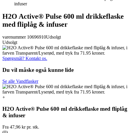
infuser
H2O Active® Pulse 600 ml drikkeflaske
med fliplåg & infuser
varenummer 10696910
Udsolgt
Udsolgt
Spørgsmål? Kontakt os.
Du vil måske også kunne lide
Se alle Vandflasker
+
H2O Active® Pulse 600 ml drikkeflaske med fliplåg
& infuser
Fra
47,96 kr
pr. stk.
(0)