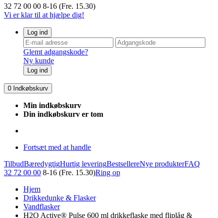
32 72 00 00
8-16 (Fre. 15.30)
Vi er klar til at hjælpe dig!
Log ind
Glemt adgangskode?
Ny kunde
Log ind
0
Indkøbskurv
Min indkøbskurv
Din indkøbskurv er tom
Fortsæt med at handle
Tilbud
Bæredygtig
Hurtig levering
Bestsellere
Nye produkter
FAQ
32 72 00 00
8-16 (Fre. 15.30)
Ring op
Hjem
Drikkedunke & Flasker
Vandflasker
H2O Active® Pulse 600 ml drikkeflaske med fliplåg &