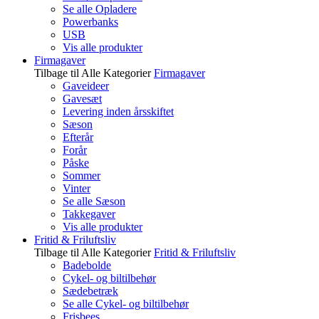
Se alle Opladere
Powerbanks
USB
Vis alle produkter
Firmagaver
Tilbage til Alle Kategorier
Firmagaver
Gaveideer
Gavesæt
Levering inden årsskiftet
Sæson
Efterår
Forår
Påske
Sommer
Vinter
Se alle Sæson
Takkegaver
Vis alle produkter
Fritid & Friluftsliv
Tilbage til Alle Kategorier
Fritid & Friluftsliv
Badebolde
Cykel- og biltilbehør
Sædebetræk
Se alle Cykel- og biltilbehør
Frisbees