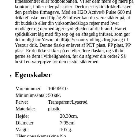
fitnesscentret eller fodboldbanen. Vi ser dem mere og mere på
kontorer, i biler eller på skoler. Derfor er trykte drikkeflasker
den perfekte firmagave. Med en H2O Active® Pulse 600 ml
drikkeflaske med fliplåg & infuser kan du være sikker på, at
dit budskab eller din virksomhedslogo rejser med hver
modtager og dermed øger synligheden af dit brand. Har et
spildsikkert låg med flip top og en aftagelig infuser, som gør
det muligt for Yesou at tilføje Yesour yndlings frugtsmag til
Yesour drik. Denne flaske er lavet af PET plast, PP plast, PP
plast. Er du ikke sikker på en eller flere flasker, og vil du
gerne se dem i virkeligheden, før du afgiver din ordre? Så
bestil en vareprøve for den ekstra sikkerhed.
Egenskaber
Varenummer:
10696910
Minimumsantal:
50 stk.
Farve:
Transparent/Lyserød
Materiale:
plastic
Højde:
20,30cm.
Diameter
7,95cm.
Vægt:
105 g.
Tåler opvaskemaskine
No