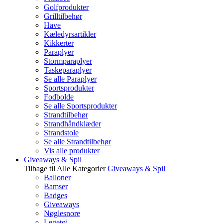
Golfprodukter
Grilltilbehør
Have
Kæledyrsartikler
Kikkerter
Paraplyer
Stormparaplyer
Taskeparaplyer
Se alle Paraplyer
Sportsprodukter
Fodbolde
Se alle Sportsprodukter
Strandtilbehør
Strandhåndklæder
Strandstole
Se alle Strandtilbehør
Vis alle produkter
Giveaways & Spil
Tilbage til Alle Kategorier
Giveaways & Spil
Balloner
Bamser
Badges
Giveaways
Nøglesnore
Legetøj