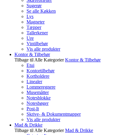
Skærebrætter
Sugerør
Se alle Køkken
Lys
Magneter
Tæpper
Tallerkener
Ure
Vintilbehør
Vis alle produkter
Kontor & Tilbehør
Tilbage til Alle Kategorier
Kontor & Tilbehør
Etui
Kontortilbehør
Kortholdere
Linealer
Lommeregnere
Musemåtter
Notesblokke
Notesbøger
Post-It
Skrive- & Dokumentmapper
Vis alle produkter
Mad & Drikke
Tilbage til Alle Kategorier
Mad & Drikke