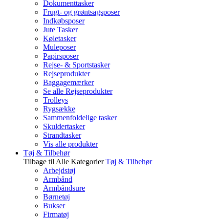
Dokumenttasker
Frugt- og grøntsagsposer
Indkøbsposer
Jute Tasker
Køletasker
Muleposer
Papirsposer
Rejse- & Sportstasker
Rejseprodukter
Baggagemærker
Se alle Rejseprodukter
Trolleys
Rygsække
Sammenfoldelige tasker
Skuldertasker
Strandtasker
Vis alle produkter
Tøj & Tilbehør
Tilbage til Alle Kategorier
Tøj & Tilbehør
Arbejdstøj
Armbånd
Armbåndsure
Børnetøj
Bukser
Firmatøj