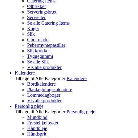
Catering Items
Ølbrikker
Serveringsbræt
Servietter
Se alle Catering Items
Kager
Slik
Chokolade
Pebermyntepastiller
Slikkrukker
Tyggegummi
Se alle Slik
Vis alle produkter
Kalendere
Tilbage til Alle Kategorier
Kalendere
Bordkalendere
Planlægningskalendere
Lommedagbøger
Vis alle produkter
Personlig pleje
Tilbage til Alle Kategorier
Personlig pleje
Mundbind
Førstehjælpssæt
Håndpleje
Håndsprit