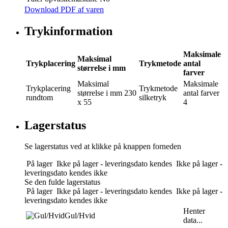
Download PDF af varen
Trykinformation
Maksimale
Maksimal
Trykplacering
Trykmetode
antal
størrelse i mm
farver
Maksimal
Maksimale
Trykplacering
Trykmetode
størrelse i mm
230
antal farver
rundtom
silketryk
x 55
4
Lagerstatus
Se lagerstatus ved at klikke på knappen forneden
På lager
Ikke på lager - leveringsdato kendes
Ikke på lager -
leveringsdato kendes ikke
Se den fulde lagerstatus
På lager
Ikke på lager - leveringsdato kendes
Ikke på lager -
leveringsdato kendes ikke
Henter
Gul/Hvid
data...