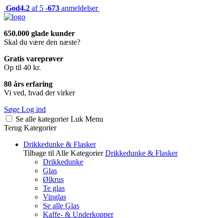
God
4.2
af 5 -
673
anmeldelser
650.000 glade kunder
Skal du være den næste?
Gratis vareprøver
Op til 40 kr.
80 års erfaring
Vi ved, hvad der virker
Søge
Log ind
Se alle kategorier
Luk
Menu
Terug
Kategorier
Drikkedunke & Flasker
Tilbage til Alle Kategorier
Drikkedunke & Flasker
Drikkedunke
Glas
Ølkrus
Te glas
Vinglas
Se alle Glas
Kaffe- & Underkopper