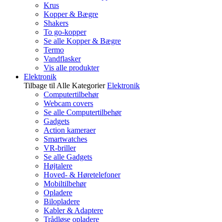
Krus
Kopper & Bægre
Shakers
To go-kopper
Se alle Kopper & Bægre
Termo
Vandflasker
Vis alle produkter
Elektronik
Tilbage til Alle Kategorier
Elektronik
Computertilbehør
Webcam covers
Se alle Computertilbehør
Gadgets
Action kameraer
Smartwatches
VR-briller
Se alle Gadgets
Højtalere
Hoved- & Høretelefoner
Mobiltilbehør
Opladere
Bilopladere
Kabler & Adaptere
Trådløse opladere