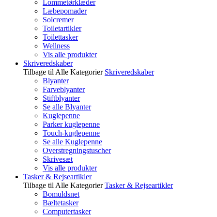
Lommetørklæder
Læbepomader
Solcremer
Toiletartikler
Toilettasker
Wellness
Vis alle produkter
Skriveredskaber
Tilbage til Alle Kategorier
Skriveredskaber
Blyanter
Farveblyanter
Stiftblyanter
Se alle Blyanter
Kuglepenne
Parker kuglepenne
Touch-kuglepenne
Se alle Kuglepenne
Overstregningstuscher
Skrivesæt
Vis alle produkter
Tasker & Rejseartikler
Tilbage til Alle Kategorier
Tasker & Rejseartikler
Bomuldsnet
Bæltetasker
Computertasker