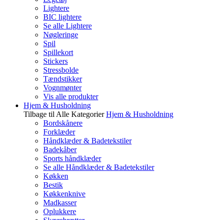
Lightere
BIC lightere
Se alle Lightere
Nøgleringe
Spil
Spillekort
Stickers
Stressbolde
Tændstikker
Vognmønter
Vis alle produkter
Hjem & Husholdning
Tilbage til Alle Kategorier
Hjem & Husholdning
Bordskånere
Forklæder
Håndklæder & Badetekstiler
Badekåber
Sports håndklæder
Se alle Håndklæder & Badetekstiler
Køkken
Bestik
Køkkenknive
Madkasser
Oplukkere