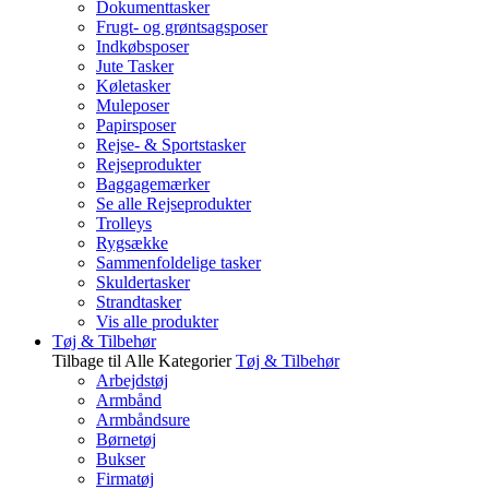
Dokumenttasker
Frugt- og grøntsagsposer
Indkøbsposer
Jute Tasker
Køletasker
Muleposer
Papirsposer
Rejse- & Sportstasker
Rejseprodukter
Baggagemærker
Se alle Rejseprodukter
Trolleys
Rygsække
Sammenfoldelige tasker
Skuldertasker
Strandtasker
Vis alle produkter
Tøj & Tilbehør
Tilbage til Alle Kategorier
Tøj & Tilbehør
Arbejdstøj
Armbånd
Armbåndsure
Børnetøj
Bukser
Firmatøj