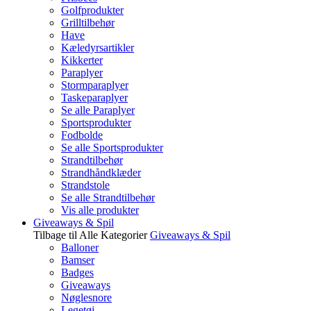
Golfprodukter
Grilltilbehør
Have
Kæledyrsartikler
Kikkerter
Paraplyer
Stormparaplyer
Taskeparaplyer
Se alle Paraplyer
Sportsprodukter
Fodbolde
Se alle Sportsprodukter
Strandtilbehør
Strandhåndklæder
Strandstole
Se alle Strandtilbehør
Vis alle produkter
Giveaways & Spil
Tilbage til Alle Kategorier
Giveaways & Spil
Balloner
Bamser
Badges
Giveaways
Nøglesnore
Legetøj