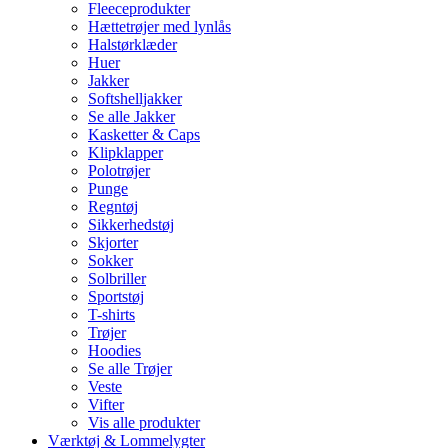
Fleeceprodukter
Hættetrøjer med lynlås
Halstørklæder
Huer
Jakker
Softshelljakker
Se alle Jakker
Kasketter & Caps
Klipklapper
Polotrøjer
Punge
Regntøj
Sikkerhedstøj
Skjorter
Sokker
Solbriller
Sportstøj
T-shirts
Trøjer
Hoodies
Se alle Trøjer
Veste
Vifter
Vis alle produkter
Værktøj & Lommelygter