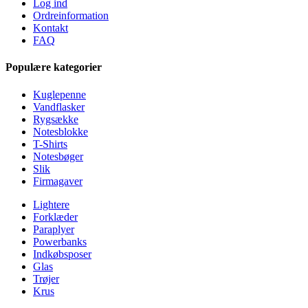
Log ind
Ordreinformation
Kontakt
FAQ
Populære kategorier
Kuglepenne
Vandflasker
Rygsække
Notesblokke
T-Shirts
Notesbøger
Slik
Firmagaver
Lightere
Forklæder
Paraplyer
Powerbanks
Indkøbsposer
Glas
Trøjer
Krus