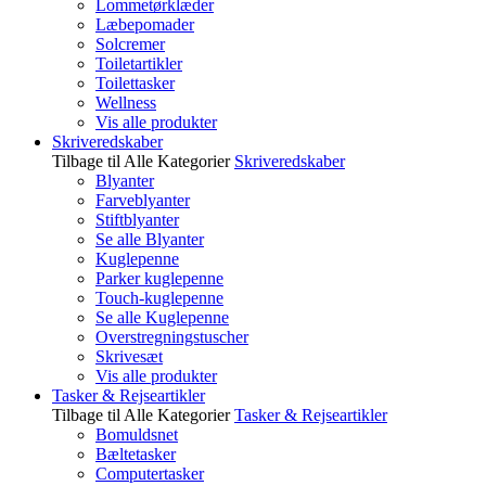
Lommetørklæder
Læbepomader
Solcremer
Toiletartikler
Toilettasker
Wellness
Vis alle produkter
Skriveredskaber
Tilbage til Alle Kategorier
Skriveredskaber
Blyanter
Farveblyanter
Stiftblyanter
Se alle Blyanter
Kuglepenne
Parker kuglepenne
Touch-kuglepenne
Se alle Kuglepenne
Overstregningstuscher
Skrivesæt
Vis alle produkter
Tasker & Rejseartikler
Tilbage til Alle Kategorier
Tasker & Rejseartikler
Bomuldsnet
Bæltetasker
Computertasker