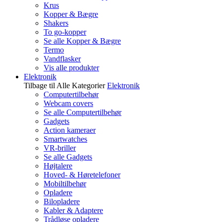
Krus
Kopper & Bægre
Shakers
To go-kopper
Se alle Kopper & Bægre
Termo
Vandflasker
Vis alle produkter
Elektronik
Tilbage til Alle Kategorier
Elektronik
Computertilbehør
Webcam covers
Se alle Computertilbehør
Gadgets
Action kameraer
Smartwatches
VR-briller
Se alle Gadgets
Højtalere
Hoved- & Høretelefoner
Mobiltilbehør
Opladere
Bilopladere
Kabler & Adaptere
Trådløse opladere