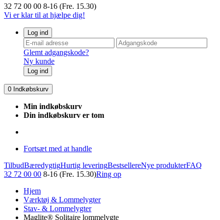
32 72 00 00
8-16 (Fre. 15.30)
Vi er klar til at hjælpe dig!
Log ind
Glemt adgangskode?
Ny kunde
Log ind
0
Indkøbskurv
Min indkøbskurv
Din indkøbskurv er tom
Fortsæt med at handle
Tilbud
Bæredygtig
Hurtig levering
Bestsellere
Nye produkter
FAQ
32 72 00 00
8-16 (Fre. 15.30)
Ring op
Hjem
Værktøj & Lommelygter
Stav- & Lommelygter
Maglite® Solitaire lommelygte