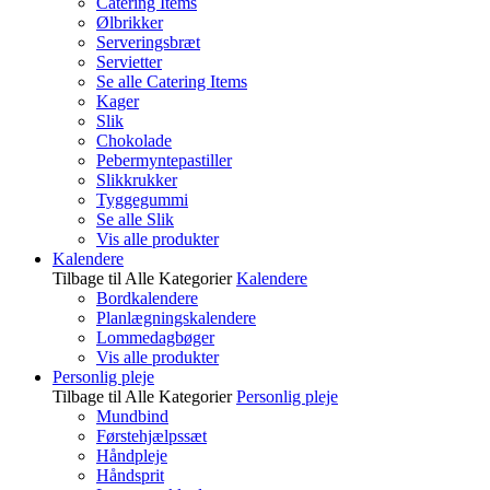
Catering Items
Ølbrikker
Serveringsbræt
Servietter
Se alle Catering Items
Kager
Slik
Chokolade
Pebermyntepastiller
Slikkrukker
Tyggegummi
Se alle Slik
Vis alle produkter
Kalendere
Tilbage til Alle Kategorier
Kalendere
Bordkalendere
Planlægningskalendere
Lommedagbøger
Vis alle produkter
Personlig pleje
Tilbage til Alle Kategorier
Personlig pleje
Mundbind
Førstehjælpssæt
Håndpleje
Håndsprit