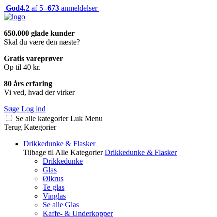
God
4.2
af 5 -
673
anmeldelser
650.000 glade kunder
Skal du være den næste?
Gratis vareprøver
Op til 40 kr.
80 års erfaring
Vi ved, hvad der virker
Søge
Log ind
Se alle kategorier
Luk
Menu
Terug
Kategorier
Drikkedunke & Flasker
Tilbage til Alle Kategorier
Drikkedunke & Flasker
Drikkedunke
Glas
Ølkrus
Te glas
Vinglas
Se alle Glas
Kaffe- & Underkopper