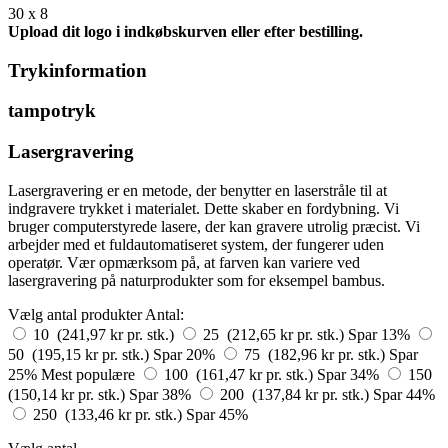
30 x 8
Upload dit logo i indkøbskurven eller efter bestilling.
Trykinformation
tampotryk
Lasergravering
Lasergravering er en metode, der benytter en laserstråle til at
indgravere trykket i materialet. Dette skaber en fordybning. Vi
bruger computerstyrede lasere, der kan gravere utrolig præcist. Vi
arbejder med et fuldautomatiseret system, der fungerer uden
operatør. Vær opmærksom på, at farven kan variere ved
lasergravering på naturprodukter som for eksempel bambus.
Vælg antal produkter
Antal:
10 (241,97 kr pr. stk.)
25 (212,65 kr pr. stk.)
Spar 13%
50 (195,15 kr pr. stk.)
Spar 20%
75 (182,96 kr pr. stk.)
Spar
25%
Mest populære
100 (161,47 kr pr. stk.)
Spar 34%
150
(150,14 kr pr. stk.)
Spar 38%
200 (137,84 kr pr. stk.)
Spar 44%
250 (133,46 kr pr. stk.)
Spar 45%