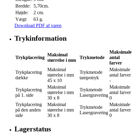
Bredde:
5,70cm.
Højde:
2 cm.
Vægt:
63 g.
Download PDF af varen
Trykinformation
Maksimale
Maksimal
Trykplacering
Trykmetode
antal
størrelse i mm
farver
Maksimal
Maksimale
Trykplacering
Trykmetode
størrelse i mm
antal farver
dække
tampotryk
45 x 10
-
Maksimal
Maksimale
Trykplacering
Trykmetode
størrelse i mm
antal farver
på 1. side
Lasergravering
30 x 8
0
Trykplacering
Maksimal
Maksimale
Trykmetode
på den anden
størrelse i mm
antal farver
Lasergravering
side
30 x 8
0
Lagerstatus