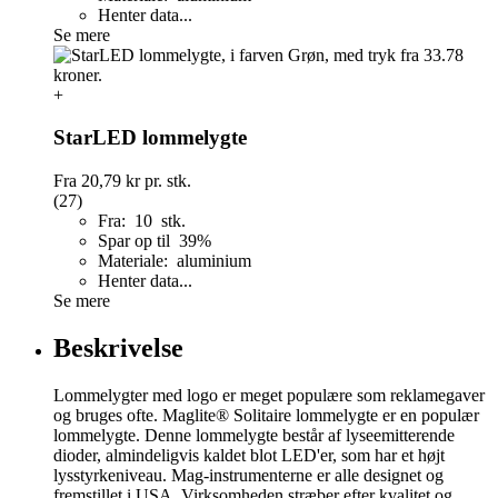
Henter data...
Se mere
+
StarLED lommelygte
Fra
20,79 kr
pr. stk.
(27)
Fra: 10 stk.
Spar op til 39%
Materiale: aluminium
Henter data...
Se mere
Beskrivelse
Lommelygter med logo er meget populære som reklamegaver
og bruges ofte. Maglite® Solitaire lommelygte er en populær
lommelygte. Denne lommelygte består af lyseemitterende
dioder, almindeligvis kaldet blot LED'er, som har et højt
lysstyrkeniveau. Mag-instrumenterne er alle designet og
fremstillet i USA. Virksomheden stræber efter kvalitet og