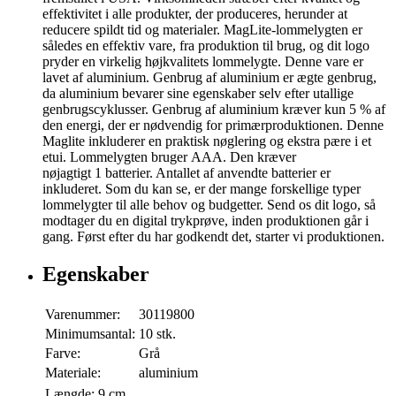
effektivitet i alle produkter, der produceres, herunder at
reducere spildt tid og materialer. MagLite-lommelygten er
således en effektiv vare, fra produktion til brug, og dit logo
pryder en virkelig højkvalitets lommelygte. Denne vare er
lavet af aluminium. Genbrug af aluminium er ægte genbrug,
da aluminium bevarer sine egenskaber selv efter utallige
genbrugscyklusser. Genbrug af aluminium kræver kun 5 % af
den energi, der er nødvendig for primærproduktionen. Denne
Maglite inkluderer en praktisk nøglering og ekstra pære i et
etui. Lommelygten bruger AAA. Den kræver
nøjagtigt 1 batterier. Antallet af anvendte batterier er
inkluderet. Som du kan se, er der mange forskellige typer
lommelygter til alle behov og budgetter. Send os dit logo, så
modtager du en digital trykprøve, inden produktionen går i
gang. Først efter du har godkendt det, starter vi produktionen.
Egenskaber
Varenummer:
30119800
Minimumsantal:
10 stk.
Farve:
Grå
Materiale:
aluminium
Længde:
9 cm.