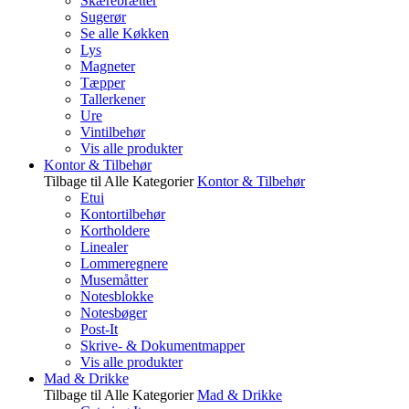
Skærebrætter
Sugerør
Se alle Køkken
Lys
Magneter
Tæpper
Tallerkener
Ure
Vintilbehør
Vis alle produkter
Kontor & Tilbehør
Tilbage til Alle Kategorier
Kontor & Tilbehør
Etui
Kontortilbehør
Kortholdere
Linealer
Lommeregnere
Musemåtter
Notesblokke
Notesbøger
Post-It
Skrive- & Dokumentmapper
Vis alle produkter
Mad & Drikke
Tilbage til Alle Kategorier
Mad & Drikke