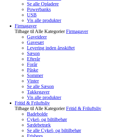
Se alle Opladere
Powerbanks
USB
Vis alle produkter
Firmagaver
Tilbage til Alle Kategorier
Firmagaver
Gaveideer
Gavesæt
Levering inden årsskiftet
Sæson
Efterår
Forår
Påske
Sommer
Vinter
Se alle Sæson
Takkegaver
Vis alle produkter
Fritid & Friluftsliv
Tilbage til Alle Kategorier
Fritid & Friluftsliv
Badebolde
Cykel- og biltilbehør
Sædebetræk
Se alle Cykel- og biltilbehør
Frisbees