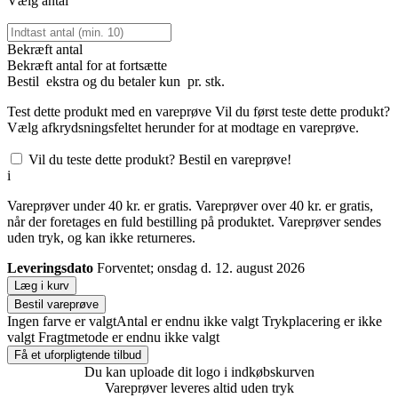
Vælg antal
Bekræft antal
Bekræft antal for at fortsætte
Bestil
ekstra og du betaler kun
pr. stk.
Test dette produkt med en vareprøve
Vil du først teste dette produkt?
Vælg afkrydsningsfeltet herunder for at modtage en vareprøve.
Vil du teste dette produkt? Bestil en vareprøve!
i
Vareprøver under 40 kr. er gratis. Vareprøver over 40 kr. er gratis,
når der foretages en fuld bestilling på produktet. Vareprøver sendes
uden tryk, og kan ikke returneres.
Leveringsdato
Forventet; onsdag d. 12. august 2026
Læg i kurv
Bestil vareprøve
Ingen farve er valgt
Antal er endnu ikke valgt
Trykplacering er ikke
valgt
Fragtmetode er endnu ikke valgt
Få et uforpligtende tilbud
Du kan uploade dit logo i indkøbskurven
Vareprøver leveres altid uden tryk