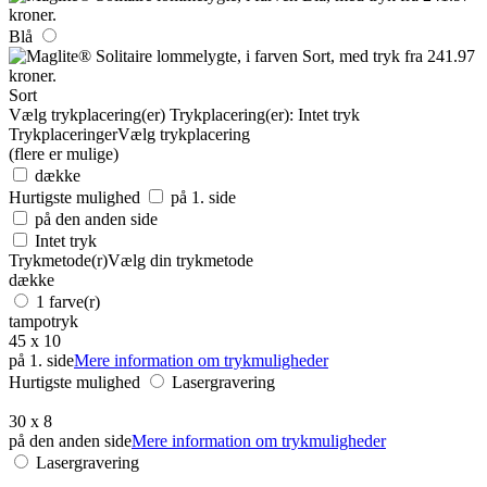
Blå
Sort
Vælg trykplacering(er)
Trykplacering(er):
Intet tryk
Trykplaceringer
Vælg trykplacering
(flere er mulige)
dække
Hurtigste mulighed
på 1. side
på den anden side
Intet tryk
Trykmetode(r)
Vælg din trykmetode
dække
1 farve(r)
tampotryk
45 x 10
på 1. side
Mere information om trykmuligheder
Hurtigste mulighed
Lasergravering
30 x 8
på den anden side
Mere information om trykmuligheder
Lasergravering