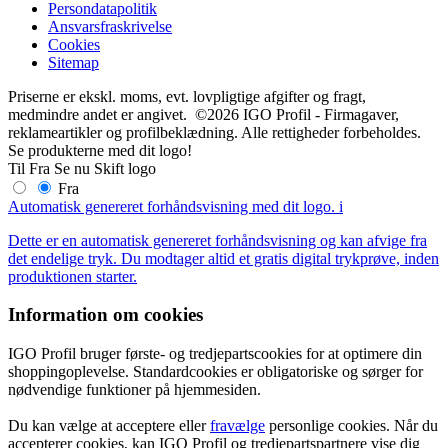
Persondatapolitik
Ansvarsfraskrivelse
Cookies
Sitemap
Priserne er ekskl. moms, evt. lovpligtige afgifter og fragt,
medmindre andet er angivet. ©2026 IGO Profil - Firmagaver,
reklameartikler og profilbeklædning. Alle rettigheder forbeholdes.
Se produkterne med dit logo!
Til
Fra
Se nu
Skift logo
Fra
Automatisk genereret forhåndsvisning med dit logo.
i
Dette er en automatisk genereret forhåndsvisning og kan afvige fra
det endelige tryk. Du modtager altid et gratis digital trykprøve, inden
produktionen starter.
Information om cookies
IGO Profil bruger første- og tredjepartscookies for at optimere din
shoppingoplevelse. Standardcookies er obligatoriske og sørger for
nødvendige funktioner på hjemmesiden.
Du kan vælge at acceptere eller
fravælge
personlige cookies. Når du
accepterer cookies, kan IGO Profil og tredjepartspartnere vise dig