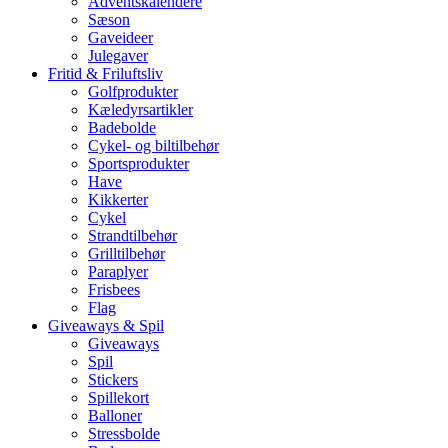
Adventskalendere
Sæson
Gaveideer
Julegaver
Fritid & Friluftsliv
Golfprodukter
Kæledyrsartikler
Badebolde
Cykel- og biltilbehør
Sportsprodukter
Have
Kikkerter
Cykel
Strandtilbehør
Grilltilbehør
Paraplyer
Frisbees
Flag
Giveaways & Spil
Giveaways
Spil
Stickers
Spillekort
Balloner
Stressbolde