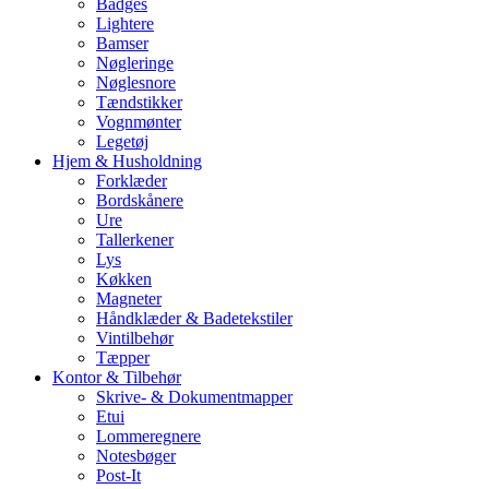
Badges
Lightere
Bamser
Nøgleringe
Nøglesnore
Tændstikker
Vognmønter
Legetøj
Hjem & Husholdning
Forklæder
Bordskånere
Ure
Tallerkener
Lys
Køkken
Magneter
Håndklæder & Badetekstiler
Vintilbehør
Tæpper
Kontor & Tilbehør
Skrive- & Dokumentmapper
Etui
Lommeregnere
Notesbøger
Post-It