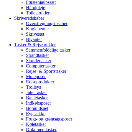
Førstehjælpssæt
Håndpleje
Toiletartikler
Skriveredskaber
Overstregningstuscher
Kuglepenne
Skrivesæt
Blyanter
Tasker & Rejseartikler
Sammenfoldelige tasker
Strandtasker
Skuldertasker
Computertasker
Rejse- & Sportstasker
Muleposer
Rejseprodukter
Trolleys
Jute Tasker
Bæltetasker
Indkøbsposer
Bomuldsnet
Rygsække
Frugt- og grøntsagsposer
Køletasker
Dokumenttasker