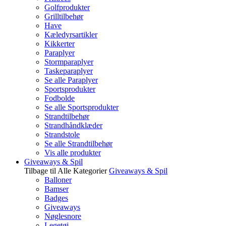
Golfprodukter
Grilltilbehør
Have
Kæledyrsartikler
Kikkerter
Paraplyer
Stormparaplyer
Taskeparaplyer
Se alle Paraplyer
Sportsprodukter
Fodbolde
Se alle Sportsprodukter
Strandtilbehør
Strandhåndklæder
Strandstole
Se alle Strandtilbehør
Vis alle produkter
Giveaways & Spil
Tilbage til Alle Kategorier
Giveaways & Spil
Balloner
Bamser
Badges
Giveaways
Nøglesnore
Legetøj