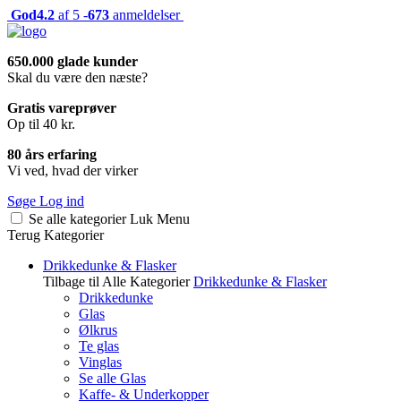
God
4.2
af 5 -
673
anmeldelser
650.000 glade kunder
Skal du være den næste?
Gratis vareprøver
Op til 40 kr.
80 års erfaring
Vi ved, hvad der virker
Søge
Log ind
Se alle kategorier
Luk
Menu
Terug
Kategorier
Drikkedunke & Flasker
Tilbage til Alle Kategorier
Drikkedunke & Flasker
Drikkedunke
Glas
Ølkrus
Te glas
Vinglas
Se alle Glas
Kaffe- & Underkopper