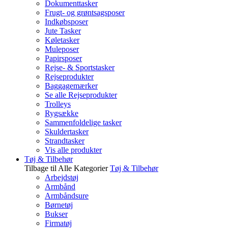
Dokumenttasker
Frugt- og grøntsagsposer
Indkøbsposer
Jute Tasker
Køletasker
Muleposer
Papirsposer
Rejse- & Sportstasker
Rejseprodukter
Baggagemærker
Se alle Rejseprodukter
Trolleys
Rygsække
Sammenfoldelige tasker
Skuldertasker
Strandtasker
Vis alle produkter
Tøj & Tilbehør
Tilbage til Alle Kategorier
Tøj & Tilbehør
Arbejdstøj
Armbånd
Armbåndsure
Børnetøj
Bukser
Firmatøj