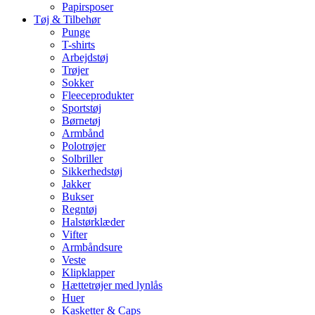
Papirsposer
Tøj & Tilbehør
Punge
T-shirts
Arbejdstøj
Trøjer
Sokker
Fleeceprodukter
Sportstøj
Børnetøj
Armbånd
Polotrøjer
Solbriller
Sikkerhedstøj
Jakker
Bukser
Regntøj
Halstørklæder
Vifter
Armbåndsure
Veste
Klipklapper
Hættetrøjer med lynlås
Huer
Kasketter & Caps