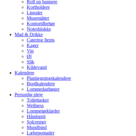
Roll up bannere
Kortholdere
Linealer
Musemåtter
Kontortilbehør
Notesblokke
Mad & Drikke
Catering Items
Kager
Vin
Øl
Slik
Kildevand
Kalendere
Planlægningskalendere
Bordkalendere
Lommedagbøger
Personlig pleje
Toilettasker
Wellness
Lommetørklæder
Håndsprit
Solcremer
Mundbind
Læbepomader