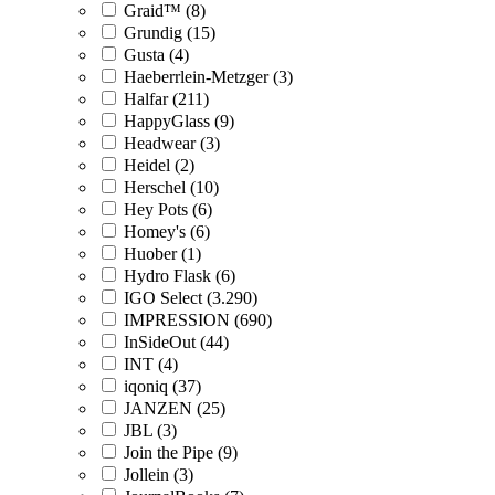
Graid™ (8)
Grundig (15)
Gusta (4)
Haeberrlein-Metzger (3)
Halfar (211)
HappyGlass (9)
Headwear (3)
Heidel (2)
Herschel (10)
Hey Pots (6)
Homey's (6)
Huober (1)
Hydro Flask (6)
IGO Select (3.290)
IMPRESSION (690)
InSideOut (44)
INT (4)
iqoniq (37)
JANZEN (25)
JBL (3)
Join the Pipe (9)
Jollein (3)