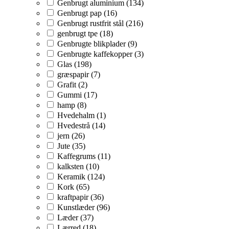
Genbrugt aluminium (134)
Genbrugt pap (16)
Genbrugt rustfrit stål (216)
genbrugt tpe (18)
Genbrugte blikplader (9)
Genbrugte kaffekopper (3)
Glas (198)
græspapir (7)
Grafit (2)
Gummi (17)
hamp (8)
Hvedehalm (1)
Hvedestrå (14)
jern (26)
Jute (35)
Kaffegrums (11)
kalksten (10)
Keramik (124)
Kork (65)
kraftpapir (36)
Kunstlæder (96)
Læder (37)
Lærred (18)