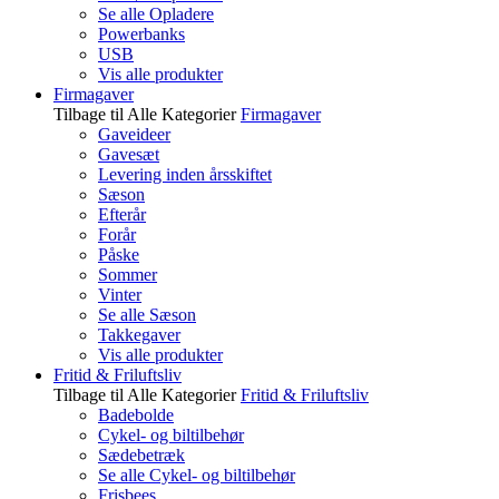
Se alle Opladere
Powerbanks
USB
Vis alle produkter
Firmagaver
Tilbage til Alle Kategorier
Firmagaver
Gaveideer
Gavesæt
Levering inden årsskiftet
Sæson
Efterår
Forår
Påske
Sommer
Vinter
Se alle Sæson
Takkegaver
Vis alle produkter
Fritid & Friluftsliv
Tilbage til Alle Kategorier
Fritid & Friluftsliv
Badebolde
Cykel- og biltilbehør
Sædebetræk
Se alle Cykel- og biltilbehør
Frisbees