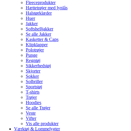
Fleeceprodukter
Hættetrøjer med lynlås
Halstørklæder
Huer
Jakker
Softshelljakker
Se alle Jakker
Kasketter & Caps
Klipklapper
Polotrøjer
Punge
Regntøj
Sikkerhedstøj
Skjorter
Sokker
Solbriller
Sportstøj
T-shirts
Trøjer
Hoodies
Se alle Trøjer
Veste
Vifter
Vis alle produkter
Værktøj & Lommelygter