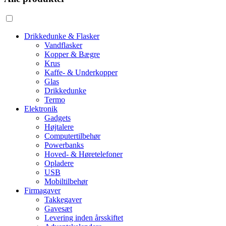
Drikkedunke & Flasker
Vandflasker
Kopper & Bægre
Krus
Kaffe- & Underkopper
Glas
Drikkedunke
Termo
Elektronik
Gadgets
Højtalere
Computertilbehør
Powerbanks
Hoved- & Høretelefoner
Opladere
USB
Mobiltilbehør
Firmagaver
Takkegaver
Gavesæt
Levering inden årsskiftet