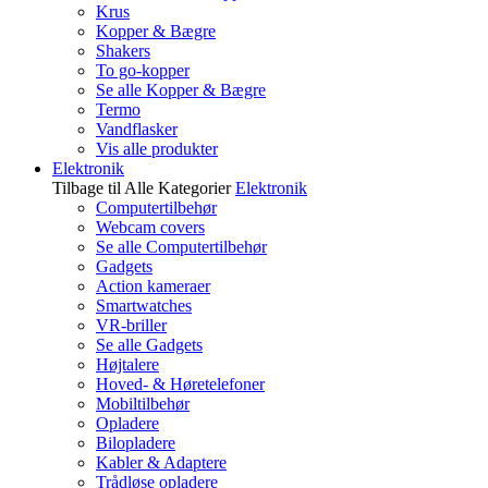
Krus
Kopper & Bægre
Shakers
To go-kopper
Se alle Kopper & Bægre
Termo
Vandflasker
Vis alle produkter
Elektronik
Tilbage til Alle Kategorier
Elektronik
Computertilbehør
Webcam covers
Se alle Computertilbehør
Gadgets
Action kameraer
Smartwatches
VR-briller
Se alle Gadgets
Højtalere
Hoved- & Høretelefoner
Mobiltilbehør
Opladere
Bilopladere
Kabler & Adaptere
Trådløse opladere