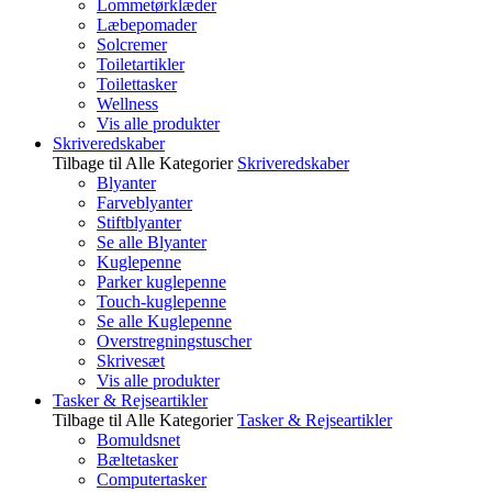
Lommetørklæder
Læbepomader
Solcremer
Toiletartikler
Toilettasker
Wellness
Vis alle produkter
Skriveredskaber
Tilbage til Alle Kategorier
Skriveredskaber
Blyanter
Farveblyanter
Stiftblyanter
Se alle Blyanter
Kuglepenne
Parker kuglepenne
Touch-kuglepenne
Se alle Kuglepenne
Overstregningstuscher
Skrivesæt
Vis alle produkter
Tasker & Rejseartikler
Tilbage til Alle Kategorier
Tasker & Rejseartikler
Bomuldsnet
Bæltetasker
Computertasker