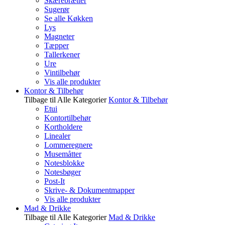
Skærebrætter
Sugerør
Se alle Køkken
Lys
Magneter
Tæpper
Tallerkener
Ure
Vintilbehør
Vis alle produkter
Kontor & Tilbehør
Tilbage til Alle Kategorier
Kontor & Tilbehør
Etui
Kontortilbehør
Kortholdere
Linealer
Lommeregnere
Musemåtter
Notesblokke
Notesbøger
Post-It
Skrive- & Dokumentmapper
Vis alle produkter
Mad & Drikke
Tilbage til Alle Kategorier
Mad & Drikke