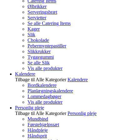
Catering Items
Ølbrikker
Serveringsbræt
Servietter
Se alle Catering Items
Kager
Slik
Chokolade
Pebermyntepastiller
Slikkrukker
Tyggegummi
Se alle Slik
Vis alle produkter
Kalendere
Tilbage til Alle Kategorier
Kalendere
Bordkalendere
Planlægningskalendere
Lommedagbøger
Vis alle produkter
Personlig pleje
Tilbage til Alle Kategorier
Personlig pleje
Mundbind
Førstehjælpssæt
Håndpleje
Håndsprit