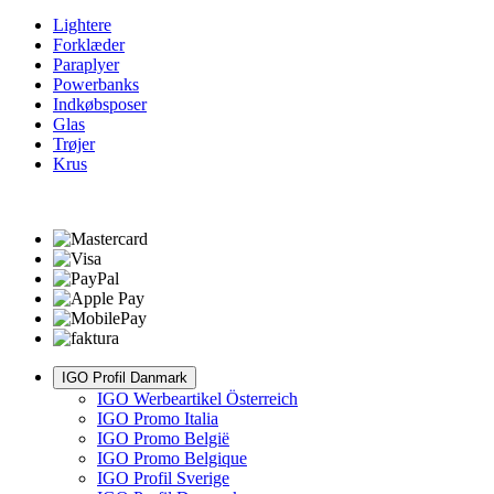
Lightere
Forklæder
Paraplyer
Powerbanks
Indkøbsposer
Glas
Trøjer
Krus
IGO Profil Danmark
IGO Werbeartikel Österreich
IGO Promo Italia
IGO Promo België
IGO Promo Belgique
IGO Profil Sverige