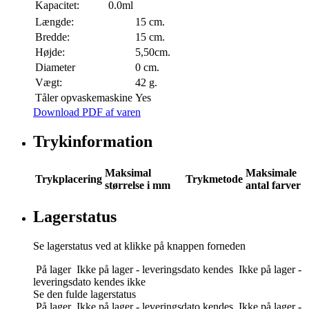
Kapacitet:
0.0ml
Længde:
15 cm.
Bredde:
15 cm.
Højde:
5,50cm.
Diameter
0 cm.
Vægt:
42 g.
Tåler opvaskemaskine
Yes
Download PDF af varen
Trykinformation
Maksimal
Maksimale
Trykplacering
Trykmetode
størrelse i mm
antal farver
Lagerstatus
Se lagerstatus ved at klikke på knappen forneden
På lager
Ikke på lager - leveringsdato kendes
Ikke på lager -
leveringsdato kendes ikke
Se den fulde lagerstatus
På lager
Ikke på lager - leveringsdato kendes
Ikke på lager -