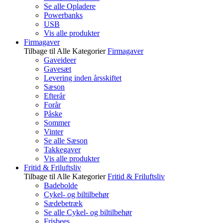
Se alle Opladere
Powerbanks
USB
Vis alle produkter
Firmagaver
Tilbage til Alle Kategorier
Firmagaver
Gaveideer
Gavesæt
Levering inden årsskiftet
Sæson
Efterår
Forår
Påske
Sommer
Vinter
Se alle Sæson
Takkegaver
Vis alle produkter
Fritid & Friluftsliv
Tilbage til Alle Kategorier
Fritid & Friluftsliv
Badebolde
Cykel- og biltilbehør
Sædebetræk
Se alle Cykel- og biltilbehør
Frisbees