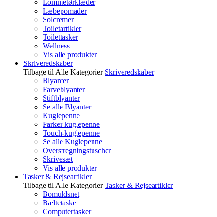
Lommetørklæder
Læbepomader
Solcremer
Toiletartikler
Toilettasker
Wellness
Vis alle produkter
Skriveredskaber
Tilbage til Alle Kategorier
Skriveredskaber
Blyanter
Farveblyanter
Stiftblyanter
Se alle Blyanter
Kuglepenne
Parker kuglepenne
Touch-kuglepenne
Se alle Kuglepenne
Overstregningstuscher
Skrivesæt
Vis alle produkter
Tasker & Rejseartikler
Tilbage til Alle Kategorier
Tasker & Rejseartikler
Bomuldsnet
Bæltetasker
Computertasker