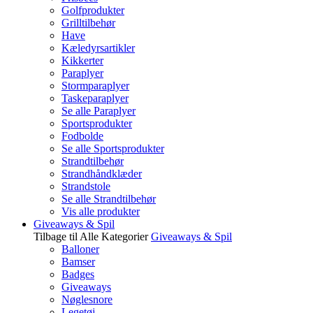
Golfprodukter
Grilltilbehør
Have
Kæledyrsartikler
Kikkerter
Paraplyer
Stormparaplyer
Taskeparaplyer
Se alle Paraplyer
Sportsprodukter
Fodbolde
Se alle Sportsprodukter
Strandtilbehør
Strandhåndklæder
Strandstole
Se alle Strandtilbehør
Vis alle produkter
Giveaways & Spil
Tilbage til Alle Kategorier
Giveaways & Spil
Balloner
Bamser
Badges
Giveaways
Nøglesnore
Legetøj