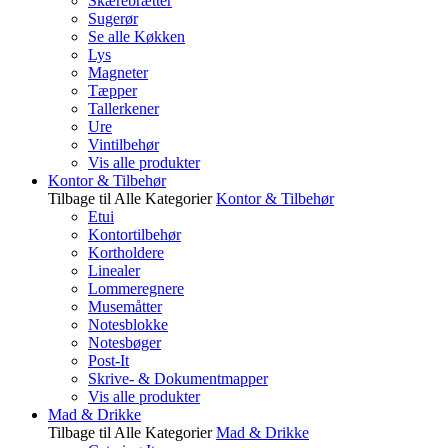
Skærebrætter
Sugerør
Se alle Køkken
Lys
Magneter
Tæpper
Tallerkener
Ure
Vintilbehør
Vis alle produkter
Kontor & Tilbehør
Tilbage til Alle Kategorier
Kontor & Tilbehør
Etui
Kontortilbehør
Kortholdere
Linealer
Lommeregnere
Musemåtter
Notesblokke
Notesbøger
Post-It
Skrive- & Dokumentmapper
Vis alle produkter
Mad & Drikke
Tilbage til Alle Kategorier
Mad & Drikke