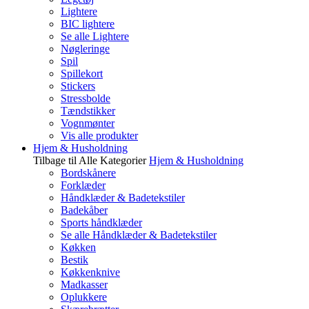
Lightere
BIC lightere
Se alle Lightere
Nøgleringe
Spil
Spillekort
Stickers
Stressbolde
Tændstikker
Vognmønter
Vis alle produkter
Hjem & Husholdning
Tilbage til Alle Kategorier
Hjem & Husholdning
Bordskånere
Forklæder
Håndklæder & Badetekstiler
Badekåber
Sports håndklæder
Se alle Håndklæder & Badetekstiler
Køkken
Bestik
Køkkenknive
Madkasser
Oplukkere