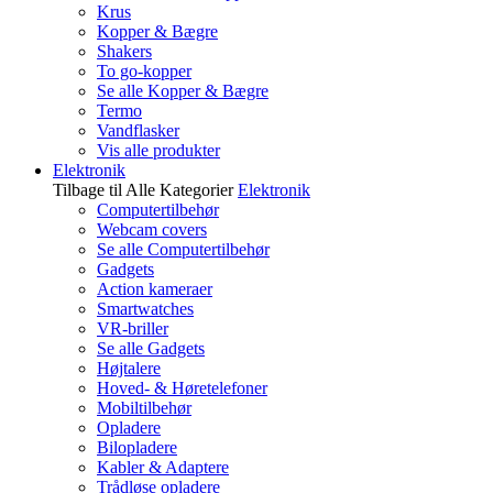
Krus
Kopper & Bægre
Shakers
To go-kopper
Se alle Kopper & Bægre
Termo
Vandflasker
Vis alle produkter
Elektronik
Tilbage til Alle Kategorier
Elektronik
Computertilbehør
Webcam covers
Se alle Computertilbehør
Gadgets
Action kameraer
Smartwatches
VR-briller
Se alle Gadgets
Højtalere
Hoved- & Høretelefoner
Mobiltilbehør
Opladere
Bilopladere
Kabler & Adaptere
Trådløse opladere