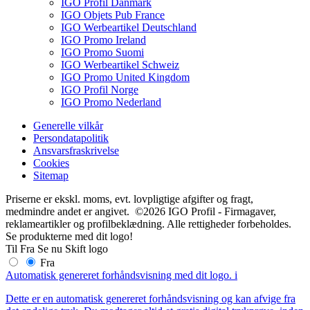
IGO Profil Danmark
IGO Objets Pub France
IGO Werbeartikel Deutschland
IGO Promo Ireland
IGO Promo Suomi
IGO Werbeartikel Schweiz
IGO Promo United Kingdom
IGO Profil Norge
IGO Promo Nederland
Generelle vilkår
Persondatapolitik
Ansvarsfraskrivelse
Cookies
Sitemap
Priserne er ekskl. moms, evt. lovpligtige afgifter og fragt,
medmindre andet er angivet. ©2026 IGO Profil - Firmagaver,
reklameartikler og profilbeklædning. Alle rettigheder forbeholdes.
Se produkterne med dit logo!
Til
Fra
Se nu
Skift logo
Fra
Automatisk genereret forhåndsvisning med dit logo.
i
Dette er en automatisk genereret forhåndsvisning og kan afvige fra