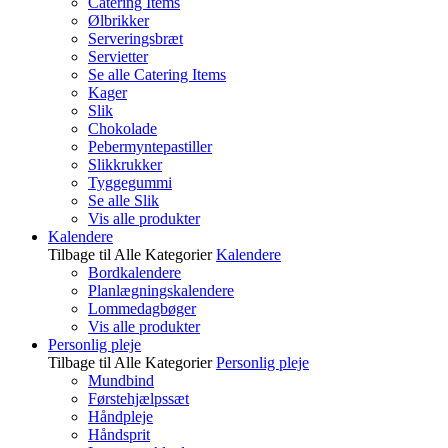
Catering Items
Ølbrikker
Serveringsbræt
Servietter
Se alle Catering Items
Kager
Slik
Chokolade
Pebermyntepastiller
Slikkrukker
Tyggegummi
Se alle Slik
Vis alle produkter
Kalendere
Tilbage til Alle Kategorier
Kalendere
Bordkalendere
Planlægningskalendere
Lommedagbøger
Vis alle produkter
Personlig pleje
Tilbage til Alle Kategorier
Personlig pleje
Mundbind
Førstehjælpssæt
Håndpleje
Håndsprit