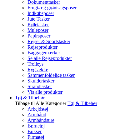
Dokumenttasker
Frugt- og grøntsagsposer
Indkøbsposer
Jute Tasker
Køletasker
Muleposer
Papirsposer
Rejse- & Sportstasker
Rejseprodukter
Baggagemærker
Se alle Rejseprodukter
Trolleys
Rygsække
Sammenfoldelige tasker
Skuldertasker
Strandtasker
Vis alle produkter
Tøj & Tilbehør
Tilbage til Alle Kategorier
Tøj & Tilbehør
Arbejdstøj
Armbånd
Armbåndsure
Børnetøj
Bukser
Firmatøj