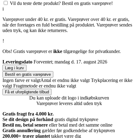
Vil du teste dette produkt? Bestil en gratis vareprøve!
i
Vareprøver under 40 kr. er gratis. Vareprøver over 40 kr. er gratis,
når der foretages en fuld bestilling på produktet. Vareprøver sendes
uden tryk, og kan ikke returneres.
!
Obs! Gratis vareprøver er
ikke
tilgængelige for privatkunder.
Leveringsdato
Forventet; mandag d. 17. august 2026
Læg i kurv
Bestil en gratis vareprøve
Ingen farve er valgt
Antal er endnu ikke valgt
Trykplacering er ikke
valgt
Fragtmetode er endnu ikke valgt
Få et uforpligtende tilbud
Du kan uploade dit logo i indkøbskurven
Vareprøver leveres altid uden tryk
Gratis fragt fra 4.000 kr.
Se dit design på forhånd
gratis digital trykprøve
Bestil nu, betal senere
eller betal med det samme online
Gratis annullering
gælder før godkendelse af trykprøven
200.000+
træer plantet
takket være dig