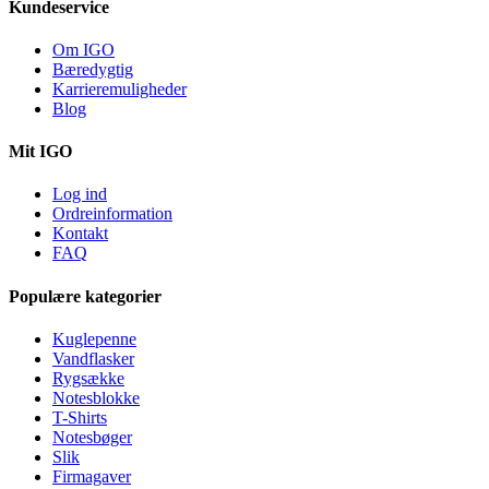
Kundeservice
Om IGO
Bæredygtig
Karrieremuligheder
Blog
Mit IGO
Log ind
Ordreinformation
Kontakt
FAQ
Populære kategorier
Kuglepenne
Vandflasker
Rygsække
Notesblokke
T-Shirts
Notesbøger
Slik
Firmagaver