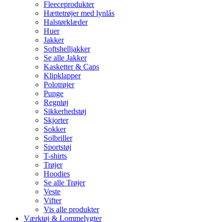
Fleeceprodukter
Hættetrøjer med lynlås
Halstørklæder
Huer
Jakker
Softshelljakker
Se alle Jakker
Kasketter & Caps
Klipklapper
Polotrøjer
Punge
Regntøj
Sikkerhedstøj
Skjorter
Sokker
Solbriller
Sportstøj
T-shirts
Trøjer
Hoodies
Se alle Trøjer
Veste
Vifter
Vis alle produkter
Værktøj & Lommelygter