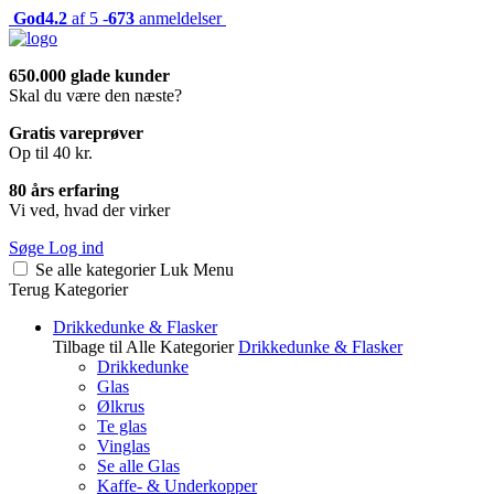
God
4.2
af 5 -
673
anmeldelser
650.000 glade kunder
Skal du være den næste?
Gratis vareprøver
Op til 40 kr.
80 års erfaring
Vi ved, hvad der virker
Søge
Log ind
Se alle kategorier
Luk
Menu
Terug
Kategorier
Drikkedunke & Flasker
Tilbage til Alle Kategorier
Drikkedunke & Flasker
Drikkedunke
Glas
Ølkrus
Te glas
Vinglas
Se alle Glas
Kaffe- & Underkopper