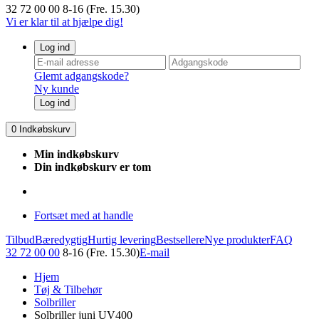
32 72 00 00
8-16 (Fre. 15.30)
Vi er klar til at hjælpe dig!
Log ind
Glemt adgangskode?
Ny kunde
Log ind
0
Indkøbskurv
Min indkøbskurv
Din indkøbskurv er tom
Fortsæt med at handle
Tilbud
Bæredygtig
Hurtig levering
Bestsellere
Nye produkter
FAQ
32 72 00 00
8-16 (Fre. 15.30)
E-mail
Hjem
Tøj & Tilbehør
Solbriller
Solbriller juni UV400