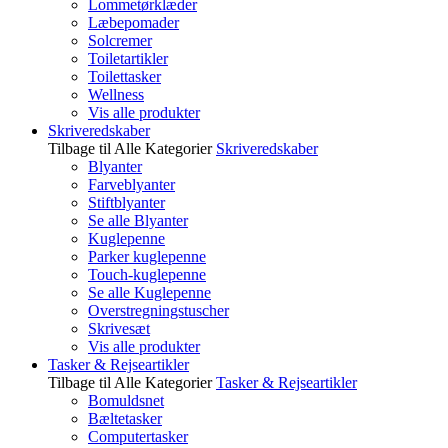
Lommetørklæder
Læbepomader
Solcremer
Toiletartikler
Toilettasker
Wellness
Vis alle produkter
Skriveredskaber
Tilbage til Alle Kategorier
Skriveredskaber
Blyanter
Farveblyanter
Stiftblyanter
Se alle Blyanter
Kuglepenne
Parker kuglepenne
Touch-kuglepenne
Se alle Kuglepenne
Overstregningstuscher
Skrivesæt
Vis alle produkter
Tasker & Rejseartikler
Tilbage til Alle Kategorier
Tasker & Rejseartikler
Bomuldsnet
Bæltetasker
Computertasker