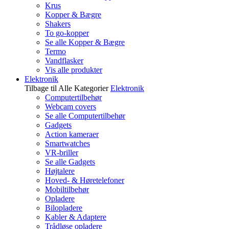
Krus
Kopper & Bægre
Shakers
To go-kopper
Se alle Kopper & Bægre
Termo
Vandflasker
Vis alle produkter
Elektronik
Tilbage til Alle Kategorier
Elektronik
Computertilbehør
Webcam covers
Se alle Computertilbehør
Gadgets
Action kameraer
Smartwatches
VR-briller
Se alle Gadgets
Højtalere
Hoved- & Høretelefoner
Mobiltilbehør
Opladere
Bilopladere
Kabler & Adaptere
Trådløse opladere