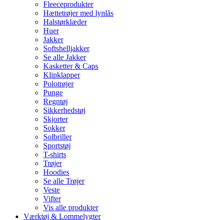
Fleeceprodukter
Hættetrøjer med lynlås
Halstørklæder
Huer
Jakker
Softshelljakker
Se alle Jakker
Kasketter & Caps
Klipklapper
Polotrøjer
Punge
Regntøj
Sikkerhedstøj
Skjorter
Sokker
Solbriller
Sportstøj
T-shirts
Trøjer
Hoodies
Se alle Trøjer
Veste
Vifter
Vis alle produkter
Værktøj & Lommelygter