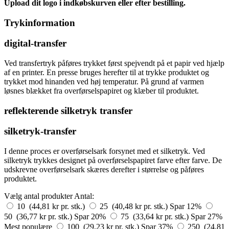
Upload dit logo i indkøbskurven eller efter bestilling.
Trykinformation
digital-transfer
Ved transfertryk påføres trykket først spejvendt på et papir ved hjælp
af en printer. En presse bruges herefter til at trykke produktet og
trykket mod hinanden ved høj temperatur. På grund af varmen
løsnes blækket fra overførselspapiret og klæber til produktet.
reflekterende silketryk transfer
silketryk-transfer
I denne proces er overførselsark forsynet med et silketryk. Ved
silketryk trykkes designet på overførselspapiret farve efter farve. De
udskrevne overførselsark skæres derefter i størrelse og påføres
produktet.
Vælg antal produkter
Antal:
10 (44,81 kr pr. stk.)
25 (40,48 kr pr. stk.)
Spar 12%
50 (36,77 kr pr. stk.)
Spar 20%
75 (33,64 kr pr. stk.)
Spar 27%
Mest populære
100 (29,23 kr pr. stk.)
Spar 37%
250 (24,81