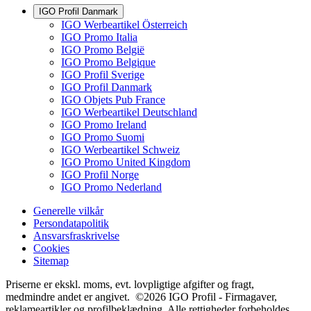
IGO Profil Danmark
IGO Werbeartikel Österreich
IGO Promo Italia
IGO Promo België
IGO Promo Belgique
IGO Profil Sverige
IGO Profil Danmark
IGO Objets Pub France
IGO Werbeartikel Deutschland
IGO Promo Ireland
IGO Promo Suomi
IGO Werbeartikel Schweiz
IGO Promo United Kingdom
IGO Profil Norge
IGO Promo Nederland
Generelle vilkår
Persondatapolitik
Ansvarsfraskrivelse
Cookies
Sitemap
Priserne er ekskl. moms, evt. lovpligtige afgifter og fragt,
medmindre andet er angivet. ©2026 IGO Profil - Firmagaver,
reklameartikler og profilbeklædning. Alle rettigheder forbeholdes.