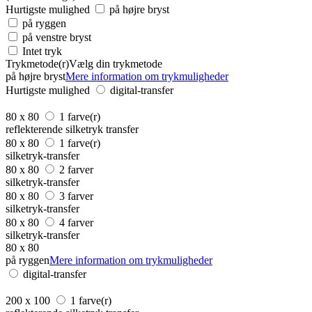
Hurtigste mulighed
på højre bryst
på ryggen
på venstre bryst
Intet tryk
Trykmetode(r)
Vælg din trykmetode
på højre bryst
Mere information om trykmuligheder
Hurtigste mulighed
digital-transfer
80 x 80
1 farve(r)
reflekterende silketryk transfer
80 x 80
1 farve(r)
silketryk-transfer
80 x 80
2 farver
silketryk-transfer
80 x 80
3 farver
silketryk-transfer
80 x 80
4 farver
silketryk-transfer
80 x 80
på ryggen
Mere information om trykmuligheder
digital-transfer
200 x 100
1 farve(r)