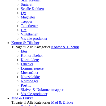
Skærebrætter
Sugerør
Se alle Køkken
Lys
Magneter
Tæpper
Tallerkener
Ure
Vintilbehør
Vis alle produkter
Kontor & Tilbehør
Tilbage til Alle Kategorier
Kontor & Tilbehør
Etui
Kontortilbehør
Kortholdere
Linealer
Lommeregnere
Musemåtter
Notesblokke
Notesbøger
Post-It
Skrive- & Dokumentmapper
Vis alle produkter
Mad & Drikke
Tilbage til Alle Kategorier
Mad & Drikke