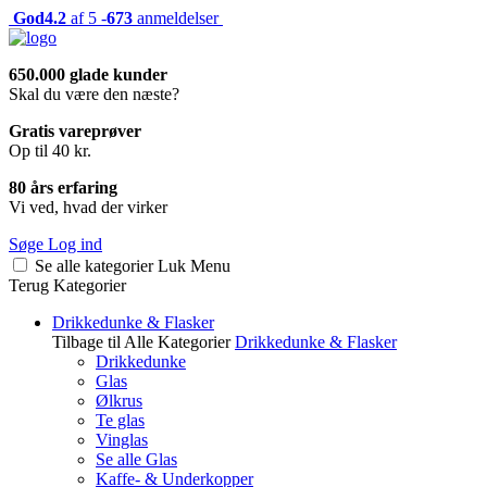
God
4.2
af 5 -
673
anmeldelser
650.000 glade kunder
Skal du være den næste?
Gratis vareprøver
Op til 40 kr.
80 års erfaring
Vi ved, hvad der virker
Søge
Log ind
Se alle kategorier
Luk
Menu
Terug
Kategorier
Drikkedunke & Flasker
Tilbage til Alle Kategorier
Drikkedunke & Flasker
Drikkedunke
Glas
Ølkrus
Te glas
Vinglas
Se alle Glas
Kaffe- & Underkopper