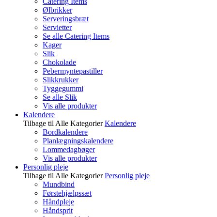
Catering Items
Ølbrikker
Serveringsbræt
Servietter
Se alle Catering Items
Kager
Slik
Chokolade
Pebermyntepastiller
Slikkrukker
Tyggegummi
Se alle Slik
Vis alle produkter
Kalendere
Tilbage til Alle Kategorier
Kalendere
Bordkalendere
Planlægningskalendere
Lommedagbøger
Vis alle produkter
Personlig pleje
Tilbage til Alle Kategorier
Personlig pleje
Mundbind
Førstehjælpssæt
Håndpleje
Håndsprit