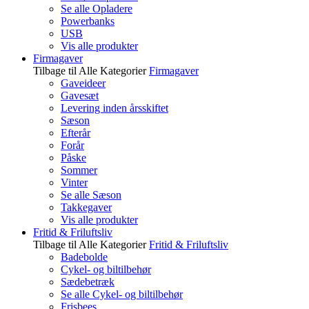
Se alle Opladere
Powerbanks
USB
Vis alle produkter
Firmagaver
Tilbage til Alle Kategorier
Firmagaver
Gaveideer
Gavesæt
Levering inden årsskiftet
Sæson
Efterår
Forår
Påske
Sommer
Vinter
Se alle Sæson
Takkegaver
Vis alle produkter
Fritid & Friluftsliv
Tilbage til Alle Kategorier
Fritid & Friluftsliv
Badebolde
Cykel- og biltilbehør
Sædebetræk
Se alle Cykel- og biltilbehør
Frisbees