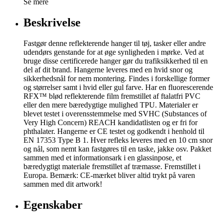
Se mere
Beskrivelse
Fastgør denne reflekterende hanger til tøj, tasker eller andre
udendørs genstande for at øge synligheden i mørke. Ved at
bruge disse certificerede hanger gør du trafiksikkerhed til en
del af dit brand. Hangerne leveres med en hvid snor og
sikkerhedsnål for nem montering. Findes i forskellige former
og størrelser samt i hvid eller gul farve. Har en fluorescerende
RFX™ blød reflekterende film fremstillet af ftalatfri PVC
eller den mere bæredygtige mulighed TPU. Materialer er
blevet testet i overensstemmelse med SVHC (Substances of
Very High Concern) REACH kandidatlisten og er fri for
phthalater. Hangerne er CE testet og godkendt i henhold til
EN 17353 Type B 1. Hver refleks leveres med en 10 cm snor
og nål, som nemt kan fastgøres til en taske, jakke osv. Pakket
sammen med et informationsark i en glassinpose, et
bæredygtigt materiale fremstillet af træmasse. Fremstillet i
Europa. Bemærk: CE-mærket bliver altid trykt på varen
sammen med dit artwork!
Egenskaber