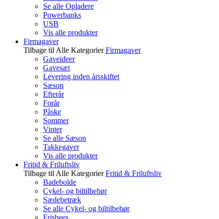
Se alle Opladere
Powerbanks
USB
Vis alle produkter
Firmagaver
Tilbage til Alle Kategorier
Firmagaver
Gaveideer
Gavesæt
Levering inden årsskiftet
Sæson
Efterår
Forår
Påske
Sommer
Vinter
Se alle Sæson
Takkegaver
Vis alle produkter
Fritid & Friluftsliv
Tilbage til Alle Kategorier
Fritid & Friluftsliv
Badebolde
Cykel- og biltilbehør
Sædebetræk
Se alle Cykel- og biltilbehør
Frisbees