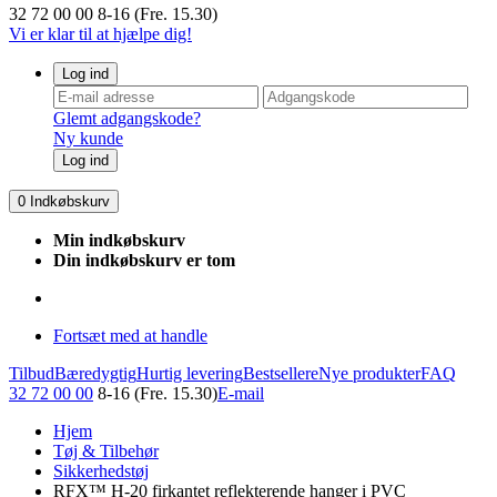
32 72 00 00
8-16 (Fre. 15.30)
Vi er klar til at hjælpe dig!
Log ind
Glemt adgangskode?
Ny kunde
Log ind
0
Indkøbskurv
Min indkøbskurv
Din indkøbskurv er tom
Fortsæt med at handle
Tilbud
Bæredygtig
Hurtig levering
Bestsellere
Nye produkter
FAQ
32 72 00 00
8-16 (Fre. 15.30)
E-mail
Hjem
Tøj & Tilbehør
Sikkerhedstøj
RFX™ H-20 firkantet reflekterende hanger i PVC