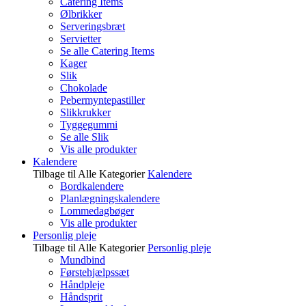
Catering Items
Ølbrikker
Serveringsbræt
Servietter
Se alle Catering Items
Kager
Slik
Chokolade
Pebermyntepastiller
Slikkrukker
Tyggegummi
Se alle Slik
Vis alle produkter
Kalendere
Tilbage til Alle Kategorier
Kalendere
Bordkalendere
Planlægningskalendere
Lommedagbøger
Vis alle produkter
Personlig pleje
Tilbage til Alle Kategorier
Personlig pleje
Mundbind
Førstehjælpssæt
Håndpleje
Håndsprit