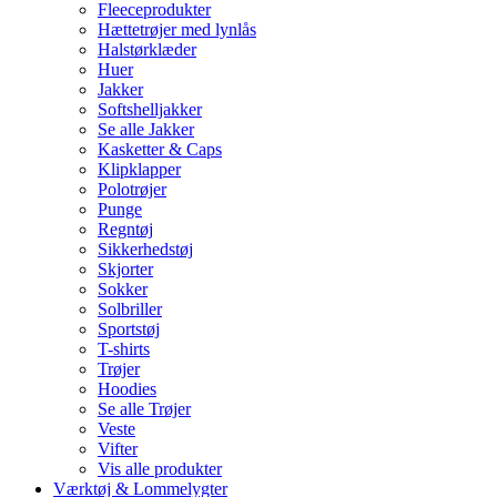
Fleeceprodukter
Hættetrøjer med lynlås
Halstørklæder
Huer
Jakker
Softshelljakker
Se alle Jakker
Kasketter & Caps
Klipklapper
Polotrøjer
Punge
Regntøj
Sikkerhedstøj
Skjorter
Sokker
Solbriller
Sportstøj
T-shirts
Trøjer
Hoodies
Se alle Trøjer
Veste
Vifter
Vis alle produkter
Værktøj & Lommelygter