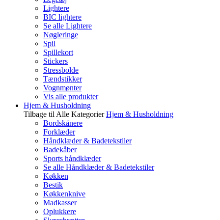
Lightere
BIC lightere
Se alle Lightere
Nøgleringe
Spil
Spillekort
Stickers
Stressbolde
Tændstikker
Vognmønter
Vis alle produkter
Hjem & Husholdning
Tilbage til Alle Kategorier
Hjem & Husholdning
Bordskånere
Forklæder
Håndklæder & Badetekstiler
Badekåber
Sports håndklæder
Se alle Håndklæder & Badetekstiler
Køkken
Bestik
Køkkenknive
Madkasser
Oplukkere