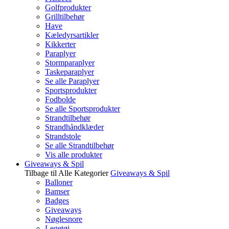
Golfprodukter
Grilltilbehør
Have
Kæledyrsartikler
Kikkerter
Paraplyer
Stormparaplyer
Taskeparaplyer
Se alle Paraplyer
Sportsprodukter
Fodbolde
Se alle Sportsprodukter
Strandtilbehør
Strandhåndklæder
Strandstole
Se alle Strandtilbehør
Vis alle produkter
Giveaways & Spil
Tilbage til Alle Kategorier
Giveaways & Spil
Balloner
Bamser
Badges
Giveaways
Nøglesnore
Legetøj