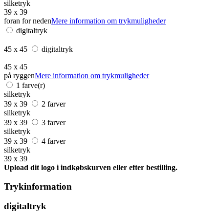
silketryk
39 x 39
foran for neden
Mere information om trykmuligheder
digitaltryk
45 x 45
digitaltryk
45 x 45
på ryggen
Mere information om trykmuligheder
1 farve(r)
silketryk
39 x 39
2 farver
silketryk
39 x 39
3 farver
silketryk
39 x 39
4 farver
silketryk
39 x 39
Upload dit logo i indkøbskurven eller efter bestilling.
Trykinformation
digitaltryk