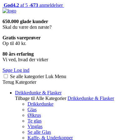
God
4.2
af 5 -
673
anmeldelser
650.000 glade kunder
Skal du være den næste?
Gratis vareprøver
Op til 40 kr.
80 års erfaring
Vi ved, hvad der virker
Søge
Log ind
Se alle kategorier
Luk
Menu
Terug
Kategorier
Drikkedunke & Flasker
Tilbage til Alle Kategorier
Drikkedunke & Flasker
Drikkedunke
Glas
Ølkrus
Te glas
Vinglas
Se alle Glas
Kaffe- & Underkopper