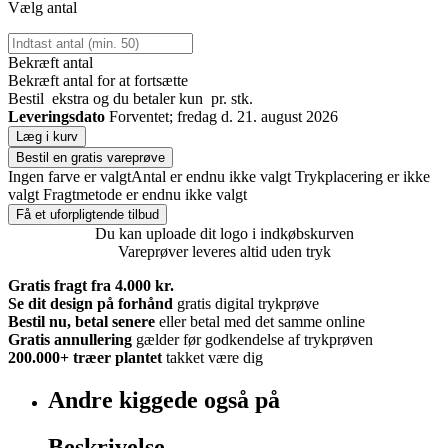
Vælg antal
Bekræft antal
Bekræft antal for at fortsætte
Bestil
ekstra og du betaler kun
pr. stk.
Leveringsdato
Forventet; fredag d. 21. august 2026
Læg i kurv
Bestil en gratis vareprøve
Ingen farve er valgt
Antal er endnu ikke valgt
Trykplacering er ikke
valgt
Fragtmetode er endnu ikke valgt
Få et uforpligtende tilbud
Du kan uploade dit logo i indkøbskurven
Vareprøver leveres altid uden tryk
Gratis fragt fra 4.000 kr.
Se dit design på forhånd
gratis digital trykprøve
Bestil nu, betal senere
eller betal med det samme online
Gratis annullering
gælder før godkendelse af trykprøven
200.000+
træer plantet
takket være dig
Andre kiggede også på
Beskrivelse