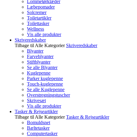
Lommetørklæder
Læbepomader
Solcremer
Toiletartikler
Toilettasker
Wellness
Vis alle produkter
Skriveredskaber
Tilbage til Alle Kategorier
Skriveredskaber
Blyanter
Farveblyanter
Stiftblyanter
Se alle Blyanter
Kuglepenne
Parker kuglepenne
Touch-kuglepenne
Se alle Kuglepenne
Overstregningstuscher
Skrivesæt
Vis alle produkter
Tasker & Rejseartikler
Tilbage til Alle Kategorier
Tasker & Rejseartikler
Bomuldsnet
Bæltetasker
Computertasker