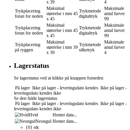
x 39
4
Maksimal
Maksimale
Trykplacering
Trykmetode
størrelse i mm
45
antal farver
foran for neden
digitaltryk
x 45
99
Maksimal
Maksimale
Trykplacering
Trykmetode
størrelse i mm
45
antal farver
foran for neden
digitaltryk
x 45
99
Maksimal
Maksimale
Trykplacering
Trykmetode
størrelse i mm
39
antal farver
på ryggen
silketryk
x 39
4
Lagerstatus
Se lagerstatus ved at klikke på knappen forneden
På lager
Ikke på lager - leveringsdato kendes
Ikke på lager -
leveringsdato kendes ikke
Se den fulde lagerstatus
På lager
Ikke på lager - leveringsdato kendes
Ikke på lager -
leveringsdato kendes ikke
Hvid
Henter data...
Neongul
Henter data...
{0} stk