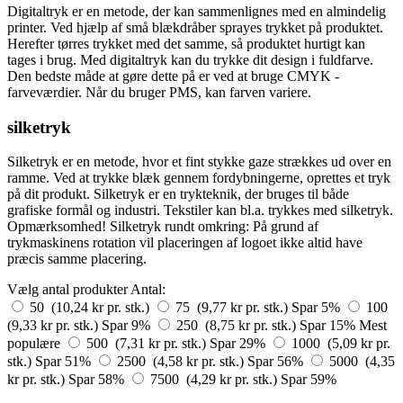
Digitaltryk er en metode, der kan sammenlignes med en almindelig
printer. Ved hjælp af små blækdråber sprayes trykket på produktet.
Herefter tørres trykket med det samme, så produktet hurtigt kan
tages i brug. Med digitaltryk kan du trykke dit design i fuldfarve.
Den bedste måde at gøre dette på er ved at bruge CMYK -
farveværdier. Når du bruger PMS, kan farven variere.
silketryk
Silketryk er en metode, hvor et fint stykke gaze strækkes ud over en
ramme. Ved at trykke blæk gennem fordybningerne, oprettes et tryk
på dit produkt. Silketryk er en trykteknik, der bruges til både
grafiske formål og industri. Tekstiler kan bl.a. trykkes med silketryk.
Opmærksomhed! Silketryk rundt omkring: På grund af
trykmaskinens rotation vil placeringen af logoet ikke altid have
præcis samme placering.
Vælg antal produkter
Antal:
50 (10,24 kr pr. stk.)
75 (9,77 kr pr. stk.)
Spar 5%
100
(9,33 kr pr. stk.)
Spar 9%
250 (8,75 kr pr. stk.)
Spar 15%
Mest
populære
500 (7,31 kr pr. stk.)
Spar 29%
1000 (5,09 kr pr.
stk.)
Spar 51%
2500 (4,58 kr pr. stk.)
Spar 56%
5000 (4,35
kr pr. stk.)
Spar 58%
7500 (4,29 kr pr. stk.)
Spar 59%