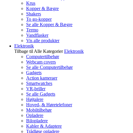
Krus
Kopper & Bægre
Shakers
To go-kopper
Se alle Kopper & Bægre
Termo
Vandflasker
Vis alle produkter
Elektronik
Tilbage til Alle Kategorier
Elektronik
Computertilbehør
Webcam covers
Se alle Computertilbehør
Gadgets
Action kameraer
Smartwatches
VR-briller
Se alle Gadgets
Højtalere
Hoved- & Høretelefoner
Mobiltilbehør
Opladere
Bilopladere
Kabler & Adaptere
Trådløse opladere