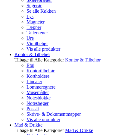
Skærebrætter
Sugerør
Se alle Køkken
Lys
Magneter
Tæpper
Tallerkener
Ure
Vintilbehør
Vis alle produkter
Kontor & Tilbehør
Tilbage til Alle Kategorier
Kontor & Tilbehør
Etui
Kontortilbehør
Kortholdere
Linealer
Lommeregnere
Musemåtter
Notesblokke
Notesbøger
Post-It
Skrive- & Dokumentmapper
Vis alle produkter
Mad & Drikke
Tilbage til Alle Kategorier
Mad & Drikke