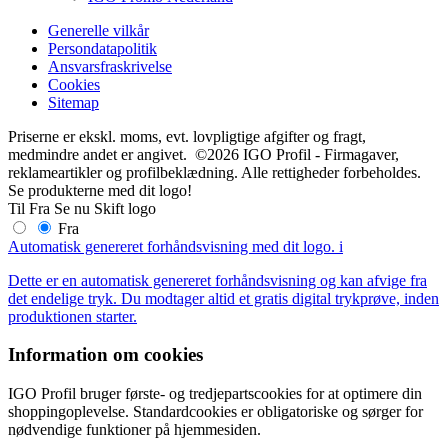
Generelle vilkår
Persondatapolitik
Ansvarsfraskrivelse
Cookies
Sitemap
Priserne er ekskl. moms, evt. lovpligtige afgifter og fragt,
medmindre andet er angivet. ©2026 IGO Profil - Firmagaver,
reklameartikler og profilbeklædning. Alle rettigheder forbeholdes.
Se produkterne med dit logo!
Til
Fra
Se nu
Skift logo
Fra
Automatisk genereret forhåndsvisning med dit logo.
i
Dette er en automatisk genereret forhåndsvisning og kan afvige fra
det endelige tryk. Du modtager altid et gratis digital trykprøve, inden
produktionen starter.
Information om cookies
IGO Profil bruger første- og tredjepartscookies for at optimere din
shoppingoplevelse. Standardcookies er obligatoriske og sørger for
nødvendige funktioner på hjemmesiden.