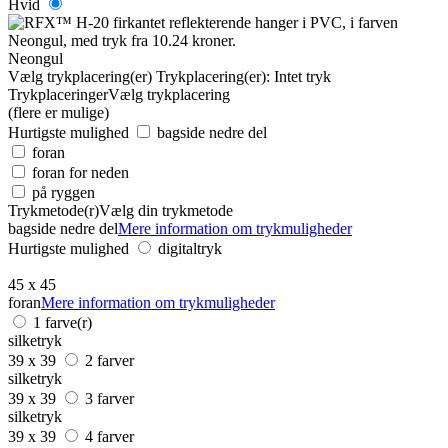
Hvid
Neongul
Vælg trykplacering(er)
Trykplacering(er):
Intet tryk
Trykplaceringer
Vælg trykplacering
(flere er mulige)
Hurtigste mulighed
bagside nedre del
foran
foran for neden
på ryggen
Trykmetode(r)
Vælg din trykmetode
bagside nedre del
Mere information om trykmuligheder
Hurtigste mulighed
digitaltryk
45 x 45
foran
Mere information om trykmuligheder
1 farve(r)
silketryk
39 x 39
2 farver
silketryk
39 x 39
3 farver
silketryk
39 x 39
4 farver