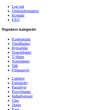
Log ind
Ordreinformation
Kontakt
FAQ
Populære kategorier
Kuglepenne
Vandflasker
Rygsække
Notesblokke
T-Shirts
Notesbøger
Slik
Firmagaver
Lightere
Forklæder
Paraplyer
Powerbanks
Indkøbsposer
Glas
Trøjer
Krus