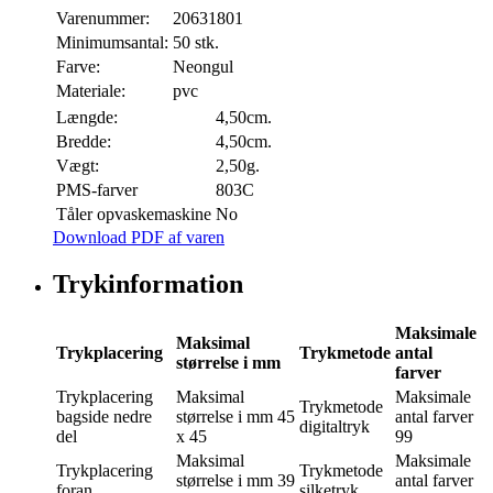
Varenummer:
20631801
Minimumsantal:
50 stk.
Farve:
Neongul
Materiale:
pvc
Længde:
4,50cm.
Bredde:
4,50cm.
Vægt:
2,50g.
PMS-farver
803C
Tåler opvaskemaskine
No
Download PDF af varen
Trykinformation
Maksimale
Maksimal
Trykplacering
Trykmetode
antal
størrelse i mm
farver
Trykplacering
Maksimal
Maksimale
Trykmetode
bagside nedre
størrelse i mm
45
antal farver
digitaltryk
del
x 45
99
Maksimal
Maksimale
Trykplacering
Trykmetode
størrelse i mm
39
antal farver
foran
silketryk