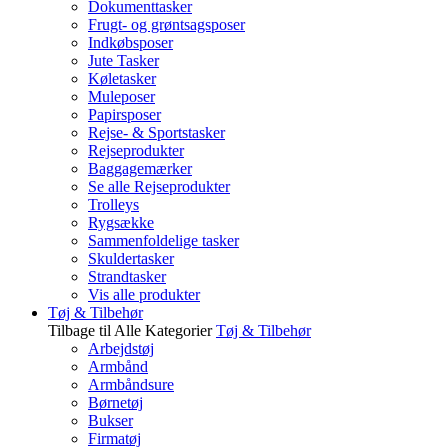
Dokumenttasker
Frugt- og grøntsagsposer
Indkøbsposer
Jute Tasker
Køletasker
Muleposer
Papirsposer
Rejse- & Sportstasker
Rejseprodukter
Baggagemærker
Se alle Rejseprodukter
Trolleys
Rygsække
Sammenfoldelige tasker
Skuldertasker
Strandtasker
Vis alle produkter
Tøj & Tilbehør
Tilbage til Alle Kategorier
Tøj & Tilbehør
Arbejdstøj
Armbånd
Armbåndsure
Børnetøj
Bukser
Firmatøj