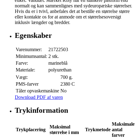
etiket. Vandtæt. Mærket Roly har en slankere pasform end
normalt og kan sammenlignes med sydeuropæiske størrelser.
Hvis du er i tvivl, anbefales det at bestille en størrelse større
eller kontakte os for at anmode om et størrelsesoversigt
inklusiv længder og bredder.
Egenskaber
Varenummer:
21722503
Minimumsantal:
2 stk.
Farve:
marineblå
Materiale:
polyurethan
Vægt:
700 g.
PMS-farver
2380 C
Tåler opvaskemaskine
No
Download PDF af varen
Trykinformation
Maksimale
Maksimal
Trykplacering
Trykmetode
antal
størrelse i mm
farver