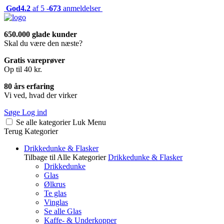
God
4.2
af 5 -
673
anmeldelser
650.000 glade kunder
Skal du være den næste?
Gratis vareprøver
Op til 40 kr.
80 års erfaring
Vi ved, hvad der virker
Søge
Log ind
Se alle kategorier
Luk
Menu
Terug
Kategorier
Drikkedunke & Flasker
Tilbage til Alle Kategorier
Drikkedunke & Flasker
Drikkedunke
Glas
Ølkrus
Te glas
Vinglas
Se alle Glas
Kaffe- & Underkopper