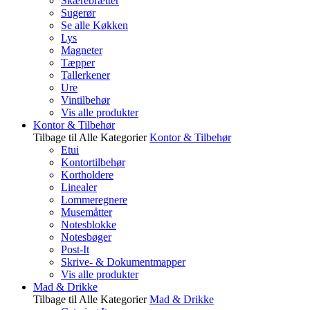
Skærebrætter
Sugerør
Se alle Køkken
Lys
Magneter
Tæpper
Tallerkener
Ure
Vintilbehør
Vis alle produkter
Kontor & Tilbehør
Tilbage til Alle Kategorier
Kontor & Tilbehør
Etui
Kontortilbehør
Kortholdere
Linealer
Lommeregnere
Musemåtter
Notesblokke
Notesbøger
Post-It
Skrive- & Dokumentmapper
Vis alle produkter
Mad & Drikke
Tilbage til Alle Kategorier
Mad & Drikke