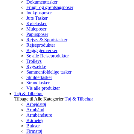
Dokumenttasker
Frugt- og grøntsagsposer
Indkøbsposer
Jute Tasker
Køletasker
Muleposer
Papirsposer
Rejse- & Sportstasker
Rejseprodukter
Baggagemærker
Se alle Rejseprodukter
Trolleys
Rygsække
Sammenfoldelige tasker
Skuldertasker
Strandtasker
Vis alle produkter
Tøj & Tilbehør
Tilbage til Alle Kategorier
Tøj & Tilbehør
Arbejdstøj
Armbånd
Armbåndsure
Børnetøj
Bukser
Firmatøj