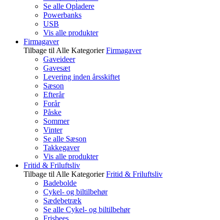
Se alle Opladere
Powerbanks
USB
Vis alle produkter
Firmagaver
Tilbage til Alle Kategorier
Firmagaver
Gaveideer
Gavesæt
Levering inden årsskiftet
Sæson
Efterår
Forår
Påske
Sommer
Vinter
Se alle Sæson
Takkegaver
Vis alle produkter
Fritid & Friluftsliv
Tilbage til Alle Kategorier
Fritid & Friluftsliv
Badebolde
Cykel- og biltilbehør
Sædebetræk
Se alle Cykel- og biltilbehør
Frisbees