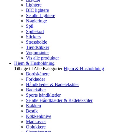
Lightere
BIC lightere
Se alle Lightere
Nøgleringe
Spil
Spillekort
Stickers
Stressbolde
Tændstikker
Vognmønter
Vis alle produkter
Hjem & Husholdning
Tilbage til Alle Kategorier
Hjem & Husholdning
Bordskånere
Forklæder
Håndklæder & Badetekstiler
Badekåber
Sports håndklæder
Se alle Håndklæder & Badetekstiler
Køkken
Bestik
Køkkenknive
Madkasser
Oplukkere