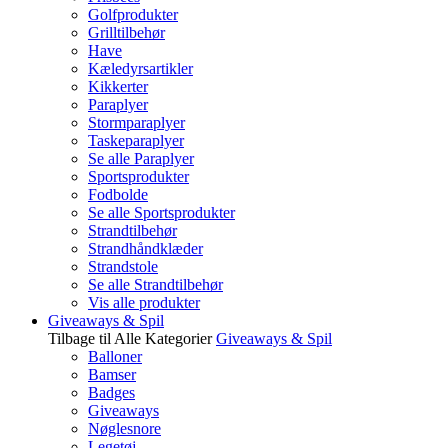
Golfprodukter
Grilltilbehør
Have
Kæledyrsartikler
Kikkerter
Paraplyer
Stormparaplyer
Taskeparaplyer
Se alle Paraplyer
Sportsprodukter
Fodbolde
Se alle Sportsprodukter
Strandtilbehør
Strandhåndklæder
Strandstole
Se alle Strandtilbehør
Vis alle produkter
Giveaways & Spil
Tilbage til Alle Kategorier
Giveaways & Spil
Balloner
Bamser
Badges
Giveaways
Nøglesnore
Legetøj