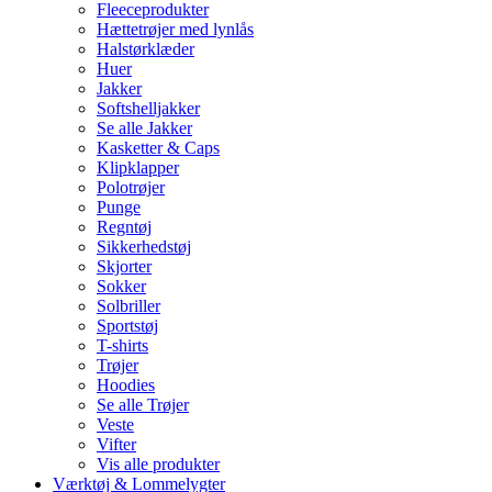
Fleeceprodukter
Hættetrøjer med lynlås
Halstørklæder
Huer
Jakker
Softshelljakker
Se alle Jakker
Kasketter & Caps
Klipklapper
Polotrøjer
Punge
Regntøj
Sikkerhedstøj
Skjorter
Sokker
Solbriller
Sportstøj
T-shirts
Trøjer
Hoodies
Se alle Trøjer
Veste
Vifter
Vis alle produkter
Værktøj & Lommelygter