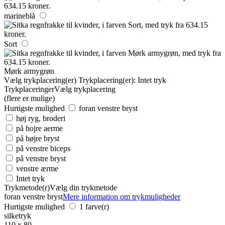
marineblå
Sort
Mørk armygrøn
Vælg trykplacering(er)
Trykplacering(er):
Intet tryk
Trykplaceringer
Vælg trykplacering
(flere er mulige)
Hurtigste mulighed
foran venstre bryst
høj ryg, broderi
på hojre aerme
på højre bryst
på venstre biceps
på venstre bryst
venstre ærme
Intet tryk
Trykmetode(r)
Vælg din trykmetode
foran venstre bryst
Mere information om trykmuligheder
Hurtigste mulighed
1 farve(r)
silketryk
110 x 80