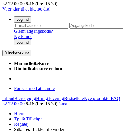
32 72 00 00
8-16 (Fre. 15.30)
Vi er klar til at hjælpe dig!
Log ind
Glemt adgangskode?
Ny kunde
Log ind
0
Indkøbskurv
Min indkøbskurv
Din indkøbskurv er tom
Fortsæt med at handle
Tilbud
Bæredygtig
Hurtig levering
Bestsellere
Nye produkter
FAQ
32 72 00 00
8-16 (Fre. 15.30)
E-mail
Hjem
Tøj & Tilbehør
Regntøj
Sitka regnfrakke til kvinder