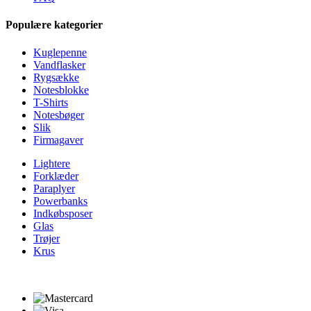
Populære kategorier
Kuglepenne
Vandflasker
Rygsække
Notesblokke
T-Shirts
Notesbøger
Slik
Firmagaver
Lightere
Forklæder
Paraplyer
Powerbanks
Indkøbsposer
Glas
Trøjer
Krus