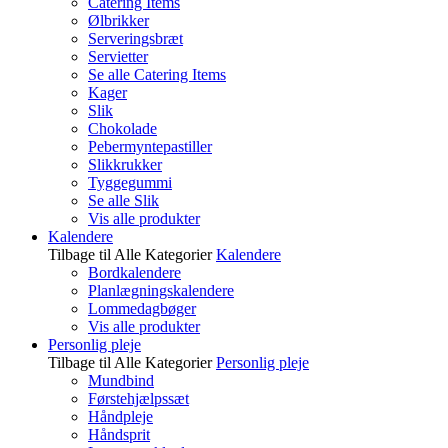
Catering Items
Ølbrikker
Serveringsbræt
Servietter
Se alle Catering Items
Kager
Slik
Chokolade
Pebermyntepastiller
Slikkrukker
Tyggegummi
Se alle Slik
Vis alle produkter
Kalendere
Tilbage til Alle Kategorier
Kalendere
Bordkalendere
Planlægningskalendere
Lommedagbøger
Vis alle produkter
Personlig pleje
Tilbage til Alle Kategorier
Personlig pleje
Mundbind
Førstehjælpssæt
Håndpleje
Håndsprit