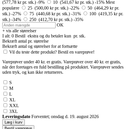
(577,78 kr pr. stk.)
-9%
10 (541,67 kr pr. stk.)
-15%
Mest
populære
25 (500,00 kr pr. stk.)
-22%
50 (464,29 kr pr.
stk.)
-27%
75 (440,68 kr pr. stk.)
-31%
100 (419,35 kr pr.
stk.)
-34%
250 (412,70 kr pr. stk.)
-35%
OK
+ vis alle størrelser
I alt:
0
Bestil
ekstra og du betaler kun
pr. stk.
Bekræft antal pr. størrelse
Bekræft antal og størrelser for at fortsætte
Vil du teste dette produkt? Bestil en vareprøve!
Vareprøver under 40 kr. er gratis. Vareprøver over 40 kr. er gratis,
når der foretages en fuld bestilling på produktet. Vareprøver sendes
uden tryk, og kan ikke returneres.
S
M
L
XL
XXL
3XL
Leveringsdato
Forventet; onsdag d. 19. august 2026
Læg i kurv
Bestil vareprøve