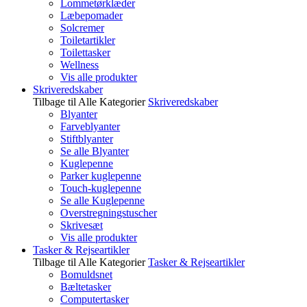
Lommetørklæder
Læbepomader
Solcremer
Toiletartikler
Toilettasker
Wellness
Vis alle produkter
Skriveredskaber
Tilbage til Alle Kategorier
Skriveredskaber
Blyanter
Farveblyanter
Stiftblyanter
Se alle Blyanter
Kuglepenne
Parker kuglepenne
Touch-kuglepenne
Se alle Kuglepenne
Overstregningstuscher
Skrivesæt
Vis alle produkter
Tasker & Rejseartikler
Tilbage til Alle Kategorier
Tasker & Rejseartikler
Bomuldsnet
Bæltetasker
Computertasker