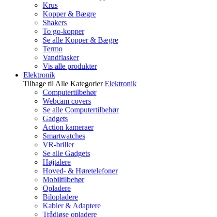
Krus
Kopper & Bægre
Shakers
To go-kopper
Se alle Kopper & Bægre
Termo
Vandflasker
Vis alle produkter
Elektronik
Tilbage til Alle Kategorier
Elektronik
Computertilbehør
Webcam covers
Se alle Computertilbehør
Gadgets
Action kameraer
Smartwatches
VR-briller
Se alle Gadgets
Højtalere
Hoved- & Høretelefoner
Mobiltilbehør
Opladere
Bilopladere
Kabler & Adaptere
Trådløse opladere