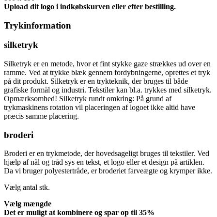
Upload dit logo i indkøbskurven eller efter bestilling.
Trykinformation
silketryk
Silketryk er en metode, hvor et fint stykke gaze strækkes ud over en
ramme. Ved at trykke blæk gennem fordybningerne, oprettes et tryk
på dit produkt. Silketryk er en trykteknik, der bruges til både
grafiske formål og industri. Tekstiler kan bl.a. trykkes med silketryk.
Opmærksomhed! Silketryk rundt omkring: På grund af
trykmaskinens rotation vil placeringen af logoet ikke altid have
præcis samme placering.
broderi
Broderi er en trykmetode, der hovedsageligt bruges til tekstiler. Ved
hjælp af nål og tråd sys en tekst, et logo eller et design på artiklen.
Da vi bruger polyestertråde, er broderiet farveægte og krymper ikke.
Vælg antal
stk.
Vælg mængde
Det er muligt at kombinere og
spar op til 35%