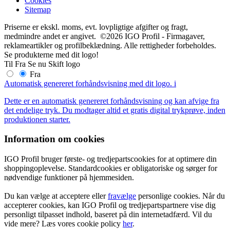
Cookies
Sitemap
Priserne er ekskl. moms, evt. lovpligtige afgifter og fragt,
medmindre andet er angivet. ©2026 IGO Profil - Firmagaver,
reklameartikler og profilbeklædning. Alle rettigheder forbeholdes.
Se produkterne med dit logo!
Til
Fra
Se nu
Skift logo
Fra
Automatisk genereret forhåndsvisning med dit logo.
i
Dette er en automatisk genereret forhåndsvisning og kan afvige fra
det endelige tryk. Du modtager altid et gratis digital trykprøve, inden
produktionen starter.
Information om cookies
IGO Profil bruger første- og tredjepartscookies for at optimere din
shoppingoplevelse. Standardcookies er obligatoriske og sørger for
nødvendige funktioner på hjemmesiden.
Du kan vælge at acceptere eller
fravælge
personlige cookies. Når du
accepterer cookies, kan IGO Profil og tredjepartspartnere vise dig
personligt tilpasset indhold, baseret på din internetadfærd. Vil du
vide mere? Læs vores cookie policy
her
.