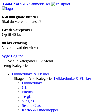
God
4.2
af 5 -
673
anmeldelser
650.000 glade kunder
Skal du være den næste?
Gratis vareprøver
Op til 40 kr.
80 års erfaring
Vi ved, hvad der virker
Søge
Log ind
Se alle kategorier
Luk
Menu
Terug
Kategorier
Drikkedunke & Flasker
Tilbage til Alle Kategorier
Drikkedunke & Flasker
Drikkedunke
Glas
Ølkrus
Te glas
Vinglas
Se alle Glas
Kaffe- & Underkopper