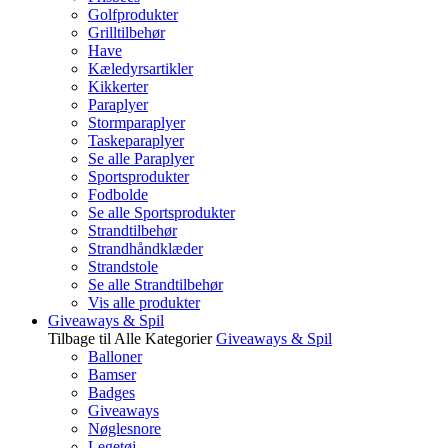
Golfprodukter
Grilltilbehør
Have
Kæledyrsartikler
Kikkerter
Paraplyer
Stormparaplyer
Taskeparaplyer
Se alle Paraplyer
Sportsprodukter
Fodbolde
Se alle Sportsprodukter
Strandtilbehør
Strandhåndklæder
Strandstole
Se alle Strandtilbehør
Vis alle produkter
Giveaways & Spil
Tilbage til Alle Kategorier
Giveaways & Spil
Balloner
Bamser
Badges
Giveaways
Nøglesnore
Legetøj