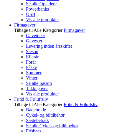
Se alle Opladere
Powerbanks
USB
Vis alle produkter
Firmagaver
Tilbage til Alle Kategorier
Firmagaver
Gaveideer
Gavesæt
Levering inden årsskiftet
Sæson
Efterår
Forår
Påske
Sommer
Vinter
Se alle Sæson
Takkegaver
Vis alle produkter
Fritid & Friluftsliv
Tilbage til Alle Kategorier
Fritid & Friluftsliv
Badebolde
Cykel- og biltilbehør
Sædebetræk
Se alle Cykel- og biltilbehør
Frisbees