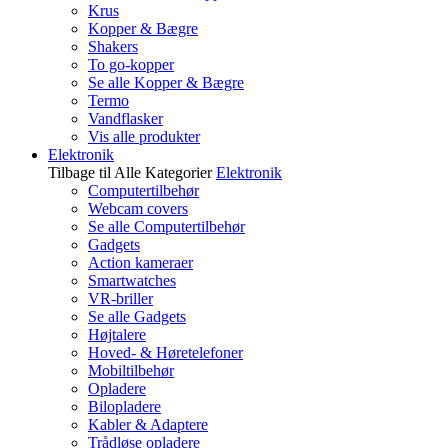
Krus
Kopper & Bægre
Shakers
To go-kopper
Se alle Kopper & Bægre
Termo
Vandflasker
Vis alle produkter
Elektronik
Tilbage til Alle Kategorier
Elektronik
Computertilbehør
Webcam covers
Se alle Computertilbehør
Gadgets
Action kameraer
Smartwatches
VR-briller
Se alle Gadgets
Højtalere
Hoved- & Høretelefoner
Mobiltilbehør
Opladere
Bilopladere
Kabler & Adaptere
Trådløse opladere