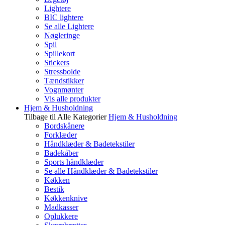
Lightere
BIC lightere
Se alle Lightere
Nøgleringe
Spil
Spillekort
Stickers
Stressbolde
Tændstikker
Vognmønter
Vis alle produkter
Hjem & Husholdning
Tilbage til Alle Kategorier
Hjem & Husholdning
Bordskånere
Forklæder
Håndklæder & Badetekstiler
Badekåber
Sports håndklæder
Se alle Håndklæder & Badetekstiler
Køkken
Bestik
Køkkenknive
Madkasser
Oplukkere