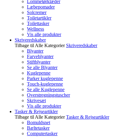
Lommetørklæder
Læbepomader
Solcremer
Toiletartikler
Toilettasker
Wellness
Vis alle produkter
Skriveredskaber
Tilbage til Alle Kategorier
Skriveredskaber
Blyanter
Farveblyanter
Stiftblyanter
Se alle Blyanter
Kuglepenne
Parker kuglepenne
Touch-kuglepenne
Se alle Kuglepenne
Overstregningstuscher
Skrivesæt
Vis alle produkter
Tasker & Rejseartikler
Tilbage til Alle Kategorier
Tasker & Rejseartikler
Bomuldsnet
Bæltetasker
Computertasker