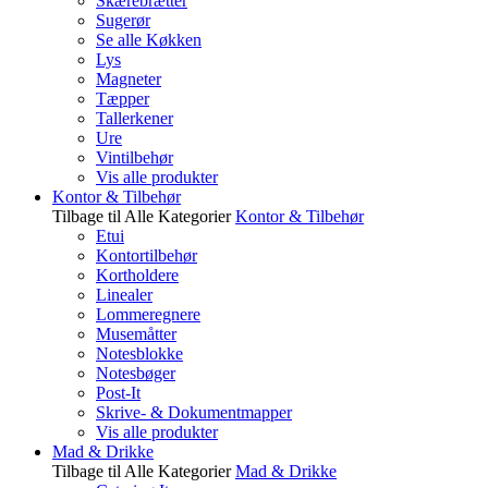
Skærebrætter
Sugerør
Se alle Køkken
Lys
Magneter
Tæpper
Tallerkener
Ure
Vintilbehør
Vis alle produkter
Kontor & Tilbehør
Tilbage til Alle Kategorier
Kontor & Tilbehør
Etui
Kontortilbehør
Kortholdere
Linealer
Lommeregnere
Musemåtter
Notesblokke
Notesbøger
Post-It
Skrive- & Dokumentmapper
Vis alle produkter
Mad & Drikke
Tilbage til Alle Kategorier
Mad & Drikke