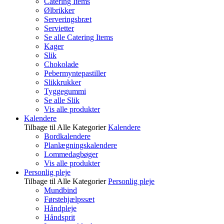
Catering Items
Ølbrikker
Serveringsbræt
Servietter
Se alle Catering Items
Kager
Slik
Chokolade
Pebermyntepastiller
Slikkrukker
Tyggegummi
Se alle Slik
Vis alle produkter
Kalendere
Tilbage til Alle Kategorier
Kalendere
Bordkalendere
Planlægningskalendere
Lommedagbøger
Vis alle produkter
Personlig pleje
Tilbage til Alle Kategorier
Personlig pleje
Mundbind
Førstehjælpssæt
Håndpleje
Håndsprit