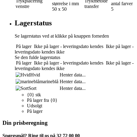
Trykplacering
Trykmetode
størrelse i mm
antal farver
venstre
transfer
50 x 50
5
Lagerstatus
Se lagerstatus ved at klikke på knappen forneden
På lager
Ikke på lager - leveringsdato kendes
Ikke på lager -
leveringsdato kendes ikke
Se den fulde lagerstatus
På lager
Ikke på lager - leveringsdato kendes
Ikke på lager -
leveringsdato kendes ikke
Hvid
Henter data...
marineblå
Henter data...
Sort
Henter data...
{0} stk
På lager fra {0}
Udsolgt
På lager
Din prisberegning
Spørgsmål? Ring til os på 32 72 00 00