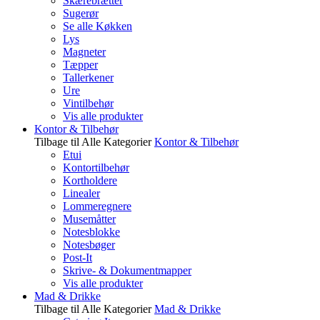
Skærebrætter
Sugerør
Se alle Køkken
Lys
Magneter
Tæpper
Tallerkener
Ure
Vintilbehør
Vis alle produkter
Kontor & Tilbehør
Tilbage til Alle Kategorier
Kontor & Tilbehør
Etui
Kontortilbehør
Kortholdere
Linealer
Lommeregnere
Musemåtter
Notesblokke
Notesbøger
Post-It
Skrive- & Dokumentmapper
Vis alle produkter
Mad & Drikke
Tilbage til Alle Kategorier
Mad & Drikke