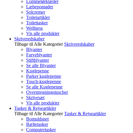
Lommetørklæder
Læbepomader
Solcremer
Toiletartikler
Toilettasker
Wellness
Vis alle produkter
Skriveredskaber
Tilbage til Alle Kategorier
Skriveredskaber
Blyanter
Farveblyanter
Stiftblyanter
Se alle Blyanter
Kuglepenne
Parker kuglepenne
Touch-kuglepenne
Se alle Kuglepenne
Overstregningstuscher
Skrivesæt
Vis alle produkter
Tasker & Rejseartikler
Tilbage til Alle Kategorier
Tasker & Rejseartikler
Bomuldsnet
Bæltetasker
Computertasker