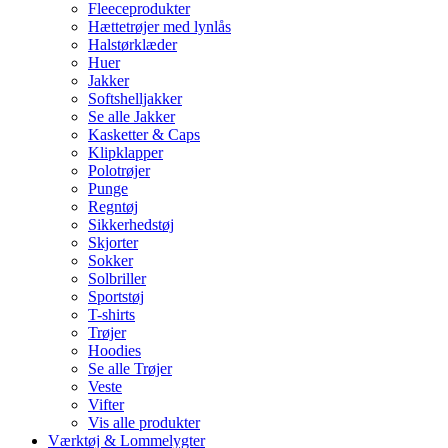
Fleeceprodukter
Hættetrøjer med lynlås
Halstørklæder
Huer
Jakker
Softshelljakker
Se alle Jakker
Kasketter & Caps
Klipklapper
Polotrøjer
Punge
Regntøj
Sikkerhedstøj
Skjorter
Sokker
Solbriller
Sportstøj
T-shirts
Trøjer
Hoodies
Se alle Trøjer
Veste
Vifter
Vis alle produkter
Værktøj & Lommelygter