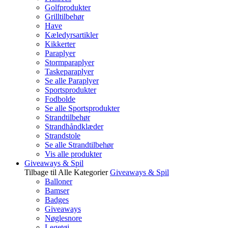
Golfprodukter
Grilltilbehør
Have
Kæledyrsartikler
Kikkerter
Paraplyer
Stormparaplyer
Taskeparaplyer
Se alle Paraplyer
Sportsprodukter
Fodbolde
Se alle Sportsprodukter
Strandtilbehør
Strandhåndklæder
Strandstole
Se alle Strandtilbehør
Vis alle produkter
Giveaways & Spil
Tilbage til Alle Kategorier
Giveaways & Spil
Balloner
Bamser
Badges
Giveaways
Nøglesnore
Legetøj