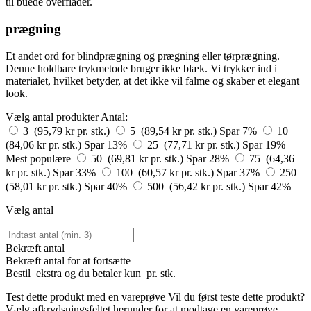
til buede overflader.
prægning
Et andet ord for blindprægning og prægning eller tørprægning.
Denne holdbare trykmetode bruger ikke blæk. Vi trykker ind i
materialet, hvilket betyder, at det ikke vil falme og skaber et elegant
look.
Vælg antal produkter
Antal:
3 (95,79 kr pr. stk.)
5 (89,54 kr pr. stk.)
Spar 7%
10
(84,06 kr pr. stk.)
Spar 13%
25 (77,71 kr pr. stk.)
Spar 19%
Mest populære
50 (69,81 kr pr. stk.)
Spar 28%
75 (64,36
kr pr. stk.)
Spar 33%
100 (60,57 kr pr. stk.)
Spar 37%
250
(58,01 kr pr. stk.)
Spar 40%
500 (56,42 kr pr. stk.)
Spar 42%
Vælg antal
Bekræft antal
Bekræft antal for at fortsætte
Bestil
ekstra og du betaler kun
pr. stk.
Test dette produkt med en vareprøve
Vil du først teste dette produkt?
Vælg afkrydsningsfeltet herunder for at modtage en vareprøve.