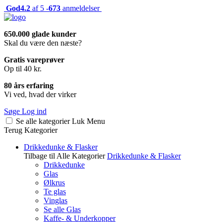
God
4.2
af 5 -
673
anmeldelser
650.000 glade kunder
Skal du være den næste?
Gratis vareprøver
Op til 40 kr.
80 års erfaring
Vi ved, hvad der virker
Søge
Log ind
Se alle kategorier
Luk
Menu
Terug
Kategorier
Drikkedunke & Flasker
Tilbage til Alle Kategorier
Drikkedunke & Flasker
Drikkedunke
Glas
Ølkrus
Te glas
Vinglas
Se alle Glas
Kaffe- & Underkopper