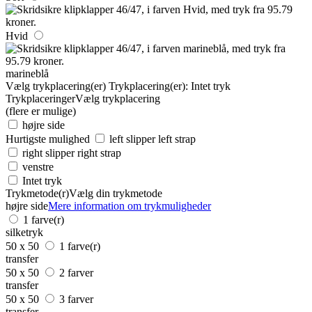
Hvid
marineblå
Vælg trykplacering(er)
Trykplacering(er):
Intet tryk
Trykplaceringer
Vælg trykplacering
(flere er mulige)
højre side
Hurtigste mulighed
left slipper left strap
right slipper right strap
venstre
Intet tryk
Trykmetode(r)
Vælg din trykmetode
højre side
Mere information om trykmuligheder
1 farve(r)
silketryk
50 x 50
1 farve(r)
transfer
50 x 50
2 farver
transfer
50 x 50
3 farver
transfer