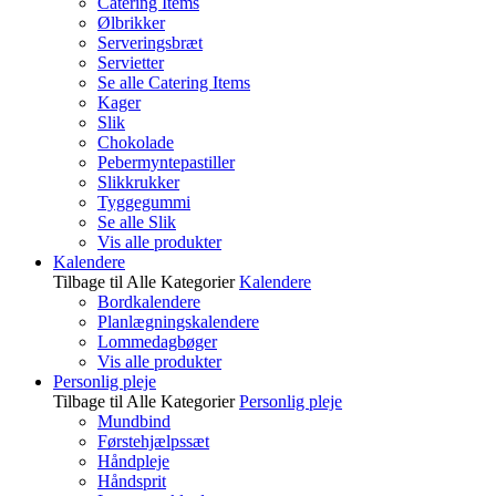
Catering Items
Ølbrikker
Serveringsbræt
Servietter
Se alle Catering Items
Kager
Slik
Chokolade
Pebermyntepastiller
Slikkrukker
Tyggegummi
Se alle Slik
Vis alle produkter
Kalendere
Tilbage til Alle Kategorier
Kalendere
Bordkalendere
Planlægningskalendere
Lommedagbøger
Vis alle produkter
Personlig pleje
Tilbage til Alle Kategorier
Personlig pleje
Mundbind
Førstehjælpssæt
Håndpleje
Håndsprit