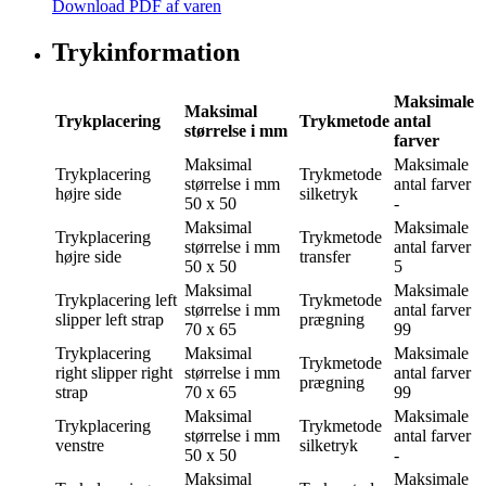
Download PDF af varen
Trykinformation
Maksimale
Maksimal
Trykplacering
Trykmetode
antal
størrelse i mm
farver
Maksimal
Maksimale
Trykplacering
Trykmetode
størrelse i mm
antal farver
højre side
silketryk
50 x 50
-
Maksimal
Maksimale
Trykplacering
Trykmetode
størrelse i mm
antal farver
højre side
transfer
50 x 50
5
Maksimal
Maksimale
Trykplacering
left
Trykmetode
størrelse i mm
antal farver
slipper left strap
prægning
70 x 65
99
Trykplacering
Maksimal
Maksimale
Trykmetode
right slipper right
størrelse i mm
antal farver
prægning
strap
70 x 65
99
Maksimal
Maksimale
Trykplacering
Trykmetode
størrelse i mm
antal farver
venstre
silketryk
50 x 50
-
Maksimal
Maksimale