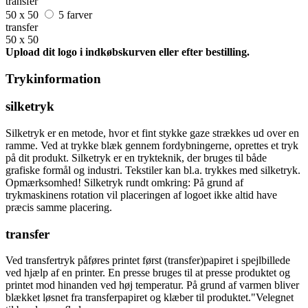
transfer
50 x 50
5 farver
transfer
50 x 50
Upload dit logo i indkøbskurven eller efter bestilling.
Trykinformation
silketryk
Silketryk er en metode, hvor et fint stykke gaze strækkes ud over en
ramme. Ved at trykke blæk gennem fordybningerne, oprettes et tryk
på dit produkt. Silketryk er en trykteknik, der bruges til både
grafiske formål og industri. Tekstiler kan bl.a. trykkes med silketryk.
Opmærksomhed! Silketryk rundt omkring: På grund af
trykmaskinens rotation vil placeringen af logoet ikke altid have
præcis samme placering.
transfer
Ved transfertryk påføres printet først (transfer)papiret i spejlbillede
ved hjælp af en printer. En presse bruges til at presse produktet og
printet mod hinanden ved høj temperatur. På grund af varmen bliver
blækket løsnet fra transferpapiret og klæber til produktet."Velegnet