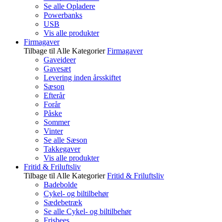
Se alle Opladere
Powerbanks
USB
Vis alle produkter
Firmagaver
Tilbage til Alle Kategorier
Firmagaver
Gaveideer
Gavesæt
Levering inden årsskiftet
Sæson
Efterår
Forår
Påske
Sommer
Vinter
Se alle Sæson
Takkegaver
Vis alle produkter
Fritid & Friluftsliv
Tilbage til Alle Kategorier
Fritid & Friluftsliv
Badebolde
Cykel- og biltilbehør
Sædebetræk
Se alle Cykel- og biltilbehør
Frisbees