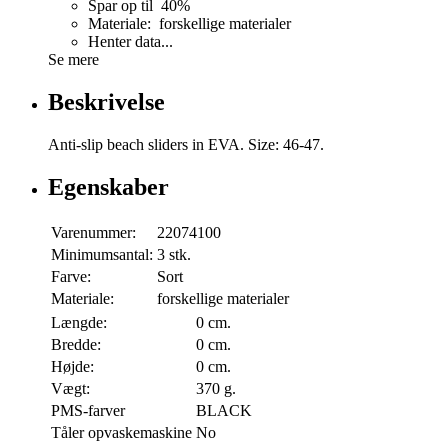
Spar op til 40%
Materiale: forskellige materialer
Henter data...
Se mere
Beskrivelse
Anti-slip beach sliders in EVA. Size: 46-47.
Egenskaber
Varenummer:
22074100
Minimumsantal:
3 stk.
Farve:
Sort
Materiale:
forskellige materialer
Længde:
0 cm.
Bredde:
0 cm.
Højde:
0 cm.
Vægt:
370 g.
PMS-farver
BLACK
Tåler opvaskemaskine
No