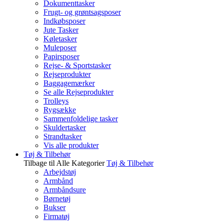
Dokumenttasker
Frugt- og grøntsagsposer
Indkøbsposer
Jute Tasker
Køletasker
Muleposer
Papirsposer
Rejse- & Sportstasker
Rejseprodukter
Baggagemærker
Se alle Rejseprodukter
Trolleys
Rygsække
Sammenfoldelige tasker
Skuldertasker
Strandtasker
Vis alle produkter
Tøj & Tilbehør
Tilbage til Alle Kategorier
Tøj & Tilbehør
Arbejdstøj
Armbånd
Armbåndsure
Børnetøj
Bukser
Firmatøj