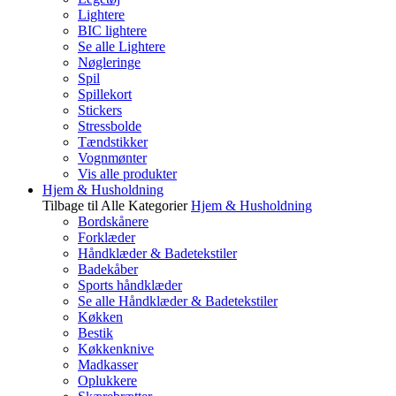
Lightere
BIC lightere
Se alle Lightere
Nøgleringe
Spil
Spillekort
Stickers
Stressbolde
Tændstikker
Vognmønter
Vis alle produkter
Hjem & Husholdning
Tilbage til Alle Kategorier
Hjem & Husholdning
Bordskånere
Forklæder
Håndklæder & Badetekstiler
Badekåber
Sports håndklæder
Se alle Håndklæder & Badetekstiler
Køkken
Bestik
Køkkenknive
Madkasser
Oplukkere