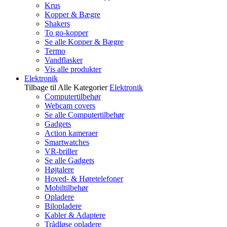
Krus
Kopper & Bægre
Shakers
To go-kopper
Se alle Kopper & Bægre
Termo
Vandflasker
Vis alle produkter
Elektronik
Tilbage til Alle Kategorier
Elektronik
Computertilbehør
Webcam covers
Se alle Computertilbehør
Gadgets
Action kameraer
Smartwatches
VR-briller
Se alle Gadgets
Højtalere
Hoved- & Høretelefoner
Mobiltilbehør
Opladere
Bilopladere
Kabler & Adaptere
Trådløse opladere