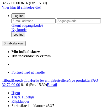
32 72 00 00
8-16 (Fre. 15.30)
Vi er klar til at hjælpe dig!
Log ind
Glemt adgangskode?
Ny kunde
Log ind
0
Indkøbskurv
Min indkøbskurv
Din indkøbskurv er tom
Fortsæt med at handle
Tilbud
Bæredygtig
Hurtig levering
Bestsellere
Nye produkter
FAQ
32 72 00 00
8-16 (Fre. 15.30)
E-mail
Hjem
Tøj & Tilbehør
Klipklapper
Skridsikre klipklapper 46/47