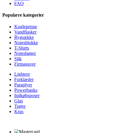
FAQ
Populære kategorier
Kuglepenne
Vandflasker
Rygsække
Notesblokke
T-Shirts
Notesbøger
Slik
Firmagaver
Lightere
Forklæder
Paraplyer
Powerbanks
Indkøbsposer
Glas
Trøjer
Krus