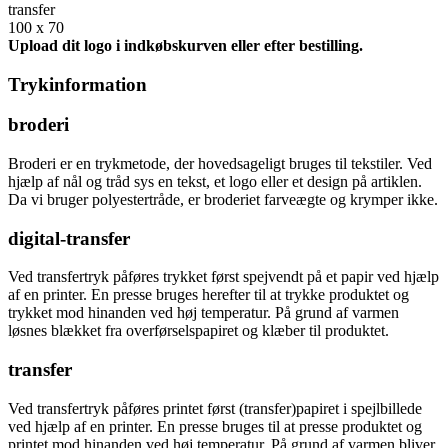
transfer
100 x 70
Upload dit logo i indkøbskurven eller efter bestilling.
Trykinformation
broderi
Broderi er en trykmetode, der hovedsageligt bruges til tekstiler. Ved
hjælp af nål og tråd sys en tekst, et logo eller et design på artiklen.
Da vi bruger polyestertråde, er broderiet farveægte og krymper ikke.
digital-transfer
Ved transfertryk påføres trykket først spejvendt på et papir ved hjælp
af en printer. En presse bruges herefter til at trykke produktet og
trykket mod hinanden ved høj temperatur. På grund af varmen
løsnes blækket fra overførselspapiret og klæber til produktet.
transfer
Ved transfertryk påføres printet først (transfer)papiret i spejlbillede
ved hjælp af en printer. En presse bruges til at presse produktet og
printet mod hinanden ved høj temperatur. På grund af varmen bliver