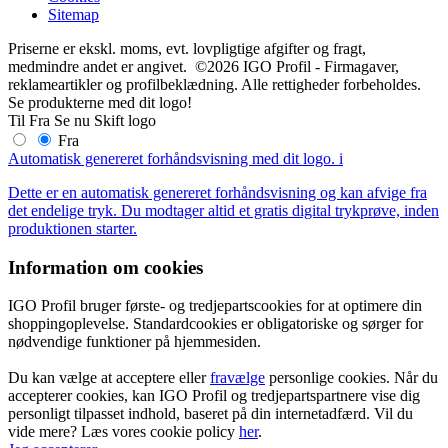
Sitemap
Priserne er ekskl. moms, evt. lovpligtige afgifter og fragt,
medmindre andet er angivet. ©2026 IGO Profil - Firmagaver,
reklameartikler og profilbeklædning. Alle rettigheder forbeholdes.
Se produkterne med dit logo!
Til
Fra
Se nu
Skift logo
Fra
Automatisk genereret forhåndsvisning med dit logo.
i
Dette er en automatisk genereret forhåndsvisning og kan afvige fra
det endelige tryk. Du modtager altid et gratis digital trykprøve, inden
produktionen starter.
Information om cookies
IGO Profil bruger første- og tredjepartscookies for at optimere din
shoppingoplevelse. Standardcookies er obligatoriske og sørger for
nødvendige funktioner på hjemmesiden.
Du kan vælge at acceptere eller
fravælge
personlige cookies. Når du
accepterer cookies, kan IGO Profil og tredjepartspartnere vise dig
personligt tilpasset indhold, baseret på din internetadfærd. Vil du
vide mere? Læs vores cookie policy
her
.