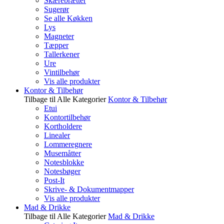
Skærebrætter
Sugerør
Se alle Køkken
Lys
Magneter
Tæpper
Tallerkener
Ure
Vintilbehør
Vis alle produkter
Kontor & Tilbehør
Tilbage til Alle Kategorier
Kontor & Tilbehør
Etui
Kontortilbehør
Kortholdere
Linealer
Lommeregnere
Musemåtter
Notesblokke
Notesbøger
Post-It
Skrive- & Dokumentmapper
Vis alle produkter
Mad & Drikke
Tilbage til Alle Kategorier
Mad & Drikke