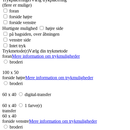
(flere er mulige)
foran
forside højre
forside venstre
Hurtigste mulighed
højre side
på bagsiden, over åbningen
venstre side
Intet tryk
Trykmetode(r)
Vælg din trykmetode
foran
Mere information om trykmuligheder
broderi
100 x 50
forside højre
Mere information om trykmuligheder
broderi
60 x 40
digital-transfer
60 x 40
1 farve(r)
transfer
60 x 40
forside venstre
Mere information om trykmuligheder
broderi