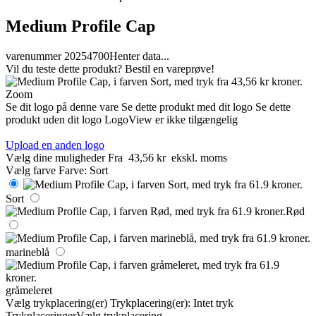
Medium Profile Cap
varenummer 20254700
Henter data...
Vil du teste dette produkt? Bestil en vareprøve!
Zoom
Se dit logo på denne vare
Se dette produkt med dit logo
Se dette
produkt uden dit logo
LogoView er ikke tilgængelig
Upload en anden logo
Vælg dine muligheder
Fra
43,56 kr
ekskl. moms
Vælg farve
Farve:
Sort
Sort
Rød
marineblå
gråmeleret
Vælg trykplacering(er)
Trykplacering(er):
Intet tryk
Trykplaceringer
Vælg trykplacering