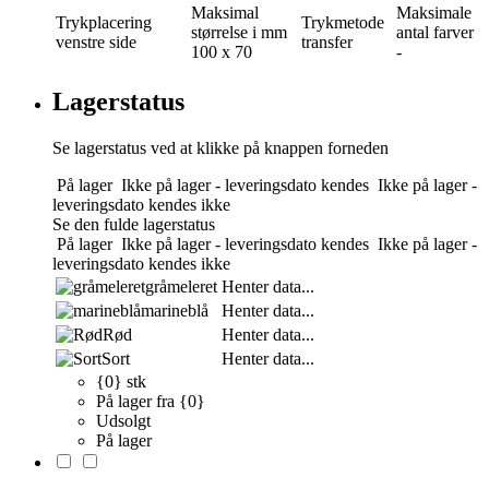
Maksimal
Maksimale
Trykplacering
Trykmetode
størrelse i mm
antal farver
venstre side
transfer
100 x 70
-
Lagerstatus
Se lagerstatus ved at klikke på knappen forneden
På lager
Ikke på lager - leveringsdato kendes
Ikke på lager -
leveringsdato kendes ikke
Se den fulde lagerstatus
På lager
Ikke på lager - leveringsdato kendes
Ikke på lager -
leveringsdato kendes ikke
gråmeleret
Henter data...
marineblå
Henter data...
Rød
Henter data...
Sort
Henter data...
{0} stk
På lager fra {0}
Udsolgt
På lager