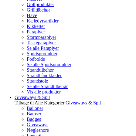
Golfprodukter
Grilltilbehør
Have
Kæledyrsartikler
Kikkerter
Paraplyer
Stormparaplyer
Taskeparaplyer
Se alle Paraplyer
Sportsprodukter
Fodbolde
Se alle Sportsprodukter
Strandtilbehør
Strandhåndklæder
Strandstole
Se alle Strandtilbehør
Vis alle produkter
Giveaways & Spil
Tilbage til Alle Kategorier
Giveaways & Spil
Balloner
Bamser
Badges
Giveaways
Nøglesnore
Legetøj