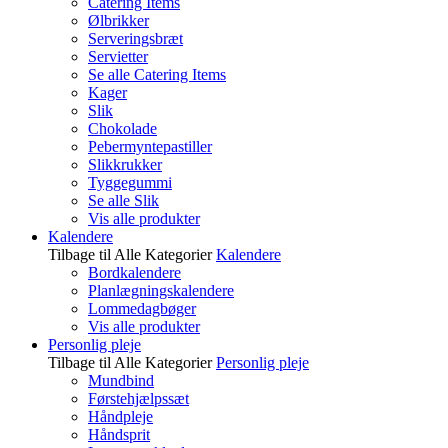
Catering Items
Ølbrikker
Serveringsbræt
Servietter
Se alle Catering Items
Kager
Slik
Chokolade
Pebermyntepastiller
Slikkrukker
Tyggegummi
Se alle Slik
Vis alle produkter
Kalendere
Tilbage til Alle Kategorier
Kalendere
Bordkalendere
Planlægningskalendere
Lommedagbøger
Vis alle produkter
Personlig pleje
Tilbage til Alle Kategorier
Personlig pleje
Mundbind
Førstehjælpssæt
Håndpleje
Håndsprit