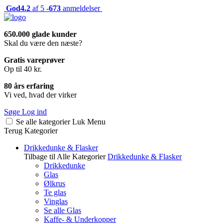
God
4.2
af 5 -
673
anmeldelser
650.000 glade kunder
Skal du være den næste?
Gratis vareprøver
Op til 40 kr.
80 års erfaring
Vi ved, hvad der virker
Søge
Log ind
Se alle kategorier
Luk
Menu
Terug
Kategorier
Drikkedunke & Flasker
Tilbage til Alle Kategorier
Drikkedunke & Flasker
Drikkedunke
Glas
Ølkrus
Te glas
Vinglas
Se alle Glas
Kaffe- & Underkopper