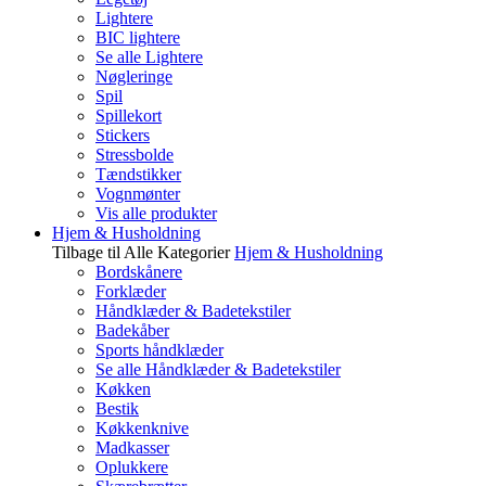
Lightere
BIC lightere
Se alle Lightere
Nøgleringe
Spil
Spillekort
Stickers
Stressbolde
Tændstikker
Vognmønter
Vis alle produkter
Hjem & Husholdning
Tilbage til Alle Kategorier
Hjem & Husholdning
Bordskånere
Forklæder
Håndklæder & Badetekstiler
Badekåber
Sports håndklæder
Se alle Håndklæder & Badetekstiler
Køkken
Bestik
Køkkenknive
Madkasser
Oplukkere