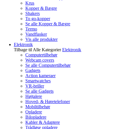
Krus
Kopper & Bægre
Shakers
To go-kopper
Se alle Kopper & Bægre
Termo
Vandflasker
Vis alle produkter
Elektronik
Tilbage til Alle Kategorier
Elektronik
Computertilbehør
Webcam covers
Se alle Computertilbehør
Gadgets
Action kameraer
Smartwatches
VR-briller
Se alle Gadgets
Højtalere
Hoved- & Høretelefoner
Mobiltilbehør
Opladere
Bilopladere
Kabler & Adaptere
Trådløse opladere