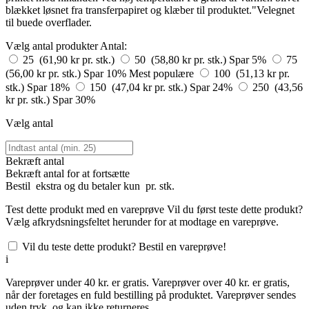
blækket løsnet fra transferpapiret og klæber til produktet."Velegnet
til buede overflader.
Vælg antal produkter
Antal:
25 (61,90 kr pr. stk.)
50 (58,80 kr pr. stk.)
Spar 5%
75
(56,00 kr pr. stk.)
Spar 10%
Mest populære
100 (51,13 kr pr.
stk.)
Spar 18%
150 (47,04 kr pr. stk.)
Spar 24%
250 (43,56
kr pr. stk.)
Spar 30%
Vælg antal
Bekræft antal
Bekræft antal for at fortsætte
Bestil
ekstra og du betaler kun
pr. stk.
Test dette produkt med en vareprøve
Vil du først teste dette produkt?
Vælg afkrydsningsfeltet herunder for at modtage en vareprøve.
Vil du teste dette produkt? Bestil en vareprøve!
i
Vareprøver under 40 kr. er gratis. Vareprøver over 40 kr. er gratis,
når der foretages en fuld bestilling på produktet. Vareprøver sendes
uden tryk, og kan ikke returneres.