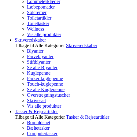
Lommetørklæder
Læbepomader
Solcremer
Toiletartikler
Toilettasker
Wellness
Vis alle produkter
Skriveredskaber
Tilbage til Alle Kategorier
Skriveredskaber
Blyanter
Farveblyanter
Stiftblyanter
Se alle Blyanter
Kuglepenne
Parker kuglepenne
Touch-kuglepenne
Se alle Kuglepenne
Overstregningstuscher
Skrivesæt
Vis alle produkter
Tasker & Rejseartikler
Tilbage til Alle Kategorier
Tasker & Rejseartikler
Bomuldsnet
Bæltetasker
Computertasker