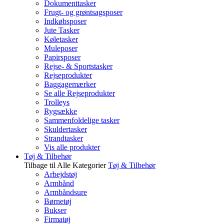
Dokumenttasker
Frugt- og grøntsagsposer
Indkøbsposer
Jute Tasker
Køletasker
Muleposer
Papirsposer
Rejse- & Sportstasker
Rejseprodukter
Baggagemærker
Se alle Rejseprodukter
Trolleys
Rygsække
Sammenfoldelige tasker
Skuldertasker
Strandtasker
Vis alle produkter
Tøj & Tilbehør
Tilbage til Alle Kategorier
Tøj & Tilbehør
Arbejdstøj
Armbånd
Armbåndsure
Børnetøj
Bukser
Firmatøj