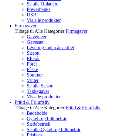
Se alle Opladere
Powerbanks
USB
Vis alle produkter
Firmagaver
Tilbage til Alle Kategorier
Firmagaver
Gaveideer
Gavesæt
Levering inden årsskiftet
Sæson
Efterår
Forår
Påske
Sommer
Vinter
Se alle Sæson
Takkegaver
Vis alle produkter
Fritid & Friluftsliv
Tilbage til Alle Kategorier
Fritid & Friluftsliv
Badebolde
Cykel- og biltilbehør
Sædebetræk
Se alle Cykel- og biltilbehør
Frisbees