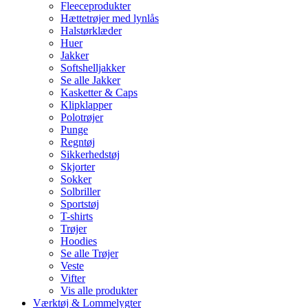
Fleeceprodukter
Hættetrøjer med lynlås
Halstørklæder
Huer
Jakker
Softshelljakker
Se alle Jakker
Kasketter & Caps
Klipklapper
Polotrøjer
Punge
Regntøj
Sikkerhedstøj
Skjorter
Sokker
Solbriller
Sportstøj
T-shirts
Trøjer
Hoodies
Se alle Trøjer
Veste
Vifter
Vis alle produkter
Værktøj & Lommelygter