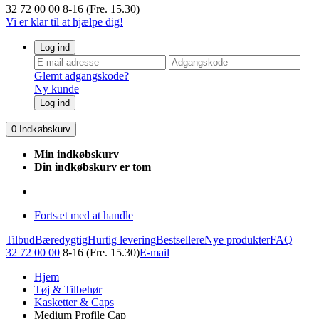
32 72 00 00
8-16 (Fre. 15.30)
Vi er klar til at hjælpe dig!
Log ind
Glemt adgangskode?
Ny kunde
Log ind
0
Indkøbskurv
Min indkøbskurv
Din indkøbskurv er tom
Fortsæt med at handle
Tilbud
Bæredygtig
Hurtig levering
Bestsellere
Nye produkter
FAQ
32 72 00 00
8-16 (Fre. 15.30)
E-mail
Hjem
Tøj & Tilbehør
Kasketter & Caps
Medium Profile Cap