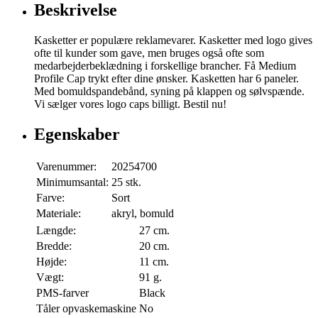
Beskrivelse
Kasketter er populære reklamevarer. Kasketter med logo gives
ofte til kunder som gave, men bruges også ofte som
medarbejderbeklædning i forskellige brancher. Få Medium
Profile Cap trykt efter dine ønsker. Kasketten har 6 paneler.
Med bomuldspandebånd, syning på klappen og sølvspænde.
Vi sælger vores logo caps billigt. Bestil nu!
Egenskaber
Varenummer:
20254700
Minimumsantal:
25 stk.
Farve:
Sort
Materiale:
akryl, bomuld
Længde:
27 cm.
Bredde:
20 cm.
Højde:
11 cm.
Vægt:
91 g.
PMS-farver
Black
Tåler opvaskemaskine
No