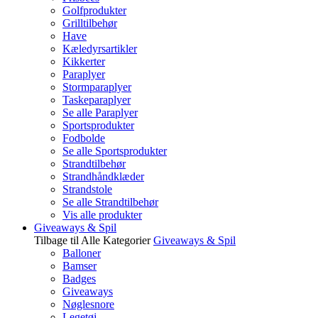
Golfprodukter
Grilltilbehør
Have
Kæledyrsartikler
Kikkerter
Paraplyer
Stormparaplyer
Taskeparaplyer
Se alle Paraplyer
Sportsprodukter
Fodbolde
Se alle Sportsprodukter
Strandtilbehør
Strandhåndklæder
Strandstole
Se alle Strandtilbehør
Vis alle produkter
Giveaways & Spil
Tilbage til Alle Kategorier
Giveaways & Spil
Balloner
Bamser
Badges
Giveaways
Nøglesnore
Legetøj