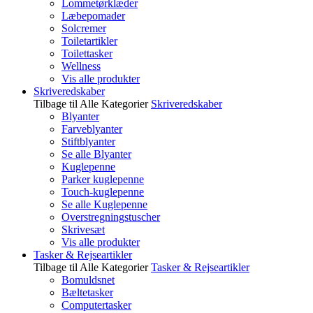
Lommetørklæder
Læbepomader
Solcremer
Toiletartikler
Toilettasker
Wellness
Vis alle produkter
Skriveredskaber
Tilbage til Alle Kategorier
Skriveredskaber
Blyanter
Farveblyanter
Stiftblyanter
Se alle Blyanter
Kuglepenne
Parker kuglepenne
Touch-kuglepenne
Se alle Kuglepenne
Overstregningstuscher
Skrivesæt
Vis alle produkter
Tasker & Rejseartikler
Tilbage til Alle Kategorier
Tasker & Rejseartikler
Bomuldsnet
Bæltetasker
Computertasker