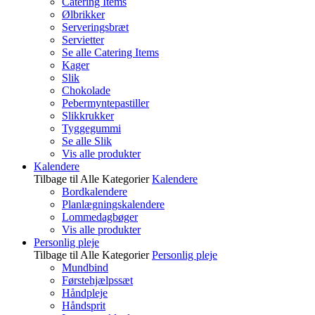
Catering Items
Ølbrikker
Serveringsbræt
Servietter
Se alle Catering Items
Kager
Slik
Chokolade
Pebermyntepastiller
Slikkrukker
Tyggegummi
Se alle Slik
Vis alle produkter
Kalendere
Tilbage til Alle Kategorier
Kalendere
Bordkalendere
Planlægningskalendere
Lommedagbøger
Vis alle produkter
Personlig pleje
Tilbage til Alle Kategorier
Personlig pleje
Mundbind
Førstehjælpssæt
Håndpleje
Håndsprit