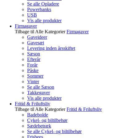
Se alle Opladere
Powerbanks
USB
Vis alle produkter
Firmagaver
Tilbage til Alle Kategorier
Firmagaver
Gaveideer
Gavesæt
Levering inden årsskiftet
Sæson
Efterår
Forår
Påske
Sommer
Vinter
Se alle Sæson
Takkegaver
Vis alle produkter
Fritid & Friluftsliv
Tilbage til Alle Kategorier
Fritid & Friluftsliv
Badebolde
Cykel- og biltilbehør
Sædebetræk
Se alle Cykel- og biltilbehør
Frisbees