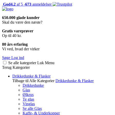
God
4.2
af 5 -
673
anmeldelser
650.000 glade kunder
Skal du være den næste?
Gratis vareprøver
Op til 40 kr.
80 års erfaring
Vi ved, hvad der virker
Søge
Log ind
Se alle kategorier
Luk
Menu
Terug
Kategorier
Drikkedunke & Flasker
Tilbage til Alle Kategorier
Drikkedunke & Flasker
Drikkedunke
Glas
Ølkrus
Te glas
Vinglas
Se alle Glas
Kaffe- & Underkopper