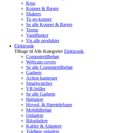
Krus
Kopper & Bægre
Shakers
To go-kopper
Se alle Kopper & Bægre
Termo
Vandflasker
Vis alle produkter
Elektronik
Tilbage til Alle Kategorier
Elektronik
Computertilbehør
Webcam covers
Se alle Computertilbehør
Gadgets
Action kameraer
Smartwatches
VR-briller
Se alle Gadgets
Højtalere
Hoved- & Høretelefoner
Mobiltilbehør
Opladere
Bilopladere
Kabler & Adaptere
Trådløse opladere