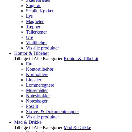
Skærebrætter
Sugerør
Se alle Køkken
Lys
Magneter
Tæpper
Tallerkener
Ure
Vintilbehør
Vis alle produkter
Kontor & Tilbehør
Tilbage til Alle Kategorier
Kontor & Tilbehør
Etui
Kontortilbehør
Kortholdere
Linealer
Lommeregnere
Musemåtter
Notesblokke
Notesbøger
Post-It
Skrive- & Dokumentmapper
Vis alle produkter
Mad & Drikke
Tilbage til Alle Kategorier
Mad & Drikke