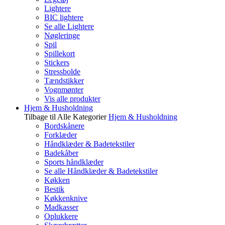
Lightere
BIC lightere
Se alle Lightere
Nøgleringe
Spil
Spillekort
Stickers
Stressbolde
Tændstikker
Vognmønter
Vis alle produkter
Hjem & Husholdning
Tilbage til Alle Kategorier
Hjem & Husholdning
Bordskånere
Forklæder
Håndklæder & Badetekstiler
Badekåber
Sports håndklæder
Se alle Håndklæder & Badetekstiler
Køkken
Bestik
Køkkenknive
Madkasser
Oplukkere