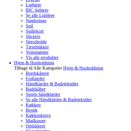
Lightere
BIC lightere
Se alle Lightere
Nøgleringe
Spil
Spillekort
Stickers
Stressbolde
Tændstikker
Vognmønter
Vis alle produkter
Hjem & Husholdning
Tilbage til Alle Kategorier
Hjem & Husholdning
Bordskånere
Forklæder
Håndklæder & Badetekstiler
Badekåber
Sports håndklæder
Se alle Håndklæder & Badetekstiler
Køkken
Bestik
Køkkenknive
Madkasser
Oplukkere