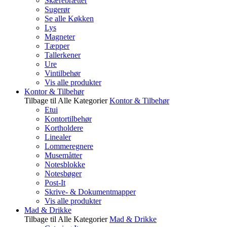
Skærebrætter
Sugerør
Se alle Køkken
Lys
Magneter
Tæpper
Tallerkener
Ure
Vintilbehør
Vis alle produkter
Kontor & Tilbehør
Tilbage til Alle Kategorier
Kontor & Tilbehør
Etui
Kontortilbehør
Kortholdere
Linealer
Lommeregnere
Musemåtter
Notesblokke
Notesbøger
Post-It
Skrive- & Dokumentmapper
Vis alle produkter
Mad & Drikke
Tilbage til Alle Kategorier
Mad & Drikke