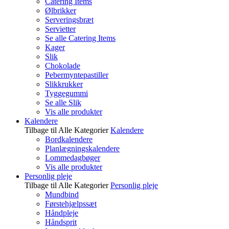
Catering Items
Ølbrikker
Serveringsbræt
Servietter
Se alle Catering Items
Kager
Slik
Chokolade
Pebermyntepastiller
Slikkrukker
Tyggegummi
Se alle Slik
Vis alle produkter
Kalendere
Tilbage til Alle Kategorier
Kalendere
Bordkalendere
Planlægningskalendere
Lommedagbøger
Vis alle produkter
Personlig pleje
Tilbage til Alle Kategorier
Personlig pleje
Mundbind
Førstehjælpssæt
Håndpleje
Håndsprit