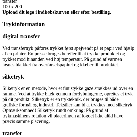
transfer
100 x 200
Upload dit logo i indkøbskurven eller efter bestilling.
Trykinformation
digital-transfer
Ved transfertryk påføres trykket først spejvendt på et papir ved hjælp
af en printer. En presse bruges herefter til at trykke produktet og
trykket mod hinanden ved høj temperatur. På grund af varmen
løsnes blækket fra overførselspapiret og klæber til produktet.
silketryk
Silketryk er en metode, hvor et fint stykke gaze strækkes ud over en
ramme. Ved at trykke blæk gennem fordybningerne, oprettes et tryk
på dit produkt. Silketryk er en trykteknik, der bruges til både
grafiske formål og industri. Tekstiler kan bl.a. trykkes med silketryk.
Opmærksomhed! Silketryk rundt omkring: På grund af
trykmaskinens rotation vil placeringen af logoet ikke altid have
præcis samme placering.
transfer