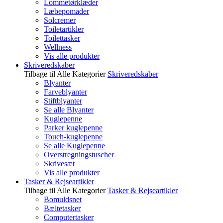
Lommetørklæder
Læbepomader
Solcremer
Toiletartikler
Toilettasker
Wellness
Vis alle produkter
Skriveredskaber
Tilbage til Alle Kategorier
Skriveredskaber
Blyanter
Farveblyanter
Stiftblyanter
Se alle Blyanter
Kuglepenne
Parker kuglepenne
Touch-kuglepenne
Se alle Kuglepenne
Overstregningstuscher
Skrivesæt
Vis alle produkter
Tasker & Rejseartikler
Tilbage til Alle Kategorier
Tasker & Rejseartikler
Bomuldsnet
Bæltetasker
Computertasker