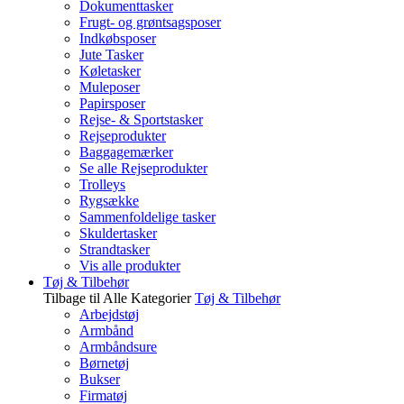
Dokumenttasker
Frugt- og grøntsagsposer
Indkøbsposer
Jute Tasker
Køletasker
Muleposer
Papirsposer
Rejse- & Sportstasker
Rejseprodukter
Baggagemærker
Se alle Rejseprodukter
Trolleys
Rygsække
Sammenfoldelige tasker
Skuldertasker
Strandtasker
Vis alle produkter
Tøj & Tilbehør
Tilbage til Alle Kategorier
Tøj & Tilbehør
Arbejdstøj
Armbånd
Armbåndsure
Børnetøj
Bukser
Firmatøj