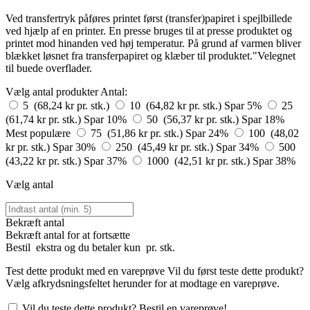
Ved transfertryk påføres printet først (transfer)papiret i spejlbillede
ved hjælp af en printer. En presse bruges til at presse produktet og
printet mod hinanden ved høj temperatur. På grund af varmen bliver
blækket løsnet fra transferpapiret og klæber til produktet."Velegnet
til buede overflader.
Vælg antal produkter
Antal:
5 (68,24 kr pr. stk.)
10 (64,82 kr pr. stk.)
Spar 5%
25
(61,74 kr pr. stk.)
Spar 10%
50 (56,37 kr pr. stk.)
Spar 18%
Mest populære
75 (51,86 kr pr. stk.)
Spar 24%
100 (48,02
kr pr. stk.)
Spar 30%
250 (45,49 kr pr. stk.)
Spar 34%
500
(43,22 kr pr. stk.)
Spar 37%
1000 (42,51 kr pr. stk.)
Spar 38%
Vælg antal
Bekræft antal
Bekræft antal for at fortsætte
Bestil
ekstra og du betaler kun
pr. stk.
Test dette produkt med en vareprøve
Vil du først teste dette produkt?
Vælg afkrydsningsfeltet herunder for at modtage en vareprøve.
Vil du teste dette produkt? Bestil en vareprøve!