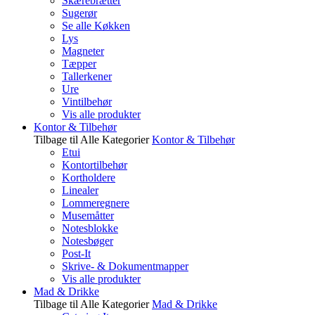
Skærebrætter
Sugerør
Se alle Køkken
Lys
Magneter
Tæpper
Tallerkener
Ure
Vintilbehør
Vis alle produkter
Kontor & Tilbehør
Tilbage til Alle Kategorier
Kontor & Tilbehør
Etui
Kontortilbehør
Kortholdere
Linealer
Lommeregnere
Musemåtter
Notesblokke
Notesbøger
Post-It
Skrive- & Dokumentmapper
Vis alle produkter
Mad & Drikke
Tilbage til Alle Kategorier
Mad & Drikke