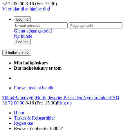
32 72 00 00
8-16 (Fre. 15.30)
Vi er klar til at hjælpe dig!
Log ind
Glemt adgangskode?
Ny kunde
Log ind
0
Indkøbskurv
Min indkøbskurv
Din indkøbskurv er tom
Fortsæt med at handle
Tilbud
Bæredygtig
Hurtig levering
Bestsellere
Nye produkter
FAQ
32 72 00 00
8-16 (Fre. 15.30)
Ring op
Hjem
Tasker & Rejseartikler
Rygsække
Rygsæk i polyester (600D)