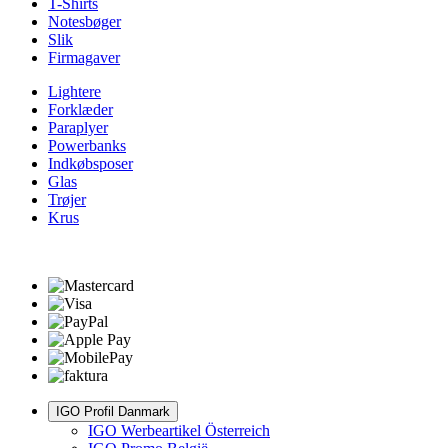
T-Shirts
Notesbøger
Slik
Firmagaver
Lightere
Forklæder
Paraplyer
Powerbanks
Indkøbsposer
Glas
Trøjer
Krus
IGO Profil Danmark
IGO Werbeartikel Österreich