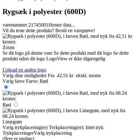
Rygsæk i polyester (600D)
varenummer 21745001
Henter data...
Vil du teste dette produkt? Bestil en vareprøve!
Zoom
Se dit logo på denne vare
Se dette produkt med dit logo
Se dette
produkt uden dit logo
LogoView er ikke tilgængelig
Upload en anden logo
Vælg dine muligheder
Fra
42,51 kr
ekskl. moms
Vælg farve
Farve:
Rød
Rød
Limegrøn
Vælg trykplacering(er)
Trykplacering(er):
Intet tryk
Trykplaceringer
Vælg trykplacering
(flere er mulige)