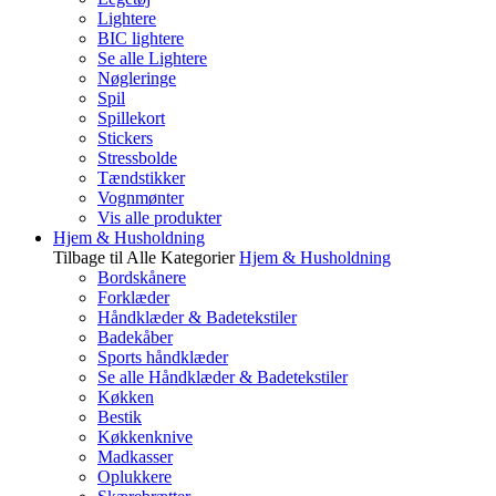
Lightere
BIC lightere
Se alle Lightere
Nøgleringe
Spil
Spillekort
Stickers
Stressbolde
Tændstikker
Vognmønter
Vis alle produkter
Hjem & Husholdning
Tilbage til Alle Kategorier
Hjem & Husholdning
Bordskånere
Forklæder
Håndklæder & Badetekstiler
Badekåber
Sports håndklæder
Se alle Håndklæder & Badetekstiler
Køkken
Bestik
Køkkenknive
Madkasser
Oplukkere