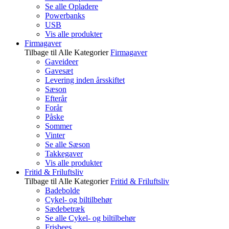
Se alle Opladere
Powerbanks
USB
Vis alle produkter
Firmagaver
Tilbage til Alle Kategorier
Firmagaver
Gaveideer
Gavesæt
Levering inden årsskiftet
Sæson
Efterår
Forår
Påske
Sommer
Vinter
Se alle Sæson
Takkegaver
Vis alle produkter
Fritid & Friluftsliv
Tilbage til Alle Kategorier
Fritid & Friluftsliv
Badebolde
Cykel- og biltilbehør
Sædebetræk
Se alle Cykel- og biltilbehør
Frisbees