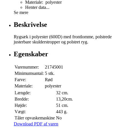
Materiale: polyester
Henter data...
Se mere
Beskrivelse
Rygsæk i polyester (600D) med frontlomme, polstrede
justerbare skulderstropper og polstret ryg.
Egenskaber
Varenummer:
21745001
Minimumsantal:
5 stk.
Farve:
Rød
Materiale:
polyester
Længde:
32 cm.
Bredde:
13,20cm.
Højde:
51 cm.
Vægt:
443 g.
Tåler opvaskemaskine
No
Download PDF af varen