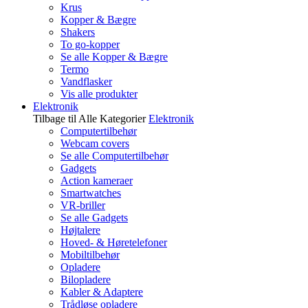
Krus
Kopper & Bægre
Shakers
To go-kopper
Se alle Kopper & Bægre
Termo
Vandflasker
Vis alle produkter
Elektronik
Tilbage til Alle Kategorier
Elektronik
Computertilbehør
Webcam covers
Se alle Computertilbehør
Gadgets
Action kameraer
Smartwatches
VR-briller
Se alle Gadgets
Højtalere
Hoved- & Høretelefoner
Mobiltilbehør
Opladere
Bilopladere
Kabler & Adaptere
Trådløse opladere