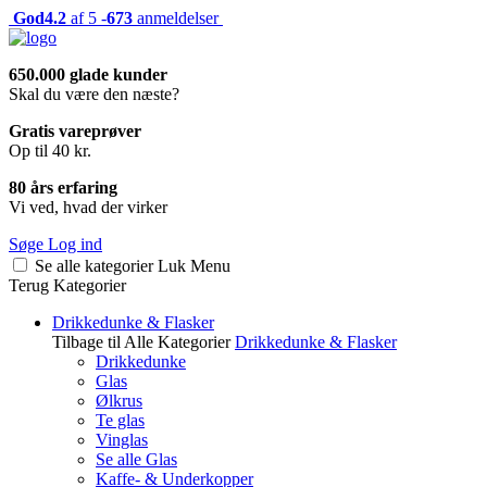
God
4.2
af 5 -
673
anmeldelser
650.000 glade kunder
Skal du være den næste?
Gratis vareprøver
Op til 40 kr.
80 års erfaring
Vi ved, hvad der virker
Søge
Log ind
Se alle kategorier
Luk
Menu
Terug
Kategorier
Drikkedunke & Flasker
Tilbage til Alle Kategorier
Drikkedunke & Flasker
Drikkedunke
Glas
Ølkrus
Te glas
Vinglas
Se alle Glas
Kaffe- & Underkopper