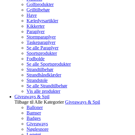
Golfprodukter
Grilltilbehør
Have
Kæledyrsartikler
Kikkerter
Paraplyer
Stormparaplyer
Taskeparaplyer
Se alle Paraplyer
Sportsprodukter
Fodbolde
Se alle Sportsprodukter
Strandtilbehør
Strandhåndklæder
Strandstole
Se alle Strandtilbehør
Vis alle produkter
Giveaways & Spil
Tilbage til Alle Kategorier
Giveaways & Spil
Balloner
Bamser
Badges
Giveaways
Nøglesnore
Legetøj