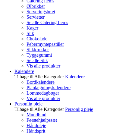
Catering Items
Ølbrikker
Serveringsbræt
Servietter
Se alle Catering Items
Kager
Slik
Chokolade
Pebermyntepastiller
Slikkrukker
Tyggegummi
Se alle Slik
Vis alle produkter
Kalendere
Tilbage til Alle Kategorier
Kalendere
Bordkalendere
Planlægningskalendere
Lommedagbøger
Vis alle produkter
Personlig pleje
Tilbage til Alle Kategorier
Personlig pleje
Mundbind
Førstehjælpssæt
Håndpleje
Håndsprit