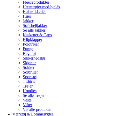
Fleeceprodukter
Hættetrøjer med lynlås
Halstørklæder
Huer
Jakker
Softshelljakker
Se alle Jakker
Kasketter & Caps
Klipklapper
Polotrøjer
Punge
Regntøj
Sikkerhedstøj
Skjorter
Sokker
Solbriller
Sportstøj
T-shirts
Trøjer
Hoodies
Se alle Trøjer
Veste
Vifter
Vis alle produkter
Værktøj & Lommelygter