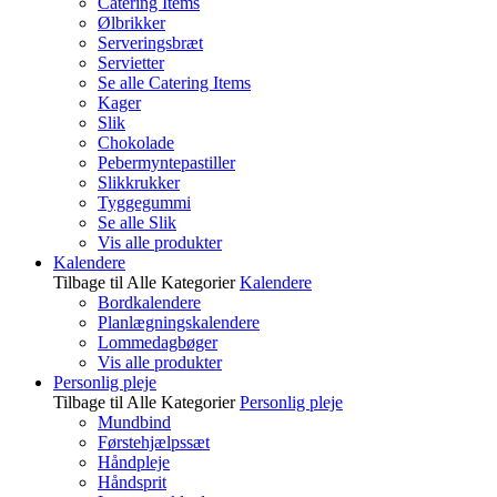
Catering Items
Ølbrikker
Serveringsbræt
Servietter
Se alle Catering Items
Kager
Slik
Chokolade
Pebermyntepastiller
Slikkrukker
Tyggegummi
Se alle Slik
Vis alle produkter
Kalendere
Tilbage til Alle Kategorier
Kalendere
Bordkalendere
Planlægningskalendere
Lommedagbøger
Vis alle produkter
Personlig pleje
Tilbage til Alle Kategorier
Personlig pleje
Mundbind
Førstehjælpssæt
Håndpleje
Håndsprit