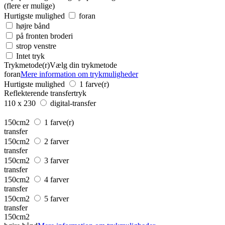
(flere er mulige)
Hurtigste mulighed
foran
højre bånd
på fronten broderi
strop venstre
Intet tryk
Trykmetode(r)
Vælg din trykmetode
foran
Mere information om trykmuligheder
Hurtigste mulighed
1 farve(r)
Reflekterende transfertryk
110 x 230
digital-transfer
150cm2
1 farve(r)
transfer
150cm2
2 farver
transfer
150cm2
3 farver
transfer
150cm2
4 farver
transfer
150cm2
5 farver
transfer
150cm2