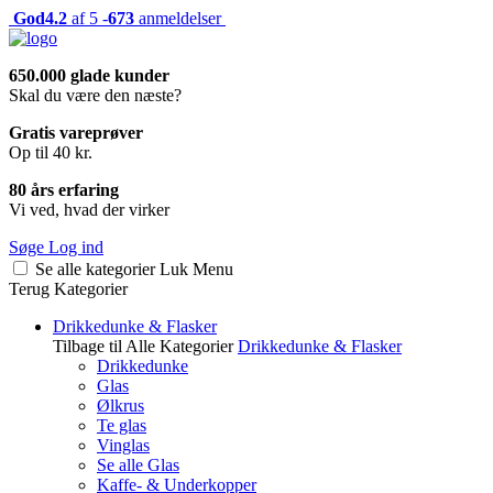
God
4.2
af 5 -
673
anmeldelser
650.000 glade kunder
Skal du være den næste?
Gratis vareprøver
Op til 40 kr.
80 års erfaring
Vi ved, hvad der virker
Søge
Log ind
Se alle kategorier
Luk
Menu
Terug
Kategorier
Drikkedunke & Flasker
Tilbage til Alle Kategorier
Drikkedunke & Flasker
Drikkedunke
Glas
Ølkrus
Te glas
Vinglas
Se alle Glas
Kaffe- & Underkopper