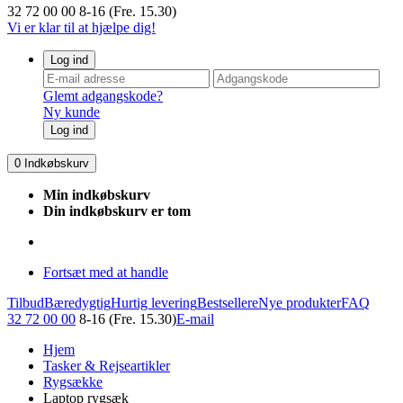
32 72 00 00
8-16 (Fre. 15.30)
Vi er klar til at hjælpe dig!
Log ind
Glemt adgangskode?
Ny kunde
Log ind
0
Indkøbskurv
Min indkøbskurv
Din indkøbskurv er tom
Fortsæt med at handle
Tilbud
Bæredygtig
Hurtig levering
Bestsellere
Nye produkter
FAQ
32 72 00 00
8-16 (Fre. 15.30)
E-mail
Hjem
Tasker & Rejseartikler
Rygsække
Laptop rygsæk