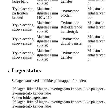
højre bånd
transfer
30 x 80
5
Trykplacering
Maksimal
Maksimale
Trykmetode
på fronten
størrelse i mm
antal farver
broderi
broderi
110 x 110
99
Maksimal
Trykmetode
Maksimale
Trykplacering
størrelse i mm
Reflekterende
antal farver
strop venstre
30 x 80
transfertryk
-
Maksimal
Maksimale
Trykplacering
Trykmetode
størrelse i mm
antal farver
strop venstre
digital-transfer
30 x 80
99
Maksimal
Maksimale
Trykplacering
Trykmetode
størrelse i mm
antal farver
strop venstre
transfer
30 x 80
5
Lagerstatus
Se lagerstatus ved at klikke på knappen forneden
På lager
Ikke på lager - leveringsdato kendes
Ikke på lager -
leveringsdato kendes ikke
Se den fulde lagerstatus
På lager
Ikke på lager - leveringsdato kendes
Ikke på lager -
leveringsdato kendes ikke