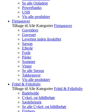
Se alle Opladere
Powerbanks
USB
Vis alle produkter
Firmagaver
Tilbage til Alle Kategorier
Firmagaver
Gaveideer
Gavesæt
Levering inden årsskiftet
Sæson
Efterår
Forår
Påske
Sommer
Vinter
Se alle Sæson
Takkegaver
Vis alle produkter
Fritid & Friluftsliv
Tilbage til Alle Kategorier
Fritid & Friluftsliv
Badebolde
Cykel- og biltilbehør
Sædebetræk
Se alle Cykel- og biltilbehør
Frisbees