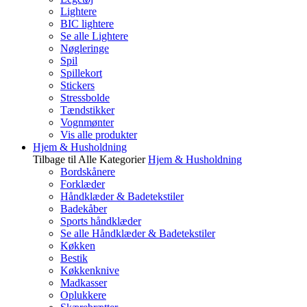
Lightere
BIC lightere
Se alle Lightere
Nøgleringe
Spil
Spillekort
Stickers
Stressbolde
Tændstikker
Vognmønter
Vis alle produkter
Hjem & Husholdning
Tilbage til Alle Kategorier
Hjem & Husholdning
Bordskånere
Forklæder
Håndklæder & Badetekstiler
Badekåber
Sports håndklæder
Se alle Håndklæder & Badetekstiler
Køkken
Bestik
Køkkenknive
Madkasser
Oplukkere