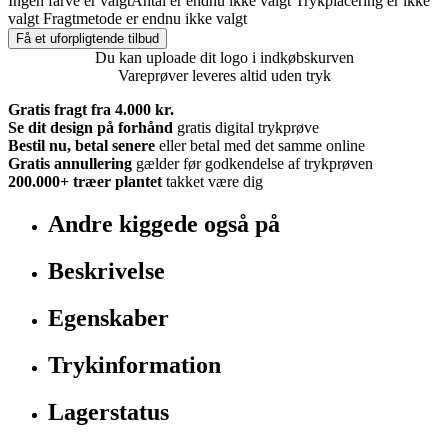
Ingen farve er valgt
Antal er endnu ikke valgt
Trykplacering er ikke
valgt
Fragtmetode er endnu ikke valgt
Få et uforpligtende tilbud
Du kan uploade dit logo i indkøbskurven
Vareprøver leveres altid uden tryk
Gratis fragt fra 4.000 kr.
Se dit design på forhånd
gratis digital trykprøve
Bestil nu, betal senere
eller betal med det samme online
Gratis annullering
gælder før godkendelse af trykprøven
200.000+
træer plantet
takket være dig
Andre kiggede også på
Beskrivelse
Egenskaber
Trykinformation
Lagerstatus