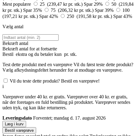
Mest populære
25 (239,47 kr pr. stk.)
Spar 29%
50 (219,84
kr pr. stk.)
Spar 35%
75 (206,32 kr pr. stk.)
Spar 39%
100
(197,21 kr pr. stk.)
Spar 42%
250 (191,58 kr pr. stk.)
Spar 43%
Vælg antal
Bekræft antal
Bekræft antal for at fortsætte
Bestil
ekstra og du betaler kun
pr. stk.
Test dette produkt med en vareprøve
Vil du først teste dette produkt?
Vælg afkrydsningsfeltet herunder for at modtage en vareprøve.
Vil du teste dette produkt? Bestil en vareprøve!
i
Vareprøver under 40 kr. er gratis. Vareprøver over 40 kr. er gratis,
når der foretages en fuld bestilling på produktet. Vareprøver sendes
uden tryk, og kan ikke returneres.
Leveringsdato
Forventet; mandag d. 17. august 2026
Læg i kurv
Bestil vareprøve