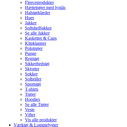
Fleeceprodukter
Hættetrøjer med lynlås
Halstørklæder
Huer
Jakker
Softshelljakker
Se alle Jakker
Kasketter & Caps
Klipklapper
Polotrøjer
Punge
Regntøj
Sikkerhedstøj
Skjorter
Sokker
Solbriller
Sportstøj
T-shirts
Trøjer
Hoodies
Se alle Trøjer
Veste
Vifter
Vis alle produkter
Værktøj & Lommelygter