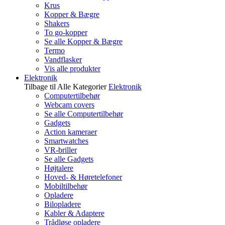
Krus
Kopper & Bægre
Shakers
To go-kopper
Se alle Kopper & Bægre
Termo
Vandflasker
Vis alle produkter
Elektronik
Tilbage til Alle Kategorier
Elektronik
Computertilbehør
Webcam covers
Se alle Computertilbehør
Gadgets
Action kameraer
Smartwatches
VR-briller
Se alle Gadgets
Højtalere
Hoved- & Høretelefoner
Mobiltilbehør
Opladere
Bilopladere
Kabler & Adaptere
Trådløse opladere