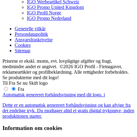
IGO Werbeartikel Schweiz
IGO Promo United Kingdom
IGO Profil Norge
IGO Promo Nederland
Generelle vilkår
Persondatapolitik
Ansvarsfraskrivelse
Cookies
Sitemap
Priserne er ekskl. moms, evt. lovpligtige afgifter og fragt,
medmindre andet er angivet. ©2026 IGO Profil - Firmagaver,
reklameartikler og profilbeklædning. Alle rettigheder forbeholdes.
Se produkterne med dit logo!
Til
Fra
Se nu
Skift logo
Fra
Automatisk genereret forhåndsvisning med dit logo.
i
Dette er en automatisk genereret forhåndsvisning og kan afvige fra
det endelige tryk. Du modtager altid et gratis digital trykprøve, inden
produktionen starter.
Information om cookies