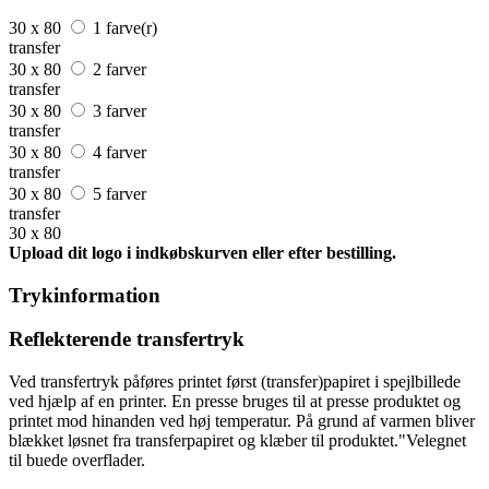
30 x 80
1 farve(r)
transfer
30 x 80
2 farver
transfer
30 x 80
3 farver
transfer
30 x 80
4 farver
transfer
30 x 80
5 farver
transfer
30 x 80
Upload dit logo i indkøbskurven eller efter bestilling.
Trykinformation
Reflekterende transfertryk
Ved transfertryk påføres printet først (transfer)papiret i spejlbillede
ved hjælp af en printer. En presse bruges til at presse produktet og
printet mod hinanden ved høj temperatur. På grund af varmen bliver
blækket løsnet fra transferpapiret og klæber til produktet."Velegnet
til buede overflader.