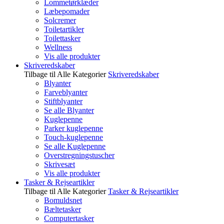
Lommetørklæder
Læbepomader
Solcremer
Toiletartikler
Toilettasker
Wellness
Vis alle produkter
Skriveredskaber
Tilbage til Alle Kategorier
Skriveredskaber
Blyanter
Farveblyanter
Stiftblyanter
Se alle Blyanter
Kuglepenne
Parker kuglepenne
Touch-kuglepenne
Se alle Kuglepenne
Overstregningstuscher
Skrivesæt
Vis alle produkter
Tasker & Rejseartikler
Tilbage til Alle Kategorier
Tasker & Rejseartikler
Bomuldsnet
Bæltetasker
Computertasker