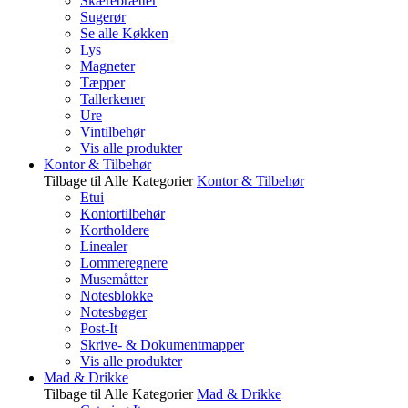
Skærebrætter
Sugerør
Se alle Køkken
Lys
Magneter
Tæpper
Tallerkener
Ure
Vintilbehør
Vis alle produkter
Kontor & Tilbehør
Tilbage til Alle Kategorier
Kontor & Tilbehør
Etui
Kontortilbehør
Kortholdere
Linealer
Lommeregnere
Musemåtter
Notesblokke
Notesbøger
Post-It
Skrive- & Dokumentmapper
Vis alle produkter
Mad & Drikke
Tilbage til Alle Kategorier
Mad & Drikke