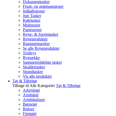
Dokumenttasker
Frugt- og grøntsagsposer
Indkøbsposer
Jute Tasker
Køletasker
Muleposer
Papirsposer
Rejse- & Sportstasker
Rejseprodukter
Baggagemærker
Se alle Rejseprodukter
Trolleys
Rygsække
Sammenfoldelige tasker
Skuldertasker
Strandtasker
Vis alle produkter
Tøj & Tilbehør
Tilbage til Alle Kategorier
Tøj & Tilbehør
Arbejdstøj
Armbånd
Armbåndsure
Børnetøj
Bukser
Firmatøj