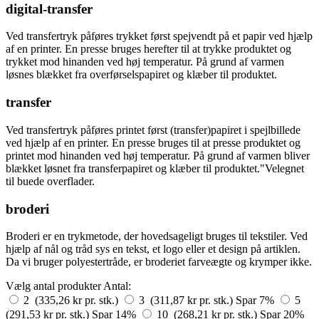
digital-transfer
Ved transfertryk påføres trykket først spejvendt på et papir ved hjælp
af en printer. En presse bruges herefter til at trykke produktet og
trykket mod hinanden ved høj temperatur. På grund af varmen
løsnes blækket fra overførselspapiret og klæber til produktet.
transfer
Ved transfertryk påføres printet først (transfer)papiret i spejlbillede
ved hjælp af en printer. En presse bruges til at presse produktet og
printet mod hinanden ved høj temperatur. På grund af varmen bliver
blækket løsnet fra transferpapiret og klæber til produktet."Velegnet
til buede overflader.
broderi
Broderi er en trykmetode, der hovedsageligt bruges til tekstiler. Ved
hjælp af nål og tråd sys en tekst, et logo eller et design på artiklen.
Da vi bruger polyestertråde, er broderiet farveægte og krymper ikke.
Vælg antal produkter
Antal:
2 (335,26 kr pr. stk.)
3 (311,87 kr pr. stk.)
Spar 7%
5
(291,53 kr pr. stk.)
Spar 14%
10 (268,21 kr pr. stk.)
Spar 20%