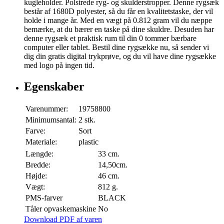
kugleholder. Polstrede ryg- og skulderstropper. Denne rygsæk
består af 1680D polyester, så du får en kvalitetstaske, der vil
holde i mange år. Med en vægt på 0.812 gram vil du næppe
bemærke, at du bærer en taske på dine skuldre. Desuden har
denne rygsæk et praktisk rum til din 0 tommer bærbare
computer eller tablet. Bestil dine rygsække nu, så sender vi
dig din gratis digital trykprøve, og du vil have dine rygsække
med logo på ingen tid.
Egenskaber
Varenummer:
19758800
Minimumsantal:
2 stk.
Farve:
Sort
Materiale:
plastic
Længde:
33 cm.
Bredde:
14,50cm.
Højde:
46 cm.
Vægt:
812 g.
PMS-farver
BLACK
Tåler opvaskemaskine
No
Download PDF af varen