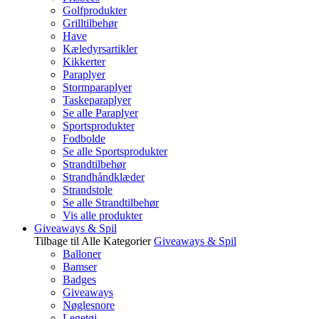
Golfprodukter
Grilltilbehør
Have
Kæledyrsartikler
Kikkerter
Paraplyer
Stormparaplyer
Taskeparaplyer
Se alle Paraplyer
Sportsprodukter
Fodbolde
Se alle Sportsprodukter
Strandtilbehør
Strandhåndklæder
Strandstole
Se alle Strandtilbehør
Vis alle produkter
Giveaways & Spil
Tilbage til Alle Kategorier
Giveaways & Spil
Balloner
Bamser
Badges
Giveaways
Nøglesnore
Legetøj