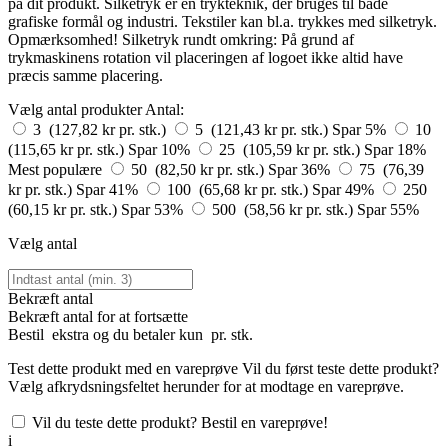
på dit produkt. Silketryk er en trykteknik, der bruges til både
grafiske formål og industri. Tekstiler kan bl.a. trykkes med silketryk.
Opmærksomhed! Silketryk rundt omkring: På grund af
trykmaskinens rotation vil placeringen af logoet ikke altid have
præcis samme placering.
Vælg antal produkter
Antal:
3 (127,82 kr pr. stk.)
5 (121,43 kr pr. stk.)
Spar 5%
10
(115,65 kr pr. stk.)
Spar 10%
25 (105,59 kr pr. stk.)
Spar 18%
Mest populære
50 (82,50 kr pr. stk.)
Spar 36%
75 (76,39
kr pr. stk.)
Spar 41%
100 (65,68 kr pr. stk.)
Spar 49%
250
(60,15 kr pr. stk.)
Spar 53%
500 (58,56 kr pr. stk.)
Spar 55%
Vælg antal
Bekræft antal
Bekræft antal for at fortsætte
Bestil
ekstra og du betaler kun
pr. stk.
Test dette produkt med en vareprøve
Vil du først teste dette produkt?
Vælg afkrydsningsfeltet herunder for at modtage en vareprøve.
Vil du teste dette produkt? Bestil en vareprøve!
i