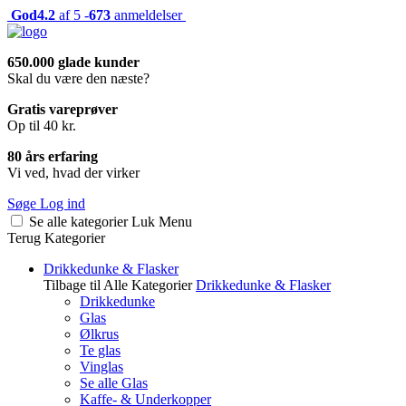
God
4.2
af 5 -
673
anmeldelser
650.000 glade kunder
Skal du være den næste?
Gratis vareprøver
Op til 40 kr.
80 års erfaring
Vi ved, hvad der virker
Søge
Log ind
Se alle kategorier
Luk
Menu
Terug
Kategorier
Drikkedunke & Flasker
Tilbage til Alle Kategorier
Drikkedunke & Flasker
Drikkedunke
Glas
Ølkrus
Te glas
Vinglas
Se alle Glas
Kaffe- & Underkopper