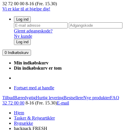
32 72 00 00
8-16 (Fre. 15.30)
Vi er klar til at hjælpe dig!
Log ind
Glemt adgangskode?
Ny kunde
Log ind
0
Indkøbskurv
Min indkøbskurv
Din indkøbskurv er tom
Fortsæt med at handle
Tilbud
Bæredygtig
Hurtig levering
Bestsellere
Nye produkter
FAQ
32 72 00 00
8-16 (Fre. 15.30)
E-mail
Hjem
Tasker & Rejseartikler
Rygsække
backpack FRESH