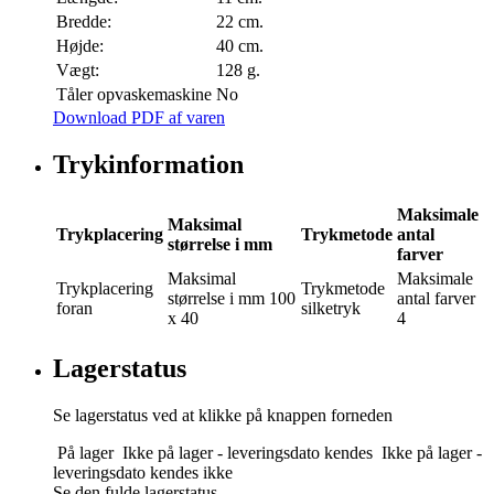
Bredde:
22 cm.
Højde:
40 cm.
Vægt:
128 g.
Tåler opvaskemaskine
No
Download PDF af varen
Trykinformation
Maksimale
Maksimal
Trykplacering
Trykmetode
antal
størrelse i mm
farver
Maksimal
Maksimale
Trykplacering
Trykmetode
størrelse i mm
100
antal farver
foran
silketryk
x 40
4
Lagerstatus
Se lagerstatus ved at klikke på knappen forneden
På lager
Ikke på lager - leveringsdato kendes
Ikke på lager -
leveringsdato kendes ikke
Se den fulde lagerstatus