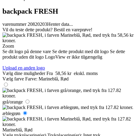
backpack FRESH
varenummer 20820203
Henter data...
Vil du teste dette produkt? Bestil en vareprøve!
Zoom
Se dit logo på denne vare
Se dette produkt med dit logo
Se dette
produkt uden dit logo
LogoView er ikke tilgængelig
Upload en anden logo
Vælg dine muligheder
Fra
58,56 kr
ekskl. moms
Vælg farve
Farve:
Marineblå, Rød
grå/orange
æblegrøn
Marineblå, Rød
Vælg trykplacering(er)
Trykplacering(er):
Intet tryk