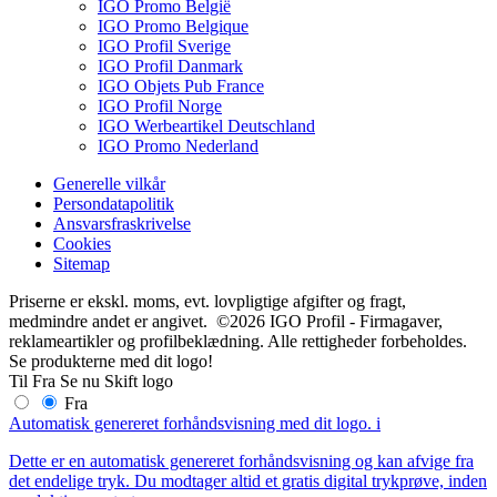
IGO Promo België
IGO Promo Belgique
IGO Profil Sverige
IGO Profil Danmark
IGO Objets Pub France
IGO Profil Norge
IGO Werbeartikel Deutschland
IGO Promo Nederland
Generelle vilkår
Persondatapolitik
Ansvarsfraskrivelse
Cookies
Sitemap
Priserne er ekskl. moms, evt. lovpligtige afgifter og fragt,
medmindre andet er angivet. ©2026 IGO Profil - Firmagaver,
reklameartikler og profilbeklædning. Alle rettigheder forbeholdes.
Se produkterne med dit logo!
Til
Fra
Se nu
Skift logo
Fra
Automatisk genereret forhåndsvisning med dit logo.
i
Dette er en automatisk genereret forhåndsvisning og kan afvige fra
det endelige tryk. Du modtager altid et gratis digital trykprøve, inden