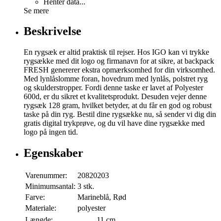
Henter data...
Se mere
Beskrivelse
En rygsæk er altid praktisk til rejser. Hos IGO kan vi trykke
rygsække med dit logo og firmanavn for at sikre, at backpack
FRESH genererer ekstra opmærksomhed for din virksomhed.
Med lynlåslomme foran, hovedrum med lynlås, polstret ryg
og skulderstropper. Fordi denne taske er lavet af Polyester
600d, er du sikret et kvalitetsprodukt. Desuden vejer denne
rygsæk 128 gram, hvilket betyder, at du får en god og robust
taske på din ryg. Bestil dine rygsække nu, så sender vi dig din
gratis digital trykprøve, og du vil have dine rygsække med
logo på ingen tid.
Egenskaber
Varenummer:
20820203
Minimumsantal:
3 stk.
Farve:
Marineblå, Rød
Materiale:
polyester
Længde:
11 cm.