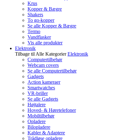
Krus
Kopper & Bægre
Shakers
To go-kopper
Se alle Kopper & Bægre
Termo
Vandflasker
Vis alle produkter
Elektronik
Tilbage til Alle Kategorier
Elektronik
Computertilbehør
Webcam covers
Se alle Computertilbehør
Gadgets
Action kameraer
Smartwatches
VR-briller
Se alle Gadgets
Højtalere
Hoved- & Høretelefoner
Mobiltilbehør
Opladere
Bilopladere
Kabler & Adaptere
Trådløse opladere