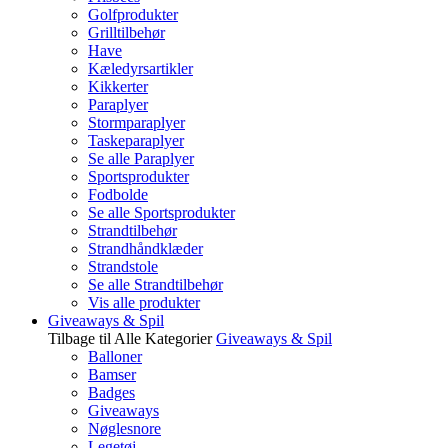
Golfprodukter
Grilltilbehør
Have
Kæledyrsartikler
Kikkerter
Paraplyer
Stormparaplyer
Taskeparaplyer
Se alle Paraplyer
Sportsprodukter
Fodbolde
Se alle Sportsprodukter
Strandtilbehør
Strandhåndklæder
Strandstole
Se alle Strandtilbehør
Vis alle produkter
Giveaways & Spil
Tilbage til Alle Kategorier
Giveaways & Spil
Balloner
Bamser
Badges
Giveaways
Nøglesnore
Legetøj