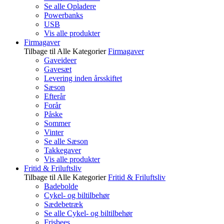
Se alle Opladere
Powerbanks
USB
Vis alle produkter
Firmagaver
Tilbage til Alle Kategorier
Firmagaver
Gaveideer
Gavesæt
Levering inden årsskiftet
Sæson
Efterår
Forår
Påske
Sommer
Vinter
Se alle Sæson
Takkegaver
Vis alle produkter
Fritid & Friluftsliv
Tilbage til Alle Kategorier
Fritid & Friluftsliv
Badebolde
Cykel- og biltilbehør
Sædebetræk
Se alle Cykel- og biltilbehør
Frisbees