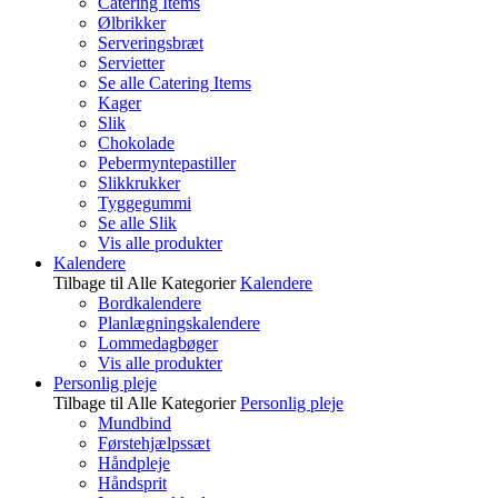
Catering Items
Ølbrikker
Serveringsbræt
Servietter
Se alle Catering Items
Kager
Slik
Chokolade
Pebermyntepastiller
Slikkrukker
Tyggegummi
Se alle Slik
Vis alle produkter
Kalendere
Tilbage til Alle Kategorier
Kalendere
Bordkalendere
Planlægningskalendere
Lommedagbøger
Vis alle produkter
Personlig pleje
Tilbage til Alle Kategorier
Personlig pleje
Mundbind
Førstehjælpssæt
Håndpleje
Håndsprit