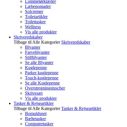
Lommetørklæder
Læbepomader
Solcremer
Toiletartikler
Toilettasker
Wellness
Vis alle produkter
Skriveredskaber
Tilbage til Alle Kategorier
Skriveredskaber
Blyanter
Farveblyanter
Stiftblyanter
Se alle Blyanter
Kuglepenne
Parker kuglepenne
Touch-kuglepenne
Se alle Kuglepenne
Overstregningstuscher
Skrivesæt
Vis alle produkter
Tasker & Rejseartikler
Tilbage til Alle Kategorier
Tasker & Rejseartikler
Bomuldsnet
Bæltetasker
Computertasker