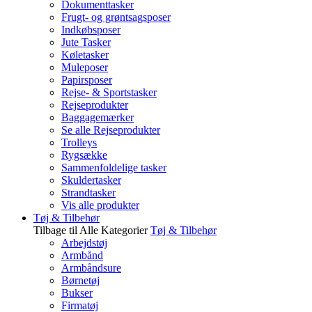
Dokumenttasker
Frugt- og grøntsagsposer
Indkøbsposer
Jute Tasker
Køletasker
Muleposer
Papirsposer
Rejse- & Sportstasker
Rejseprodukter
Baggagemærker
Se alle Rejseprodukter
Trolleys
Rygsække
Sammenfoldelige tasker
Skuldertasker
Strandtasker
Vis alle produkter
Tøj & Tilbehør
Tilbage til Alle Kategorier
Tøj & Tilbehør
Arbejdstøj
Armbånd
Armbåndsure
Børnetøj
Bukser
Firmatøj