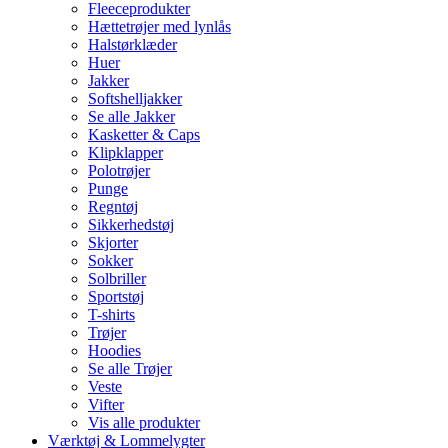
Fleeceprodukter
Hættetrøjer med lynlås
Halstørklæder
Huer
Jakker
Softshelljakker
Se alle Jakker
Kasketter & Caps
Klipklapper
Polotrøjer
Punge
Regntøj
Sikkerhedstøj
Skjorter
Sokker
Solbriller
Sportstøj
T-shirts
Trøjer
Hoodies
Se alle Trøjer
Veste
Vifter
Vis alle produkter
Værktøj & Lommelygter