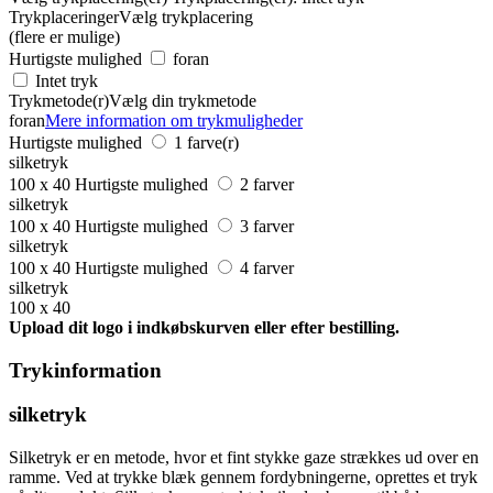
Trykplaceringer
Vælg trykplacering
(flere er mulige)
Hurtigste mulighed
foran
Intet tryk
Trykmetode(r)
Vælg din trykmetode
foran
Mere information om trykmuligheder
Hurtigste mulighed
1 farve(r)
silketryk
100 x 40
Hurtigste mulighed
2 farver
silketryk
100 x 40
Hurtigste mulighed
3 farver
silketryk
100 x 40
Hurtigste mulighed
4 farver
silketryk
100 x 40
Upload dit logo i indkøbskurven eller efter bestilling.
Trykinformation
silketryk
Silketryk er en metode, hvor et fint stykke gaze strækkes ud over en
ramme. Ved at trykke blæk gennem fordybningerne, oprettes et tryk