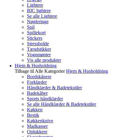
Lightere
BIC lightere
Se alle Lightere
Nøgleringe
Spil
Spillekort
Stickers
Stressbolde
Tændstikker
Vognmønter
Vis alle produkter
Hjem & Husholdning
Tilbage til Alle Kategorier
Hjem & Husholdning
Bordskånere
Forklæder
Håndklæder & Badetekstiler
Badekåber
Sports håndklæder
Se alle Håndklæder & Badetekstiler
Køkken
Bestik
Køkkenknive
Madkasser
Oplukkere