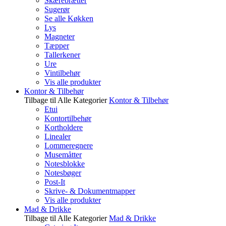
Skærebrætter
Sugerør
Se alle Køkken
Lys
Magneter
Tæpper
Tallerkener
Ure
Vintilbehør
Vis alle produkter
Kontor & Tilbehør
Tilbage til Alle Kategorier
Kontor & Tilbehør
Etui
Kontortilbehør
Kortholdere
Linealer
Lommeregnere
Musemåtter
Notesblokke
Notesbøger
Post-It
Skrive- & Dokumentmapper
Vis alle produkter
Mad & Drikke
Tilbage til Alle Kategorier
Mad & Drikke