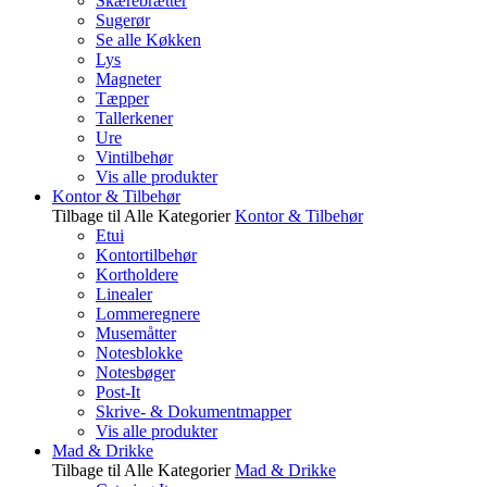
Skærebrætter
Sugerør
Se alle Køkken
Lys
Magneter
Tæpper
Tallerkener
Ure
Vintilbehør
Vis alle produkter
Kontor & Tilbehør
Tilbage til Alle Kategorier
Kontor & Tilbehør
Etui
Kontortilbehør
Kortholdere
Linealer
Lommeregnere
Musemåtter
Notesblokke
Notesbøger
Post-It
Skrive- & Dokumentmapper
Vis alle produkter
Mad & Drikke
Tilbage til Alle Kategorier
Mad & Drikke