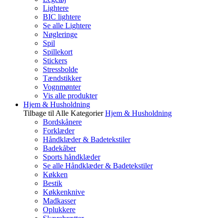
Lightere
BIC lightere
Se alle Lightere
Nøgleringe
Spil
Spillekort
Stickers
Stressbolde
Tændstikker
Vognmønter
Vis alle produkter
Hjem & Husholdning
Tilbage til Alle Kategorier
Hjem & Husholdning
Bordskånere
Forklæder
Håndklæder & Badetekstiler
Badekåber
Sports håndklæder
Se alle Håndklæder & Badetekstiler
Køkken
Bestik
Køkkenknive
Madkasser
Oplukkere