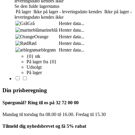
leveringsdato kendes ikke
Se den fulde lagerstatus
På lager
Ikke på lager - leveringsdato kendes
Ikke på lager -
leveringsdato kendes ikke
Grå
Henter data...
marineblå
Henter data...
Orange
Henter data...
Rød
Henter data...
æblegrøn
Henter data...
{0} stk
På lager fra {0}
Udsolgt
På lager
Din prisberegning
Spørgsmål? Ring til os på 32 72 00 00
Mandag til torsdag fra 08.00 til 16.00. Fredag ​​til 15.30
Tilmeld dig nyhedsbrevet og få 5% rabat