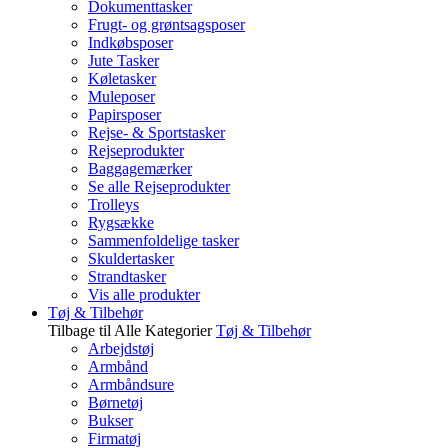
Dokumenttasker
Frugt- og grøntsagsposer
Indkøbsposer
Jute Tasker
Køletasker
Muleposer
Papirsposer
Rejse- & Sportstasker
Rejseprodukter
Baggagemærker
Se alle Rejseprodukter
Trolleys
Rygsække
Sammenfoldelige tasker
Skuldertasker
Strandtasker
Vis alle produkter
Tøj & Tilbehør
Tilbage til Alle Kategorier
Tøj & Tilbehør
Arbejdstøj
Armbånd
Armbåndsure
Børnetøj
Bukser
Firmatøj