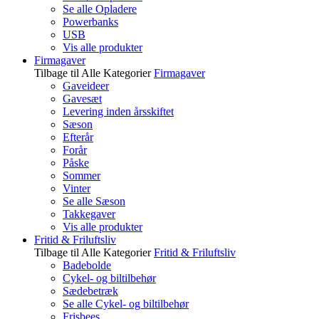
Se alle Opladere
Powerbanks
USB
Vis alle produkter
Firmagaver
Tilbage til Alle Kategorier
Firmagaver
Gaveideer
Gavesæt
Levering inden årsskiftet
Sæson
Efterår
Forår
Påske
Sommer
Vinter
Se alle Sæson
Takkegaver
Vis alle produkter
Fritid & Friluftsliv
Tilbage til Alle Kategorier
Fritid & Friluftsliv
Badebolde
Cykel- og biltilbehør
Sædebetræk
Se alle Cykel- og biltilbehør
Frisbees