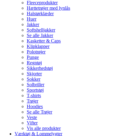
Fleeceprodukter
Hættetrøjer med lynlås
Halstørklæder
Huer
Jakker
Softshelljakker
Se alle Jakker
Kasketter & Caps
Klipklapper
Polotrøjer
Punge
Regntøj
Sikkerhedstøj
Skjorter
Sokker
Solbriller
Sportstøj
T-shirts
Trøjer
Hoodies
Se alle Trøjer
Veste
Vifter
Vis alle produkter
Værktøj & Lommelygter