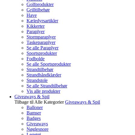
Golfprodukter
Grilltilbehør
Have
Kæledyrsartikler
Kikkerter
Paraplyer
Stormparaplyer
Taskeparaplyer
Se alle Paraplyer
Sportsprodukter
Fodbolde
Se alle Sportsprodukter
Strandtilbehør
Strandhåndklæder
Strandstole
Se alle Strandtilbehør
Vis alle produkter
Giveaways & Spil
Tilbage til Alle Kategorier
Giveaways & Spil
Balloner
Bamser
Badges
Giveaways
Nøglesnore
Legetøj