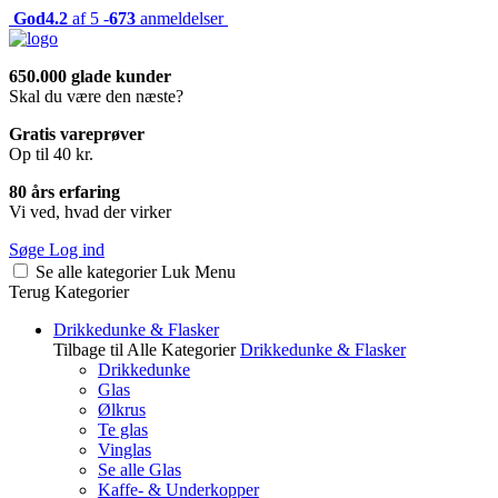
God
4.2
af 5 -
673
anmeldelser
650.000 glade kunder
Skal du være den næste?
Gratis vareprøver
Op til 40 kr.
80 års erfaring
Vi ved, hvad der virker
Søge
Log ind
Se alle kategorier
Luk
Menu
Terug
Kategorier
Drikkedunke & Flasker
Tilbage til Alle Kategorier
Drikkedunke & Flasker
Drikkedunke
Glas
Ølkrus
Te glas
Vinglas
Se alle Glas
Kaffe- & Underkopper