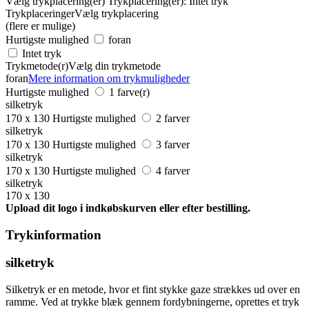
Vælg trykplacering(er)
Trykplacering(er):
Intet tryk
Trykplaceringer
Vælg trykplacering
(flere er mulige)
Hurtigste mulighed
foran
Intet tryk
Trykmetode(r)
Vælg din trykmetode
foran
Mere information om trykmuligheder
Hurtigste mulighed
1 farve(r)
silketryk
170 x 130
Hurtigste mulighed
2 farver
silketryk
170 x 130
Hurtigste mulighed
3 farver
silketryk
170 x 130
Hurtigste mulighed
4 farver
silketryk
170 x 130
Upload dit logo i indkøbskurven eller efter bestilling.
Trykinformation
silketryk
Silketryk er en metode, hvor et fint stykke gaze strækkes ud over en
ramme. Ved at trykke blæk gennem fordybningerne, oprettes et tryk