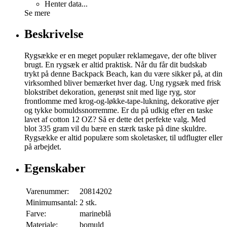
Henter data...
Se mere
Beskrivelse
Rygsække er en meget populær reklamegave, der ofte bliver
brugt. En rygsæk er altid praktisk. Når du får dit budskab
trykt på denne Backpack Beach, kan du være sikker på, at din
virksomhed bliver bemærket hver dag. Ung rygsæk med frisk
blokstribet dekoration, generøst snit med lige ryg, stor
frontlomme med krog-og-løkke-tape-lukning, dekorative øjer
og tykke bomuldssnorremme. Er du på udkig efter en taske
lavet af cotton 12 OZ? Så er dette det perfekte valg. Med
blot 335 gram vil du bære en stærk taske på dine skuldre.
Rygsække er altid populære som skoletasker, til udflugter eller
på arbejdet.
Egenskaber
Varenummer:
20814202
Minimumsantal:
2 stk.
Farve:
marineblå
Materiale:
bomuld