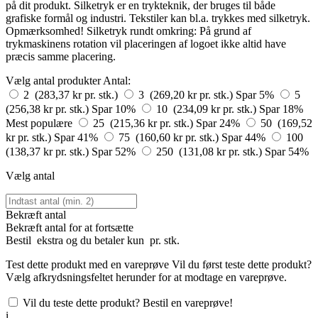
på dit produkt. Silketryk er en trykteknik, der bruges til både
grafiske formål og industri. Tekstiler kan bl.a. trykkes med silketryk.
Opmærksomhed! Silketryk rundt omkring: På grund af
trykmaskinens rotation vil placeringen af logoet ikke altid have
præcis samme placering.
Vælg antal produkter
Antal:
2 (283,37 kr pr. stk.)
3 (269,20 kr pr. stk.)
Spar 5%
5
(256,38 kr pr. stk.)
Spar 10%
10 (234,09 kr pr. stk.)
Spar 18%
Mest populære
25 (215,36 kr pr. stk.)
Spar 24%
50 (169,52
kr pr. stk.)
Spar 41%
75 (160,60 kr pr. stk.)
Spar 44%
100
(138,37 kr pr. stk.)
Spar 52%
250 (131,08 kr pr. stk.)
Spar 54%
Vælg antal
Bekræft antal
Bekræft antal for at fortsætte
Bestil
ekstra og du betaler kun
pr. stk.
Test dette produkt med en vareprøve
Vil du først teste dette produkt?
Vælg afkrydsningsfeltet herunder for at modtage en vareprøve.
Vil du teste dette produkt? Bestil en vareprøve!
i