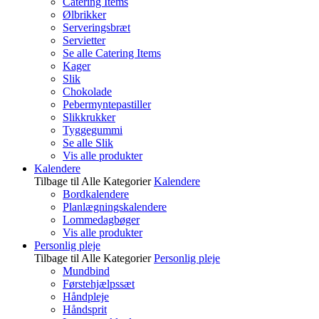
Catering Items
Ølbrikker
Serveringsbræt
Servietter
Se alle Catering Items
Kager
Slik
Chokolade
Pebermyntepastiller
Slikkrukker
Tyggegummi
Se alle Slik
Vis alle produkter
Kalendere
Tilbage til Alle Kategorier
Kalendere
Bordkalendere
Planlægningskalendere
Lommedagbøger
Vis alle produkter
Personlig pleje
Tilbage til Alle Kategorier
Personlig pleje
Mundbind
Førstehjælpssæt
Håndpleje
Håndsprit