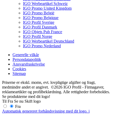
IGO Werbeartikel Schweiz
IGO Promo United Kingdom
IGO Promo België
IGO Promo Belgique
IGO Profil Sverige
IGO Profil Danmark
IGO Objets Pub France
IGO Profil Norge
IGO Werbeartikel Deutschland
IGO Promo Nederland
Generelle vilkår
Persondatapolitik
Ansvarsfraskrivelse
Cookies
Sitemap
Priserne er ekskl. moms, evt. lovpligtige afgifter og fragt,
medmindre andet er angivet. ©2026 IGO Profil - Firmagaver,
reklameartikler og profilbeklædning. Alle rettigheder forbeholdes.
Se produkterne med dit logo!
Til
Fra
Se nu
Skift logo
Fra
Automatisk genereret forhåndsvisning med dit logo.
i