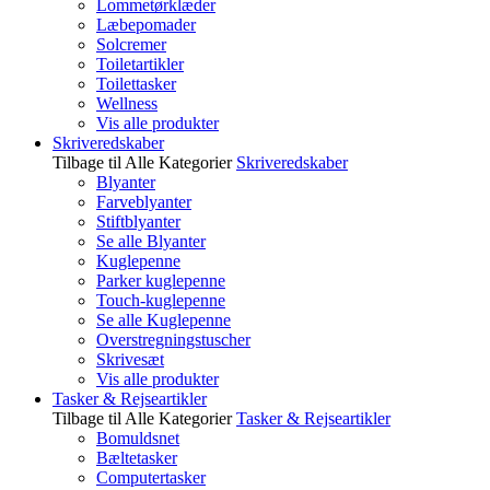
Lommetørklæder
Læbepomader
Solcremer
Toiletartikler
Toilettasker
Wellness
Vis alle produkter
Skriveredskaber
Tilbage til Alle Kategorier
Skriveredskaber
Blyanter
Farveblyanter
Stiftblyanter
Se alle Blyanter
Kuglepenne
Parker kuglepenne
Touch-kuglepenne
Se alle Kuglepenne
Overstregningstuscher
Skrivesæt
Vis alle produkter
Tasker & Rejseartikler
Tilbage til Alle Kategorier
Tasker & Rejseartikler
Bomuldsnet
Bæltetasker
Computertasker