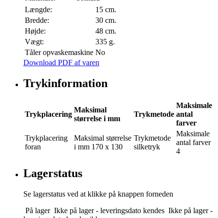
Længde:
15 cm.
Bredde:
30 cm.
Højde:
48 cm.
Vægt:
335 g.
Tåler opvaskemaskine
No
Download PDF af varen
Trykinformation
Maksimale
Maksimal
Trykplacering
Trykmetode
antal
størrelse i mm
farver
Maksimale
Trykplacering
Maksimal størrelse
Trykmetode
antal farver
foran
i mm
170 x 130
silketryk
4
Lagerstatus
Se lagerstatus ved at klikke på knappen forneden
På lager
Ikke på lager - leveringsdato kendes
Ikke på lager -