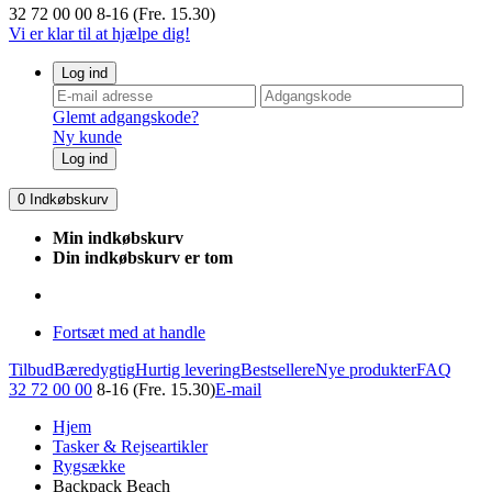
32 72 00 00
8-16 (Fre. 15.30)
Vi er klar til at hjælpe dig!
Log ind
Glemt adgangskode?
Ny kunde
Log ind
0
Indkøbskurv
Min indkøbskurv
Din indkøbskurv er tom
Fortsæt med at handle
Tilbud
Bæredygtig
Hurtig levering
Bestsellere
Nye produkter
FAQ
32 72 00 00
8-16 (Fre. 15.30)
E-mail
Hjem
Tasker & Rejseartikler
Rygsække
Backpack Beach