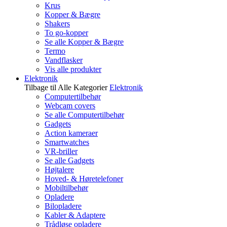
Krus
Kopper & Bægre
Shakers
To go-kopper
Se alle Kopper & Bægre
Termo
Vandflasker
Vis alle produkter
Elektronik
Tilbage til Alle Kategorier
Elektronik
Computertilbehør
Webcam covers
Se alle Computertilbehør
Gadgets
Action kameraer
Smartwatches
VR-briller
Se alle Gadgets
Højtalere
Hoved- & Høretelefoner
Mobiltilbehør
Opladere
Bilopladere
Kabler & Adaptere
Trådløse opladere