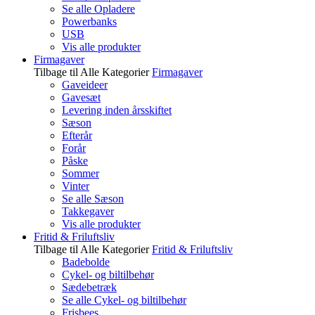
Se alle Opladere
Powerbanks
USB
Vis alle produkter
Firmagaver
Tilbage til Alle Kategorier
Firmagaver
Gaveideer
Gavesæt
Levering inden årsskiftet
Sæson
Efterår
Forår
Påske
Sommer
Vinter
Se alle Sæson
Takkegaver
Vis alle produkter
Fritid & Friluftsliv
Tilbage til Alle Kategorier
Fritid & Friluftsliv
Badebolde
Cykel- og biltilbehør
Sædebetræk
Se alle Cykel- og biltilbehør
Frisbees