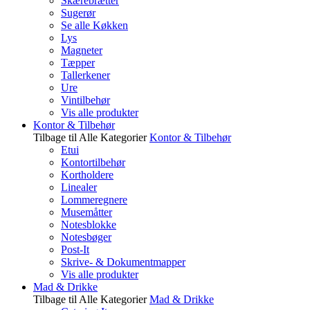
Skærebrætter
Sugerør
Se alle Køkken
Lys
Magneter
Tæpper
Tallerkener
Ure
Vintilbehør
Vis alle produkter
Kontor & Tilbehør
Tilbage til Alle Kategorier
Kontor & Tilbehør
Etui
Kontortilbehør
Kortholdere
Linealer
Lommeregnere
Musemåtter
Notesblokke
Notesbøger
Post-It
Skrive- & Dokumentmapper
Vis alle produkter
Mad & Drikke
Tilbage til Alle Kategorier
Mad & Drikke