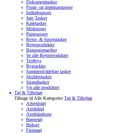
Dokumenttasker
Frugt- og grøntsagsposer
Indkøbsposer
Jute Tasker
Køletasker
Muleposer
Papirsposer
Rejse- & Sportstasker
Rejseprodukter
Baggagemærker
Se alle Rejseprodukter
Trolleys
Rygsække
Sammenfoldelige tasker
Skuldertasker
Strandtasker
Vis alle produkter
Tøj & Tilbehør
Tilbage til Alle Kategorier
Tøj & Tilbehør
Arbejdstøj
Armbånd
Armbåndsure
Børnetøj
Bukser
Firmatøj