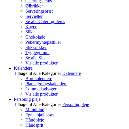
Catering Items
Ølbrikker
Serveringsbræt
Servietter
Se alle Catering Items
Kager
Slik
Chokolade
Pebermyntepastiller
Slikkrukker
Tyggegummi
Se alle Slik
Vis alle produkter
Kalendere
Tilbage til Alle Kategorier
Kalendere
Bordkalendere
Planlægningskalendere
Lommedagbøger
Vis alle produkter
Personlig pleje
Tilbage til Alle Kategorier
Personlig pleje
Mundbind
Førstehjælpssæt
Håndpleje
Håndsprit