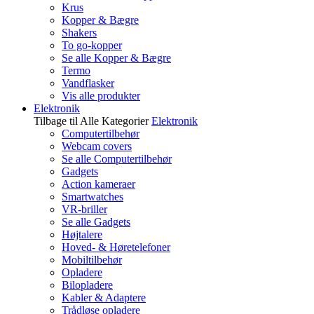
Krus
Kopper & Bægre
Shakers
To go-kopper
Se alle Kopper & Bægre
Termo
Vandflasker
Vis alle produkter
Elektronik
Tilbage til Alle Kategorier
Elektronik
Computertilbehør
Webcam covers
Se alle Computertilbehør
Gadgets
Action kameraer
Smartwatches
VR-briller
Se alle Gadgets
Højtalere
Hoved- & Høretelefoner
Mobiltilbehør
Opladere
Bilopladere
Kabler & Adaptere
Trådløse opladere