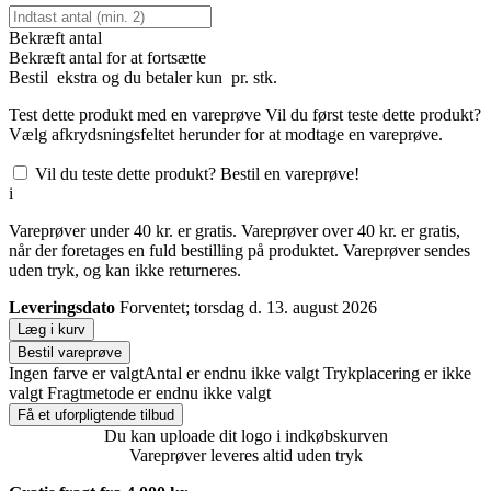
Bekræft antal
Bekræft antal for at fortsætte
Bestil
ekstra og du betaler kun
pr. stk.
Test dette produkt med en vareprøve
Vil du først teste dette produkt?
Vælg afkrydsningsfeltet herunder for at modtage en vareprøve.
Vil du teste dette produkt? Bestil en vareprøve!
i
Vareprøver under 40 kr. er gratis. Vareprøver over 40 kr. er gratis,
når der foretages en fuld bestilling på produktet. Vareprøver sendes
uden tryk, og kan ikke returneres.
Leveringsdato
Forventet; torsdag d. 13. august 2026
Læg i kurv
Bestil vareprøve
Ingen farve er valgt
Antal er endnu ikke valgt
Trykplacering er ikke
valgt
Fragtmetode er endnu ikke valgt
Få et uforpligtende tilbud
Du kan uploade dit logo i indkøbskurven
Vareprøver leveres altid uden tryk