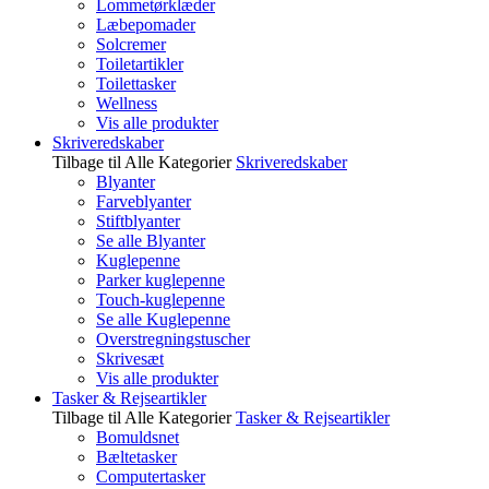
Lommetørklæder
Læbepomader
Solcremer
Toiletartikler
Toilettasker
Wellness
Vis alle produkter
Skriveredskaber
Tilbage til Alle Kategorier
Skriveredskaber
Blyanter
Farveblyanter
Stiftblyanter
Se alle Blyanter
Kuglepenne
Parker kuglepenne
Touch-kuglepenne
Se alle Kuglepenne
Overstregningstuscher
Skrivesæt
Vis alle produkter
Tasker & Rejseartikler
Tilbage til Alle Kategorier
Tasker & Rejseartikler
Bomuldsnet
Bæltetasker
Computertasker