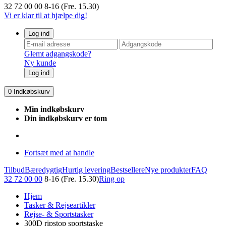
32 72 00 00
8-16 (Fre. 15.30)
Vi er klar til at hjælpe dig!
Log ind
Glemt adgangskode?
Ny kunde
Log ind
0
Indkøbskurv
Min indkøbskurv
Din indkøbskurv er tom
Fortsæt med at handle
Tilbud
Bæredygtig
Hurtig levering
Bestsellere
Nye produkter
FAQ
32 72 00 00
8-16 (Fre. 15.30)
Ring op
Hjem
Tasker & Rejseartikler
Rejse- & Sportstasker
300D ripstop sportstaske