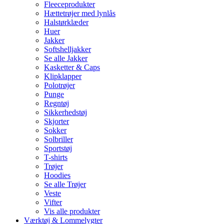
Fleeceprodukter
Hættetrøjer med lynlås
Halstørklæder
Huer
Jakker
Softshelljakker
Se alle Jakker
Kasketter & Caps
Klipklapper
Polotrøjer
Punge
Regntøj
Sikkerhedstøj
Skjorter
Sokker
Solbriller
Sportstøj
T-shirts
Trøjer
Hoodies
Se alle Trøjer
Veste
Vifter
Vis alle produkter
Værktøj & Lommelygter