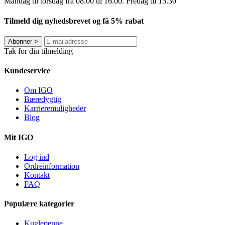
Mandag til torsdag fra 08.00 til 16.00. Fredag ​​til 15.30
Tilmeld dig nyhedsbrevet og få 5% rabat
Abonner
>
Tak for din tilmelding
Kundeservice
Om IGO
Bæredygtig
Karrieremuligheder
Blog
Mit IGO
Log ind
Ordreinformation
Kontakt
FAQ
Populære kategorier
Kuglepenne