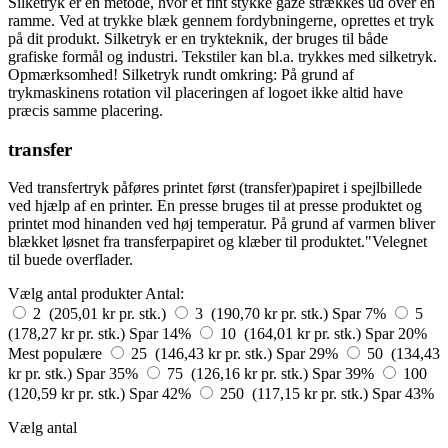
Silketryk er en metode, hvor et fint stykke gaze strækkes ud over en
ramme. Ved at trykke blæk gennem fordybningerne, oprettes et tryk
på dit produkt. Silketryk er en trykteknik, der bruges til både
grafiske formål og industri. Tekstiler kan bl.a. trykkes med silketryk.
Opmærksomhed! Silketryk rundt omkring: På grund af
trykmaskinens rotation vil placeringen af logoet ikke altid have
præcis samme placering.
transfer
Ved transfertryk påføres printet først (transfer)papiret i spejlbillede
ved hjælp af en printer. En presse bruges til at presse produktet og
printet mod hinanden ved høj temperatur. På grund af varmen bliver
blækket løsnet fra transferpapiret og klæber til produktet."Velegnet
til buede overflader.
Vælg antal produkter
Antal:
2 (205,01 kr pr. stk.)
3 (190,70 kr pr. stk.)
Spar 7%
5
(178,27 kr pr. stk.)
Spar 14%
10 (164,01 kr pr. stk.)
Spar 20%
Mest populære
25 (146,43 kr pr. stk.)
Spar 29%
50 (134,43
kr pr. stk.)
Spar 35%
75 (126,16 kr pr. stk.)
Spar 39%
100
(120,59 kr pr. stk.)
Spar 42%
250 (117,15 kr pr. stk.)
Spar 43%
Vælg antal