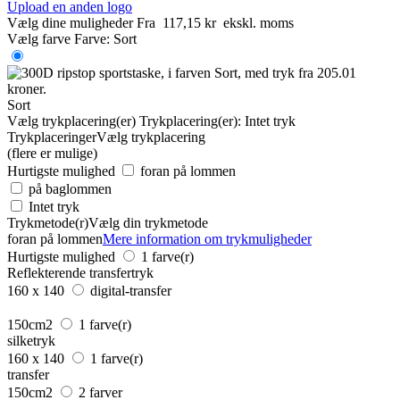
Upload en anden logo
Vælg dine muligheder
Fra
117,15 kr
ekskl. moms
Vælg farve
Farve:
Sort
Sort
Vælg trykplacering(er)
Trykplacering(er):
Intet tryk
Trykplaceringer
Vælg trykplacering
(flere er mulige)
Hurtigste mulighed
foran på lommen
på baglommen
Intet tryk
Trykmetode(r)
Vælg din trykmetode
foran på lommen
Mere information om trykmuligheder
Hurtigste mulighed
1 farve(r)
Reflekterende transfertryk
160 x 140
digital-transfer
150cm2
1 farve(r)
silketryk
160 x 140
1 farve(r)
transfer
150cm2
2 farver