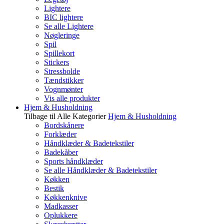
Lightere
BIC lightere
Se alle Lightere
Nøgleringe
Spil
Spillekort
Stickers
Stressbolde
Tændstikker
Vognmønter
Vis alle produkter
Hjem & Husholdning
Tilbage til Alle Kategorier
Hjem & Husholdning
Bordskånere
Forklæder
Håndklæder & Badetekstiler
Badekåber
Sports håndklæder
Se alle Håndklæder & Badetekstiler
Køkken
Bestik
Køkkenknive
Madkasser
Oplukkere