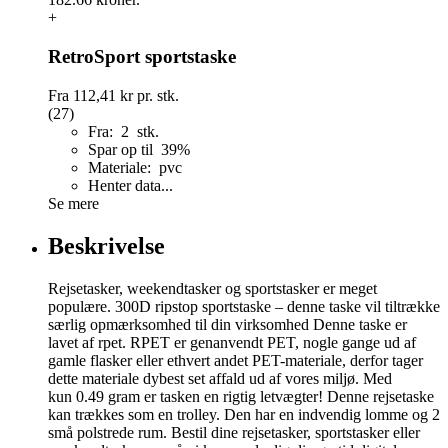
+
RetroSport sportstaske
Fra
112,41 kr
pr. stk.
(27)
Fra: 2 stk.
Spar op til 39%
Materiale: pvc
Henter data...
Se mere
Beskrivelse
Rejsetasker, weekendtasker og sportstasker er meget
populære. 300D ripstop sportstaske – denne taske vil tiltrække
særlig opmærksomhed til din virksomhed Denne taske er
lavet af rpet. RPET er genanvendt PET, nogle gange ud af
gamle flasker eller ethvert andet PET-materiale, derfor tager
dette materiale dybest set affald ud af vores miljø. Med
kun 0.49 gram er tasken en rigtig letvægter! Denne rejsetaske
kan trækkes som en trolley. Den har en indvendig lomme og 2
små polstrede rum. Bestil dine rejsetasker, sportstasker eller