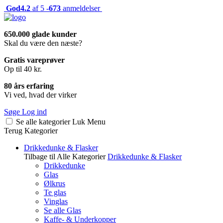
God
4.2
af 5 -
673
anmeldelser
650.000 glade kunder
Skal du være den næste?
Gratis vareprøver
Op til 40 kr.
80 års erfaring
Vi ved, hvad der virker
Søge
Log ind
Se alle kategorier
Luk
Menu
Terug
Kategorier
Drikkedunke & Flasker
Tilbage til Alle Kategorier
Drikkedunke & Flasker
Drikkedunke
Glas
Ølkrus
Te glas
Vinglas
Se alle Glas
Kaffe- & Underkopper