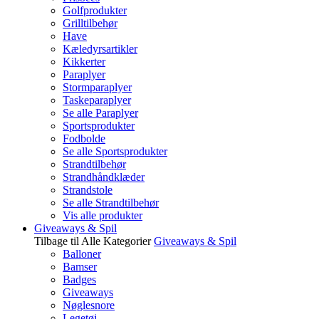
Golfprodukter
Grilltilbehør
Have
Kæledyrsartikler
Kikkerter
Paraplyer
Stormparaplyer
Taskeparaplyer
Se alle Paraplyer
Sportsprodukter
Fodbolde
Se alle Sportsprodukter
Strandtilbehør
Strandhåndklæder
Strandstole
Se alle Strandtilbehør
Vis alle produkter
Giveaways & Spil
Tilbage til Alle Kategorier
Giveaways & Spil
Balloner
Bamser
Badges
Giveaways
Nøglesnore
Legetøj