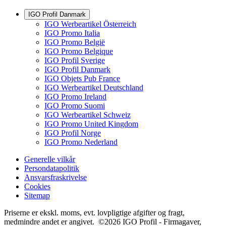
IGO Profil Danmark
IGO Werbeartikel Österreich
IGO Promo Italia
IGO Promo België
IGO Promo Belgique
IGO Profil Sverige
IGO Profil Danmark
IGO Objets Pub France
IGO Werbeartikel Deutschland
IGO Promo Ireland
IGO Promo Suomi
IGO Werbeartikel Schweiz
IGO Promo United Kingdom
IGO Profil Norge
IGO Promo Nederland
Generelle vilkår
Persondatapolitik
Ansvarsfraskrivelse
Cookies
Sitemap
Priserne er ekskl. moms, evt. lovpligtige afgifter og fragt,
medmindre andet er angivet. ©2026 IGO Profil - Firmagaver,