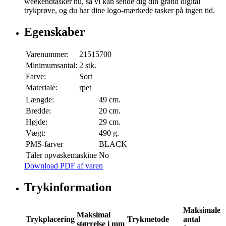
weekendtasker nu, så vi kan sende dig din gratid digital
trykprøve, og du har dine logo-mærkede tasker på ingen tid.
Egenskaber
Varenummer:
21515700
Minimumsantal:
2 stk.
Farve:
Sort
Materiale:
rpet
Længde:
49 cm.
Bredde:
20 cm.
Højde:
29 cm.
Vægt:
490 g.
PMS-farver
BLACK
Tåler opvaskemaskine
No
Download PDF af varen
Trykinformation
Maksimale
Maksimal
Trykplacering
Trykmetode
antal
størrelse i mm