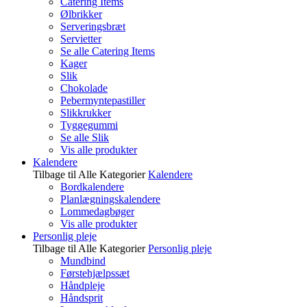
Catering Items
Ølbrikker
Serveringsbræt
Servietter
Se alle Catering Items
Kager
Slik
Chokolade
Pebermyntepastiller
Slikkrukker
Tyggegummi
Se alle Slik
Vis alle produkter
Kalendere
Tilbage til Alle Kategorier
Kalendere
Bordkalendere
Planlægningskalendere
Lommedagbøger
Vis alle produkter
Personlig pleje
Tilbage til Alle Kategorier
Personlig pleje
Mundbind
Førstehjælpssæt
Håndpleje
Håndsprit