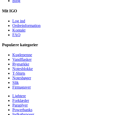
Blog
Mit IGO
Log ind
Ordreinformation
Kontakt
FAQ
Populære kategorier
Kuglepenne
Vandflasker
Rygsække
Notesblokke
T-Shirts
Notesbøger
Slik
Firmagaver
Lightere
Forklæder
Paraplyer
Powerbanks
Indkøbsposer