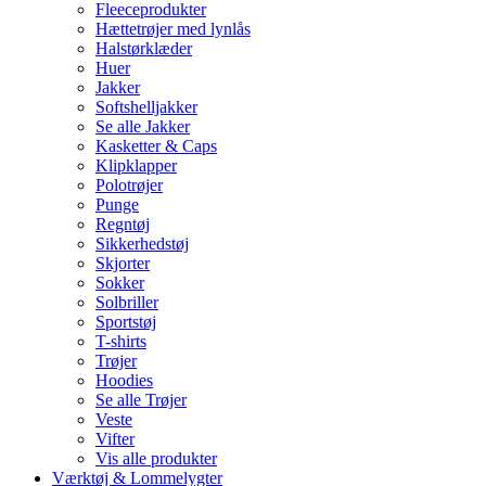
Fleeceprodukter
Hættetrøjer med lynlås
Halstørklæder
Huer
Jakker
Softshelljakker
Se alle Jakker
Kasketter & Caps
Klipklapper
Polotrøjer
Punge
Regntøj
Sikkerhedstøj
Skjorter
Sokker
Solbriller
Sportstøj
T-shirts
Trøjer
Hoodies
Se alle Trøjer
Veste
Vifter
Vis alle produkter
Værktøj & Lommelygter