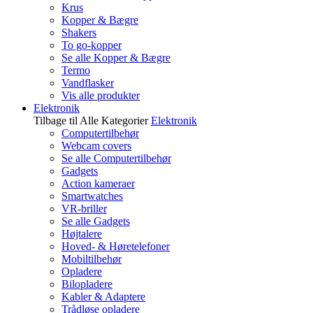
Krus
Kopper & Bægre
Shakers
To go-kopper
Se alle Kopper & Bægre
Termo
Vandflasker
Vis alle produkter
Elektronik
Tilbage til Alle Kategorier
Elektronik
Computertilbehør
Webcam covers
Se alle Computertilbehør
Gadgets
Action kameraer
Smartwatches
VR-briller
Se alle Gadgets
Højtalere
Hoved- & Høretelefoner
Mobiltilbehør
Opladere
Bilopladere
Kabler & Adaptere
Trådløse opladere