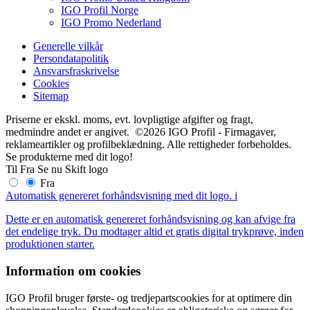
IGO Profil Norge
IGO Promo Nederland
Generelle vilkår
Persondatapolitik
Ansvarsfraskrivelse
Cookies
Sitemap
Priserne er ekskl. moms, evt. lovpligtige afgifter og fragt,
medmindre andet er angivet. ©2026 IGO Profil - Firmagaver,
reklameartikler og profilbeklædning. Alle rettigheder forbeholdes.
Se produkterne med dit logo!
Til
Fra
Se nu
Skift logo
Fra
Automatisk genereret forhåndsvisning med dit logo.
i
Dette er en automatisk genereret forhåndsvisning og kan afvige fra
det endelige tryk. Du modtager altid et gratis digital trykprøve, inden
produktionen starter.
Information om cookies
IGO Profil bruger første- og tredjepartscookies for at optimere din