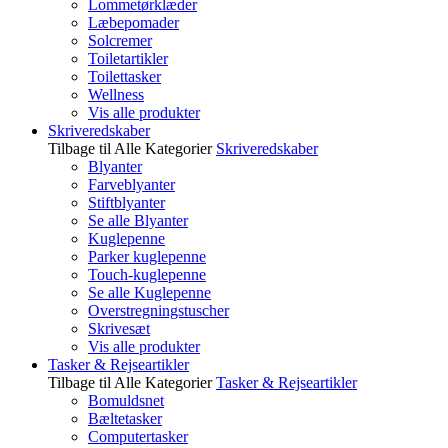
Lommetørklæder
Læbepomader
Solcremer
Toiletartikler
Toilettasker
Wellness
Vis alle produkter
Skriveredskaber
Tilbage til Alle Kategorier
Skriveredskaber
Blyanter
Farveblyanter
Stiftblyanter
Se alle Blyanter
Kuglepenne
Parker kuglepenne
Touch-kuglepenne
Se alle Kuglepenne
Overstregningstuscher
Skrivesæt
Vis alle produkter
Tasker & Rejseartikler
Tilbage til Alle Kategorier
Tasker & Rejseartikler
Bomuldsnet
Bæltetasker
Computertasker