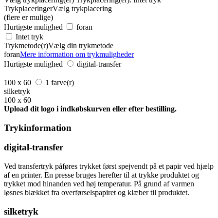
Trykplaceringer
Vælg trykplacering
(flere er mulige)
Hurtigste mulighed
foran
Intet tryk
Trykmetode(r)
Vælg din trykmetode
foran
Mere information om trykmuligheder
Hurtigste mulighed
digital-transfer
100 x 60
1 farve(r)
silketryk
100 x 60
Upload dit logo i indkøbskurven eller efter bestilling.
Trykinformation
digital-transfer
Ved transfertryk påføres trykket først spejvendt på et papir ved hjælp
af en printer. En presse bruges herefter til at trykke produktet og
trykket mod hinanden ved høj temperatur. På grund af varmen
løsnes blækket fra overførselspapiret og klæber til produktet.
silketryk