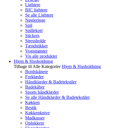
Lightere
BIC lightere
Se alle Lightere
Nøgleringe
Spil
Spillekort
Stickers
Stressbolde
Tændstikker
Vognmønter
Vis alle produkter
Hjem & Husholdning
Tilbage til Alle Kategorier
Hjem & Husholdning
Bordskånere
Forklæder
Håndklæder & Badetekstiler
Badekåber
Sports håndklæder
Se alle Håndklæder & Badetekstiler
Køkken
Bestik
Køkkenknive
Madkasser
Oplukkere