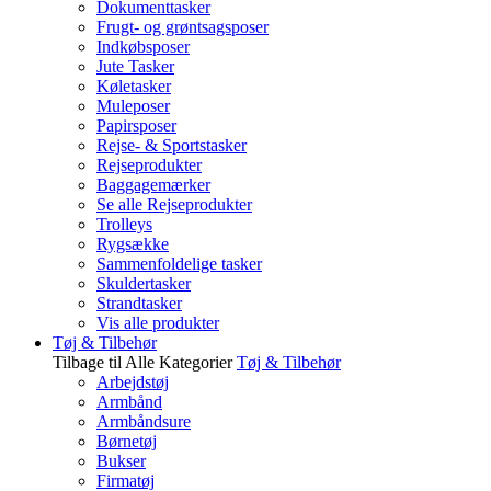
Dokumenttasker
Frugt- og grøntsagsposer
Indkøbsposer
Jute Tasker
Køletasker
Muleposer
Papirsposer
Rejse- & Sportstasker
Rejseprodukter
Baggagemærker
Se alle Rejseprodukter
Trolleys
Rygsække
Sammenfoldelige tasker
Skuldertasker
Strandtasker
Vis alle produkter
Tøj & Tilbehør
Tilbage til Alle Kategorier
Tøj & Tilbehør
Arbejdstøj
Armbånd
Armbåndsure
Børnetøj
Bukser
Firmatøj