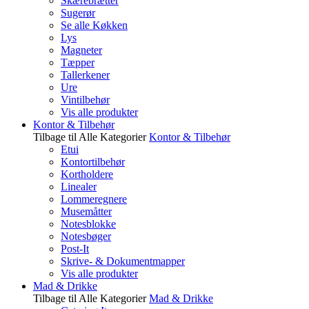
Skærebrætter
Sugerør
Se alle Køkken
Lys
Magneter
Tæpper
Tallerkener
Ure
Vintilbehør
Vis alle produkter
Kontor & Tilbehør
Tilbage til Alle Kategorier
Kontor & Tilbehør
Etui
Kontortilbehør
Kortholdere
Linealer
Lommeregnere
Musemåtter
Notesblokke
Notesbøger
Post-It
Skrive- & Dokumentmapper
Vis alle produkter
Mad & Drikke
Tilbage til Alle Kategorier
Mad & Drikke