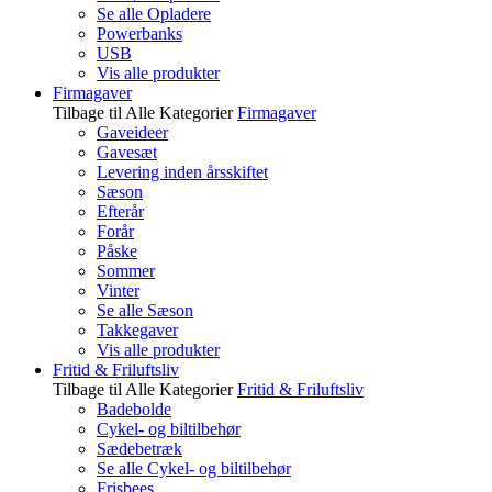
Se alle Opladere
Powerbanks
USB
Vis alle produkter
Firmagaver
Tilbage til Alle Kategorier
Firmagaver
Gaveideer
Gavesæt
Levering inden årsskiftet
Sæson
Efterår
Forår
Påske
Sommer
Vinter
Se alle Sæson
Takkegaver
Vis alle produkter
Fritid & Friluftsliv
Tilbage til Alle Kategorier
Fritid & Friluftsliv
Badebolde
Cykel- og biltilbehør
Sædebetræk
Se alle Cykel- og biltilbehør
Frisbees