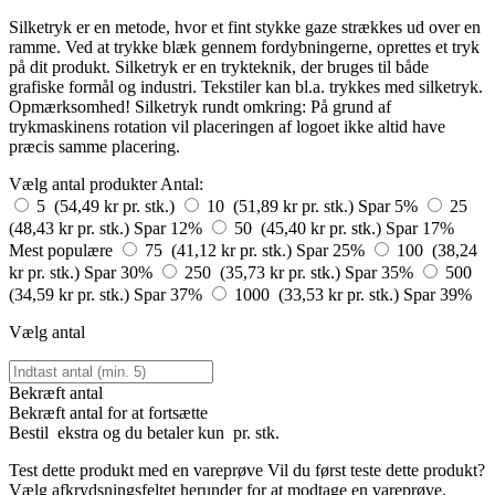
Silketryk er en metode, hvor et fint stykke gaze strækkes ud over en
ramme. Ved at trykke blæk gennem fordybningerne, oprettes et tryk
på dit produkt. Silketryk er en trykteknik, der bruges til både
grafiske formål og industri. Tekstiler kan bl.a. trykkes med silketryk.
Opmærksomhed! Silketryk rundt omkring: På grund af
trykmaskinens rotation vil placeringen af logoet ikke altid have
præcis samme placering.
Vælg antal produkter
Antal:
5 (54,49 kr pr. stk.)
10 (51,89 kr pr. stk.)
Spar 5%
25
(48,43 kr pr. stk.)
Spar 12%
50 (45,40 kr pr. stk.)
Spar 17%
Mest populære
75 (41,12 kr pr. stk.)
Spar 25%
100 (38,24
kr pr. stk.)
Spar 30%
250 (35,73 kr pr. stk.)
Spar 35%
500
(34,59 kr pr. stk.)
Spar 37%
1000 (33,53 kr pr. stk.)
Spar 39%
Vælg antal
Bekræft antal
Bekræft antal for at fortsætte
Bestil
ekstra og du betaler kun
pr. stk.
Test dette produkt med en vareprøve
Vil du først teste dette produkt?
Vælg afkrydsningsfeltet herunder for at modtage en vareprøve.