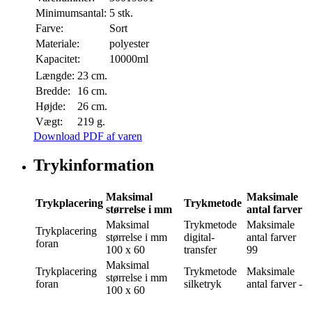
Minimumsantal:
5 stk.
Farve:
Sort
Materiale:
polyester
Kapacitet:
10000ml
Længde:
23 cm.
Bredde:
16 cm.
Højde:
26 cm.
Vægt:
219 g.
Download PDF af varen
Trykinformation
Maksimal
Maksimale
Trykplacering
Trykmetode
størrelse i mm
antal farver
Maksimal
Trykmetode
Maksimale
Trykplacering
størrelse i mm
digital-
antal farver
foran
100 x 60
transfer
99
Maksimal
Trykplacering
Trykmetode
Maksimale
størrelse i mm
foran
silketryk
antal farver
-
100 x 60