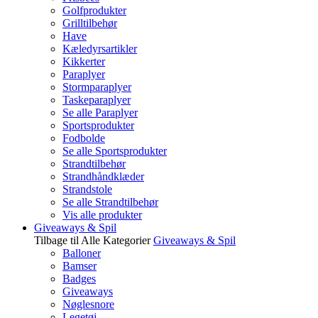
Golfprodukter
Grilltilbehør
Have
Kæledyrsartikler
Kikkerter
Paraplyer
Stormparaplyer
Taskeparaplyer
Se alle Paraplyer
Sportsprodukter
Fodbolde
Se alle Sportsprodukter
Strandtilbehør
Strandhåndklæder
Strandstole
Se alle Strandtilbehør
Vis alle produkter
Giveaways & Spil
Tilbage til Alle Kategorier
Giveaways & Spil
Balloner
Bamser
Badges
Giveaways
Nøglesnore
Legetøj