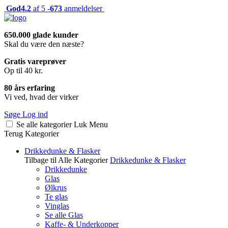
God
4.2
af 5 -
673
anmeldelser
650.000 glade kunder
Skal du være den næste?
Gratis vareprøver
Op til 40 kr.
80 års erfaring
Vi ved, hvad der virker
Søge
Log ind
Se alle kategorier
Luk
Menu
Terug
Kategorier
Drikkedunke & Flasker
Tilbage til Alle Kategorier
Drikkedunke & Flasker
Drikkedunke
Glas
Ølkrus
Te glas
Vinglas
Se alle Glas
Kaffe- & Underkopper