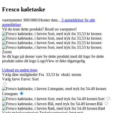
Fresco køletaske
varenummer 30019801
Henter data...
5 anmeldelser
Se alle
anmeldelser
Vil du teste dette produkt? Bestil en vareprøve!
Zoom
Se dit logo på denne vare
Se dette produkt med dit logo
Se dette
produkt uden dit logo
LogoView er ikke tilgængelig
Upload en anden logo
Vælg dine muligheder
Fra
33,53 kr
ekskl. moms
Vælg farve
Farve:
Sort
Limegrøn
Sort
Blå
Rød
Vælg trykplacering(er)
Trykplacering(er):
Intet tryk