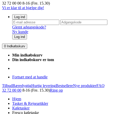
32 72 00 00
8-16 (Fre. 15.30)
Vi er klar til at hjælpe dig!
Log ind
Glemt adgangskode?
Ny kunde
Log ind
0
Indkøbskurv
Min indkøbskurv
Din indkøbskurv er tom
Fortsæt med at handle
Tilbud
Bæredygtig
Hurtig levering
Bestsellere
Nye produkter
FAQ
32 72 00 00
8-16 (Fre. 15.30)
Ring op
Hjem
Tasker & Rejseartikler
Køletasker
Fresco køletaske