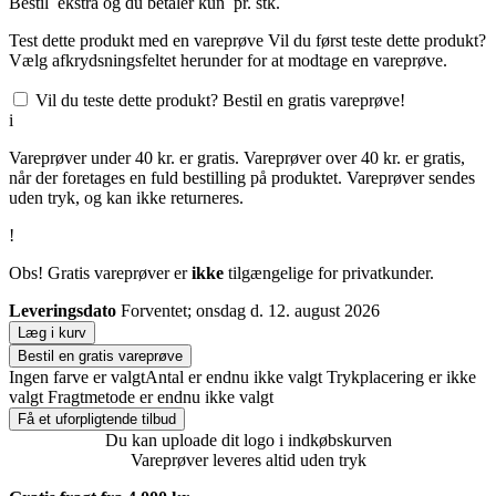
Bestil
ekstra og du betaler kun
pr. stk.
Test dette produkt med en vareprøve
Vil du først teste dette produkt?
Vælg afkrydsningsfeltet herunder for at modtage en vareprøve.
Vil du teste dette produkt? Bestil en gratis vareprøve!
i
Vareprøver under 40 kr. er gratis. Vareprøver over 40 kr. er gratis,
når der foretages en fuld bestilling på produktet. Vareprøver sendes
uden tryk, og kan ikke returneres.
!
Obs! Gratis vareprøver er
ikke
tilgængelige for privatkunder.
Leveringsdato
Forventet; onsdag d. 12. august 2026
Læg i kurv
Bestil en gratis vareprøve
Ingen farve er valgt
Antal er endnu ikke valgt
Trykplacering er ikke
valgt
Fragtmetode er endnu ikke valgt
Få et uforpligtende tilbud
Du kan uploade dit logo i indkøbskurven
Vareprøver leveres altid uden tryk