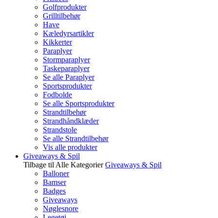
Golfprodukter
Grilltilbehør
Have
Kæledyrsartikler
Kikkerter
Paraplyer
Stormparaplyer
Taskeparaplyer
Se alle Paraplyer
Sportsprodukter
Fodbolde
Se alle Sportsprodukter
Strandtilbehør
Strandhåndklæder
Strandstole
Se alle Strandtilbehør
Vis alle produkter
Giveaways & Spil
Tilbage til Alle Kategorier
Giveaways & Spil
Balloner
Bamser
Badges
Giveaways
Nøglesnore
Legetøj