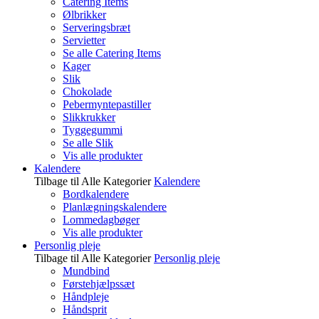
Catering Items
Ølbrikker
Serveringsbræt
Servietter
Se alle Catering Items
Kager
Slik
Chokolade
Pebermyntepastiller
Slikkrukker
Tyggegummi
Se alle Slik
Vis alle produkter
Kalendere
Tilbage til Alle Kategorier
Kalendere
Bordkalendere
Planlægningskalendere
Lommedagbøger
Vis alle produkter
Personlig pleje
Tilbage til Alle Kategorier
Personlig pleje
Mundbind
Førstehjælpssæt
Håndpleje
Håndsprit