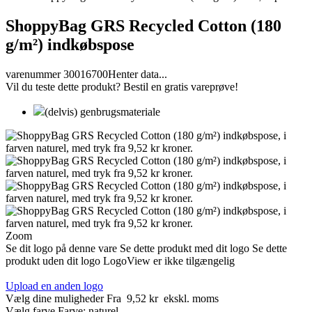
ShoppyBag GRS Recycled Cotton (180
g/m²) indkøbspose
varenummer 30016700
Henter data...
Vil du teste dette produkt? Bestil en gratis vareprøve!
(delvis) genbrugsmateriale
Zoom
Se dit logo på denne vare
Se dette produkt med dit logo
Se dette
produkt uden dit logo
LogoView er ikke tilgængelig
Upload en anden logo
Vælg dine muligheder
Fra
9,52 kr
ekskl. moms
Vælg farve
Farve:
naturel