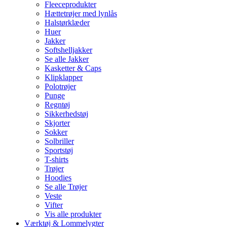
Fleeceprodukter
Hættetrøjer med lynlås
Halstørklæder
Huer
Jakker
Softshelljakker
Se alle Jakker
Kasketter & Caps
Klipklapper
Polotrøjer
Punge
Regntøj
Sikkerhedstøj
Skjorter
Sokker
Solbriller
Sportstøj
T-shirts
Trøjer
Hoodies
Se alle Trøjer
Veste
Vifter
Vis alle produkter
Værktøj & Lommelygter