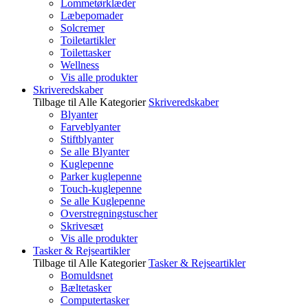
Lommetørklæder
Læbepomader
Solcremer
Toiletartikler
Toilettasker
Wellness
Vis alle produkter
Skriveredskaber
Tilbage til Alle Kategorier
Skriveredskaber
Blyanter
Farveblyanter
Stiftblyanter
Se alle Blyanter
Kuglepenne
Parker kuglepenne
Touch-kuglepenne
Se alle Kuglepenne
Overstregningstuscher
Skrivesæt
Vis alle produkter
Tasker & Rejseartikler
Tilbage til Alle Kategorier
Tasker & Rejseartikler
Bomuldsnet
Bæltetasker
Computertasker