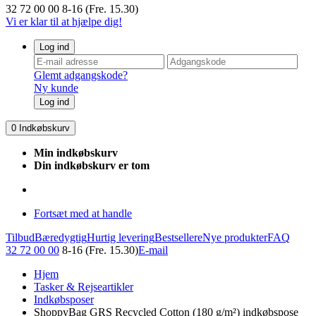
32 72 00 00
8-16 (Fre. 15.30)
Vi er klar til at hjælpe dig!
Log ind
Glemt adgangskode?
Ny kunde
Log ind
0
Indkøbskurv
Min indkøbskurv
Din indkøbskurv er tom
Fortsæt med at handle
Tilbud
Bæredygtig
Hurtig levering
Bestsellere
Nye produkter
FAQ
32 72 00 00
8-16 (Fre. 15.30)
E-mail
Hjem
Tasker & Rejseartikler
Indkøbsposer
ShoppyBag GRS Recycled Cotton (180 g/m²) indkøbspose