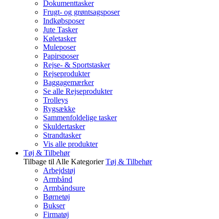
Dokumenttasker
Frugt- og grøntsagsposer
Indkøbsposer
Jute Tasker
Køletasker
Muleposer
Papirsposer
Rejse- & Sportstasker
Rejseprodukter
Baggagemærker
Se alle Rejseprodukter
Trolleys
Rygsække
Sammenfoldelige tasker
Skuldertasker
Strandtasker
Vis alle produkter
Tøj & Tilbehør
Tilbage til Alle Kategorier
Tøj & Tilbehør
Arbejdstøj
Armbånd
Armbåndsure
Børnetøj
Bukser
Firmatøj