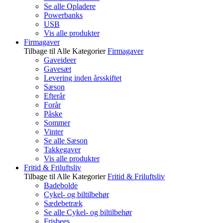
Se alle Opladere
Powerbanks
USB
Vis alle produkter
Firmagaver
Tilbage til Alle Kategorier
Firmagaver
Gaveideer
Gavesæt
Levering inden årsskiftet
Sæson
Efterår
Forår
Påske
Sommer
Vinter
Se alle Sæson
Takkegaver
Vis alle produkter
Fritid & Friluftsliv
Tilbage til Alle Kategorier
Fritid & Friluftsliv
Badebolde
Cykel- og biltilbehør
Sædebetræk
Se alle Cykel- og biltilbehør
Frisbees